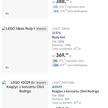
388,
99
od
zł
99
370,
najniższa cena
+5%
99
519,
cena katalogowa
-25%
®
LEGO
IDEAS
21376
Rudy kot
Rok:
2026
Elementy:
1755
21
Cena za element:
0,
zł
369,
99
od
zł
79
379,
najniższa cena
-3%
99
419,
cena katalogowa
-12%
®
LEGO
EDITIONS
43029
Księżyc z koncertu Olivii Rodrigo
Rok:
2026
Elementy:
670
23
Cena za element:
0,
zł