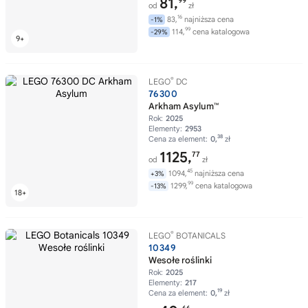
81,
99
od
zł
16
83,
najniższa cena
-1%
99
114,
cena katalogowa
-29%
®
LEGO
DC
76300
Arkham Asylum™
Rok:
2025
Elementy:
2953
38
Cena za element:
0,
zł
1125,
77
od
zł
45
1094,
najniższa cena
+3%
99
1299,
cena katalogowa
-13%
®
LEGO
BOTANICALS
10349
Wesołe roślinki
Rok:
2025
Elementy:
217
19
Cena za element:
0,
zł