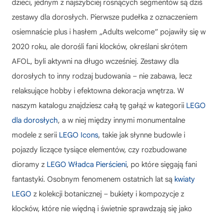
dzieci, jednym z najszybciej rosnących segmentów są dziś
zestawy dla dorosłych. Pierwsze pudełka z oznaczeniem
osiemnaście plus i hasłem „Adults welcome” pojawiły się w
2020 roku, ale dorośli fani klocków, określani skrótem
AFOL, byli aktywni na długo wcześniej. Zestawy dla
dorosłych to inny rodzaj budowania – nie zabawa, lecz
relaksujące hobby i efektowna dekoracja wnętrza. W
naszym katalogu znajdziesz całą tę gałąź w kategorii
LEGO
dla dorosłych
, a w niej między innymi monumentalne
modele z serii
LEGO Icons
, takie jak słynne budowle i
pojazdy liczące tysiące elementów, czy rozbudowane
dioramy z
LEGO Władca Pierścieni
, po które sięgają fani
fantastyki. Osobnym fenomenem ostatnich lat są
kwiaty
LEGO
z kolekcji botanicznej – bukiety i kompozycje z
klocków, które nie więdną i świetnie sprawdzają się jako