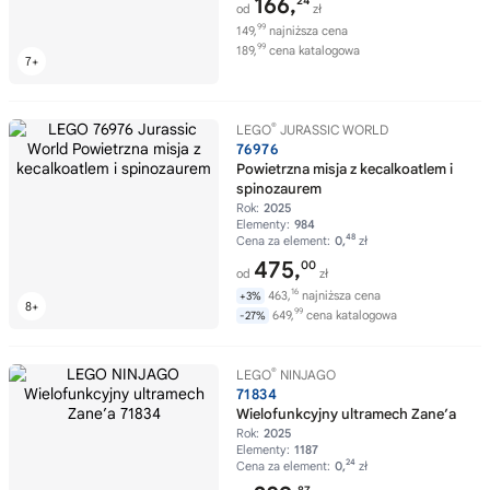
166,
24
od
zł
99
149,
najniższa cena
99
189,
cena katalogowa
®
LEGO
JURASSIC WORLD
76976
Powietrzna misja z kecalkoatlem i
spinozaurem
Rok:
2025
Elementy:
984
48
Cena za element:
0,
zł
475,
00
od
zł
16
463,
najniższa cena
+3%
99
649,
cena katalogowa
-27%
®
LEGO
NINJAGO
71834
Wielofunkcyjny ultramech Zane’a
Rok:
2025
Elementy:
1187
24
Cena za element:
0,
zł