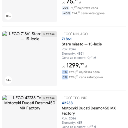
75,
17
od
zł
29
71,
najniższa cena
+5%
99
124,
cena katalogowa
-40%
®
LEGO
NINJAGO
71861
Stare miasto — 15-lecie
Rok:
2026
Elementy:
4851
27
Cena za element:
0,
zł
1299,
99
od
zł
99
1299,
najniższa cena
0%
99
1299,
cena katalogowa
0%
®
LEGO
TECHNIC
42238
Motocykl Ducati Desmo450 MX
Factory
Rok:
2026
Elementy:
457
34
Cena za element:
0,
zł