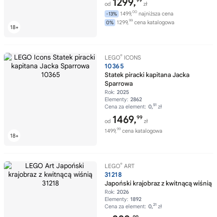
1299,
99
od
zł
00
1499,
najniższa cena
-13%
99
1299,
cena katalogowa
0%
®
LEGO
ICONS
10365
Statek piracki kapitana Jacka
Sparrowa
Rok:
2025
Elementy:
2862
51
Cena za element:
0,
zł
1469,
99
od
zł
99
1499,
cena katalogowa
®
LEGO
ART
31218
Japoński krajobraz z kwitnącą wiśnią
Rok:
2026
Elementy:
1892
21
Cena za element:
0,
zł