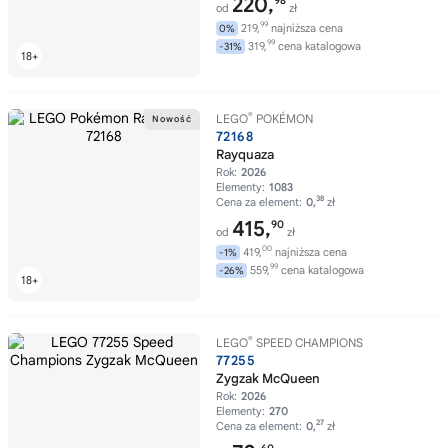
220,
98
od
zł
99
219,
najniższa cena
0%
99
319,
cena katalogowa
-31%
®
LEGO
POKÉMON
72168
Rayquaza
Rok:
2026
Elementy:
1083
38
Cena za element:
0,
zł
415,
90
od
zł
00
419,
najniższa cena
-1%
99
559,
cena katalogowa
-26%
®
LEGO
SPEED CHAMPIONS
77255
Zygzak McQueen
Rok:
2026
Elementy:
270
27
Cena za element:
0,
zł