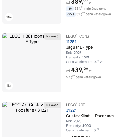
389,
00
od
zł
72
384,
najniższa cena
+1%
99
519,
cena katalogowa
-25%
®
LEGO
ICONS
11381
Jaguar E-Type
Rok:
2026
Elementy:
1673
26
Cena za element:
0,
zł
439,
00
od
zł
99
599,
cena katalogowa
®
LEGO
ART
31221
Gustav Klimt — Pocałunek
Rok:
2026
Elementy:
4000
32
Cena za element:
0,
zł