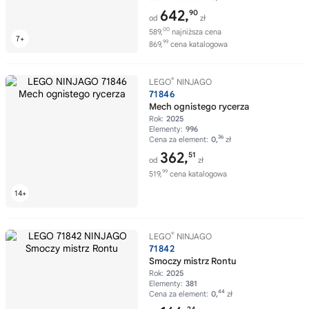
642,
90
od
zł
00
589,
najniższa cena
99
869,
cena katalogowa
®
LEGO
NINJAGO
71846
Mech ognistego rycerza
Rok:
2025
Elementy:
996
36
Cena za element:
0,
zł
362,
51
od
zł
99
519,
cena katalogowa
®
LEGO
NINJAGO
71842
Smoczy mistrz Rontu
Rok:
2025
Elementy:
381
44
Cena za element:
0,
zł