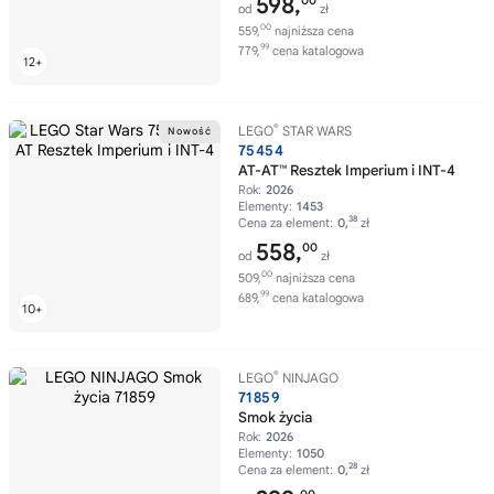
598,
00
od
zł
00
559,
najniższa cena
99
779,
cena katalogowa
®
LEGO
STAR WARS
75454
AT-AT™ Resztek Imperium i INT-4
Rok:
2026
Elementy:
1453
38
Cena za element:
0,
zł
558,
00
od
zł
00
509,
najniższa cena
99
689,
cena katalogowa
®
LEGO
NINJAGO
71859
Smok życia
Rok:
2026
Elementy:
1050
28
Cena za element:
0,
zł