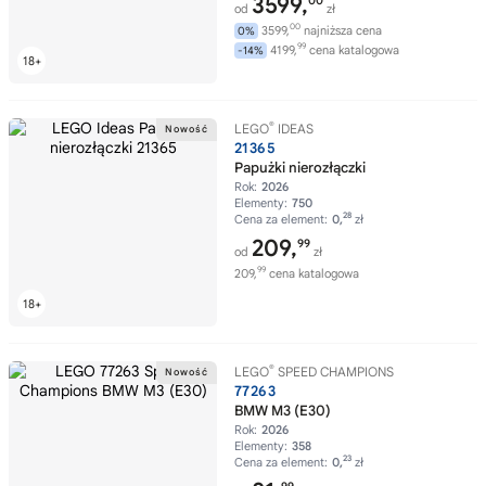
3599,
00
od
zł
00
3599,
najniższa cena
0%
99
4199,
cena katalogowa
-14%
®
LEGO
IDEAS
21365
Papużki nierozłączki
Rok:
2026
Elementy:
750
28
Cena za element:
0,
zł
209,
99
od
zł
99
209,
cena katalogowa
®
LEGO
SPEED CHAMPIONS
77263
BMW M3 (E30)
Rok:
2026
Elementy:
358
23
Cena za element:
0,
zł