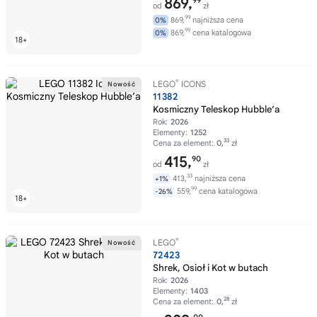
869,
99
od
zł
99
869,
najniższa cena
0%
99
869,
cena katalogowa
0%
®
LEGO
ICONS
11382
Kosmiczny Teleskop Hubble’a
Rok:
2026
Elementy:
1252
33
Cena za element:
0,
zł
415,
90
od
zł
33
413,
najniższa cena
+1%
99
559,
cena katalogowa
-26%
®
LEGO
72423
Shrek, Osioł i Kot w butach
Rok:
2026
Elementy:
1403
28
Cena za element:
0,
zł