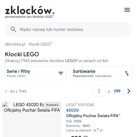
®
porównywarka cen klocków LEGO
Wpisz nazwę lub numer zestawu
®
zklocków.pl
Klocki LEGO
Klocki LEGO
Obejrzyj 7945 zestawów klocków
LEGO®
w cenach od 8zł.
Serie i filtry
Sortowanie
Klocki LEGO
Popularność
: największa
z
199
1 - 40 z 7945
®
LEGO
EDITIONS
43020
Oficjalny Puchar Świata FIFA™
Rok:
2026
Elementy:
2842
21
Cena za element:
0,
zł