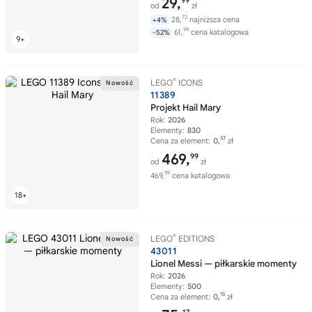
29,
99
od
zł
72
28,
najniższa cena
+4%
99
61,
cena katalogowa
-52%
®
LEGO
ICONS
11389
Projekt Hail Mary
Rok:
2026
Elementy:
830
57
Cena za element:
0,
zł
469,
99
od
zł
99
469,
cena katalogowa
®
LEGO
EDITIONS
43011
Lionel Messi — piłkarskie momenty
Rok:
2026
Elementy:
500
15
Cena za element:
0,
zł