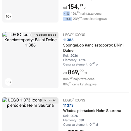
154,
99
od
zł
90
156,
najniższa cena
-1%
99
209,
cena katalogowa
-26%
®
LEGO
ICONS
11386
SpongeBob Kanciastoporty: Bikini
Dolne
Rok:
2026
Elementy:
1794
48
Cena za element:
0,
zł
869,
00
od
zł
00
805,
najniższa cena
99
899,
cena katalogowa
®
LEGO
ICONS
11373
Władca pierścieni: Hełm Saurona
Rok:
2026
Elementy:
538
41
Cena za element:
0,
zł