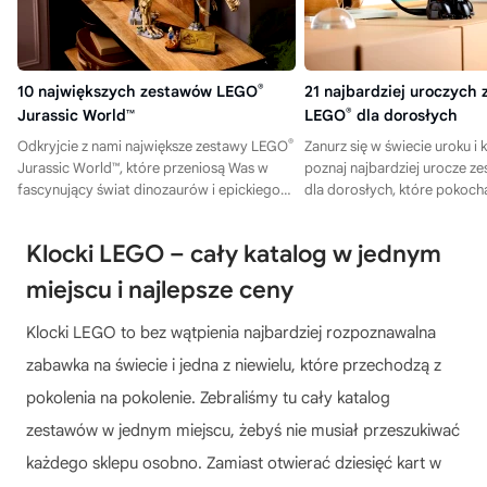
10 największych zestawów LEGO
®
21 najbardziej uroczych
Jurassic World™
LEGO
®
dla dorosłych
®
Odkryjcie z nami największe zestawy LEGO
Zanurz się w świecie uroku i
Jurassic World™, które przeniosą Was w
poznaj najbardziej urocze 
fascynujący świat dinozaurów i epickiego
dla dorosłych, które pokoch
budowania – kliknijcie i sprawdźcie nasze
pierwszego spojrzenia.
propozycje!
Klocki LEGO – cały katalog w jednym
miejscu i najlepsze ceny
Klocki LEGO to bez wątpienia najbardziej rozpoznawalna
zabawka na świecie i jedna z niewielu, które przechodzą z
pokolenia na pokolenie. Zebraliśmy tu cały katalog
zestawów w jednym miejscu, żebyś nie musiał przeszukiwać
każdego sklepu osobno. Zamiast otwierać dziesięć kart w