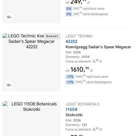
249,
99
od
zł
99
249,
najniższa cena
0%
99
249,
cena katalogowa
0%
®
LEGO
TECHNIC
42232
Koenigsegg Sadair's Spear Megacar
Rok:
2026
Elementy:
4104
39
Cena za element:
0,
zł
1610,
90
od
zł
99
1949,
najniższa cena
-17%
99
1949,
cena katalogowa
-17%
®
LEGO
BOTANICALS
11508
Stokrotki
Rok:
2026
Elementy:
133
23
Cena za element:
0,
zł