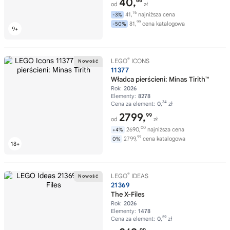
40,
66
od
zł
76
41,
najniższa cena
-3%
99
81,
cena katalogowa
-50%
®
LEGO
ICONS
11377
Władca pierścieni: Minas Tirith™
Rok:
2026
Elementy:
8278
34
Cena za element:
0,
zł
2799,
99
od
zł
00
2690,
najniższa cena
+4%
99
2799,
cena katalogowa
0%
®
LEGO
IDEAS
21369
The X-Files
Rok:
2026
Elementy:
1478
59
Cena za element:
0,
zł