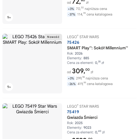
72,
60
od
zł
50
70,
najniższa cena
+3%
99
114,
cena katalogowa
-37%
®
LEGO
STAR WARS
75426
SMART Play™: Sokół Millennium™
Rok:
2026
Elementy:
885
35
Cena za element:
0,
zł
309,
00
od
zł
98
299,
najniższa cena
+3%
99
419,
cena katalogowa
-26%
®
LEGO
STAR WARS
75419
Gwiazda Śmierci
Rok:
2025
Elementy:
9023
40
Cena za element:
0,
zł