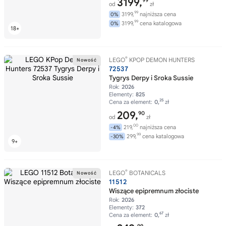
3199,
99
od
zł
99
3199,
najniższa cena
0%
99
3199,
cena katalogowa
0%
®
LEGO
KPOP DEMON HUNTERS
72537
Tygrys Derpy i Sroka Sussie
Rok:
2026
Elementy:
825
25
Cena za element:
0,
zł
209,
90
od
zł
00
219,
najniższa cena
-4%
99
299,
cena katalogowa
-30%
®
LEGO
BOTANICALS
11512
Wiszące epipremnum złociste
Rok:
2026
Elementy:
372
67
Cena za element:
0,
zł