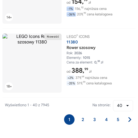
154,
99
od
zł
92
156,
najniższa cena
-1%
99
209,
cena katalogowa
-26%
®
LEGO
ICONS
11380
Rower szosowy
Rok:
2026
Elementy:
1015
38
Cena za element:
0,
zł
388,
99
od
zł
64
379,
najniższa cena
+2%
99
519,
cena katalogowa
-25%
Wyświetlono 1 - 40 z 7945
Na stronie:
40
1
2
3
4
5