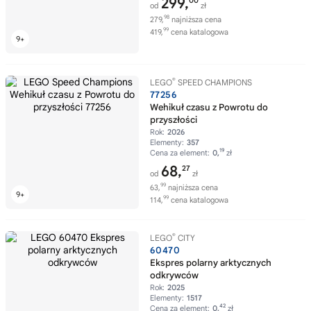
299,
00
od
zł
98
279,
najniższa cena
99
419,
cena katalogowa
®
LEGO
SPEED CHAMPIONS
77256
Wehikuł czasu z Powrotu do
przyszłości
Rok:
2026
Elementy:
357
19
Cena za element:
0,
zł
68,
27
od
zł
99
63,
najniższa cena
99
114,
cena katalogowa
®
LEGO
CITY
60470
Ekspres polarny arktycznych
odkrywców
Rok:
2025
Elementy:
1517
42
Cena za element:
0,
zł