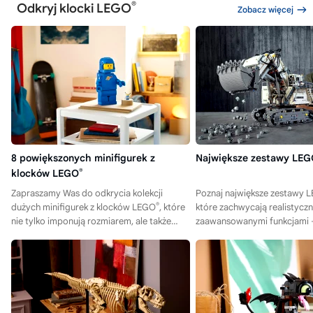
®
Odkryj klocki LEGO
Zobacz więcej
8 powiększonych minifigurek z
Największe zestawy LE
klocków LEGO
®
Zapraszamy Was do odkrycia kolekcji
Poznaj największe zestawy 
®
dużych minifigurek z klocków LEGO
, które
które zachwycają realistyczn
nie tylko imponują rozmiarem, ale także
zaawansowanymi funkcjami 
zachwycają szczegółami i kreatywnością!
nasze propozycje i znajdź sw
model!