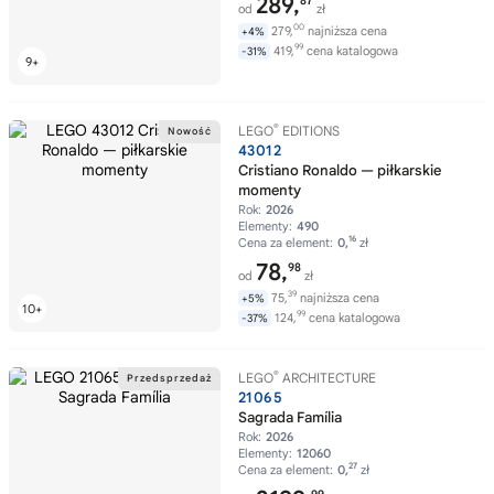
289,
87
od
zł
00
279,
najniższa cena
+4%
99
419,
cena katalogowa
-31%
®
LEGO
EDITIONS
43012
Cristiano Ronaldo — piłkarskie
momenty
Rok:
2026
Elementy:
490
16
Cena za element:
0,
zł
78,
98
od
zł
39
75,
najniższa cena
+5%
99
124,
cena katalogowa
-37%
®
LEGO
ARCHITECTURE
21065
Sagrada Família
Rok:
2026
Elementy:
12060
27
Cena za element:
0,
zł