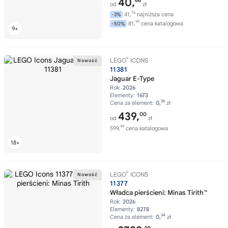
40,
66
od
zł
76
41,
najniższa cena
-3%
99
81,
cena katalogowa
-50%
®
LEGO
ICONS
11381
Jaguar E-Type
Rok:
2026
Elementy:
1673
26
Cena za element:
0,
zł
439,
00
od
zł
99
599,
cena katalogowa
®
LEGO
ICONS
11377
Władca pierścieni: Minas Tirith™
Rok:
2026
Elementy:
8278
34
Cena za element:
0,
zł