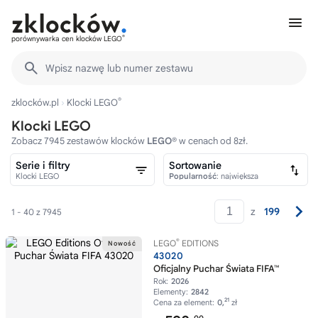
®
porównywarka cen klocków LEGO
Wpisz nazwę lub numer zestawu
®
zklocków.pl
Klocki LEGO
Klocki LEGO
Zobacz 7945 zestawów klocków
LEGO®
w cenach od 8zł.
Serie i filtry
Sortowanie
Klocki LEGO
Popularność
: największa
z
199
1 - 40 z 7945
®
LEGO
EDITIONS
43020
Oficjalny Puchar Świata FIFA™
Rok:
2026
Elementy:
2842
21
Cena za element:
0,
zł