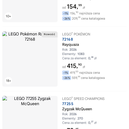
154,
99
od
zł
90
156,
najniższa cena
-1%
99
209,
cena katalogowa
-26%
®
LEGO
POKÉMON
72168
Rayquaza
Rok:
2026
Elementy:
1083
38
Cena za element:
0,
zł
415,
90
od
zł
00
419,
najniższa cena
-1%
99
559,
cena katalogowa
-26%
®
LEGO
SPEED CHAMPIONS
77255
Zygzak McQueen
Rok:
2026
Elementy:
270
27
Cena za element:
0,
zł