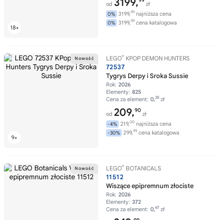
3199,
99
od
zł
99
3199,
najniższa cena
0%
99
3199,
cena katalogowa
0%
®
LEGO
KPOP DEMON HUNTERS
72537
Tygrys Derpy i Sroka Sussie
Rok:
2026
Elementy:
825
25
Cena za element:
0,
zł
209,
90
od
zł
00
219,
najniższa cena
-4%
99
299,
cena katalogowa
-30%
®
LEGO
BOTANICALS
11512
Wiszące epipremnum złociste
Rok:
2026
Elementy:
372
67
Cena za element:
0,
zł