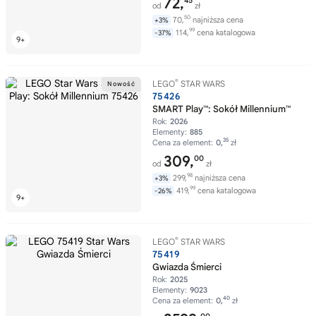
72,
45
od
zł
50
70,
najniższa cena
+3%
99
114,
cena katalogowa
-37%
®
LEGO
STAR WARS
75426
SMART Play™: Sokół Millennium™
Rok:
2026
Elementy:
885
35
Cena za element:
0,
zł
309,
00
od
zł
98
299,
najniższa cena
+3%
99
419,
cena katalogowa
-26%
®
LEGO
STAR WARS
75419
Gwiazda Śmierci
Rok:
2025
Elementy:
9023
40
Cena za element:
0,
zł