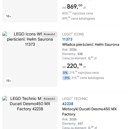
869,
00
od
zł
00
805,
najniższa cena
99
899,
cena katalogowa
®
LEGO
ICONS
11373
Władca pierścieni: Hełm Saurona
Rok:
2026
Elementy:
538
41
Cena za element:
0,
zł
220,
98
od
zł
99
219,
najniższa cena
0%
99
319,
cena katalogowa
-31%
®
LEGO
TECHNIC
42238
Motocykl Ducati Desmo450 MX
Factory
Rok:
2026
Elementy:
457
34
Cena za element:
0,
zł