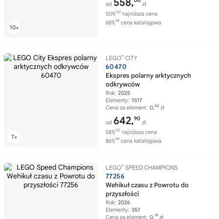
558,
00
od
zł
00
509,
najniższa cena
99
689,
cena katalogowa
®
LEGO
CITY
60470
Ekspres polarny arktycznych
odkrywców
Rok:
2025
Elementy:
1517
42
Cena za element:
0,
zł
642,
90
od
zł
00
589,
najniższa cena
99
869,
cena katalogowa
®
LEGO
SPEED CHAMPIONS
77256
Wehikuł czasu z Powrotu do
przyszłości
Rok:
2026
Elementy:
357
19
Cena za element:
0,
zł