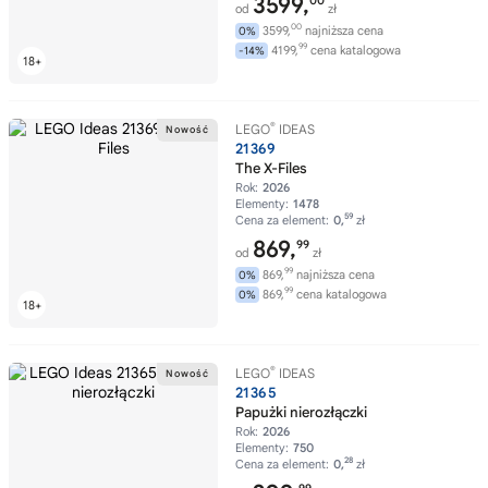
3599,
00
od
zł
00
3599,
najniższa cena
0%
99
4199,
cena katalogowa
-14%
®
LEGO
IDEAS
21369
The X-Files
Rok:
2026
Elementy:
1478
59
Cena za element:
0,
zł
869,
99
od
zł
99
869,
najniższa cena
0%
99
869,
cena katalogowa
0%
®
LEGO
IDEAS
21365
Papużki nierozłączki
Rok:
2026
Elementy:
750
28
Cena za element:
0,
zł