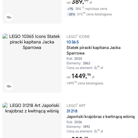
389,
00
od
zł
72
384,
najniższa cena
+1%
99
519,
cena katalogowa
-25%
®
LEGO
ICONS
10365
Statek piracki kapitana Jacka
Sparrowa
Rok:
2025
Elementy:
2862
51
Cena za element:
0,
zł
1449,
95
od
zł
99
1499,
cena katalogowa
®
LEGO
ART
31218
Japoński krajobraz z kwitnącą wiśnią
Rok:
2026
Elementy:
1892
21
Cena za element:
0,
zł