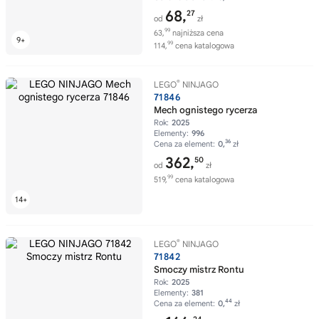
68,
27
od
zł
99
63,
najniższa cena
99
114,
cena katalogowa
®
LEGO
NINJAGO
71846
Mech ognistego rycerza
Rok:
2025
Elementy:
996
36
Cena za element:
0,
zł
362,
50
od
zł
99
519,
cena katalogowa
®
LEGO
NINJAGO
71842
Smoczy mistrz Rontu
Rok:
2025
Elementy:
381
44
Cena za element:
0,
zł