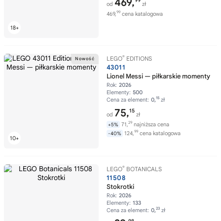
469,
99
od
zł
99
469,
cena katalogowa
®
LEGO
EDITIONS
43011
Lionel Messi — piłkarskie momenty
Rok:
2026
Elementy:
500
15
Cena za element:
0,
zł
75,
15
od
zł
29
71,
najniższa cena
+5%
99
124,
cena katalogowa
-40%
®
LEGO
BOTANICALS
11508
Stokrotki
Rok:
2026
Elementy:
133
23
Cena za element:
0,
zł