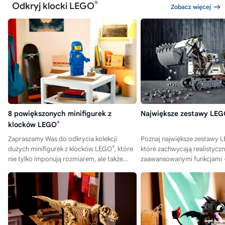
®
Odkryj klocki LEGO
Zobacz więcej
8 powiększonych minifigurek z
Największe zestawy LE
klocków LEGO
®
Zapraszamy Was do odkrycia kolekcji
Poznaj największe zestawy 
®
dużych minifigurek z klocków LEGO
, które
które zachwycają realistyczn
nie tylko imponują rozmiarem, ale także
zaawansowanymi funkcjami 
zachwycają szczegółami i kreatywnością!
nasze propozycje i znajdź sw
model!