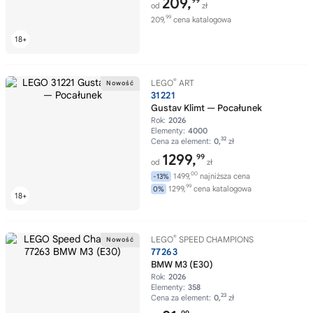
209,
99
od
zł
99
209,
cena katalogowa
®
LEGO
ART
31221
Gustav Klimt — Pocałunek
Rok:
2026
Elementy:
4000
32
Cena za element:
0,
zł
1299,
99
od
zł
00
1499,
najniższa cena
-13%
99
1299,
cena katalogowa
0%
®
LEGO
SPEED CHAMPIONS
77263
BMW M3 (E30)
Rok:
2026
Elementy:
358
23
Cena za element:
0,
zł