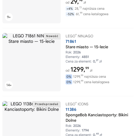
29,
98
od
zł
72
28,
najniższa cena
+4%
99
61,
cena katalogowa
-52%
®
LEGO
NINJAGO
71861
Stare miasto — 15-lecie
Rok:
2026
Elementy:
4851
27
Cena za element:
0,
zł
1299,
99
od
zł
99
1299,
najniższa cena
0%
99
1299,
cena katalogowa
0%
®
LEGO
ICONS
11386
SpongeBob Kanciastoporty: Bikini
Dolne
Rok:
2026
Elementy:
1794
48
Cena za element:
0,
zł