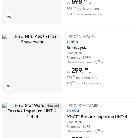
598,
00
od
zł
00
559,
najniższa cena
99
779,
cena katalogowa
®
LEGO
NINJAGO
71859
Smok życia
Rok:
2026
Elementy:
1050
28
Cena za element:
0,
zł
299,
00
od
zł
98
279,
najniższa cena
99
419,
cena katalogowa
®
LEGO
STAR WARS
75454
AT-AT™ Resztek Imperium i INT-4
Rok:
2026
Elementy:
1453
38
Cena za element:
0,
zł