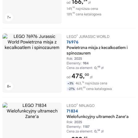
166,
24
od
zł
99
149,
najniższa cena
99
189,
cena katalogowa
®
LEGO
JURASSIC WORLD
76976
Powietrzna misja z kecalkoatlem i
spinozaurem
Rok:
2025
Elementy:
984
48
Cena za element:
0,
zł
475,
00
od
zł
16
463,
najniższa cena
+3%
99
649,
cena katalogowa
-27%
®
LEGO
NINJAGO
71834
Wielofunkcyjny ultramech Zane’a
Rok:
2025
Elementy:
1187
24
Cena za element:
0,
zł