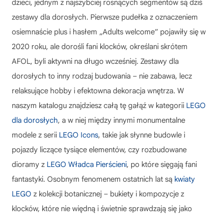
dzieci, jednym z najszybciej rosnących segmentów są dziś
zestawy dla dorosłych. Pierwsze pudełka z oznaczeniem
osiemnaście plus i hasłem „Adults welcome” pojawiły się w
2020 roku, ale dorośli fani klocków, określani skrótem
AFOL, byli aktywni na długo wcześniej. Zestawy dla
dorosłych to inny rodzaj budowania – nie zabawa, lecz
relaksujące hobby i efektowna dekoracja wnętrza. W
naszym katalogu znajdziesz całą tę gałąź w kategorii
LEGO
dla dorosłych
, a w niej między innymi monumentalne
modele z serii
LEGO Icons
, takie jak słynne budowle i
pojazdy liczące tysiące elementów, czy rozbudowane
dioramy z
LEGO Władca Pierścieni
, po które sięgają fani
fantastyki. Osobnym fenomenem ostatnich lat są
kwiaty
LEGO
z kolekcji botanicznej – bukiety i kompozycje z
klocków, które nie więdną i świetnie sprawdzają się jako