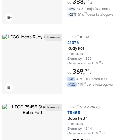
388,
99
od
zł
99
370,
najniższa cena
+5%
99
519,
cena katalogowa
-25%
®
LEGO
IDEAS
21376
Rudy kot
Rok:
2026
Elementy:
1755
21
Cena za element:
0,
zł
369,
99
od
zł
79
379,
najniższa cena
-3%
99
419,
cena katalogowa
-12%
®
LEGO
STAR WARS
75455
Boba Fett™
Rok:
2026
Elementy:
1544
35
Cena za element:
0,
zł