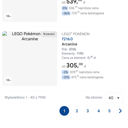
539,
00
od
zł
99
538,
najniższa cena
0%
99
729,
cena katalogowa
-26%
®
LEGO
POKÉMON
72160
Arcanine
Rok:
2026
Elementy:
1190
26
Cena za element:
0,
zł
305,
00
od
zł
89
309,
najniższa cena
-2%
99
419,
cena katalogowa
-27%
Wyświetlono 1 - 40 z 7945
Na stronie:
40
1
2
3
4
5