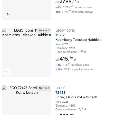
2799,
99
od
zł
00
2690,
najniższa cena
+4%
99
2799,
cena katalogowa
0%
®
LEGO
ICONS
11382
Kosmiczny Teleskop Hubble’a
Rok:
2026
Elementy:
1252
33
Cena za element:
0,
zł
415,
90
od
zł
33
413,
najniższa cena
+1%
99
559,
cena katalogowa
-26%
®
LEGO
72423
Shrek, Osioł i Kot w butach
Rok:
2026
Elementy:
1403
28
Cena za element:
0,
zł