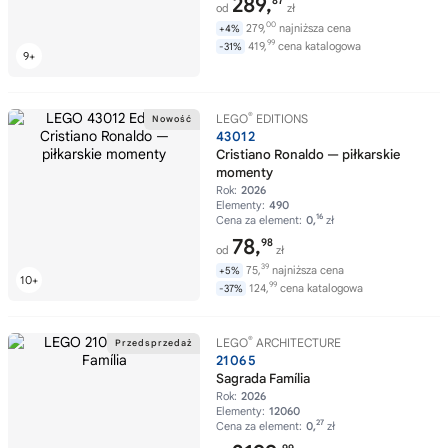
289,
87
od
zł
00
279,
najniższa cena
+4%
99
419,
cena katalogowa
-31%
®
LEGO
EDITIONS
43012
Cristiano Ronaldo — piłkarskie
momenty
Rok:
2026
Elementy:
490
16
Cena za element:
0,
zł
78,
98
od
zł
39
75,
najniższa cena
+5%
99
124,
cena katalogowa
-37%
®
LEGO
ARCHITECTURE
21065
Sagrada Família
Rok:
2026
Elementy:
12060
27
Cena za element:
0,
zł