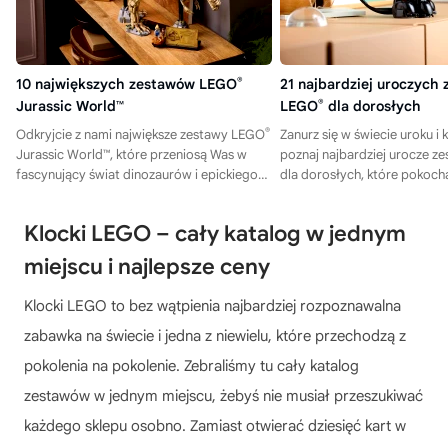
10 największych zestawów LEGO
®
21 najbardziej uroczych
Jurassic World™
LEGO
®
dla dorosłych
®
Odkryjcie z nami największe zestawy LEGO
Zanurz się w świecie uroku i
Jurassic World™, które przeniosą Was w
poznaj najbardziej urocze 
fascynujący świat dinozaurów i epickiego
dla dorosłych, które pokoch
budowania – kliknijcie i sprawdźcie nasze
pierwszego spojrzenia.
propozycje!
Klocki LEGO – cały katalog w jednym
miejscu i najlepsze ceny
Klocki LEGO to bez wątpienia najbardziej rozpoznawalna
zabawka na świecie i jedna z niewielu, które przechodzą z
pokolenia na pokolenie. Zebraliśmy tu cały katalog
zestawów w jednym miejscu, żebyś nie musiał przeszukiwać
każdego sklepu osobno. Zamiast otwierać dziesięć kart w