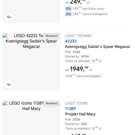
249,
99
od
zł
99
249,
najniższa cena
0%
99
249,
cena katalogowa
0%
®
LEGO
TECHNIC
42232
Koenigsegg Sadair's Spear Megacar
Rok:
2026
Elementy:
4104
48
Cena za element:
0,
zł
1949,
99
od
zł
99
1949,
cena katalogowa
®
LEGO
ICONS
11389
Projekt Hail Mary
Rok:
2026
Elementy:
830
57
Cena za element:
0,
zł