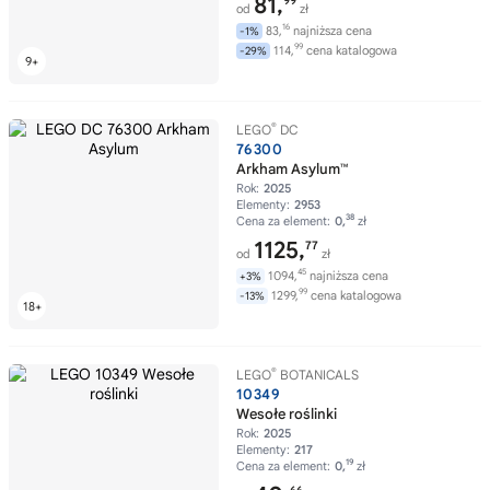
81,
99
od
zł
16
83,
najniższa cena
-1%
99
114,
cena katalogowa
-29%
®
LEGO
DC
76300
Arkham Asylum™
Rok:
2025
Elementy:
2953
38
Cena za element:
0,
zł
1125,
77
od
zł
45
1094,
najniższa cena
+3%
99
1299,
cena katalogowa
-13%
®
LEGO
BOTANICALS
10349
Wesołe roślinki
Rok:
2025
Elementy:
217
19
Cena za element:
0,
zł