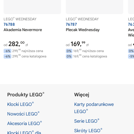
®
®
LEGO
WEDNESDAY
LEGO
WEDNESDAY
LE
76788
76787
76
Akademia Nevermore
Plecak Wednesday
Av
Wi
282,
169,
00
99
od
zł
od
zł
od
99
99
299,
najniższa cena
169,
najniższa cena
-6%
0%
0%
99
99
299,
cena katalogowa
169,
cena katalogowa
-6%
0%
-5
®
Produkty LEGO
Więcej
®
Klocki LEGO
Karty podarunkowe
®
LEGO
®
Nowości LEGO
®
Serie LEGO
®
Akcesoria LEGO
®
Skróty LEGO
®
Klocki LEGO
dla