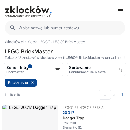
®
porównywarka cen klocków LEGO
Wpisz nazwę lub numer zestawu
®
®
zklocków.pl
Klocki LEGO
LEGO
BrickMaster
LEGO BrickMaster
Zobacz 18 zestawów klocków z serii
LEGO® BrickMaster
w cenach od 74zł
1
Serie i filtry
Sortowanie
BrickMaster
Popularność
: największa
BrickMaster
z
1
1 - 18 z 18
®
LEGO
PRINCE OF PERSIA
20017
Dagger Trap
Rok:
2010
Elementy:
52