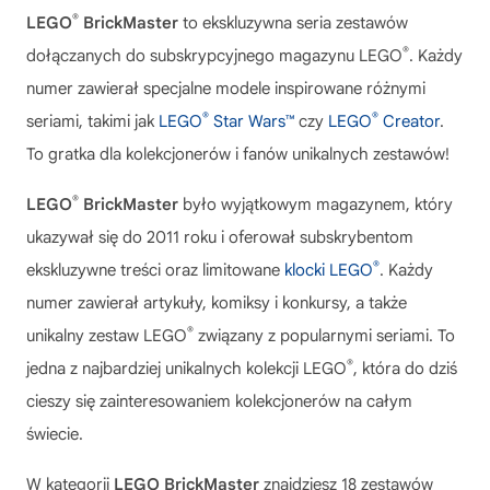
®
LEGO
BrickMaster
to ekskluzywna seria zestawów
®
dołączanych do subskrypcyjnego magazynu LEGO
. Każdy
numer zawierał specjalne modele inspirowane różnymi
®
®
seriami, takimi jak
LEGO
Star Wars™
czy
LEGO
Creator
.
To gratka dla kolekcjonerów i fanów unikalnych zestawów!
®
LEGO
BrickMaster
było wyjątkowym magazynem, który
ukazywał się do 2011 roku i oferował subskrybentom
®
ekskluzywne treści oraz limitowane
klocki LEGO
. Każdy
numer zawierał artykuły, komiksy i konkursy, a także
®
unikalny zestaw LEGO
związany z popularnymi seriami. To
®
jedna z najbardziej unikalnych kolekcji LEGO
, która do dziś
cieszy się zainteresowaniem kolekcjonerów na całym
świecie.
W kategorii
LEGO BrickMaster
znajdziesz 18 zestawów