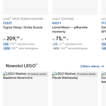
®
®
LEGO
KPOP DEMON HUNTERS
LEGO
EDITIONS
LE
72537
43011
77
Tygrys Derpy i Sroka Sussie
Lionel Messi — piłkarskie
Sa
momenty
SF9
209,
75,
90
24
od
zł
od
zł
od
00
29
219,
najniższa cena
71,
najniższa cena
-4%
+6%
0%
99
99
299,
cena katalogowa
124,
cena katalogowa
-30%
-40%
-4
®
Nowości LEGO
Zobacz więcej