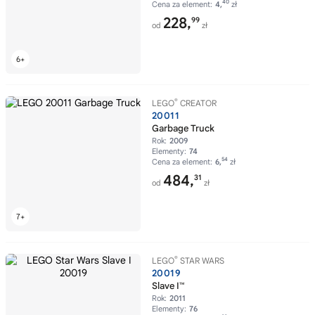
40
Cena za element:
4,
zł
228,
99
od
zł
®
LEGO
CREATOR
20011
Garbage Truck
Rok:
2009
Elementy:
74
54
Cena za element:
6,
zł
484,
31
od
zł
®
LEGO
STAR WARS
20019
Slave I™
Rok:
2011
Elementy:
76