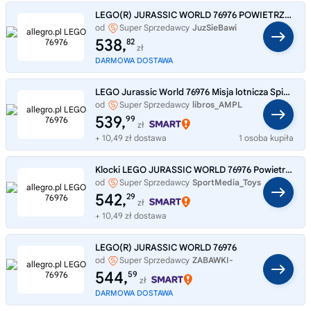
LEGO(R) JURASSIC WORLD 76976 POWIETRZNA MISJA Z KECA
od
Super Sprzedawcy
JuzSieBawi
538,
82
zł
DARMOWA DOSTAWA
LEGO Jurassic World 76976 Misja lotnicza Spinosaurus i Quetzalcoatl LEGO
od
Super Sprzedawcy
libros_AMPL
539,
99
zł
+ 10,49 zł dostawa
1 osoba kupiła
Klocki LEGO JURASSIC WORLD 76976 Powietrzna misja z kecalkoatlem prezent 8+
od
Super Sprzedawcy
SportMedia_Toys
542,
29
zł
+ 10,49 zł dostawa
LEGO(R) JURASSIC WORLD 76976
od
Super Sprzedawcy
ZABAWKI-
SZYBKO
544,
59
zł
DARMOWA DOSTAWA