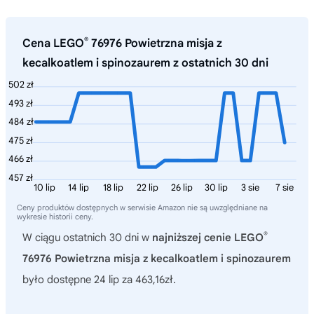
®
Cena LEGO
76976 Powietrzna misja z
kecalkoatlem i spinozaurem z ostatnich 30 dni
502 zł
493 zł
484 zł
475 zł
466 zł
457 zł
10 lip
14 lip
18 lip
22 lip
26 lip
30 lip
3 sie
7 sie
Ceny produktów dostępnych w serwisie Amazon nie są uwzględniane na
wykresie historii ceny.
®
W ciągu ostatnich 30 dni w
najniższej cenie LEGO
76976 Powietrzna misja z kecalkoatlem i spinozaurem
było dostępne 24 lip za 463,16zł.