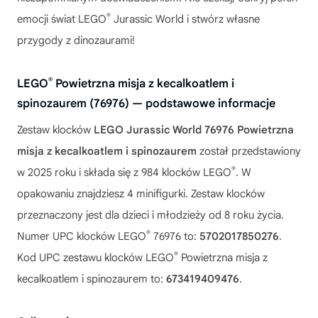
®
emocji świat LEGO
Jurassic World i stwórz własne
przygody z dinozaurami!
®
LEGO
Powietrzna misja z kecalkoatlem i
spinozaurem (76976) — podstawowe informacje
Zestaw klocków
LEGO Jurassic World 76976 Powietrzna
misja z kecalkoatlem i spinozaurem
został przedstawiony
®
w 2025 roku i składa się z 984 klocków LEGO
. W
opakowaniu znajdziesz 4 minifigurki. Zestaw klocków
przeznaczony jest dla dzieci i młodzieży od 8 roku życia.
®
Numer UPC klocków LEGO
76976 to:
5702017850276
.
®
Kod UPC zestawu klocków LEGO
Powietrzna misja z
kecalkoatlem i spinozaurem to:
673419409476
.