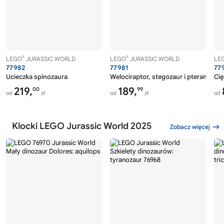
®
®
LEGO
JURASSIC WORLD
LEGO
JURASSIC WORLD
LE
77982
77981
77
Ucieczka spinozaura
Welociraptor, stegozaur i pteranodo
Cię
219,
189,
00
99
od
zł
od
zł
od
Klocki LEGO Jurassic World 2025
Zobacz więcej