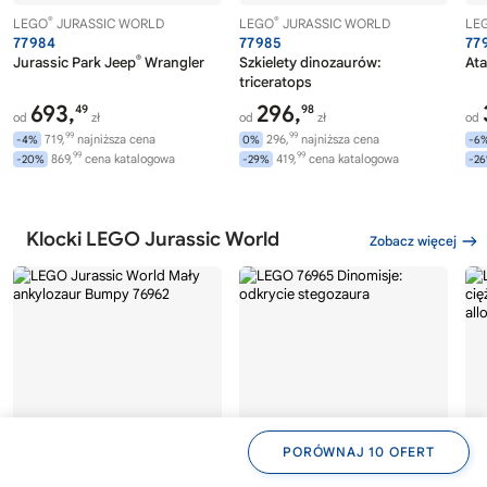
®
®
LEGO
JURASSIC WORLD
LEGO
JURASSIC WORLD
LE
77984
77985
77
®
Jurassic Park Jeep
Wrangler
Szkielety dinozaurów:
Ata
triceratops
693,
296,
49
98
od
zł
od
zł
od
99
99
719,
najniższa cena
296,
najniższa cena
-4%
0%
-6
99
99
869,
cena katalogowa
419,
cena katalogowa
-20%
-29%
-2
Klocki LEGO Jurassic World
Zobacz więcej
PORÓWNAJ 10 OFERT