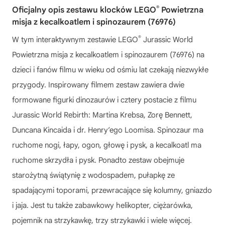
®
Oficjalny opis zestawu klocków LEGO
Powietrzna
misja z kecalkoatlem i spinozaurem (76976)
®
W tym interaktywnym zestawie LEGO
Jurassic World
Powietrzna misja z kecalkoatlem i spinozaurem (76976) na
dzieci i fanów filmu w wieku od ośmiu lat czekają niezwykłe
przygody. Inspirowany filmem zestaw zawiera dwie
formowane figurki dinozaurów i cztery postacie z filmu
Jurassic World Rebirth: Martina Krebsa, Zorę Bennett,
Duncana Kincaida i dr. Henry’ego Loomisa. Spinozaur ma
ruchome nogi, łapy, ogon, głowę i pysk, a kecalkoatl ma
ruchome skrzydła i pysk. Ponadto zestaw obejmuje
starożytną świątynię z wodospadem, pułapkę ze
spadającymi toporami, przewracające się kolumny, gniazdo
i jaja. Jest tu także zabawkowy helikopter, ciężarówka,
pojemnik na strzykawkę, trzy strzykawki i wiele więcej.