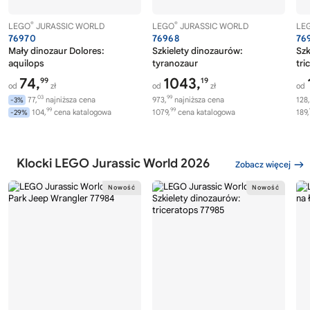
®
®
LEGO
JURASSIC WORLD
LEGO
JURASSIC WORLD
LE
76970
76968
76
Mały dinozaur Dolores:
Szkielety dinozaurów:
Szk
aquilops
tyranozaur
tri
74,
1043,
99
19
od
zł
od
zł
od
03
99
77,
najniższa cena
973,
najniższa cena
128,
-3%
99
99
104,
cena katalogowa
1079,
cena katalogowa
189,
-29%
Klocki LEGO Jurassic World 2026
Zobacz więcej