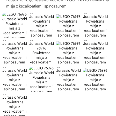
Zobacz 13 zdjęć zestawu klocków
LEGO
76976
Powietrzna
misja z kecalkoatlem i spinozaurem