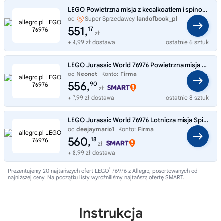
LEGO Powietrzna misja z kecalkoatlem i spinozaurem 76976
od
Super Sprzedawcy
landofbook_pl
551,
17
zł
+ 4,99 zł dostawa
ostatnie 6 sztuk
LEGO Jurassic World 76976 Powietrzna misja z kecalkoatlem i spino
od
Neonet
Konto:
Firma
556,
90
zł
+ 7,99 zł dostawa
ostatnie 8 sztuk
LEGO Jurassic World 76976 Lotnicza misja Spinozaura i Quetzalcoatla
od
deejaymario1
Konto:
Firma
560,
18
zł
+ 8,99 zł dostawa
®
Prezentujemy 20 najtańszych ofert LEGO
76976 z Allegro, posortowanych od
najniższej ceny. Na początku listy wyróżniliśmy najtańszą ofertę SMART.
Instrukcja