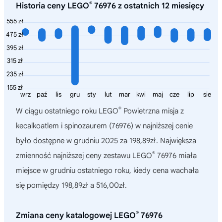
®
Historia ceny LEGO
76976 z ostatnich 12 miesięcy
555 zł
475 zł
395 zł
315 zł
235 zł
155 zł
wrz
paź
lis
gru
sty
lut
mar
kwi
maj
cze
lip
sie
®
W ciągu ostatniego roku
LEGO
Powietrzna misja z
kecalkoatlem i spinozaurem (76976)
w najniższej cenie
było dostępne w grudniu 2025 za 198,89zł. Największa
®
zmienność najniższej ceny zestawu LEGO
76976 miała
miejsce w grudniu ostatniego roku, kiedy cena wachała
się pomiędzy 198,89zł a 516,00zł.
®
Zmiana ceny katalogowej LEGO
76976