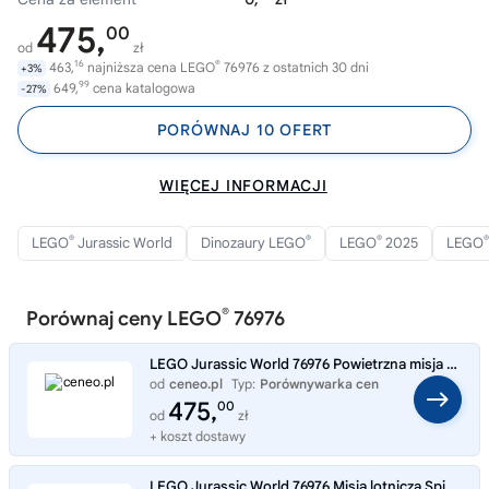
475,
00
od
zł
16
®
463,
najniższa cena LEGO
76976 z ostatnich 30 dni
+3%
99
649,
cena katalogowa
-27%
PORÓWNAJ 10 OFERT
WIĘCEJ INFORMACJI
®
®
®
®
LEGO
Jurassic World
Dinozaury LEGO
LEGO
2025
LEGO
®
Porównaj ceny LEGO
76976
LEGO Jurassic World 76976 Powietrzna misja z kecalkoatlem i spinozaurem
od
ceneo.pl
Typ:
Porównywarka cen
475,
00
od
zł
+ koszt dostawy
LEGO Jurassic World 76976 Misja lotnicza Spinosaurus i Quetzalcoatl LEGO