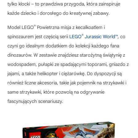
tylko klocki – to prawdziwa przygoda, która zainspiruje
każde dziecko i dorosłego do kreatywnej zabawy.
®
Model
LEGO
Powietrzna misja z kecalkoatlem i
®
spinozaurem
jest częścią serii
LEGO
Jurassic World™
, co
czyni go idealnym dodatkiem do kolekcji każdego fana
dinozaurów. W zestawie znajdziesz starożytną świątynię z
wodospadem, pułapki ze spadającymi toporami, gniazdo z
jajami, a także helikopter i ciężarówkę. Do dyspozycji są
również liczne akcesoria, takie jak pojemnik na strzykawki i
same strzykawki, które pozwolą na odgrywanie
fascynujących scenariuszy.