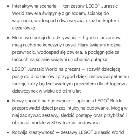
®
Interaktywna sceneria — ten zestaw LEGO
Jurassic
World zawiera świątynię z gniazdem, ściankę do
wspinania, wodospad i dwa wejścia, oraz helikopter i
ciężarówkę
Mnóstwo funkcji do odkrywania — figurki dinozaurów
mają ruchome kończyny i pyski, filary świątyni można
przewrócić, wodospad się otwiera, a pociągnięcie za
łańcuch na ścianie świątyni uruchamia pułapkę
®
LEGO
Jurassic World na prezent — rozwiń dziecięcą
pasję do dinozaurów i przygód dzięki zestawowi pełnemu
funkcji, który będzie świetnym prezentem dla chłopców i
dziewczynek w wieku od ośmiu lat
®
Nowy sposób na budowanie — aplikacja LEGO
Builder
przeprowadzi dzieci przez intuicyjne budowanie. Mogą w
niej zapisywać zestawy, śledzić postępy oraz przybliżać i
obracać modele w 3D w trakcie budowania
®
Rozwija kreatywność — zestawy LEGO
Jurassic World