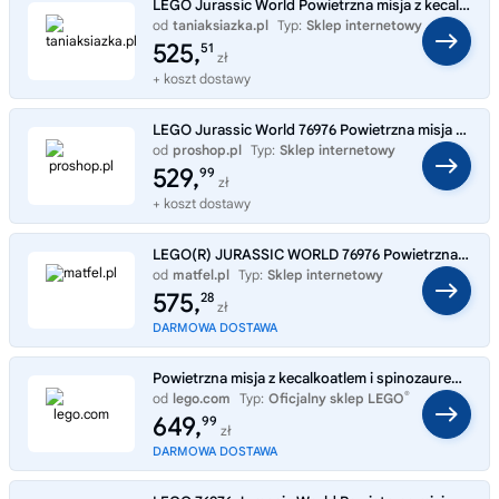
LEGO Jurassic World Powietrzna misja z kecalkoatlem i spinozaurem 76976
od
taniaksiazka.pl
Typ:
Sklep internetowy
525,
51
zł
+ koszt dostawy
LEGO Jurassic World 76976 Powietrzna misja z kecalkoatlem i spinozaurem
od
proshop.pl
Typ:
Sklep internetowy
529,
99
zł
+ koszt dostawy
LEGO(R) JURASSIC WORLD 76976 Powietrzna misja z keca
od
matfel.pl
Typ:
Sklep internetowy
575,
28
zł
DARMOWA DOSTAWA
Powietrzna misja z kecalkoatlem i spinozaurem 76976
®
od
lego.com
Typ:
Oficjalny sklep LEGO
649,
99
zł
DARMOWA DOSTAWA