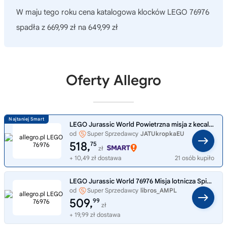
W maju tego roku cena katalogowa klocków LEGO 76976
spadła z 669,99 zł na 649,99 zł
Oferty Allegro
LEGO Jurassic World Powietrzna misja z kecalkoatlem i spinozaurem 76976
od
Super Sprzedawcy
JATUkropkaEU
518,
75
zł
+ 10,49 zł dostawa
21 osób kupiło
LEGO Jurassic World 76976 Misja lotnicza Spinosaurus i Quetzalcoatl LEGO
od
Super Sprzedawcy
libros_AMPL
509,
99
zł
+ 19,99 zł dostawa