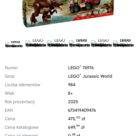
®
Numer
LEGO
76976
®
Seria
LEGO
Jurassic World
Liczba elementów
984
Wiek
8+
Rok prezentacji
2025
EAN
673419409476
00
Cena
475,
zł
99
Cena katalogowa
649,
zł
48
Cena za element
0,
zł