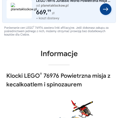
LEGO 76976 Jurassic World Powietrzna misja z kecalkoatlem i spinozaurem
od
planetaklockow.pl
Typ:
Sklep internetowy
669,
99
zł
+ koszt dostawy
®
Porównanie cen LEGO
76976 zawiera linki afiliacyjne. Jeśli dokonasz zakupu za
pośrednictwem jednego z nich, możemy otrzymać prowizję bez dodatkowych
kosztów dla Ciebie.
Informacje
®
Klocki LEGO
76976 Powietrzna misja z
kecalkoatlem i spinozaurem