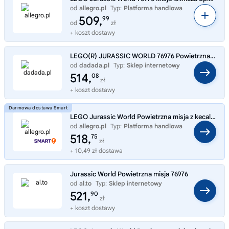
od
allegro.pl
Typ:
Platforma handlowa
509,
99
od
zł
+ koszt dostawy
LEGO(R) JURASSIC WORLD 76976 Powietrzna misja z kecalkoatlem i spinozaurem
od
dadada.pl
Typ:
Sklep internetowy
514,
08
zł
+ koszt dostawy
LEGO Jurassic World Powietrzna misja z kecalkoatlem i spinozaurem 76976
od
allegro.pl
Typ:
Platforma handlowa
518,
75
zł
+ 10,49 zł dostawa
Jurassic World Powietrzna misja 76976
od
al.to
Typ:
Sklep internetowy
521,
90
zł
+ koszt dostawy