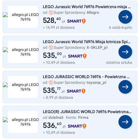
LEGO Jurassic World 76976 Powietrzna misja z kecalkoatlem i spinozaurem
od
Super Sprzedawcy
Allegro
528,
40
zł
+ 14,99 zł dostawa
6 osób kupiło
LEGO Jurassic World 76976 Misja lotnicza Spinosaurus i Quetzalcoatl
od
Super Sprzedawcy
X-SKLEP_pl
535,
00
zł
+ 10,49 zł dostawa
ostatnia sztuka
LEGO JURASSIC WORLD 76976 - Powietrzna misja z kecalkoatlem i spinozaurem
od
Super Sprzedawcy
toyszop_pl
535,
77
zł
+ 8,99 zł dostawa
LEGO(R) JURASSIC WORLD 76976 Powietrzna misja z keca
od
dzielna5
Konto:
Firma
536,
60
zł
+ 10,49 zł dostawa