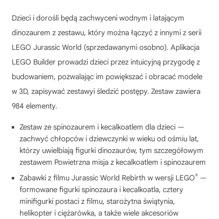
Dzieci i dorośli będą zachwyceni wodnym i latającym
dinozaurem z zestawu, który można łączyć z innymi z serii
LEGO Jurassic World (sprzedawanymi osobno). Aplikacja
LEGO Builder prowadzi dzieci przez intuicyjną przygodę z
budowaniem, pozwalając im powiększać i obracać modele
w 3D, zapisywać zestawyi śledzić postępy. Zestaw zawiera
984 elementy.
Zestaw ze spinozaurem i kecalkoatlem dla dzieci —
zachwyć chłopców i dziewczynki w wieku od ośmiu lat,
którzy uwielbiają figurki dinozaurów, tym szczegółowym
zestawem Powietrzna misja z kecalkoatlem i spinozaurem
®
Zabawki z filmu Jurassic World Rebirth w wersji LEGO
—
formowane figurki spinozaura i kecalkoatla, cztery
minifigurki postaci z filmu, starożytna świątynia,
helikopter i ciężarówka, a także wiele akcesoriów