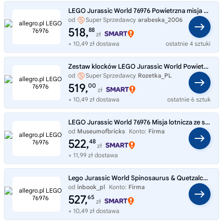
LEGO Jurassic World 76976 Powietrzna misja z kecalkoatlem i spinozaurem
od
Super Sprzedawcy
arabeska_2006
518,
88
zł
+ 10,49 zł dostawa
ostatnie 4 sztuki
Zestaw klocków LEGO Jurassic World Powietrzna 76976
od
Super Sprzedawcy
Rozetka_PL
519,
00
zł
+ 10,49 zł dostawa
ostatnie 6 sztuk
LEGO Jurassic World 76976 Misja lotnicza ze spinozaurem i quetzalcoatlem
od
Museumofbricks
Konto:
Firma
522,
48
zł
+ 11,99 zł dostawa
Lego Jurassic World Spinosaurus & Quetzalcoatlus Air Mission 76976
od
inbook_pl
Konto:
Firma
527,
65
zł
+ 10,49 zł dostawa