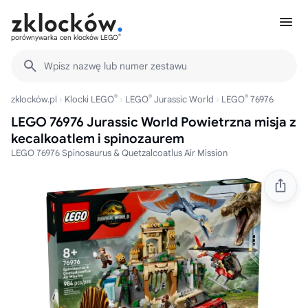
®
porównywarka cen klocków LEGO
Wpisz nazwę lub numer zestawu
®
®
®
zklocków.pl
Klocki LEGO
LEGO
Jurassic World
LEGO
76976
LEGO 76976 Jurassic World Powietrzna misja z
kecalkoatlem i spinozaurem
LEGO 76976 Spinosaurus & Quetzalcoatlus Air Mission