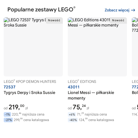
®
Popularne zestawy LEGO
Zobacz więcej
®
®
LEGO
KPOP DEMON HUNTERS
LEGO
EDITIONS
LE
72537
43011
77
Tygrys Derpy i Sroka Sussie
Lionel Messi — piłkarskie
Bol
momenty
219,
75,
00
24
od
zł
od
zł
od
46
29
220,
najniższa cena
71,
najniższa cena
114,
-1%
+6%
99
99
299,
cena katalogowa
124,
cena katalogowa
-27%
-40%