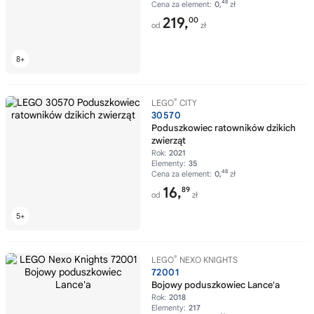
48
Cena za element:
0,
zł
219,
00
od
zł
®
LEGO
CITY
30570
Poduszkowiec ratowników dzikich
zwierząt
Rok:
2021
Elementy:
35
48
Cena za element:
0,
zł
16,
89
od
zł
®
LEGO
NEXO KNIGHTS
72001
Bojowy poduszkowiec Lance'a
Rok:
2018
Elementy:
217