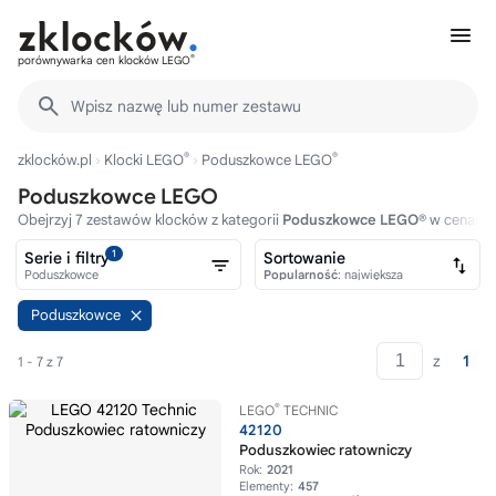
®
porównywarka cen klocków LEGO
Wpisz nazwę lub numer zestawu
®
®
zklocków.pl
Klocki LEGO
Poduszkowce LEGO
Poduszkowce LEGO
Obejrzyj 7 zestawów klocków z kategorii
Poduszkowce LEGO®
w cenach o
1
Serie i filtry
Sortowanie
Poduszkowce
Popularność
: największa
Poduszkowce
z
1
1 - 7 z 7
®
LEGO
TECHNIC
42120
Poduszkowiec ratowniczy
Rok:
2021
Elementy:
457