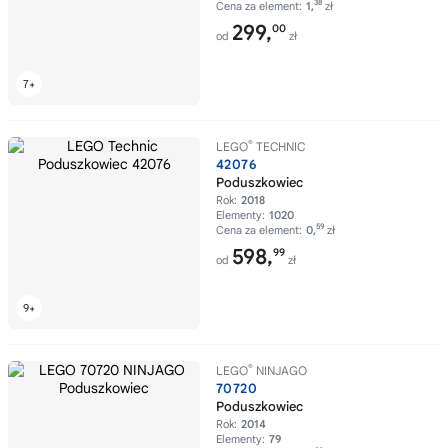
38
Cena za element:
1,
zł
299,
00
od
zł
®
LEGO
TECHNIC
42076
Poduszkowiec
Rok:
2018
Elementy:
1020
59
Cena za element:
0,
zł
598,
99
od
zł
®
LEGO
NINJAGO
70720
Poduszkowiec
Rok:
2014
Elementy:
79