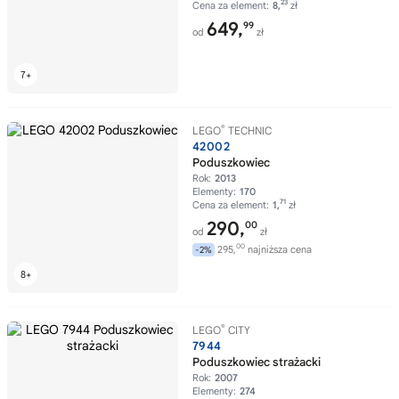
23
Cena za element:
8,
zł
649,
99
od
zł
®
LEGO
TECHNIC
42002
Poduszkowiec
Rok:
2013
Elementy:
170
71
Cena za element:
1,
zł
290,
00
od
zł
00
295,
najniższa cena
-2%
®
LEGO
CITY
7944
Poduszkowiec strażacki
Rok:
2007
Elementy:
274