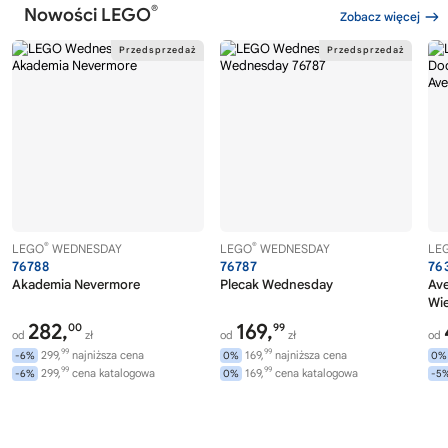
®
Nowości LEGO
Zobacz więcej
®
®
LEGO
WEDNESDAY
LEGO
WEDNESDAY
LE
76788
76787
76
Akademia Nevermore
Plecak Wednesday
Av
Wi
282,
169,
00
99
od
zł
od
zł
od
99
99
299,
najniższa cena
169,
najniższa cena
-6%
0%
0%
99
99
299,
cena katalogowa
169,
cena katalogowa
-6%
0%
-5