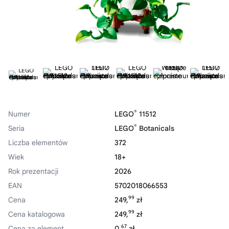
®
Numer
LEGO
11512
®
Seria
LEGO
Botanicals
Liczba elementów
372
Wiek
18+
Rok prezentacji
2026
EAN
5702018066553
99
Cena
249,
zł
99
Cena katalogowa
249,
zł
67
Cena za element
0,
zł