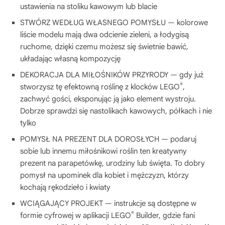
ustawienia na stoliku kawowym lub blacie
STWÓRZ WEDŁUG WŁASNEGO POMYSŁU — kolorowe
liście modelu mają dwa odcienie zieleni, a łodygisą
ruchome, dzięki czemu możesz się świetnie bawić,
układając własną kompozycję
DEKORACJA DLA MIŁOŚNIKÓW PRZYRODY — gdy już
®
stworzysz tę efektowną roślinę z klocków LEGO
,
zachwyć gości, eksponując ją jako element wystroju.
Dobrze sprawdzi się nastolikach kawowych, półkach i nie
tylko
POMYSŁ NA PREZENT DLA DOROSŁYCH — podaruj
sobie lub innemu miłośnikowi roślin ten kreatywny
prezent na parapetówkę, urodziny lub święta. To dobry
pomysł na upominek dla kobiet i mężczyzn, którzy
kochają rękodzieło i kwiaty
WCIĄGAJĄCY PROJEKT — instrukcje są dostępne w
®
formie cyfrowej w aplikacji LEGO
Builder, gdzie fani