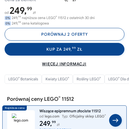
249,
99
od
zł
99
®
249,
najniższa cena LEGO
11512 z ostatnich 30 dni
0%
99
249,
cena katalogowa
0%
PORÓWNAJ 2 OFERTY
99
KUP ZA 249,
ZŁ
WIĘCEJ INFORMACJI
®
®
®
®
LEGO
Botanicals
Kwiaty LEGO
Rośliny LEGO
LEGO
Dla d
®
Porównaj ceny LEGO
11512
Wiszące epipremnum złociste 11512
®
od
lego.com
Typ:
Oficjalny sklep LEGO
249,
99
zł