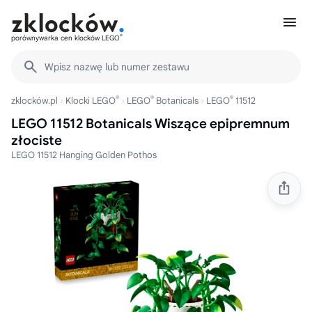
®
porównywarka cen klocków LEGO
Wpisz nazwę lub numer zestawu
®
®
®
zklocków.pl
Klocki LEGO
LEGO
Botanicals
LEGO
11512
LEGO 11512 Botanicals Wiszące epipremnum
złociste
LEGO 11512 Hanging Golden Pothos