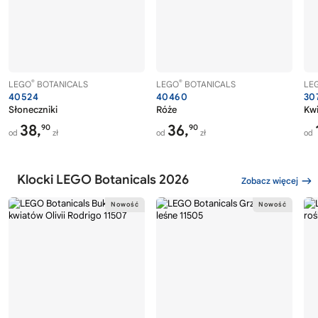
®
®
LEGO
BOTANICALS
LEGO
BOTANICALS
LE
40524
40460
30
Słoneczniki
Róże
Kwi
38,
36,
90
90
od
zł
od
zł
od
Klocki LEGO Botanicals 2026
Zobacz więcej