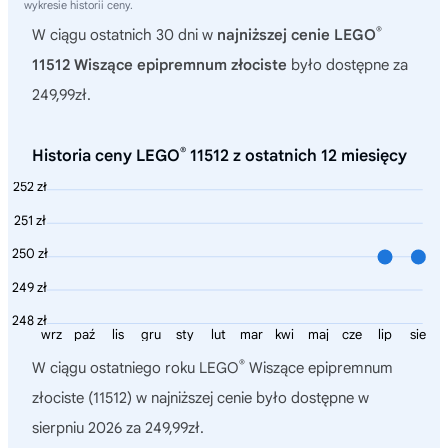
wykresie historii ceny.
®
W ciągu ostatnich 30 dni w
najniższej cenie LEGO
11512 Wiszące epipremnum złociste
było dostępne za
249,99zł.
®
Historia ceny LEGO
11512 z ostatnich 12 miesięcy
252 zł
251 zł
250 zł
249 zł
248 zł
wrz
paź
lis
gru
sty
lut
mar
kwi
maj
cze
lip
sie
®
W ciągu ostatniego roku
LEGO
Wiszące epipremnum
złociste (11512)
w najniższej cenie było dostępne w
sierpniu 2026 za 249,99zł.