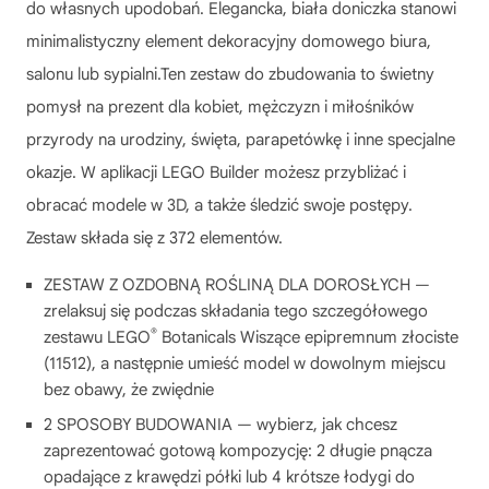
do własnych upodobań. Elegancka, biała doniczka stanowi
minimalistyczny element dekoracyjny domowego biura,
salonu lub sypialni.Ten zestaw do zbudowania to świetny
pomysł na prezent dla kobiet, mężczyzn i miłośników
przyrody na urodziny, święta, parapetówkę i inne specjalne
okazje. W aplikacji LEGO Builder możesz przybliżać i
obracać modele w 3D, a także śledzić swoje postępy.
Zestaw składa się z 372 elementów.
ZESTAW Z OZDOBNĄ ROŚLINĄ DLA DOROSŁYCH —
zrelaksuj się podczas składania tego szczegółowego
®
zestawu LEGO
Botanicals Wiszące epipremnum złociste
(11512), a następnie umieść model w dowolnym miejscu
bez obawy, że zwiędnie
2 SPOSOBY BUDOWANIA — wybierz, jak chcesz
zaprezentować gotową kompozycję: 2 długie pnącza
opadające z krawędzi półki lub 4 krótsze łodygi do