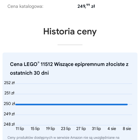
99
Cena katalogowa:
249,
zł
Historia ceny
®
Cena LEGO
11512 Wiszące epipremnum złociste z
ostatnich 30 dni
252 zł
251 zł
250 zł
249 zł
248 zł
11 lip
15 lip
19 lip
23 lip
27 lip
31 lip
4 sie
8 sie
Ceny produktów dostępnych w serwisie Amazon nie są uwzględniane na