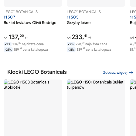
®
®
LEGO
BOTANICALS
LEGO
BOTANICALS
LE
11507
11505
11
Bukiet kwiatów Olivii Rodrigo
Grzyby leśne
Buj
137,
233,
00
41
od
zł
od
zł
od
89
99
8
134,
najniższa cena
228,
najniższa cena
43,
+2%
+2%
99
99
9
189,
cena katalogowa
339,
cena katalogowa
81,
-28%
-31%
Klocki LEGO Botanicals
Zobacz więcej