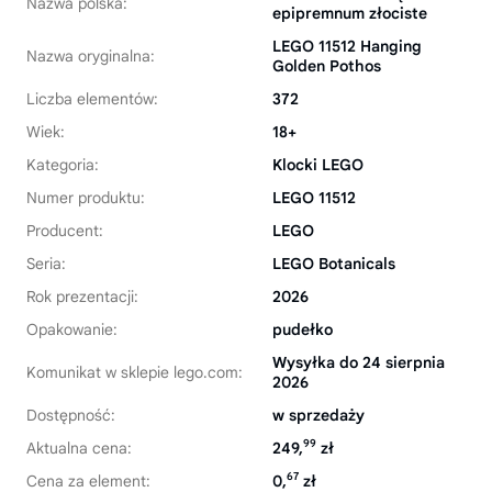
Nazwa polska:
epipremnum złociste
LEGO 11512 Hanging
Nazwa oryginalna:
Golden Pothos
Liczba elementów:
372
Wiek:
18+
Kategoria:
Klocki LEGO
Numer produktu:
LEGO 11512
Producent:
LEGO
Seria:
LEGO Botanicals
Rok prezentacji:
2026
Opakowanie:
pudełko
Wysyłka do 24 sierpnia
Komunikat w sklepie lego.com:
2026
Dostępność:
w sprzedaży
99
Aktualna cena:
249,
zł
67
Cena za element:
0,
zł