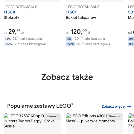
®
®
LEGO
BOTANICALS
LEGO
BOTANICALS
LE
11508
11501
50
Stokrotki
Bukiet tulipanów
Ma
29,
120,
99
00
od
zł
od
zł
od
72
00
28,
najniższa cena
120,
najniższa cena
+4%
0%
0%
99
99
61,
cena katalogowa
249,
cena katalogowa
-52%
-52%
0%
Zobacz także
®
Popularne zestawy LEGO
Zobacz więcej