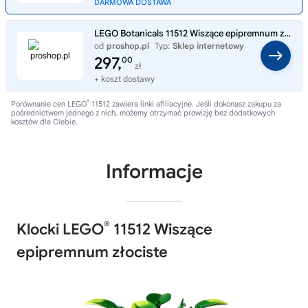
DARMOWA DOSTAWA
LEGO Botanicals 11512 Wiszące epipremnum złociste
od
proshop.pl
Typ:
Sklep internetowy
297,
00
zł
+ koszt dostawy
®
Porównanie cen LEGO
11512 zawiera linki afiliacyjne. Jeśli dokonasz zakupu za
pośrednictwem jednego z nich, możemy otrzymać prowizję bez dodatkowych
kosztów dla Ciebie.
Informacje
®
Klocki LEGO
11512 Wiszące
epipremnum złociste