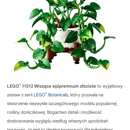
®
LEGO
11512 Wiszące epipremnum złociste
to wyjątkowy
®
zestaw z serii
LEGO
Botanicals
, który pozwala na
stworzenie niezwykle szczegółowego modelu popularnej
rośliny doniczkowej. Bogactwo detali i możliwość
dostosowania wyglądu według własnych upodobań
sprawiają, że jest to idealna propozycja dla miłośników