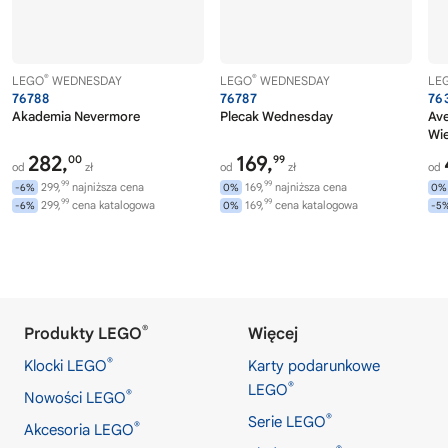
®
®
LEGO
WEDNESDAY
LEGO
WEDNESDAY
LE
76788
76787
76
Akademia Nevermore
Plecak Wednesday
Av
Wi
282,
169,
00
99
od
zł
od
zł
od
99
99
299,
najniższa cena
169,
najniższa cena
-6%
0%
0%
99
99
299,
cena katalogowa
169,
cena katalogowa
-6%
0%
-5
®
Produkty LEGO
Więcej
®
Klocki LEGO
Karty podarunkowe
®
LEGO
®
Nowości LEGO
®
Serie LEGO
®
Akcesoria LEGO