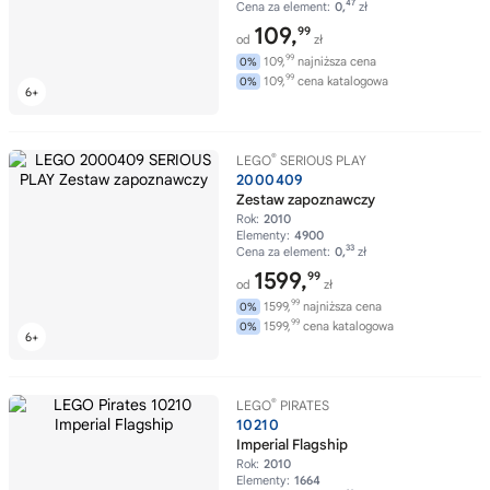
47
Cena za element:
0,
zł
109,
99
od
zł
99
109,
najniższa cena
0%
99
109,
cena katalogowa
0%
®
LEGO
SERIOUS PLAY
2000409
Zestaw zapoznawczy
Rok:
2010
Elementy:
4900
33
Cena za element:
0,
zł
1599,
99
od
zł
99
1599,
najniższa cena
0%
99
1599,
cena katalogowa
0%
®
LEGO
PIRATES
10210
Imperial Flagship
Rok:
2010
Elementy:
1664