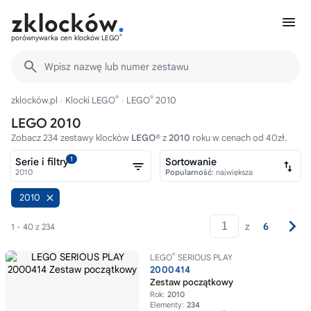
®
porównywarka cen klocków LEGO
Wpisz nazwę lub numer zestawu
®
®
zklocków.pl
Klocki LEGO
LEGO
2010
LEGO 2010
Zobacz 234 zestawy klocków
LEGO®
z
2010
roku w cenach od 40zł.
1
Serie i filtry
Sortowanie
2010
Popularność
: największa
2010
z
6
1 - 40 z 234
®
LEGO
SERIOUS PLAY
2000414
Zestaw początkowy
Rok:
2010
Elementy:
234