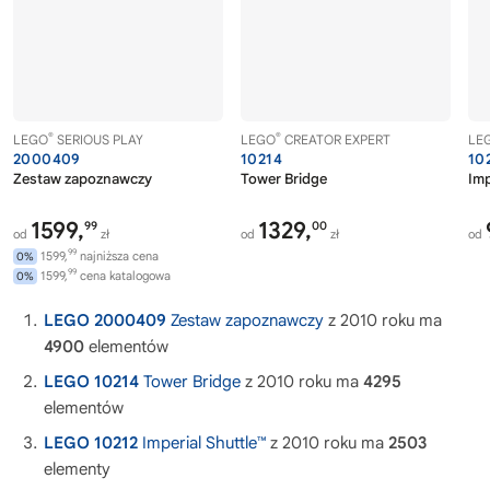
®
®
LEGO
SERIOUS PLAY
LEGO
CREATOR EXPERT
LE
2000409
10214
10
Zestaw zapoznawczy
Tower Bridge
Imp
1599,
1329,
99
00
od
zł
od
zł
od
99
1599,
najniższa cena
0%
99
1599,
cena katalogowa
0%
LEGO 2000409
Zestaw zapoznawczy
z 2010 roku ma
4900
elementów
LEGO 10214
Tower Bridge
z 2010 roku ma
4295
elementów
LEGO 10212
Imperial Shuttle™
z 2010 roku ma
2503
elementy