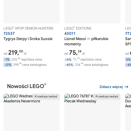
®
®
LEGO
KPOP DEMON HUNTERS
LEGO
EDITIONS
LE
72537
43011
77
Tygrys Derpy i Sroka Sussie
Lionel Messi — piłkarskie
Sa
momenty
SF9
219,
75,
00
24
od
zł
od
zł
od
46
29
220,
najniższa cena
71,
najniższa cena
-1%
+6%
0%
99
99
299,
cena katalogowa
124,
cena katalogowa
-27%
-40%
-4
®
Nowości LEGO
Zobacz więcej