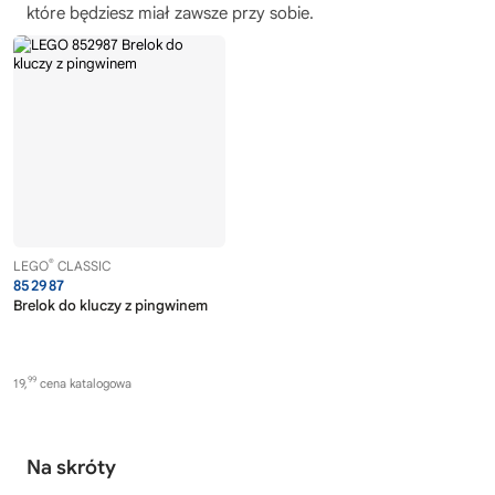
które będziesz miał zawsze przy sobie.
®
LEGO
CLASSIC
852987
Brelok do kluczy z pingwinem
99
19,
cena katalogowa
Na skróty