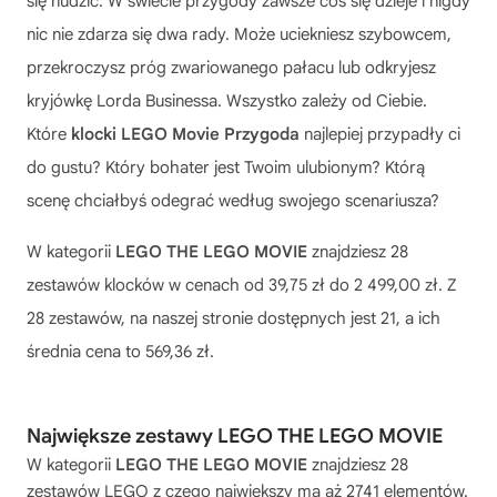
się nudzić. W świecie przygody zawsze coś się dzieje i nigdy
nic nie zdarza się dwa rady. Może uciekniesz szybowcem,
przekroczysz próg zwariowanego pałacu lub odkryjesz
kryjówkę Lorda Businessa. Wszystko zależy od Ciebie.
Które
klocki LEGO Movie Przygoda
najlepiej przypadły ci
do gustu? Który bohater jest Twoim ulubionym? Którą
scenę chciałbyś odegrać według swojego scenariusza?
W kategorii
LEGO THE LEGO MOVIE
znajdziesz 28
zestawów klocków w cenach od 39,75 zł do 2 499,00 zł. Z
28 zestawów, na naszej stronie dostępnych jest 21, a ich
średnia cena to 569,36 zł.
Największe zestawy LEGO THE LEGO MOVIE
W kategorii
LEGO THE LEGO MOVIE
znajdziesz 28
zestawów LEGO z czego największy ma aż 2741 elementów.