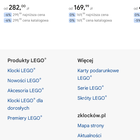
282,
169,
00
99
od
zł
od
zł
od
99
99
299,
najniższa cena
169,
najniższa cena
-6%
0%
0%
99
99
299,
cena katalogowa
169,
cena katalogowa
-6%
0%
-5
®
Produkty LEGO
Więcej
®
Klocki LEGO
Karty podarunkowe
®
LEGO
®
Nowości LEGO
®
Serie LEGO
®
Akcesoria LEGO
®
Skróty LEGO
®
Klocki LEGO
dla
dorosłych
zklocków.pl
®
Premiery LEGO
Mapa strony
Aktualności