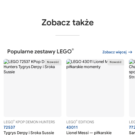
Zobacz także
®
Popularne zestawy LEGO
Zobacz więcej
®
®
LEGO
KPOP DEMON HUNTERS
LEGO
EDITIONS
LE
72537
43011
77
Tygrys Derpy i Sroka Sussie
Lionel Messi — piłkarskie
Sa