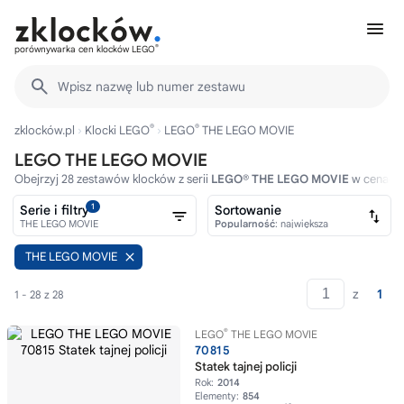
®
porównywarka cen klocków LEGO
Wpisz nazwę lub numer zestawu
®
®
zklocków.pl
Klocki LEGO
LEGO
THE LEGO MOVIE
LEGO THE LEGO MOVIE
Obejrzyj 28 zestawów klocków z serii
LEGO® THE LEGO MOVIE
w cenach 
1
Serie i filtry
Sortowanie
THE LEGO MOVIE
Popularność
: największa
THE LEGO MOVIE
z
1
1 - 28 z 28
®
LEGO
THE LEGO MOVIE
70815
Statek tajnej policji
Rok:
2014
Elementy:
854