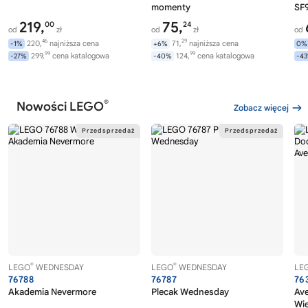
momenty
SF9
219,
75,
00
24
od
zł
od
zł
od
46
29
220,
najniższa cena
71,
najniższa cena
-1%
+6%
0%
99
99
299,
cena katalogowa
124,
cena katalogowa
-27%
-40%
-4
®
Nowości LEGO
Zobacz więcej
®
®
LEGO
WEDNESDAY
LEGO
WEDNESDAY
LE
76788
76787
76
Akademia Nevermore
Plecak Wednesday
Av
Wi