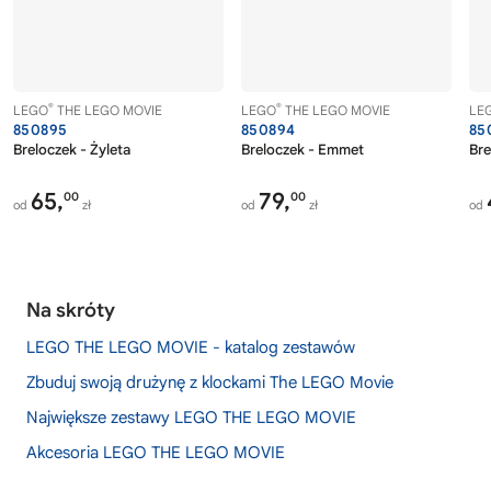
®
®
LEGO
THE LEGO MOVIE
LEGO
THE LEGO MOVIE
LE
850895
850894
85
Breloczek - Żyleta
Breloczek - Emmet
Bre
65,
79,
00
00
od
zł
od
zł
od
Na skróty
LEGO THE LEGO MOVIE - katalog zestawów
Zbuduj swoją drużynę z klockami The LEGO Movie
Największe zestawy LEGO THE LEGO MOVIE
Akcesoria LEGO THE LEGO MOVIE