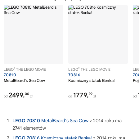
®
®
LEGO
THE LEGO MOVIE
LEGO
THE LEGO MOVIE
LE
70810
70816
70
MetalBeard's Sea Cow
Kosmiczny statek Benka!
Poj
2499,
1779,
00
99
od
zł
od
zł
od
LEGO 70810
MetalBeard's Sea Cow
z 2014 roku ma
2741
elementów
LEGO 70816
Kosmiczny statek Benka!
z 2014 roku ma