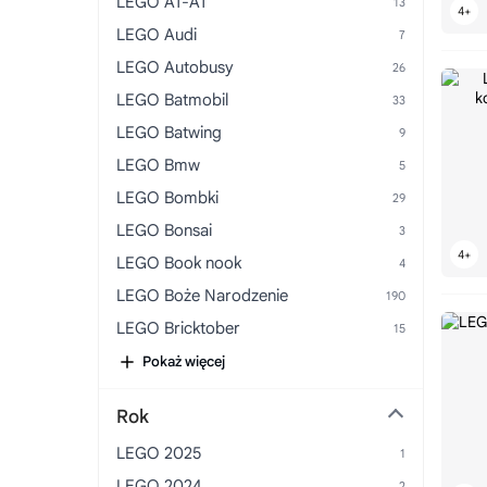
LEGO AT-AT
LEGO Audi
LEGO Autobusy
LEGO Batmobil
LEGO Batwing
LEGO Bmw
LEGO Bombki
LEGO Bonsai
LEGO Book nook
LEGO Boże Narodzenie
LEGO Bricktober
LEGO Budowa
Pokaż więcej
LEGO Budynki
Rok
LEGO Bugatti
LEGO 2025
LEGO Bugatti Chiron
LEGO 2024