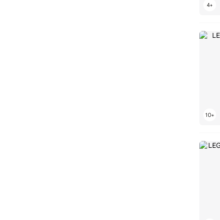
LEGO Grogu
LEGO Gry planszowe
LEGO Gwiazda Śmierci
LEGO Gwiezdny niszczyciel
LEGO GWP
LEGO Halloween
LEGO Helikoptery
LEGO Hełmy
LEGO Hulkbuster
LEGO Hydroplany
LEGO Iniemamocni
LEGO Instrumenty muzyczne
LEGO Jachty
LEGO Jeep
LEGO John Deere