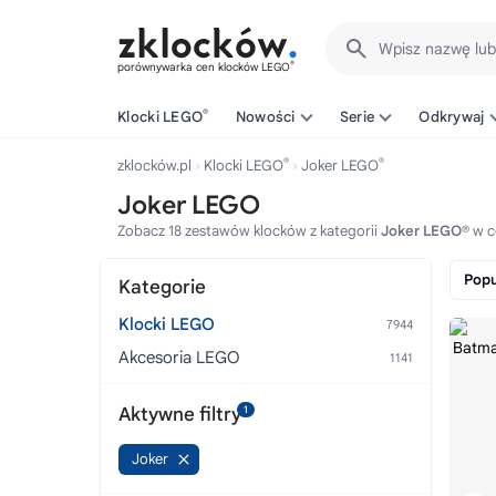
Wpisz nazwę lu
®
porównywarka cen klocków LEGO
®
Klocki LEGO
Nowości
Serie
Odkrywaj
®
®
zklocków.pl
Klocki LEGO
Joker LEGO
Joker LEGO
Zobacz 18 zestawów klocków z kategorii
Joker LEGO®
w c
Popu
Kategorie
Klocki LEGO
Akcesoria LEGO
Aktywne filtry
1
Joker