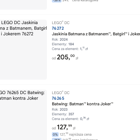
249,
cena katalogowa
-26%
®
LEGO
DC
76272
Jaskinia Batmana z Batmanem™, Batgirl™ i Jok
Rok:
2024
Elementy:
184
11
Cena za element:
1,
zł
205,
00
od
zł
®
LEGO
DC
76265
Batwing: Batman™ kontra Joker™
Rok:
2023
Elementy:
357
36
Cena za element:
0,
zł
127,
99
od
zł
99
127,
najniższa cena
0%
99