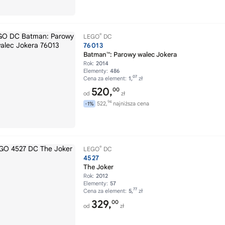
®
LEGO
DC
76013
Batman™: Parowy walec Jokera
Rok:
2014
Elementy:
486
07
Cena za element:
1,
zł
520,
00
od
zł
94
522,
najniższa cena
-1%
®
LEGO
DC
4527
The Joker
Rok:
2012
Elementy:
57
77
Cena za element:
5,
zł
329,
00
od
zł