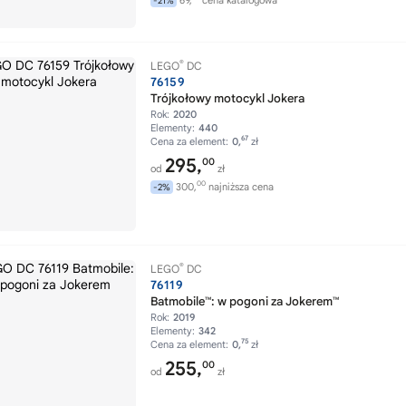
69,
cena katalogowa
-21%
®
LEGO
DC
76159
Trójkołowy motocykl Jokera
Rok:
2020
Elementy:
440
67
Cena za element:
0,
zł
295,
00
od
zł
00
300,
najniższa cena
-2%
®
LEGO
DC
76119
Batmobile™: w pogoni za Jokerem™
Rok:
2019
Elementy:
342
75
Cena za element:
0,
zł
255,
00
od
zł