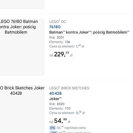
®
LEGO
DC
76180
Batman™ kontra Joker™: pościg Batmobilem™
Rok:
2021
Elementy:
136
69
Cena za element:
1,
zł
229,
77
od
zł
®
LEGO
BRICK SKETCHES
40428
Joker™
Rok:
2020
Elementy:
170
32
Cena za element:
0,
zł
54,
99
od
zł
99
54,
najniższa cena
0%
99