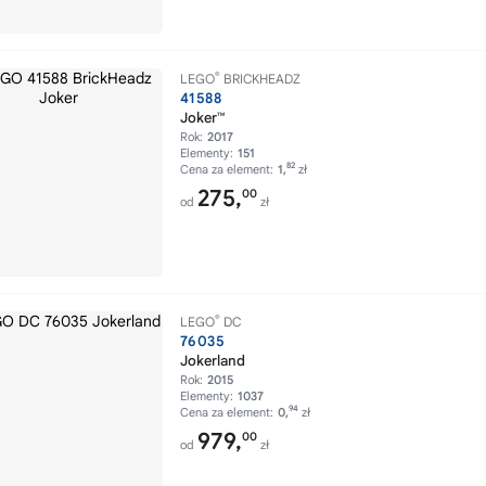
®
LEGO
BRICKHEADZ
41588
Joker™
Rok:
2017
Elementy:
151
82
Cena za element:
1,
zł
275,
00
od
zł
®
LEGO
DC
76035
Jokerland
Rok:
2015
Elementy:
1037
94
Cena za element:
0,
zł
979,
00
od
zł