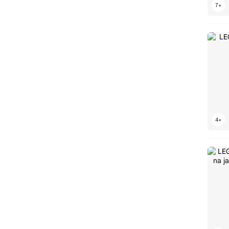
LEGO Domki na drzewie
LEGO Domy
LEGO Donkey Kong
LEGO Droidy
LEGO Dziadek do orzechów
LEGO Dżungla
LEGO Dźwigi
LEGO Farma
LEGO FC Barcelona
LEGO Ferrari
LEGO Figurki
LEGO Fontanna di Trevi
LEGO Ford
LEGO Formuła 1
LEGO Gremliny