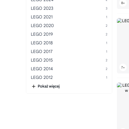
LEGO Bukiety
LEGO 2023
LEGO Buty
LEGO 2021
LEGO Chevrolet
LEGO 2020
LEGO Chiński Nowy Rok
LEGO 2019
LEGO Choinki
LEGO 2018
LEGO Ciężarówki
LEGO 2017
LEGO Cristiano Ronaldo
LEGO 2015
LEGO Darth Vader
LEGO 2014
LEGO DeLorean
LEGO 2012
LEGO Dinozaury
Pokaż więcej
LEGO Dioramy
LEGO Diuna
LEGO Dla dorosłych
LEGO Do kąpieli
LEGO Dodge