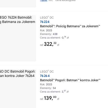
169,
cena katalogowa
-25%
®
LEGO
DC
76224
Batmobil™: Pościg Batmana™ za Jokerem™
Rok:
2023
Elementy:
438
74
Cena za element:
0,
zł
322,
22
od
zł
®
LEGO
DC
76264
Batmobil™ Pogoń: Batman™ kontra Joker™
Rok:
2023
Elementy:
54
57
Cena za element:
2,
zł
139,
00
od
zł