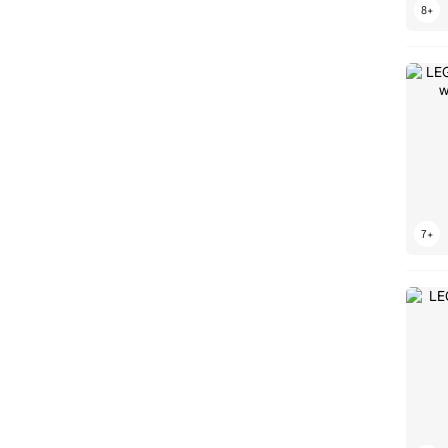
LEGO Kalendarze adwentowe
LEGO Kampery
LEGO Kanonierka
LEGO Kaskaderzy
LEGO Kaski
LEGO Koenigsegg
LEGO Konie
LEGO Konsole do gier
LEGO Kopalnia
LEGO Koparki
LEGO Kopciuszek
LEGO Kosmos
LEGO Koty
LEGO Kraina lodu
LEGO Król Lew