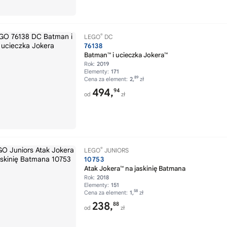
®
LEGO
DC
76138
Batman™ i ucieczka Jokera™
Rok:
2019
Elementy:
171
89
Cena za element:
2,
zł
494,
94
od
zł
®
LEGO
JUNIORS
10753
Atak Jokera™ na jaskinię Batmana
Rok:
2018
Elementy:
151
58
Cena za element:
1,
zł
238,
88
od
zł