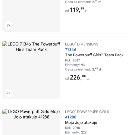
14
Cena za element:
2,
zł
119,
99
od
zł
®
LEGO
DIMENSIONS
71346
The Powerpuff Girls™ Team Pack
Rok:
2017
Elementy:
93
43
Cena za element:
2,
zł
226,
00
od
zł
®
LEGO
POWERPUFF GIRLS
41288
Mojo Jojo atakuje
Rok:
2018
Elementy:
228