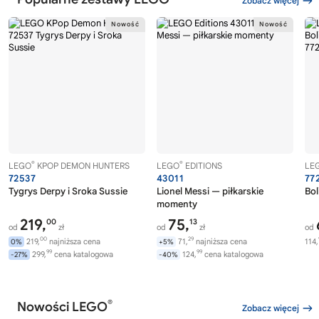
Zobacz więcej
®
®
LEGO
KPOP DEMON HUNTERS
LEGO
EDITIONS
LE
72537
43011
77
Tygrys Derpy i Sroka Sussie
Lionel Messi — piłkarskie
Bol
momenty
219,
75,
00
13
od
zł
od
zł
od
00
29
219,
najniższa cena
71,
najniższa cena
114,
0%
+5%
99
99
299,
cena katalogowa
124,
cena katalogowa
-27%
-40%
®
Nowości LEGO
Zobacz więcej