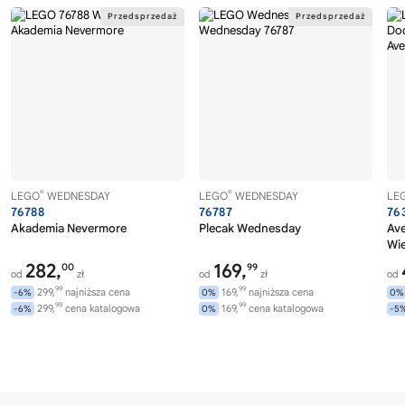
®
®
LEGO
WEDNESDAY
LEGO
WEDNESDAY
LE
76788
76787
76
Akademia Nevermore
Plecak Wednesday
Av
Wi
282,
169,
00
99
od
zł
od
zł
od
99
99
299,
najniższa cena
169,
najniższa cena
-6%
0%
0%
99
99
299,
cena katalogowa
169,
cena katalogowa
-6%
0%
-5