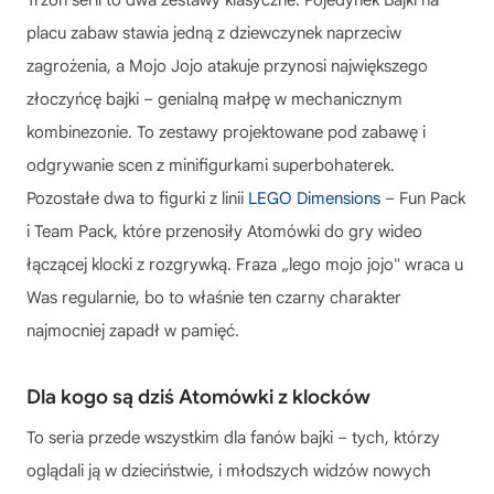
Trzon serii to dwa zestawy klasyczne. Pojedynek Bajki na
placu zabaw stawia jedną z dziewczynek naprzeciw
zagrożenia, a Mojo Jojo atakuje przynosi największego
złoczyńcę bajki – genialną małpę w mechanicznym
kombinezonie. To zestawy projektowane pod zabawę i
odgrywanie scen z minifigurkami superbohaterek.
Pozostałe dwa to figurki z linii
LEGO Dimensions
– Fun Pack
i Team Pack, które przenosiły Atomówki do gry wideo
łączącej klocki z rozgrywką. Fraza „lego mojo jojo" wraca u
Was regularnie, bo to właśnie ten czarny charakter
najmocniej zapadł w pamięć.
Dla kogo są dziś Atomówki z klocków
To seria przede wszystkim dla fanów bajki – tych, którzy
oglądali ją w dzieciństwie, i młodszych widzów nowych