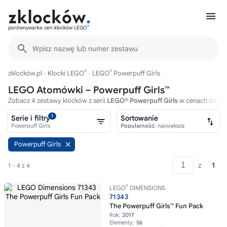
®
porównywarka cen klocków LEGO
Wpisz nazwę lub numer zestawu
®
®
zklocków.pl
Klocki LEGO
LEGO
Powerpuff Girls
LEGO Atomówki – Powerpuff Girls™
Zobacz 4 zestawy klocków z serii
LEGO® Powerpuff Girls
w cenach od 120
1
Serie i filtry
Sortowanie
Powerpuff Girls
Popularność
: największa
Powerpuff Girls
z
1
1 - 4 z 4
®
LEGO
DIMENSIONS
71343
The Powerpuff Girls™ Fun Pack
Rok:
2017
Elementy:
56