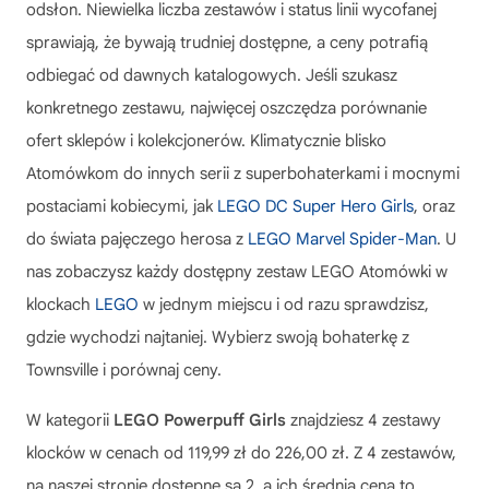
odsłon. Niewielka liczba zestawów i status linii wycofanej
sprawiają, że bywają trudniej dostępne, a ceny potrafią
odbiegać od dawnych katalogowych. Jeśli szukasz
konkretnego zestawu, najwięcej oszczędza porównanie
ofert sklepów i kolekcjonerów. Klimatycznie blisko
Atomówkom do innych serii z superbohaterkami i mocnymi
postaciami kobiecymi, jak
LEGO DC Super Hero Girls
, oraz
do świata pajęczego herosa z
LEGO Marvel Spider-Man
. U
nas zobaczysz każdy dostępny zestaw LEGO Atomówki w
klockach
LEGO
w jednym miejscu i od razu sprawdzisz,
gdzie wychodzi najtaniej. Wybierz swoją bohaterkę z
Townsville i porównaj ceny.
W kategorii
LEGO Powerpuff Girls
znajdziesz 4 zestawy
klocków w cenach od 119,99 zł do 226,00 zł. Z 4 zestawów,
na naszej stronie dostępne są 2, a ich średnia cena to