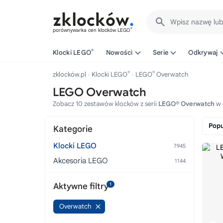
Wpisz nazwę lu
®
porównywarka cen klocków LEGO
®
Klocki LEGO
Nowości
Serie
Odkrywaj
®
®
zklocków.pl
Klocki LEGO
LEGO
Overwatch
LEGO Overwatch
Zobacz 10 zestawów klocków z serii
LEGO® Overwatch
w 
Popu
Kategorie
Klocki LEGO
Akcesoria LEGO
Aktywne filtry
1
Overwatch