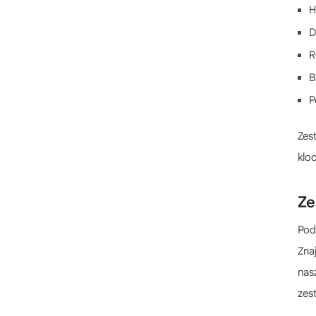
LEGO Koci domek Gabi
H
LEGO KPop Demon Hunters
D
LEGO Legends of Chima
R
LEGO LEGOLAND
B
LEGO Looney Tunes
P
LEGO Lord of the Rings
LEGO Mars Mission
Zes
LEGO Marvel Avengers
klo
LEGO Marvel
LEGO Mindstorms
Ze
LEGO Minecraft
Pod
LEGO Minecraft Movie
Zna
LEGO Minifigures
nas
LEGO Minions
zes
LEGO Mixels