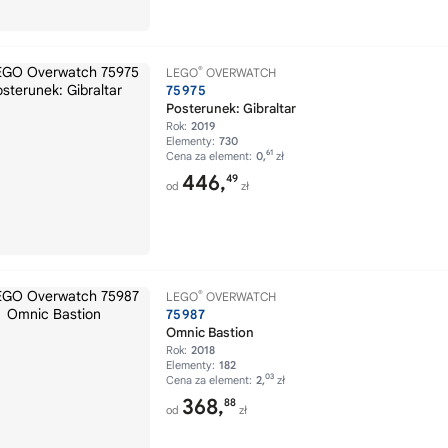
®
LEGO
OVERWATCH
75975
Posterunek: Gibraltar
Rok:
2019
Elementy:
730
61
Cena za element:
0,
zł
446,
49
od
zł
®
LEGO
OVERWATCH
75987
Omnic Bastion
Rok:
2018
Elementy:
182
03
Cena za element:
2,
zł
368,
88
od
zł