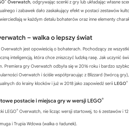
®
GO
Overwatch
, odgrywając scenki z gry lub układając własne sc
tualnego i zabawek dało zaskakujący efekt w postaci zestawów kulto
wierciedlają w każdym detalu bohaterów oraz inne elementy charak
erwatch – walka o lepszy świat
 Overwatch jest opowieścią o bohaterach. Pochodzący ze wszystk
uczną inteligencją, która chce zniszczyć ludzką rasę. Jak uczynić ś
m. Premiera gry Overwatch odbyła się w 2016 roku i bardzo szybko 
ularności Overwatch i ściśle współpracując z Blizzard (twórcą gry)
®
tualnych do krainy klocków i już w 2018 jako zapowiedź serii
LEGO
®
towe postacie i miejsca gry w wersji LEGO
®
cki LEGO
Overwatch, nie licząc wersji startowej, to 6 zestawów i 12
muga i Trupia Wdowa (walka o ładunek).