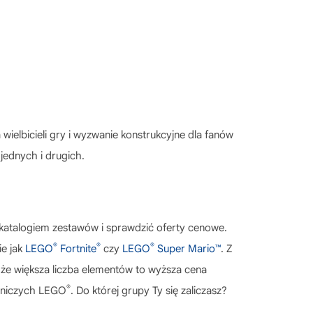
ielbicieli gry i wyzwanie konstrukcyjne dla fanów
jednych i drugich.
 katalogiem zestawów i sprawdzić oferty cenowe.
®
®
®
ie jak
LEGO
Fortnite
czy
LEGO
Super Mario™
. Z
, że większa liczba elementów to wyższa cena
®
wniczych LEGO
. Do której grupy Ty się zaliczasz?