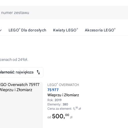
b numer zestawu
®
®
®
LEGO
Dla dorosłych
Kwiaty LEGO
Akcesoria LEGO
cenach od 249zł.
larność
: największa
®
LEGO
OVERWATCH
75977
Wieprzu i Złomiarz
Rok:
2019
Elementy:
380
32
Cena za element:
1,
zł
500,
00
od
zł