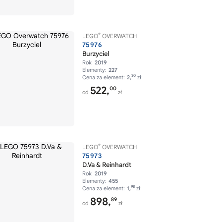
®
LEGO
OVERWATCH
75976
Burzyciel
Rok:
2019
Elementy:
227
30
Cena za element:
2,
zł
522,
00
od
zł
®
LEGO
OVERWATCH
75973
D.Va & Reinhardt
Rok:
2019
Elementy:
455
98
Cena za element:
1,
zł
898,
89
od
zł