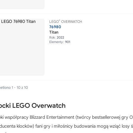
®
LEGO
OVERWATCH
76980
Titan
Rok:
2022
Elementy:
901
tlono 1 - 10 z 10
ocki LEGO Overwatch
ęki współpracy Blizzard Entertainment (twórcy bestsellerowej gry 
ducenta klocków) fani gry i miłośnicy budowania mogą wziąć losy ś