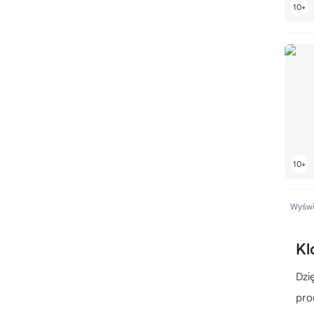
LEGO Editions
LEGO Education
LEGO Elves
LEGO EXO-FORCE
LEGO Factory
LEGO Fantastic Beasts
LEGO Fast and Furious
LEGO FORMA
LEGO Fortnite
LEGO Friends
Wyświe
LEGO FUSION
LEGO Galaxy Squad
Kl
LEGO Games
LEGO Ghostbusters
Dzi
LEGO Harry Potter
pro