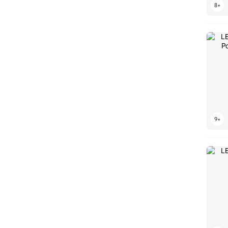
LEGO Creator Expert
LEGO CUUSOO
LEGO DC
LEGO DC Batman
LEGO DC Super Hero Girls
LEGO Dimensions
LEGO DINO
LEGO DINO 2010
LEGO DINO ATTACK
LEGO Discovery
LEGO Disney
LEGO DOTS
LEGO DREAMZzz
LEGO Dungeons & Dragons
LEGO Duplo