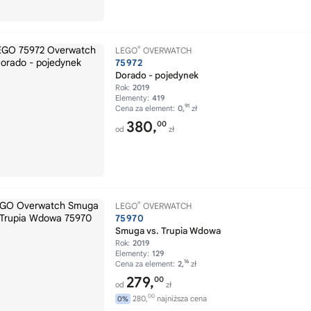
®
LEGO
OVERWATCH
75972
Dorado - pojedynek
Rok:
2019
Elementy:
419
91
Cena za element:
0,
zł
380,
00
od
zł
®
LEGO
OVERWATCH
75970
Smuga vs. Trupia Wdowa
Rok:
2019
Elementy:
129
16
Cena za element:
2,
zł
279,
00
od
zł
00
280,
najniższa cena
0%