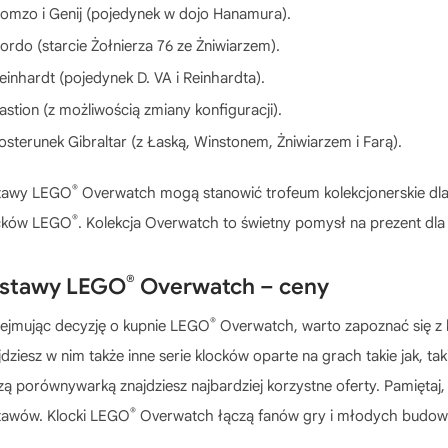
omzo i Genij (pojedynek w dojo Hanamura).
ordo (starcie Żołnierza 76 ze Żniwiarzem).
einhardt (pojedynek D. VA i Reinhardta).
astion (z możliwością zmiany konfiguracji).
osterunek Gibraltar (z Łaską, Winstonem, Żniwiarzem i Farą).
®
tawy LEGO
Overwatch mogą stanowić trofeum kolekcjonerskie dla w
®
cków LEGO
. Kolekcja Overwatch to świetny pomysł na prezent dla 
®
stawy LEGO
Overwatch – ceny
®
ejmując decyzję o kupnie
LEGO
Overwatch
, warto zapoznać się z
jdziesz w nim także inne serie klocków oparte na grach takie jak, tak
zą porównywarką znajdziesz najbardziej korzystne oferty. Pamiętaj
®
tawów. Klocki LEGO
Overwatch łączą fanów gry i młodych budo