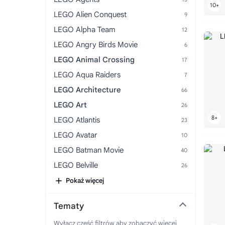
LEGO Alien Conquest
LEGO Alpha Team
LEGO Angry Birds Movie
LEGO Animal Crossing
LEGO Aqua Raiders
LEGO Architecture
LEGO Art
LEGO Atlantis
LEGO Avatar
LEGO Batman Movie
LEGO Belville
LEGO Ben 10 Alien Force
Pokaż więcej
LEGO Bionicle
Tematy
LEGO Bluey
Wyłącz część filtrów aby zobaczyć więcej