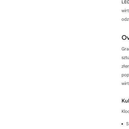
LEGO HERO Factory
LE
LEGO Hidden Side
wir
LEGO Hobbit
odz
LEGO Horizon Adventures
Ov
LEGO House
LEGO Iconic
Gra
LEGO Icons
szt
LEGO Ideas
złe
LEGO Indiana Jones
pop
LEGO Island Xtreme Stunts
wir
LEGO Jack Stone
LEGO Juniors
Kul
LEGO Jurassic World
Klo
LEGO Kingdoms
LEGO Knights Kingdom
S