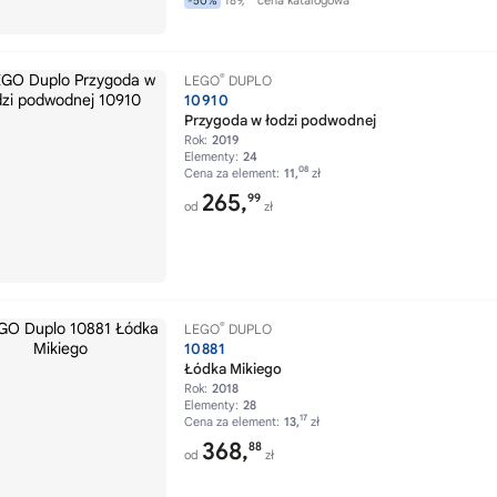
189,
cena katalogowa
-50%
®
LEGO
DUPLO
10910
Przygoda w łodzi podwodnej
Rok:
2019
Elementy:
24
08
Cena za element:
11,
zł
265,
99
od
zł
®
LEGO
DUPLO
10881
Łódka Mikiego
Rok:
2018
Elementy:
28
17
Cena za element:
13,
zł
368,
88
od
zł