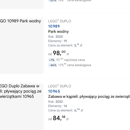
124,
cena katalogowa
-25%
®
LEGO
DUPLO
10989
Park wodny
Rok:
2023
Elementy:
19
16
Cena za element:
5,
zł
98,
00
od
zł
00
97,
najniższa cena
+1%
99
179,
cena katalogowa
-46%
®
LEGO
DUPLO
10965
Zabawa w kąpieli: pływający pociąg ze zwierzą
Rok:
2022
Elementy:
14
04
Cena za element:
6,
zł
84,
58
od
zł