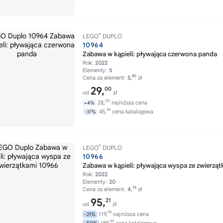
®
LEGO
DUPLO
10964
Zabawa w kąpieli: pływająca czerwona panda
Rok:
2022
Elementy:
5
80
Cena za element:
5,
zł
29,
00
od
zł
00
28,
najniższa cena
+4%
99
45,
cena katalogowa
-37%
®
LEGO
DUPLO
10966
Zabawa w kąpieli: pływająca wyspa ze zwierząt
Rok:
2022
Elementy:
20
76
Cena za element:
4,
zł
95,
21
od
zł
99
119,
najniższa cena
-21%
99