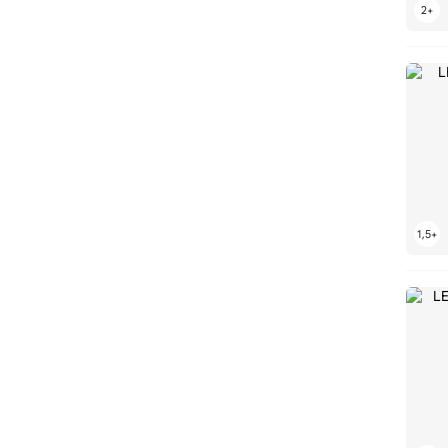
LEGO Dinozaury
LEGO Dioramy
LEGO Diuna
LEGO Dla dorosłych
LEGO Dodge
LEGO Domki na drzewie
LEGO Domy
LEGO Donkey Kong
LEGO Droidy
LEGO Dziadek do orzechów
LEGO Dżungla
LEGO Dźwigi
LEGO Farma
LEGO FC Barcelona
LEGO Ferrari