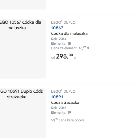
®
LEGO
DUPLO
10567
Łódka dla maluszka
Rok:
2014
Elementy:
18
39
Cena za element:
16,
zł
295,
00
od
zł
®
LEGO
DUPLO
10591
Łódź strażacka
Rok:
2015
Elementy:
19
99
59,
cena katalogowa