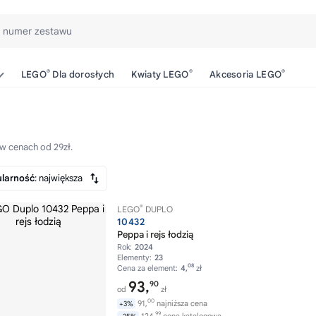
b numer zestawu
®
®
®
LEGO
Dla dorosłych
Kwiaty LEGO
Akcesoria LEGO
w cenach od 29zł.
larność
: największa
®
LEGO
DUPLO
10432
Peppa i rejs łodzią
Rok:
2024
Elementy:
23
08
Cena za element:
4,
zł
93,
90
od
zł
00
91,
najniższa cena
+3%
99