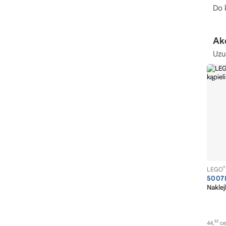
LEGO Iniemamocni
Do k
LEGO Instrumenty muzyczne
LEGO Jachty
Ak
LEGO Jeep
Uzu
LEGO John Deere
LEGO Joker
LEGO Kalendarze adwentowe
LEGO Kampery
LEGO Kanonierka
LEGO Kaskaderzy
LEGO Kaski
®
LEGO
LEGO Koenigsegg
5007
LEGO Konie
Naklej
LEGO Konsole do gier
LEGO Kopalnia
83
44,
ce