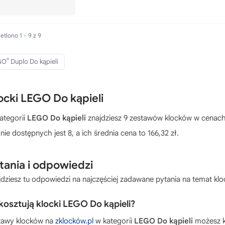
tlono 1 - 9 z 9
®
GO
Duplo Do kąpieli
ocki LEGO Do kąpieli
ategorii
LEGO Do kąpieli
znajdziesz 9 zestawów klocków w cenach 
nie dostępnych jest 8, a ich średnia cena to 166,32 zł.
tania i odpowiedzi
jdziesz tu odpowiedzi na najczęściej zadawane pytania na temat k
 kosztują klocki LEGO Do kąpieli?
tawy klocków na
zklocków.pl
w kategorii
LEGO Do kąpieli
możesz k