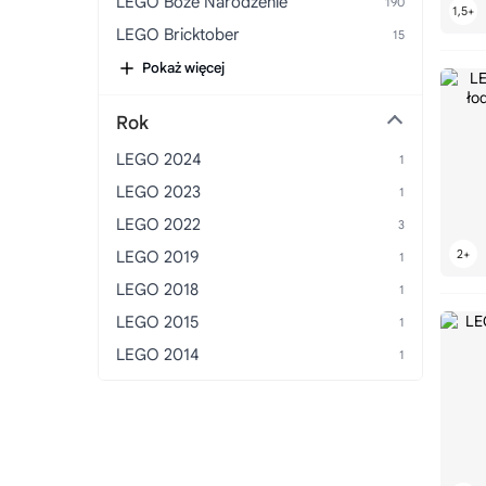
LEGO Boże Narodzenie
LEGO Bricktober
LEGO Budowa
Pokaż więcej
LEGO Budynki
Rok
LEGO Bugatti
LEGO 2024
LEGO Bugatti Chiron
LEGO 2023
LEGO Bukiety
LEGO 2022
LEGO Buty
LEGO 2019
LEGO Chevrolet
LEGO 2018
LEGO Chiński Nowy Rok
LEGO 2015
LEGO Choinki
LEGO 2014
LEGO Ciężarówki
LEGO Cristiano Ronaldo
LEGO Darth Vader
LEGO DeLorean