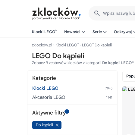
Wpisz nazwę lu
®
porównywarka cen klocków LEGO
®
Klocki LEGO
Nowości
Serie
Odkrywaj
®
®
zklocków.pl
Klocki LEGO
LEGO
Do kąpieli
LEGO Do kąpieli
Zobacz 9 zestawów klocków z kategorii
Do kąpieli LEGO®
Popu
Kategorie
Klocki LEGO
Akcesoria LEGO
Aktywne filtry
1
Do kąpieli