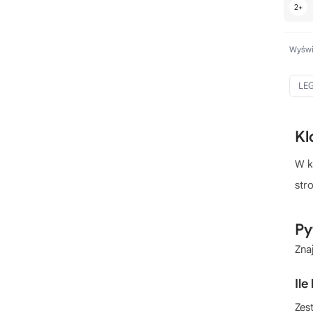
LEGO Figurki
LEGO Fontanna di Trevi
LEGO Ford
Wyświe
LEGO Formuła 1
LE
LEGO Gremliny
LEGO Grogu
LEGO Gry planszowe
Kl
LEGO Gwiazda Śmierci
W k
LEGO Gwiezdny niszczyciel
stro
LEGO GWP
LEGO Halloween
Py
LEGO Helikoptery
Zna
LEGO Hełmy
LEGO Hulkbuster
Ile
LEGO Hydroplany
Zes