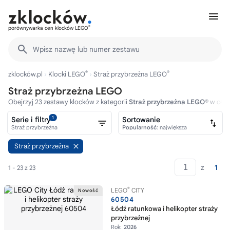
®
porównywarka cen klocków LEGO
Wpisz nazwę lub numer zestawu
®
®
zklocków.pl
Klocki LEGO
Straż przybrzeżna LEGO
Straż przybrzeżna LEGO
Obejrzyj 23 zestawy klocków z kategorii
Straż przybrzeżna LEGO®
w cena
1
Serie i filtry
Sortowanie
Straż przybrzeżna
Popularność
: największa
Straż przybrzeżna
z
1
1 - 23 z 23
®
LEGO
CITY
60504
Łódź ratunkowa i helikopter straży
przybrzeżnej
Rok:
2026