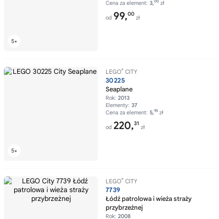
00
Cena za element:
3,
zł
99,
00
od
zł
®
LEGO
CITY
30225
Seaplane
Rok:
2013
Elementy:
37
95
Cena za element:
5,
zł
220,
31
od
zł
®
LEGO
CITY
7739
Łódź patrolowa i wieża straży
przybrzeżnej
Rok:
2008