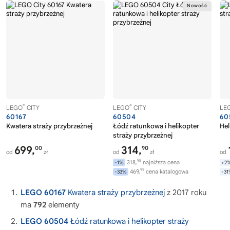
®
®
LEGO
CITY
LEGO
CITY
LE
60167
60504
60
Kwatera straży przybrzeżnej
Łódź ratunkowa i helikopter
Hel
straży przybrzeżnej
699,
314,
00
90
od
zł
od
zł
od
98
318,
najniższa cena
-1%
+2
99
469,
cena katalogowa
-33%
-3
LEGO 60167
Kwatera straży przybrzeżnej
z 2017 roku
ma
792
elementy
LEGO 60504
Łódź ratunkowa i helikopter straży