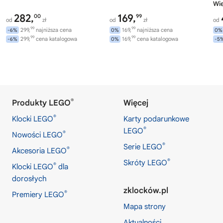
Wi
282,
169,
00
99
od
zł
od
zł
od
99
99
299,
najniższa cena
169,
najniższa cena
-6%
0%
0%
99
99
299,
cena katalogowa
169,
cena katalogowa
-6%
0%
-5
®
Produkty LEGO
Więcej
®
Klocki LEGO
Karty podarunkowe
®
LEGO
®
Nowości LEGO
®
Serie LEGO
®
Akcesoria LEGO
®
Skróty LEGO
®
Klocki LEGO
dla
dorosłych
zklocków.pl
®
Premiery LEGO
Mapa strony
Aktualności