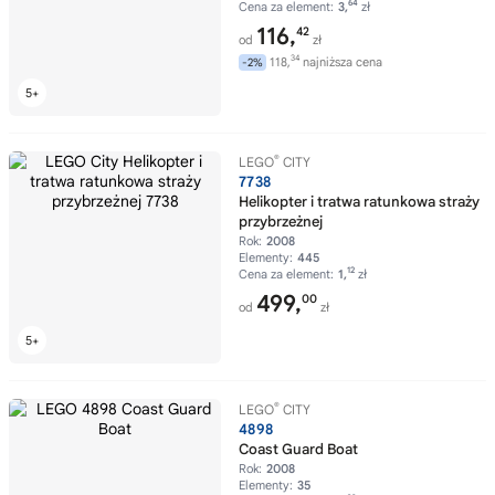
64
Cena za element:
3,
zł
116,
42
od
zł
34
118,
najniższa cena
-2%
®
LEGO
CITY
7738
Helikopter i tratwa ratunkowa straży
przybrzeżnej
Rok:
2008
Elementy:
445
12
Cena za element:
1,
zł
499,
00
od
zł
®
LEGO
CITY
4898
Coast Guard Boat
Rok:
2008
Elementy:
35