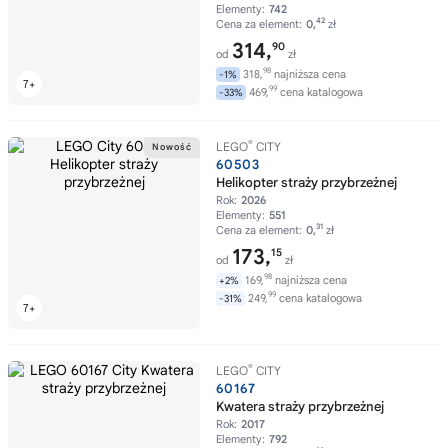
Elementy:
742
42
Cena za element:
0,
zł
314,
90
od
zł
98
318,
najniższa cena
-1%
99
469,
cena katalogowa
-33%
®
LEGO
CITY
60503
Helikopter straży przybrzeżnej
Rok:
2026
Elementy:
551
31
Cena za element:
0,
zł
173,
15
od
zł
98
169,
najniższa cena
+2%
99
249,
cena katalogowa
-31%
®
LEGO
CITY
60167
Kwatera straży przybrzeżnej
Rok:
2017
Elementy:
792