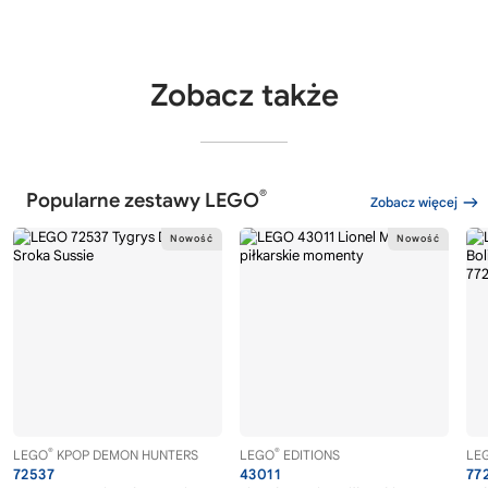
Zobacz także
®
Popularne zestawy LEGO
Zobacz więcej
®
®
LEGO
KPOP DEMON HUNTERS
LEGO
EDITIONS
LE
72537
43011
77