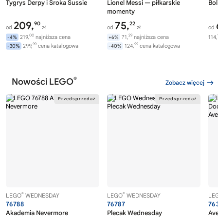
Tygrys Derpy i Sroka Sussie
Lionel Messi — piłkarskie
Bol
momenty
209,
75,
90
22
od
zł
od
zł
od
00
29
219,
najniższa cena
71,
najniższa cena
114,
-4%
+6%
99
99
299,
cena katalogowa
124,
cena katalogowa
-30%
-40%
®
Nowości LEGO
Zobacz więcej
®
®
LEGO
WEDNESDAY
LEGO
WEDNESDAY
LE
76788
76787
76
Akademia Nevermore
Plecak Wednesday
Av