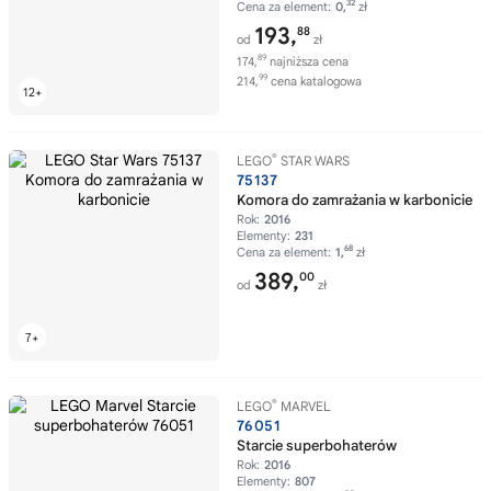
32
Cena za element:
0,
zł
193,
88
od
zł
89
174,
najniższa cena
99
214,
cena katalogowa
®
LEGO
STAR WARS
75137
Komora do zamrażania w karbonicie
Rok:
2016
Elementy:
231
68
Cena za element:
1,
zł
389,
00
od
zł
®
LEGO
MARVEL
76051
Starcie superbohaterów
Rok:
2016
Elementy:
807