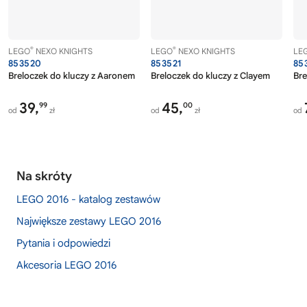
®
®
LEGO
NEXO KNIGHTS
LEGO
NEXO KNIGHTS
LE
853520
853521
85
Breloczek do kluczy z Aaronem
Breloczek do kluczy z Clayem
Bre
39,
45,
99
00
od
zł
od
zł
od
Na skróty
LEGO 2016 - katalog zestawów
Największe zestawy LEGO 2016
Pytania i odpowiedzi
Akcesoria LEGO 2016