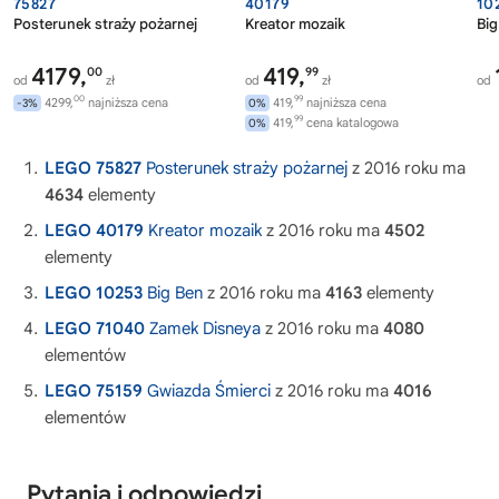
75827
40179
10
Posterunek straży pożarnej
Kreator mozaik
Big
4179,
419,
00
99
od
zł
od
zł
od
00
99
4299,
najniższa cena
419,
najniższa cena
-3%
0%
99
419,
cena katalogowa
0%
LEGO 75827
Posterunek straży pożarnej
z 2016 roku ma
4634
elementy
LEGO 40179
Kreator mozaik
z 2016 roku ma
4502
elementy
LEGO 10253
Big Ben
z 2016 roku ma
4163
elementy
LEGO 71040
Zamek Disneya
z 2016 roku ma
4080
elementów
LEGO 75159
Gwiazda Śmierci
z 2016 roku ma
4016
elementów
Pytania i odpowiedzi