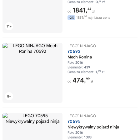
93
Cena za element:
0,
zł
1841,
44
od
zł
02
1879,
najniższa cena
-2%
®
LEGO
NINJAGO
70592
Mech Ronina
Rok:
2016
Elementy:
439
08
Cena za element:
1,
zł
474,
99
od
zł
®
LEGO
NINJAGO
70595
Niewykrywalny pojazd ninja
Rok:
2016
Elementy:
1093