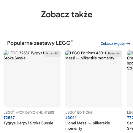
Zobacz także
®
Popularne zestawy LEGO
Zobacz więcej
®
®
LEGO
KPOP DEMON HUNTERS
LEGO
EDITIONS
LE
72537
43011
77
Tygrys Derpy i Sroka Sussie
Lionel Messi — piłkarskie
Sa
momenty
SF9