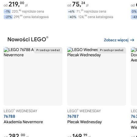
219,
75,
00
24
od
zł
od
zł
od
46
29
220,
najniższa cena
71,
najniższa cena
-1%
+6%
0%
99
99
299,
cena katalogowa
124,
cena katalogowa
-27%
-40%
-4
®
Nowości LEGO
Zobacz więcej
®
®
LEGO
WEDNESDAY
LEGO
WEDNESDAY
LE
76788
76787
76
Akademia Nevermore
Plecak Wednesday
Av
Wi
282,
169,
00
99