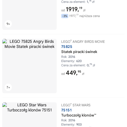
76
Cena za element:
1,
zł
1919,
19
od
zł
77
1977,
najniższa cena
-3%
®
LEGO
ANGRY BIRDS MOVIE
75825
Statek piracki świnek
Rok:
2016
Elementy:
620
73
Cena za element:
0,
zł
449,
95
od
zł
®
LEGO
STAR WARS
75151
Turboczołg klonów™
Rok:
2016
Elementy:
903