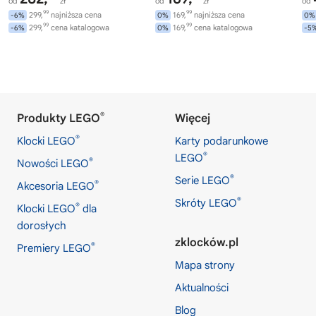
od
zł
od
zł
od
99
99
299,
najniższa cena
169,
najniższa cena
-6%
0%
0%
99
99
299,
cena katalogowa
169,
cena katalogowa
-6%
0%
-5
®
Produkty LEGO
Więcej
®
Klocki LEGO
Karty podarunkowe
®
LEGO
®
Nowości LEGO
®
Serie LEGO
®
Akcesoria LEGO
®
Skróty LEGO
®
Klocki LEGO
dla
dorosłych
zklocków.pl
®
Premiery LEGO
Mapa strony
Aktualności
Blog