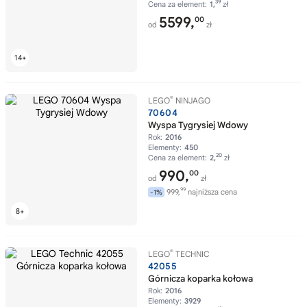
39
Cena za element:
1,
zł
5599,
00
od
zł
®
LEGO
NINJAGO
70604
Wyspa Tygrysiej Wdowy
Rok:
2016
Elementy:
450
20
Cena za element:
2,
zł
990,
00
od
zł
99
999,
najniższa cena
-1%
®
LEGO
TECHNIC
42055
Górnicza koparka kołowa
Rok:
2016
Elementy:
3929