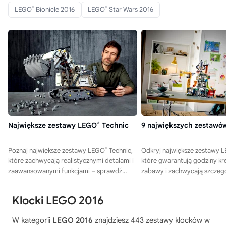
®
®
LEGO
Bionicle 2016
LEGO
Star Wars 2016
Największe zestawy LEGO
®
Technic
9 największych zestaw
®
Poznaj największe zestawy LEGO
Technic,
Odkryj największe zestawy 
które zachwycają realistycznymi detalami i
które gwarantują godziny kr
zaawansowanymi funkcjami – sprawdź
zabawy i zachwycają szczeg
nasze propozycje i znajdź swój idealny
kliknij i sprawdź nasze propo
model!
Klocki LEGO 2016
W kategorii
LEGO 2016
znajdziesz 443 zestawy klocków w