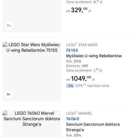
51
Cena za element:
4,
zł
329,
00
od
zł
®
LEGO
STAR WARS
75155
Myśliwiec U-wing Rebeliantów
Rok:
2016
Elementy:
659
59
Cena za element:
1,
zł
1049,
00
od
zł
00
1099,
najniższa cena
-5%
®
LEGO
MARVEL
76060
Sanctum Sanctorum doktora
Strange'a
Rok:
2016