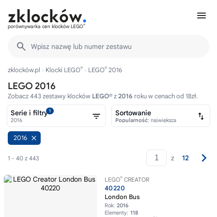
®
porównywarka cen klocków LEGO
Wpisz nazwę lub numer zestawu
®
®
zklocków.pl
Klocki LEGO
LEGO
2016
LEGO 2016
Zobacz 443 zestawy klocków
LEGO®
z
2016
roku w cenach od 18zł.
1
Serie i filtry
Sortowanie
2016
Popularność
: największa
2016
z
12
1 - 40 z 443
®
LEGO
CREATOR
40220
London Bus
Rok:
2016
Elementy:
118