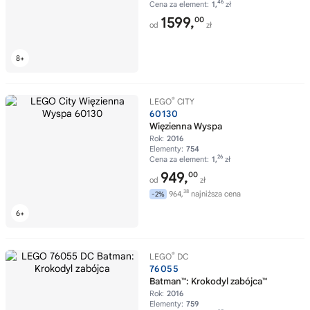
46
Cena za element:
1,
zł
1599,
00
od
zł
®
LEGO
CITY
60130
Więzienna Wyspa
Rok:
2016
Elementy:
754
26
Cena za element:
1,
zł
949,
00
od
zł
38
964,
najniższa cena
-2%
®
LEGO
DC
76055
Batman™: Krokodyl zabójca™
Rok:
2016
Elementy:
759