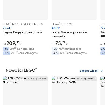
®
®
LEGO
KPOP DEMON HUNTERS
LEGO
EDITIONS
LE
72537
43011
77
Tygrys Derpy i Sroka Sussie
Lionel Messi — piłkarskie
Sa
momenty
SF9
209,
75,
90
24
od
zł
od
zł
od
00
29
219,
najniższa cena
71,
najniższa cena
-4%
+6%
0%
99
99
299,
cena katalogowa
124,
cena katalogowa
-30%
-40%
-4
®
Nowości LEGO
Zobacz więcej