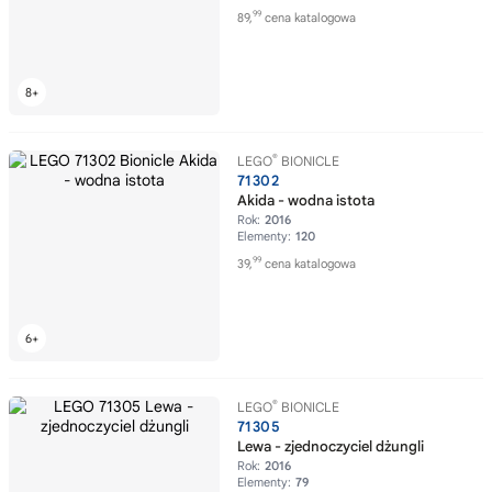
99
89,
cena katalogowa
®
LEGO
BIONICLE
71302
Akida - wodna istota
Rok:
2016
Elementy:
120
99
39,
cena katalogowa
®
LEGO
BIONICLE
71305
Lewa - zjednoczyciel dżungli
Rok:
2016
Elementy:
79