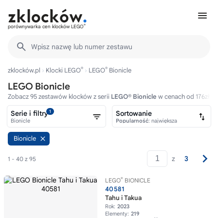
®
porównywarka cen klocków LEGO
Wpisz nazwę lub numer zestawu
®
®
zklocków.pl
Klocki LEGO
LEGO
Bionicle
LEGO Bionicle
Zobacz 95 zestawów klocków z serii
LEGO® Bionicle
w cenach od 176zł.
1
Serie i filtry
Sortowanie
Bionicle
Popularność
: największa
Bionicle
z
3
1 - 40 z 95
®
LEGO
BIONICLE
40581
Tahu i Takua
Rok:
2023
Elementy:
219