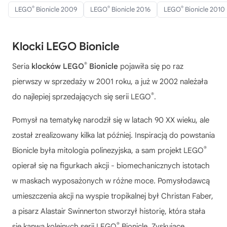
®
®
®
LEGO
Bionicle 2009
LEGO
Bionicle 2016
LEGO
Bionicle 2010
Klocki LEGO Bionicle
®
Seria
klocków LEGO
Bionicle
pojawiła się po raz
pierwszy w sprzedaży w 2001 roku, a już w 2002 należała
®
do najlepiej sprzedających się serii LEGO
.
Pomysł na tematykę narodził się w latach 90 XX wieku, ale
został zrealizowany kilka lat później. Inspiracją do powstania
®
Bionicle była mitologia polinezyjska, a sam projekt LEGO
opierał się na figurkach akcji - biomechanicznych istotach
w maskach wyposażonych w różne moce. Pomysłodawcą
umieszczenia akcji na wyspie tropikalnej był Christan Faber,
a pisarz Alastair Swinnerton stworzył historię, która stała
®
się kanwą kolejnych
serii LEGO
Bionicle
. Zyskujące