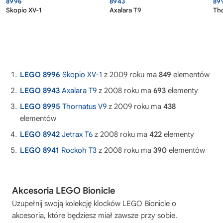
8996
8943
89
Skopio XV-1
Axalara T9
Th
LEGO 8996
Skopio XV-1
z 2009 roku ma
849
elementów
LEGO 8943
Axalara T9
z 2008 roku ma
693
elementy
LEGO 8995
Thornatus V9
z 2009 roku ma
438
elementów
LEGO 8942
Jetrax T6
z 2008 roku ma
422
elementy
LEGO 8941
Rockoh T3
z 2008 roku ma
390
elementów
Akcesoria LEGO Bionicle
Uzupełnij swoją kolekcję
klocków LEGO Bionicle
o
akcesoria, które będziesz miał zawsze przy sobie.