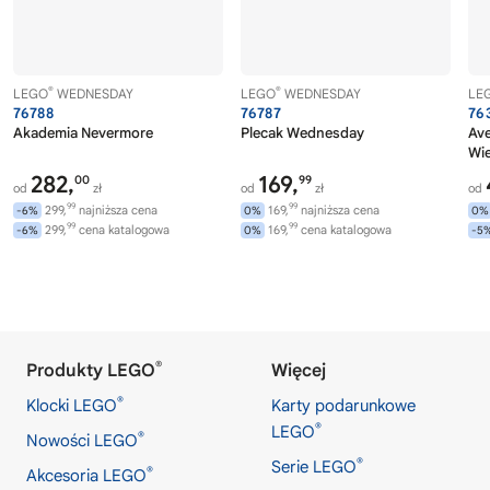
®
®
LEGO
WEDNESDAY
LEGO
WEDNESDAY
LE
76788
76787
76
Akademia Nevermore
Plecak Wednesday
Av
Wi
282,
169,
00
99
od
zł
od
zł
od
99
99
299,
najniższa cena
169,
najniższa cena
-6%
0%
0%
99
99
299,
cena katalogowa
169,
cena katalogowa
-6%
0%
-5
®
Produkty LEGO
Więcej
®
Klocki LEGO
Karty podarunkowe
®
LEGO
®
Nowości LEGO
®
Serie LEGO
®
Akcesoria LEGO