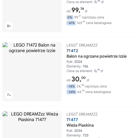
30
Cena za element:
0,
zł
99,
74
od
zł
97
99,
najniższa cena
0%
99
169,
cena katalogowa
-41%
®
LEGO
DREAMZZZ
71472
Balon na ogrzane powietrze Izzie
Rok:
2024
Elementy:
156
19
Cena za element:
0,
zł
30,
00
od
zł
98
34,
najniższa cena
-14%
99
64,
cena katalogowa
-54%
®
LEGO
DREAMZZZ
71477
Wieża Piaskina
Rok:
2024
Elementy:
723