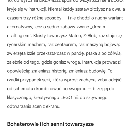
To, co wyróżnia DREAMZzz spośród wszystkich serii LEGO,
kryje się w instrukcji. Niemal każdy zestaw złożysz na dwa, a
czasem trzy różne sposoby — i nie chodzi o nudny wariant
alternatywny, lecz o sedno zabawy zwane „dream
craftingiem". Kleisty towarzysz Mateo, Z-Blob, raz staje się
rycerskim mechem, raz centaurem, raz maszyną bojową;
zwierzęta Izzie przekształcasz w pandę, ptaka albo żółwia,
zależnie od tego, gdzie gonisz wroga. Instrukcja prowadzi
opowieścią: zmieniasz historię, zmieniasz budowlę. To
rzadki przypadek serii, która wprost zachęca, żeby odejść
od schematu i kombinować po swojemu — bliżej jej do
klasycznego, kreatywnego LEGO niż do sztywnego
odtwarzania scen z ekranu.
Bohaterowie i ich senni towarzysze