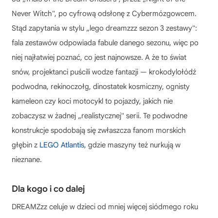
Never Witch", po cyfrową odsłonę z Cybermózgowcem.
Stąd zapytania w stylu „lego dreamzzz sezon 3 zestawy":
fala zestawów odpowiada fabule danego sezonu, więc po
niej najłatwiej poznać, co jest najnowsze. A że to świat
snów, projektanci puścili wodze fantazji — krokodylołódź
podwodna, rekinoczołg, dinostatek kosmiczny, ognisty
kameleon czy koci motocykl to pojazdy, jakich nie
zobaczysz w żadnej „realistycznej" serii. Te podwodne
konstrukcje spodobają się zwłaszcza fanom morskich
głębin z
LEGO Atlantis
, gdzie maszyny też nurkują w
nieznane.
Dla kogo i co dalej
DREAMZzz celuje w dzieci od mniej więcej siódmego roku