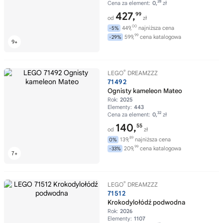
28
Cena za element:
0,
zł
427,
99
od
zł
00
449,
najniższa cena
-5%
99
599,
cena katalogowa
-29%
®
LEGO
DREAMZZZ
71492
Ognisty kameleon Mateo
Rok:
2025
Elementy:
443
32
Cena za element:
0,
zł
140,
55
od
zł
89
139,
najniższa cena
0%
99
209,
cena katalogowa
-33%
®
LEGO
DREAMZZZ
71512
Krokodylołódź podwodna
Rok:
2026
Elementy:
1107