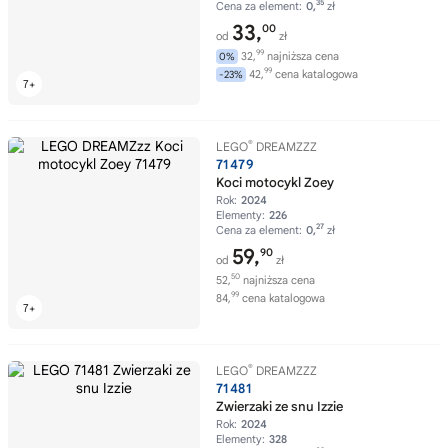
35
Cena za element:
0,
zł
33,
00
od
zł
99
32,
najniższa cena
0%
99
42,
cena katalogowa
-23%
®
LEGO
DREAMZZZ
71479
Koci motocykl Zoey
Rok:
2024
Elementy:
226
27
Cena za element:
0,
zł
59,
90
od
zł
50
52,
najniższa cena
99
84,
cena katalogowa
®
LEGO
DREAMZZZ
71481
Zwierzaki ze snu Izzie
Rok:
2024
Elementy:
328