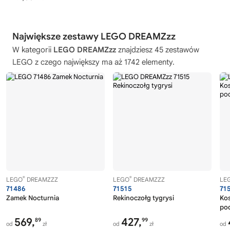
Największe zestawy LEGO DREAMZzz
W kategorii
LEGO DREAMZzz
znajdziesz 45 zestawów
LEGO z czego największy ma aż 1742 elementy.
®
®
LEGO
DREAMZZZ
LEGO
DREAMZZZ
LE
71486
71515
71
Zamek Nocturnia
Rekinoczołg tygrysi
Ko
po
569,
427,
89
99
od
zł
od
zł
od