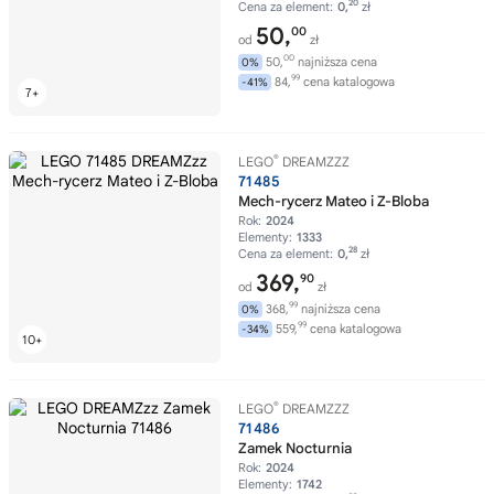
20
Cena za element:
0,
zł
50,
00
od
zł
00
50,
najniższa cena
0%
99
84,
cena katalogowa
-41%
®
LEGO
DREAMZZZ
71485
Mech-rycerz Mateo i Z-Bloba
Rok:
2024
Elementy:
1333
28
Cena za element:
0,
zł
369,
90
od
zł
99
368,
najniższa cena
0%
99
559,
cena katalogowa
-34%
®
LEGO
DREAMZZZ
71486
Zamek Nocturnia
Rok:
2024
Elementy:
1742