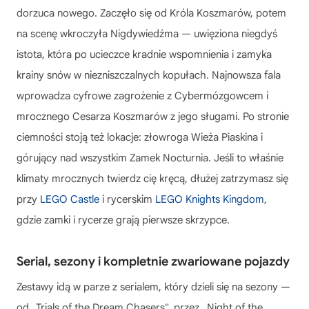
dorzuca nowego. Zaczęło się od Króla Koszmarów, potem
na scenę wkroczyła Nigdywiedźma — uwięziona niegdyś
istota, która po ucieczce kradnie wspomnienia i zamyka
krainy snów w niezniszczalnych kopułach. Najnowsza fala
wprowadza cyfrowe zagrożenie z Cybermózgowcem i
mrocznego Cesarza Koszmarów z jego sługami. Po stronie
ciemności stoją też lokacje: złowroga Wieża Piaskina i
górujący nad wszystkim Zamek Nocturnia. Jeśli to właśnie
klimaty mrocznych twierdz cię kręcą, dłużej zatrzymasz się
przy
LEGO Castle
i rycerskim
LEGO Knights Kingdom
,
gdzie zamki i rycerze grają pierwsze skrzypce.
Serial, sezony i kompletnie zwariowane pojazdy
Zestawy idą w parze z serialem, który dzieli się na sezony —
od „Trials of the Dream Chasers", przez „Night of the