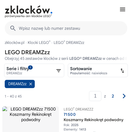
®
porównywarka cen klocków LEGO
Wpisz nazwę lub numer zestawu
®
®
zklocków.pl
Klocki LEGO
LEGO
DREAMZzz
LEGO DREAMZzz
Obejrzyj 45 zestawów klocków z serii
LEGO® DREAMZzz
w cenach od 8zł.
1
Serie i filtry
Sortowanie
DREAMZzz
Popularność
: największa
DREAMZzz
z
2
1 - 40 z 45
®
LEGO
DREAMZZZ
71500
Koszmarny Rekinokręt podwodny
Rok:
2025
Elementy:
1413