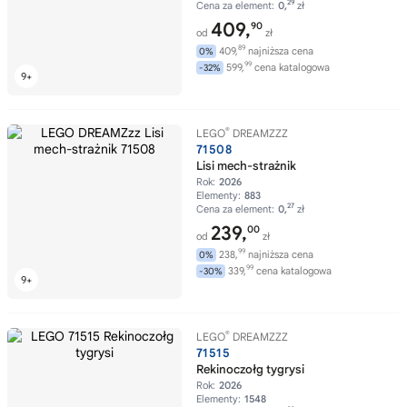
29
Cena za element:
0,
zł
409,
90
od
zł
89
409,
najniższa cena
0%
99
599,
cena katalogowa
-32%
®
LEGO
DREAMZZZ
71508
Lisi mech-strażnik
Rok:
2026
Elementy:
883
27
Cena za element:
0,
zł
239,
00
od
zł
99
238,
najniższa cena
0%
99
339,
cena katalogowa
-30%
®
LEGO
DREAMZZZ
71515
Rekinoczołg tygrysi
Rok:
2026
Elementy:
1548