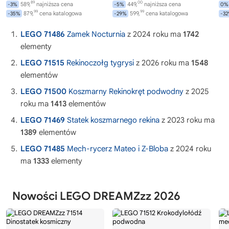
89
00
589,
najniższa cena
449,
najniższa cena
-3%
-5%
0%
99
99
879,
cena katalogowa
599,
cena katalogowa
-35%
-29%
-3
LEGO 71486
Zamek Nocturnia
z 2024 roku ma
1742
elementy
LEGO 71515
Rekinoczołg tygrysi
z 2026 roku ma
1548
elementów
LEGO 71500
Koszmarny Rekinokręt podwodny
z 2025
roku ma
1413
elementów
LEGO 71469
Statek koszmarnego rekina
z 2023 roku ma
1389
elementów
LEGO 71485
Mech-rycerz Mateo i Z-Bloba
z 2024 roku
ma
1333
elementy
Nowości LEGO DREAMZzz 2026