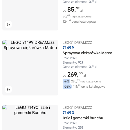
23
Cena za element:
0,
zł
85,
99
od
zł
63
80,
najniższa cena
99
124,
cena katalogowa
®
LEGO
DREAMZZZ
71499
Sprayowa ciężarówka Mateo
Rok:
2025
Elementy:
929
29
Cena za element:
0,
zł
269,
00
od
zł
39
285,
najniższa cena
-6%
99
419,
cena katalogowa
-36%
®
LEGO
DREAMZZZ
71490
Izzie i gamerski Bunchu
Rok:
2025
Elementy:
252