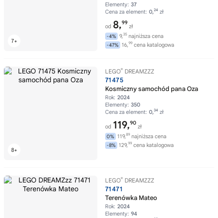
Elementy:
37
24
Cena za element:
0,
zł
8,
99
od
zł
35
9,
najniższa cena
-4%
99
16,
cena katalogowa
-47%
®
LEGO
DREAMZZZ
71475
Kosmiczny samochód pana Oza
Rok:
2024
Elementy:
350
34
Cena za element:
0,
zł
119,
90
od
zł
89
119,
najniższa cena
0%
99
129,
cena katalogowa
-8%
®
LEGO
DREAMZZZ
71471
Terenówka Mateo
Rok:
2024
Elementy:
94