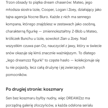
Trzon obsady to piątka dream chaserów: Mateo, jego
młodsza siostra Izzie, Cooper, Logan i Zoey, działający jako
tajna agencja Nocne Biuro. Każde z nich ma sennego
kompana, którego znajdziesz w zestawach jako osobną,
charakterną figurkę — zmiennokształtny Z-Blob u Mateo,
króliczek Bunchu u Izzie, sowokot Zian u Zoey. Nad
wszystkim czuwa pan Oz, nauczyciel z jawy, który w świecie
snów okazuje się kimś znacznie ważniejszym. To dlatego
„lego dreamzzz figurki" to częste hasło — kolekcjonuje się
tu nie pojazdy, lecz całą drużynę i jej zwierzęcych
pomocników.
Po drugiej stronie: koszmary
Sen bez koszmaru byłby nudny, więc DREAMZzz ma
porządną galerię złoczyńców, a każda odsłona serialu