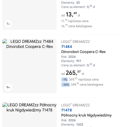
Elementy:
53
25
Cena za element:
0,
zł
13,
49
od
zł
95
11,
najniższa cena
99
16,
cena katalogowa
®
LEGO
DREAMZZZ
71484
Dinorobot Coopera C-Rex
Rok:
2024
Elementy:
917
29
Cena za element:
0,
zł
265,
57
od
zł
00
269,
najniższa cena
-1%
99
349,
cena katalogowa
-24%
®
LEGO
DREAMZZZ
71478
Północny kruk Nigdywiedźmy
Rok:
2024
Elementy:
1203