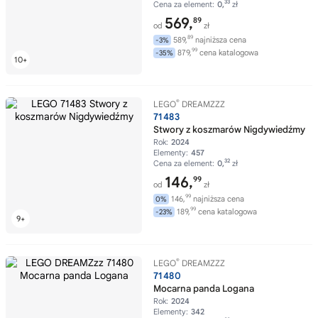
33
Cena za element:
0,
zł
569,
89
od
zł
89
589,
najniższa cena
-3%
99
879,
cena katalogowa
-35%
®
LEGO
DREAMZZZ
71483
Stwory z koszmarów Nigdywiedźmy
Rok:
2024
Elementy:
457
32
Cena za element:
0,
zł
146,
99
od
zł
99
146,
najniższa cena
0%
99
189,
cena katalogowa
-23%
®
LEGO
DREAMZZZ
71480
Mocarna panda Logana
Rok:
2024
Elementy:
342