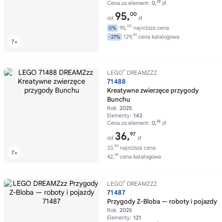
28
Cena za element:
0,
zł
95,
00
od
zł
00
95,
najniższa cena
0%
99
129,
cena katalogowa
-27%
®
LEGO
DREAMZZZ
71488
Kreatywne zwierzęce przygody
Bunchu
Rok:
2025
Elementy:
143
26
Cena za element:
0,
zł
36,
97
od
zł
89
33,
najniższa cena
99
42,
cena katalogowa
®
LEGO
DREAMZZZ
71487
Przygody Z-Bloba — roboty i pojazdy
Rok:
2025
Elementy:
121