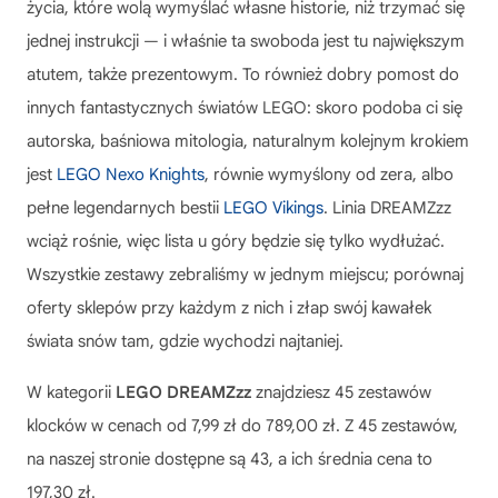
życia, które wolą wymyślać własne historie, niż trzymać się
jednej instrukcji — i właśnie ta swoboda jest tu największym
atutem, także prezentowym. To również dobry pomost do
innych fantastycznych światów LEGO: skoro podoba ci się
autorska, baśniowa mitologia, naturalnym kolejnym krokiem
jest
LEGO Nexo Knights
, równie wymyślony od zera, albo
pełne legendarnych bestii
LEGO Vikings
. Linia DREAMZzz
wciąż rośnie, więc lista u góry będzie się tylko wydłużać.
Wszystkie zestawy zebraliśmy w jednym miejscu; porównaj
oferty sklepów przy każdym z nich i złap swój kawałek
świata snów tam, gdzie wychodzi najtaniej.
W kategorii
LEGO DREAMZzz
znajdziesz 45 zestawów
klocków w cenach od 7,99 zł do 789,00 zł. Z 45 zestawów,
na naszej stronie dostępne są 43, a ich średnia cena to
197,30 zł.