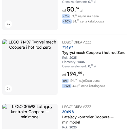
19
Cena za element:
0,
zł
50,
57
od
zł
24
53,
najniższa cena
-5%
99
84,
cena katalogowa
-40%
®
LEGO
DREAMZZZ
71497
Tygrysi mech Coopera i hot rod Zero
Rok:
2025
Elementy:
1006
19
Cena za element:
0,
zł
194,
00
od
zł
00
194,
najniższa cena
0%
99
439,
cena katalogowa
-56%
®
LEGO
DREAMZZZ
30698
Latający kontroler Coopera —
minimodel
Rok:
2025