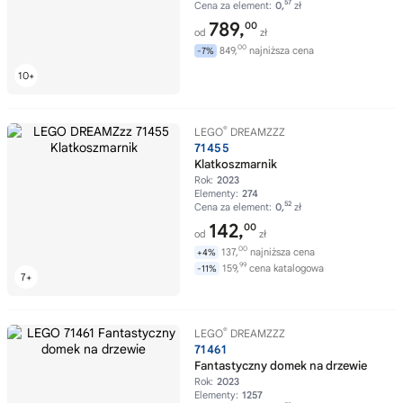
57
Cena za element:
0,
zł
789,
00
od
zł
00
849,
najniższa cena
-7%
®
LEGO
DREAMZZZ
71455
Klatkoszmarnik
Rok:
2023
Elementy:
274
52
Cena za element:
0,
zł
142,
00
od
zł
00
137,
najniższa cena
+4%
99
159,
cena katalogowa
-11%
®
LEGO
DREAMZZZ
71461
Fantastyczny domek na drzewie
Rok:
2023
Elementy:
1257