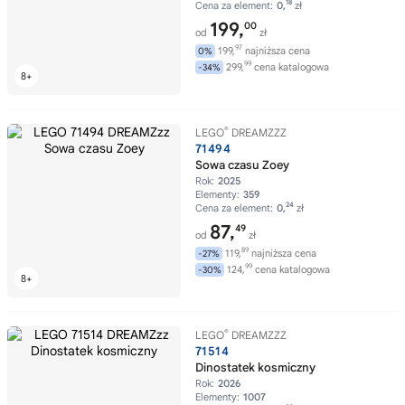
18
Cena za element:
0,
zł
199,
00
od
zł
97
199,
najniższa cena
0%
99
299,
cena katalogowa
-34%
®
LEGO
DREAMZZZ
71494
Sowa czasu Zoey
Rok:
2025
Elementy:
359
24
Cena za element:
0,
zł
87,
49
od
zł
89
119,
najniższa cena
-27%
99
124,
cena katalogowa
-30%
®
LEGO
DREAMZZZ
71514
Dinostatek kosmiczny
Rok:
2026
Elementy:
1007