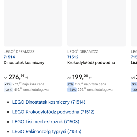
®
®
LEGO
DREAMZZZ
LEGO
DREAMZZZ
LE
71514
71512
71
Dinostatek kosmiczny
Krokodylołódź podwodna
Lis
276,
199,
97
00
od
zł
od
zł
od
59
97
272,
najniższa cena
199,
najniższa cena
+2%
0%
0%
99
99
419,
cena katalogowa
299,
cena katalogowa
-34%
-34%
-3
LEGO Dinostatek kosmiczny (71514)
LEGO Krokodylołódź podwodna (71512)
LEGO Lisi mech-strażnik (71508)
LEGO Rekinoczołg tygrysi (71515)