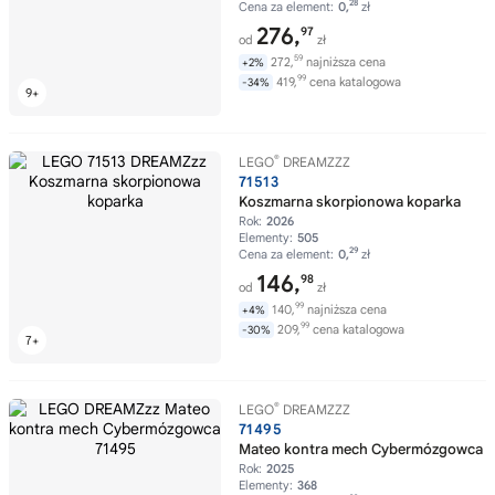
28
Cena za element:
0,
zł
276,
97
od
zł
59
272,
najniższa cena
+2%
99
419,
cena katalogowa
-34%
®
LEGO
DREAMZZZ
71513
Koszmarna skorpionowa koparka
Rok:
2026
Elementy:
505
29
Cena za element:
0,
zł
146,
98
od
zł
99
140,
najniższa cena
+4%
99
209,
cena katalogowa
-30%
®
LEGO
DREAMZZZ
71495
Mateo kontra mech Cybermózgowca
Rok:
2025
Elementy:
368