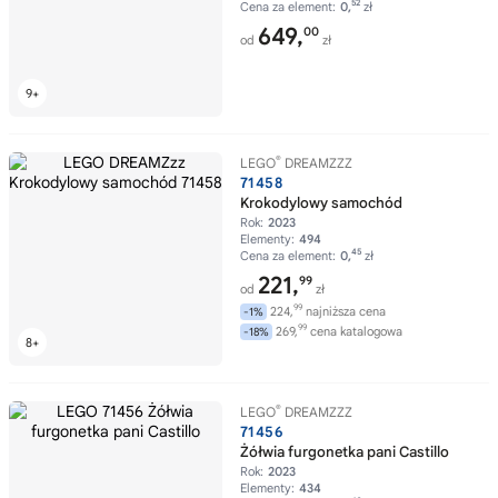
52
Cena za element:
0,
zł
649,
00
od
zł
®
LEGO
DREAMZZZ
71458
Krokodylowy samochód
Rok:
2023
Elementy:
494
45
Cena za element:
0,
zł
221,
99
od
zł
99
224,
najniższa cena
-1%
99
269,
cena katalogowa
-18%
®
LEGO
DREAMZZZ
71456
Żółwia furgonetka pani Castillo
Rok:
2023
Elementy:
434