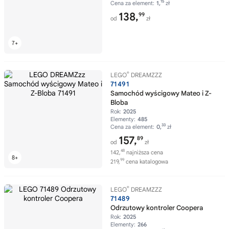
15
Cena za element:
1,
zł
138,
99
od
zł
®
LEGO
DREAMZZZ
71491
Samochód wyścigowy Mateo i Z-
Bloba
Rok:
2025
Elementy:
485
33
Cena za element:
0,
zł
157,
89
od
zł
48
142,
najniższa cena
99
219,
cena katalogowa
®
LEGO
DREAMZZZ
71489
Odrzutowy kontroler Coopera
Rok:
2025
Elementy:
266