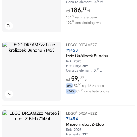
43
Cena za element:
0,
zł
186,
55
od
zł
79
167,
najniższa cena
99
199,
cena katalogowa
®
LEGO
DREAMZZZ
71453
Izzie i króliczek Bunchu
Rok:
2023
Elementy:
259
23
Cena za element:
0,
zł
59,
00
od
zł
00
59,
najniższa cena
0%
99
89,
cena katalogowa
-34%
®
LEGO
DREAMZZZ
71454
Mateo i robot Z-Blob
Rok:
2023
Elementy:
237