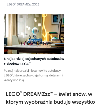
®
LEGO
DREAMZzz 2026
6 najbardziej odjechanych autobusów
z klocków LEGO
®
Poznaj najbardziej niesamowite autobusy
®
LEGO
, które zachwycają formą, detalami i
kreatywnością.
®
LEGO
DREAMZzz™ – świat snów, w
którym wyobraźnia buduje wszystko