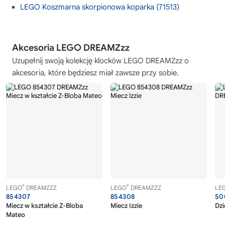
LEGO Koszmarna skorpionowa koparka (71513)
Akcesoria LEGO DREAMZzz
Uzupełnij swoją kolekcję
klocków LEGO DREAMZzz
o
akcesoria, które będziesz miał zawsze przy sobie.
®
®
LEGO
DREAMZZZ
LEGO
DREAMZZZ
LE
854307
854308
50
Miecz w kształcie Z-Bloba
Miecz Izzie
Dz
Mateo