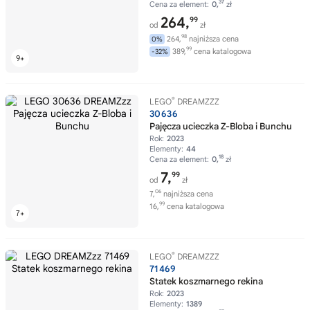
37
Cena za element:
0,
zł
264,
99
od
zł
98
264,
najniższa cena
0%
99
389,
cena katalogowa
-32%
®
LEGO
DREAMZZZ
30636
Pajęcza ucieczka Z-Bloba i Bunchu
Rok:
2023
Elementy:
44
18
Cena za element:
0,
zł
7,
99
od
zł
06
7,
najniższa cena
99
16,
cena katalogowa
®
LEGO
DREAMZZZ
71469
Statek koszmarnego rekina
Rok:
2023
Elementy:
1389