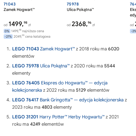
71043
75978
76
Zamek Hogwart™
Ulica Pokątna™
Ek
edy
1499,
2368,
98
96
od
zł
od
zł
od
98
1499,
najniższa cena
0%
-2
99
2049,
cena katalogowa
-27%
LEGO 71043
Zamek Hogwart™
z 2018 roku ma
6020
elementów
LEGO 75978
Ulica Pokątna™
z 2020 roku ma
5544
elementy
LEGO 76405
Ekspres do Hogwartu™ — edycja
kolekcjonerska
z 2022 roku ma
5129
elementów
LEGO 76417
Bank Gringotta™ — edycja kolekcjonerska
z
2023 roku ma
4803
elementy
LEGO 31201
Harry Potter™ Herby Hogwartu™
z 2021
roku ma
4249
elementów