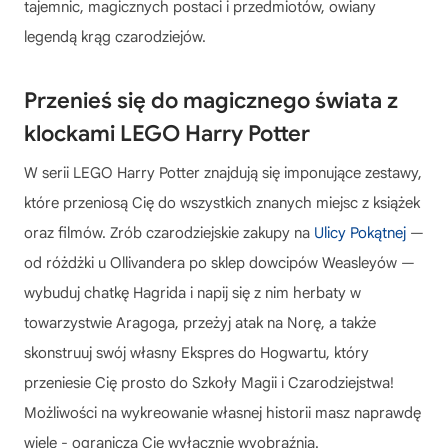
tajemnic, magicznych postaci i przedmiotów, owiany
legendą krąg czarodziejów.
Przenieś się do magicznego świata z
klockami LEGO Harry Potter
W serii LEGO Harry Potter
znajdują się imponujące zestawy,
które przeniosą Cię do wszystkich znanych miejsc z książek
oraz filmów. Zrób czarodziejskie zakupy na
Ulicy Pokątnej
—
od różdżki u Ollivandera po sklep dowcipów Weasleyów —
wybuduj chatkę Hagrida i napij się z nim herbaty w
towarzystwie Aragoga, przeżyj atak na Norę, a także
skonstruuj swój własny Ekspres do Hogwartu, który
przeniesie Cię prosto do Szkoły Magii i Czarodziejstwa!
Możliwości na wykreowanie własnej historii masz naprawdę
wiele - ogranicza Cię wyłącznie wyobraźnia.