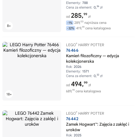
Elementy:
788
36
Cena za element:
0,
zł
285,
99
od
zł
00
289,
najniższa cena
-1%
99
419,
cena katalogowa
-32%
®
LEGO
HARRY POTTER
76466
Kamień filozoficzny — edycja
kolekcjonerska
Rok:
2026
Elementy:
1571
32
Cena za element:
0,
zł
494,
99
od
zł
99
689,
cena katalogowa
®
LEGO
HARRY POTTER
76442
Zamek Hogwart™: Zajęcia z zaklęć i
uroków
Rok:
2025