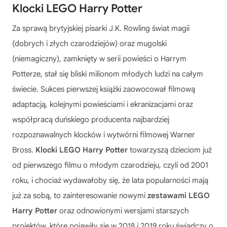
Klocki LEGO Harry Potter
Za sprawą brytyjskiej pisarki J.K. Rowling świat magii
(dobrych i złych czarodziejów) oraz mugolski
(niemagiczny), zamknięty w serii powieści o Harrym
Potterze, stał się bliski milionom młodych ludzi na całym
świecie. Sukces pierwszej książki zaowocował filmową
adaptacją, kolejnymi powieściami i ekranizacjami oraz
współpracą duńskiego producenta najbardziej
rozpoznawalnych klocków i wytwórni filmowej Warner
Bross.
Klocki LEGO Harry Potter
towarzyszą dzieciom już
od pierwszego filmu o młodym czarodzieju, czyli od 2001
roku, i chociaż wydawałoby się, że lata popularności mają
już za sobą, to zainteresowanie nowymi
zestawami LEGO
Harry Potter
oraz odnowionymi wersjami starszych
projektów, które pojawiły się w 2018 i 2019 roku świadczy o