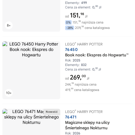
Elementy:
499
30
Cena za element:
0,
zł
151,
98
od
zł
98
151,
najniższa cena
0%
99
209,
cena katalogowa
-28%
®
LEGO
HARRY POTTER
76450
Book nook: Ekspres do Hogwartu™
Rok:
2025
Elementy:
832
32
Cena za element:
0,
zł
269,
00
od
zł
99
244,
najniższa cena
99
419,
cena katalogowa
®
LEGO
HARRY POTTER
76471
Magiczne sklepy na ulicy
Śmiertelnego Nokturnu
Rok:
2026