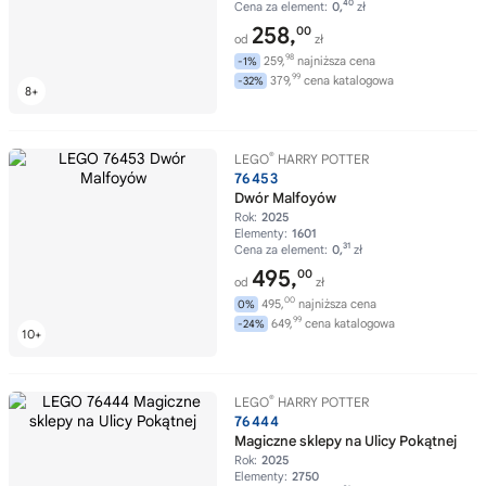
40
Cena za element:
0,
zł
258,
00
od
zł
98
259,
najniższa cena
-1%
99
379,
cena katalogowa
-32%
®
LEGO
HARRY POTTER
76453
Dwór Malfoyów
Rok:
2025
Elementy:
1601
31
Cena za element:
0,
zł
495,
00
od
zł
00
495,
najniższa cena
0%
99
649,
cena katalogowa
-24%
®
LEGO
HARRY POTTER
76444
Magiczne sklepy na Ulicy Pokątnej
Rok:
2025
Elementy:
2750