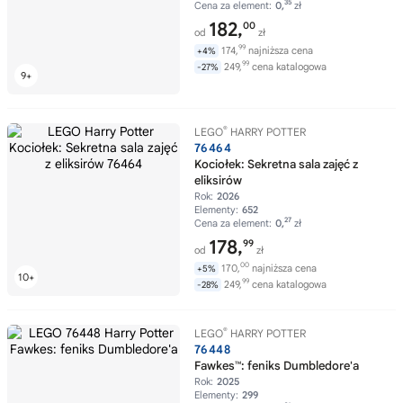
35
Cena za element:
0,
zł
182,
00
od
zł
99
174,
najniższa cena
+4%
99
249,
cena katalogowa
-27%
®
LEGO
HARRY POTTER
76464
Kociołek: Sekretna sala zajęć z
eliksirów
Rok:
2026
Elementy:
652
27
Cena za element:
0,
zł
178,
99
od
zł
00
170,
najniższa cena
+5%
99
249,
cena katalogowa
-28%
®
LEGO
HARRY POTTER
76448
Fawkes™: feniks Dumbledore'a
Rok:
2025
Elementy:
299