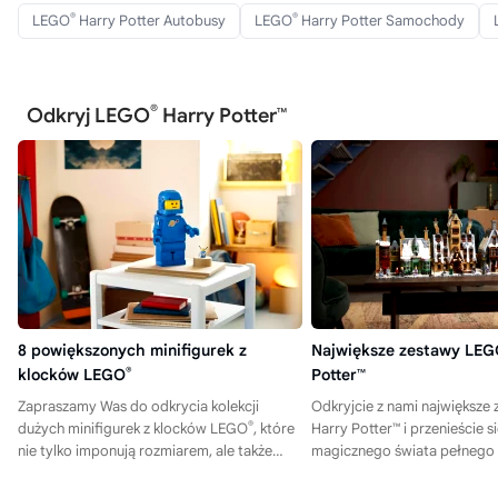
®
®
LEGO
Harry Potter Autobusy
LEGO
Harry Potter Samochody
®
Odkryj LEGO
Harry Potter™
8 powiększonych minifigurek z
Największe zestawy LE
klocków LEGO
®
Potter™
Zapraszamy Was do odkrycia kolekcji
Odkryjcie z nami największ
®
dużych minifigurek z klocków LEGO
, które
Harry Potter™ i przenieście s
nie tylko imponują rozmiarem, ale także
magicznego świata pełnego 
zachwycają szczegółami i kreatywnością!
szczegółów i kreatywnych 
kliknijcie i sprawdźcie nasze