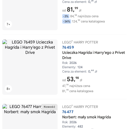
34
Cena za element:
0,
zł
81,
99
od
zł
58
84,
najniższa cena
-3%
99
124,
cena katalogowa
-34%
®
LEGO
HARRY POTTER
76459
Ucieczka Hagrida i Harry’ego z Privet
Drive
Rok:
2026
Elementy:
124
44
Cena za element:
0,
zł
53,
98
od
zł
99
47,
najniższa cena
99
81,
cena katalogowa
®
LEGO
HARRY POTTER
76477
Norbert: mały smok Hagrida
Rok:
2026
Elementy:
482