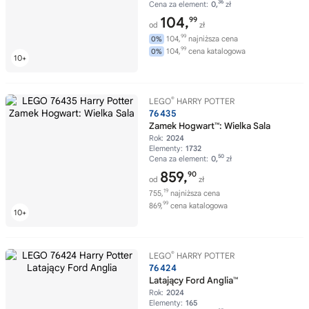
36
Cena za element:
0,
zł
104,
99
od
zł
99
104,
najniższa cena
0%
99
104,
cena katalogowa
0%
®
LEGO
HARRY POTTER
76435
Zamek Hogwart™: Wielka Sala
Rok:
2024
Elementy:
1732
50
Cena za element:
0,
zł
859,
90
od
zł
19
755,
najniższa cena
99
869,
cena katalogowa
®
LEGO
HARRY POTTER
76424
Latający Ford Anglia™
Rok:
2024
Elementy:
165