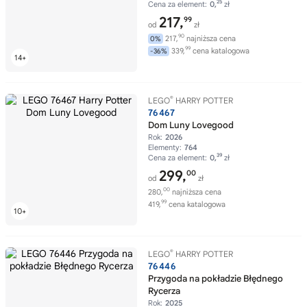
25
Cena za element:
0,
zł
217,
99
od
zł
90
217,
najniższa cena
0%
99
339,
cena katalogowa
-36%
®
LEGO
HARRY POTTER
76467
Dom Luny Lovegood
Rok:
2026
Elementy:
764
39
Cena za element:
0,
zł
299,
00
od
zł
00
280,
najniższa cena
99
419,
cena katalogowa
®
LEGO
HARRY POTTER
76446
Przygoda na pokładzie Błędnego
Rycerza
Rok:
2025