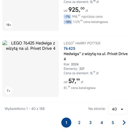
38
Cena za element:
0,
zł
925,
00
od
zł
87
998,
najniższa cena
-7%
99
1129,
cena katalogowa
-18%
®
LEGO
HARRY POTTER
76425
Hedwiga™ z wizytą na ul. Privet Drive
4
Rok:
2024
Elementy:
337
17
Cena za element:
0,
zł
57,
99
od
zł
99
81,
cena katalogowa
Wyświetlono 1 - 40 z 188
Na stronie:
40
1
2
3
4
5