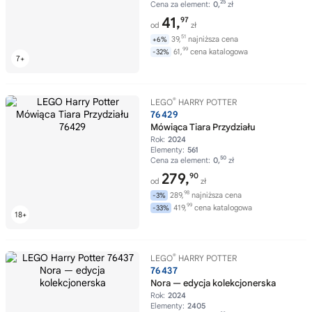
25
Cena za element:
0,
zł
41,
97
od
zł
51
39,
najniższa cena
+6%
99
61,
cena katalogowa
-32%
®
LEGO
HARRY POTTER
76429
Mówiąca Tiara Przydziału
Rok:
2024
Elementy:
561
50
Cena za element:
0,
zł
279,
90
od
zł
98
289,
najniższa cena
-3%
99
419,
cena katalogowa
-33%
®
LEGO
HARRY POTTER
76437
Nora — edycja kolekcjonerska
Rok:
2024
Elementy:
2405