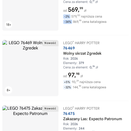
21
Cena za element:
0,
zł
569,
99
od
zł
00
579,
najniższa cena
-2%
99
869,
cena katalogowa
-34%
®
LEGO
HARRY POTTER
76469
Wolny skrzat Zgredek
Rok:
2026
Elementy:
379
26
Cena za element:
0,
zł
97,
98
od
zł
29
93,
najniższa cena
+5%
99
144,
cena katalogowa
-32%
®
LEGO
HARRY POTTER
76475
Zakazany Las: Expecto Patronum
Rok:
2026
Elementy:
244