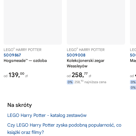
®
®
LEGO
HARRY POTTER
LEGO
HARRY POTTER
LE
5009867
5009008
50
Hogsmeade™ — ozdoba
Kolekcjonerski zegar
Ma
Weasleyów
139,
258,
00
77
od
zł
od
zł
od
90
258,
najniższa cena
0%
0%
0%
Na skróty
LEGO Harry Potter - katalog zestawów
Czy LEGO Harry Potter zyska podobną popularność, co
książki oraz filmy?