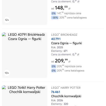
27
Cena za element:
0,
zł
148,
00
od
zł
99
147,
najniższa cena
0%
99
209,
cena katalogowa
-30%
®
LEGO
BRICKHEADZ
40791
Czara Ognia — figurki
Rok:
2025
Elementy:
671
31
Cena za element:
0,
zł
209,
99
od
zł
99
209,
najniższa cena
0%
99
209,
cena katalogowa
0%
®
LEGO
HARRY POTTER
76461
Chochlik kornwalijski
Rok:
2026
Elementy:
320