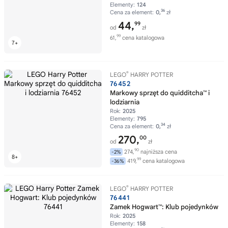
Elementy:
124
36
Cena za element:
0,
zł
44,
99
od
zł
99
61,
cena katalogowa
®
LEGO
HARRY POTTER
76452
Markowy sprzęt do quidditcha™ i
lodziarnia
Rok:
2025
Elementy:
795
34
Cena za element:
0,
zł
270,
00
od
zł
90
274,
najniższa cena
-2%
99
419,
cena katalogowa
-36%
®
LEGO
HARRY POTTER
76441
Zamek Hogwart™: Klub pojedynków
Rok:
2025
Elementy:
158