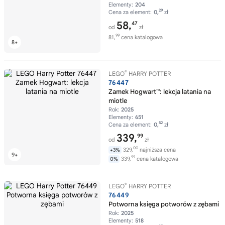
Elementy:
204
29
Cena za element:
0,
zł
58,
47
od
zł
99
81,
cena katalogowa
®
LEGO
HARRY POTTER
76447
Zamek Hogwart™: lekcja latania na
miotle
Rok:
2025
Elementy:
651
52
Cena za element:
0,
zł
339,
99
od
zł
00
329,
najniższa cena
+3%
99
339,
cena katalogowa
0%
®
LEGO
HARRY POTTER
76449
Potworna księga potworów z zębami
Rok:
2025
Elementy:
518