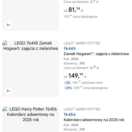
51
Cena za element:
0,
zł
81,
24
od
zł
99
109,
cena katalogowa
®
LEGO
HARRY POTTER
76445
Zamek Hogwart™: zajęcia z zielarstwa
Rok:
2025
Elementy:
390
38
Cena za element:
0,
zł
149,
99
od
zł
99
145,
najniższa cena
+3%
99
209,
cena katalogowa
-29%
®
LEGO
HARRY POTTER
76456
Kalendarz adwentowy na 2025 rok
Rok:
2025
Elementy:
278