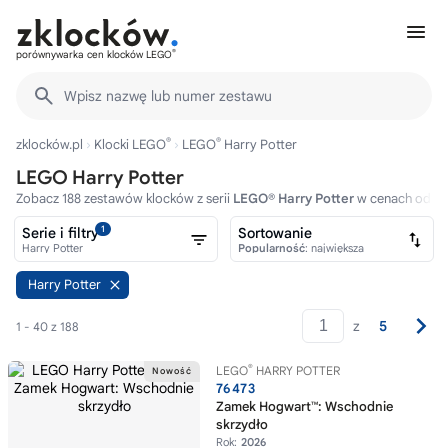
®
porównywarka cen klocków LEGO
Wpisz nazwę lub numer zestawu
®
®
zklocków.pl
Klocki LEGO
LEGO
Harry Potter
LEGO Harry Potter
Zobacz 188 zestawów klocków z serii
LEGO® Harry Potter
w cenach od 10
1
Serie i filtry
Sortowanie
Harry Potter
Popularność
: największa
Harry Potter
z
5
1 - 40 z 188
®
LEGO
HARRY POTTER
76473
Zamek Hogwart™: Wschodnie
skrzydło
Rok:
2026