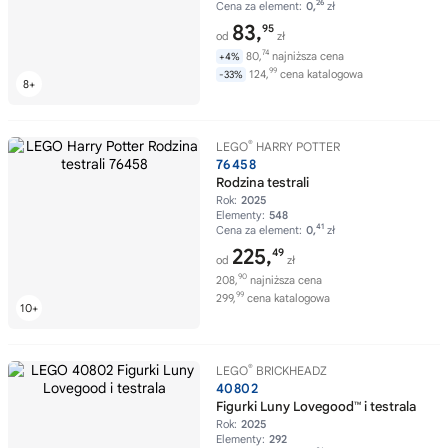
26
Cena za element:
0,
zł
83,
95
od
zł
74
80,
najniższa cena
+4%
99
124,
cena katalogowa
-33%
®
LEGO
HARRY POTTER
76458
Rodzina testrali
Rok:
2025
Elementy:
548
41
Cena za element:
0,
zł
225,
49
od
zł
90
208,
najniższa cena
99
299,
cena katalogowa
®
LEGO
BRICKHEADZ
40802
Figurki Luny Lovegood™ i testrala
Rok:
2025
Elementy:
292