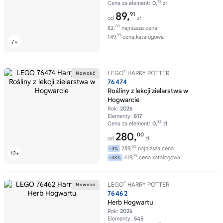
32
Cena za element:
0,
zł
89,
91
od
zł
00
82,
najniższa cena
99
149,
cena katalogowa
®
LEGO
HARRY POTTER
76474
Rośliny z lekcji zielarstwa w
Hogwarcie
Rok:
2026
Elementy:
817
34
Cena za element:
0,
zł
280,
00
od
zł
00
289,
najniższa cena
-3%
99
419,
cena katalogowa
-33%
®
LEGO
HARRY POTTER
76462
Herb Hogwartu
Rok:
2026
Elementy:
545