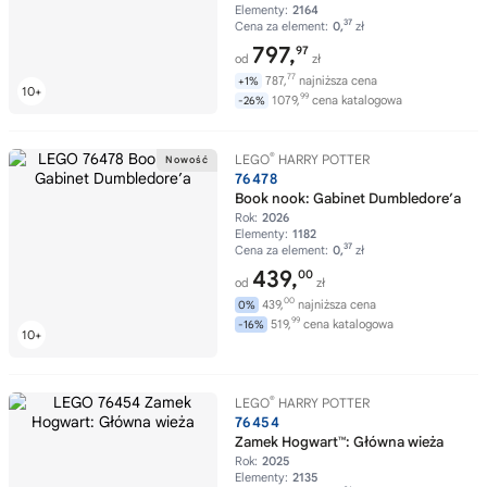
Elementy:
2164
37
Cena za element:
0,
zł
797,
97
od
zł
77
787,
najniższa cena
+1%
99
1079,
cena katalogowa
-26%
®
LEGO
HARRY POTTER
76478
Book nook: Gabinet Dumbledore’a
Rok:
2026
Elementy:
1182
37
Cena za element:
0,
zł
439,
00
od
zł
00
439,
najniższa cena
0%
99
519,
cena katalogowa
-16%
®
LEGO
HARRY POTTER
76454
Zamek Hogwart™: Główna wieża
Rok:
2025
Elementy:
2135