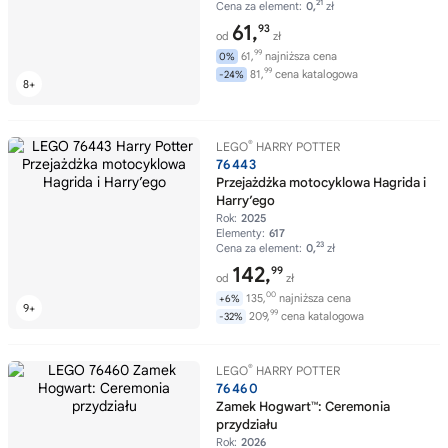
21
Cena za element:
0,
zł
61,
93
od
zł
99
61,
najniższa cena
0%
99
81,
cena katalogowa
-24%
®
LEGO
HARRY POTTER
76443
Przejażdżka motocyklowa Hagrida i
Harry’ego
Rok:
2025
Elementy:
617
23
Cena za element:
0,
zł
142,
99
od
zł
00
135,
najniższa cena
+6%
99
209,
cena katalogowa
-32%
®
LEGO
HARRY POTTER
76460
Zamek Hogwart™: Ceremonia
przydziału
Rok:
2026