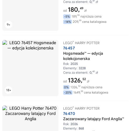
37
Cena za element:
0,
zł
180,
49
od
zł
99
189,
najniższa cena
-5%
99
209,
cena katalogowa
-14%
®
LEGO
HARRY POTTER
76457
Hogsmeade™ — edycja
kolekcjonerska
Rok:
2025
Elementy:
3228
41
Cena za element:
0,
zł
1326,
52
od
zł
52
1326,
najniższa cena
0%
99
1649,
cena katalogowa
-20%
®
LEGO
HARRY POTTER
76470
Zaczarowany latający Ford Anglia™
Rok:
2026
Elementy:
868