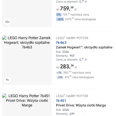
36
Cena za element:
0,
zł
759,
38
od
zł
38
759,
najniższa cena
0%
99
1079,
cena katalogowa
-30%
®
LEGO
HARRY POTTER
76463
Zamek Hogwart™: skrzydło szpitalne
Rok:
2026
Elementy:
907
31
Cena za element:
0,
zł
283,
36
od
zł
00
280,
najniższa cena
+1%
99
419,
cena katalogowa
-33%
®
LEGO
HARRY POTTER
76451
Privet Drive: Wizyta ciotki Marge
Rok:
2025
Elementy:
639