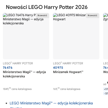
Nowości LEGO Harry Potter 2026
®
®
LEGO
HARRY POTTER
LEGO
HARRY POTTER
LE
76476
40975
76
Ministerstwo Magii™ — edycja
Minizamek Hogwart™
Wol
kolekcjonerska
od
99
99
1849,
cena katalogowa
169,
cena katalogowa
+5
-3
LEGO Ministerstwo Magii™ — edycja kolekcjonerska