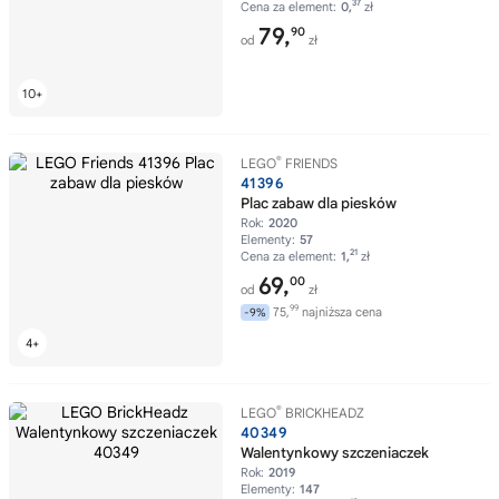
37
Cena za element:
0,
zł
79,
90
od
zł
®
LEGO
FRIENDS
41396
Plac zabaw dla piesków
Rok:
2020
Elementy:
57
21
Cena za element:
1,
zł
69,
00
od
zł
99
75,
najniższa cena
-9%
®
LEGO
BRICKHEADZ
40349
Walentynkowy szczeniaczek
Rok:
2019
Elementy:
147