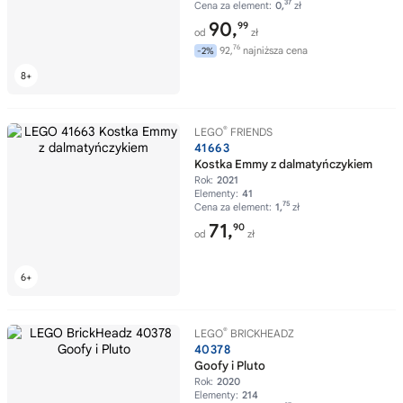
37
Cena za element:
0,
zł
90,
99
od
zł
76
92,
najniższa cena
-2%
®
LEGO
FRIENDS
41663
Kostka Emmy z dalmatyńczykiem
Rok:
2021
Elementy:
41
75
Cena za element:
1,
zł
71,
90
od
zł
®
LEGO
BRICKHEADZ
40378
Goofy i Pluto
Rok:
2020
Elementy:
214