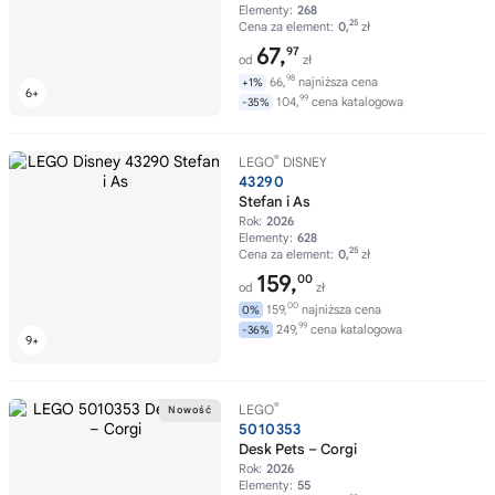
Elementy:
268
25
Cena za element:
0,
zł
67,
97
od
zł
98
66,
najniższa cena
+1%
99
104,
cena katalogowa
-35%
®
LEGO
DISNEY
43290
Stefan i As
Rok:
2026
Elementy:
628
25
Cena za element:
0,
zł
159,
00
od
zł
00
159,
najniższa cena
0%
99
249,
cena katalogowa
-36%
®
LEGO
5010353
Desk Pets – Corgi
Rok:
2026
Elementy:
55