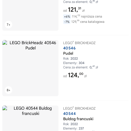
26
Cena za element:
0,
zł
121,
31
od
zł
02
114,
najniższa cena
+6%
99
129,
cena katalogowa
-7%
®
LEGO
BRICKHEADZ
40546
Pudel
Rok:
2022
Elementy:
304
41
Cena za element:
0,
zł
124,
00
od
zł
®
LEGO
BRICKHEADZ
40544
Buldog francuski
Rok:
2022
Elementy:
237