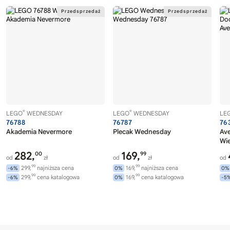
®
®
LEGO
WEDNESDAY
LEGO
WEDNESDAY
LE
76788
76787
76
Akademia Nevermore
Plecak Wednesday
Av
Wi
282,
169,
00
99
od
zł
od
zł
od
99
99
299,
najniższa cena
169,
najniższa cena
-6%
0%
0%
99
99
299,
cena katalogowa
169,
cena katalogowa
-6%
0%
-5