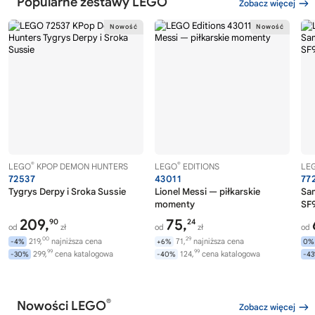
Popularne zestawy LEGO
Zobacz więcej
®
®
LEGO
KPOP DEMON HUNTERS
LEGO
EDITIONS
LE
72537
43011
77
Tygrys Derpy i Sroka Sussie
Lionel Messi — piłkarskie
Sa
momenty
SF9
209,
75,
90
24
od
zł
od
zł
od
00
29
219,
najniższa cena
71,
najniższa cena
-4%
+6%
0%
99
99
299,
cena katalogowa
124,
cena katalogowa
-30%
-40%
-4
®
Nowości LEGO
Zobacz więcej