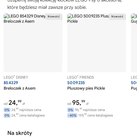
Uzupełnij swoją kolekcję
klocków LEGO Psy
o akcesoria,
które będziesz miał zawsze przy sobie.
®
®
LEGO
DISNEY
LEGO
FRIENDS
LE
854329
5009235
50
Breloczek z Asem
Pluszowy pies Pickle
Pu
24,
95,
99
99
od
zł
od
zł
99
99
24,
najniższa cena
95,
najniższa cena
0%
0%
99
99
24,
cena katalogowa
159,
cena katalogowa
0%
-40%
Na skróty