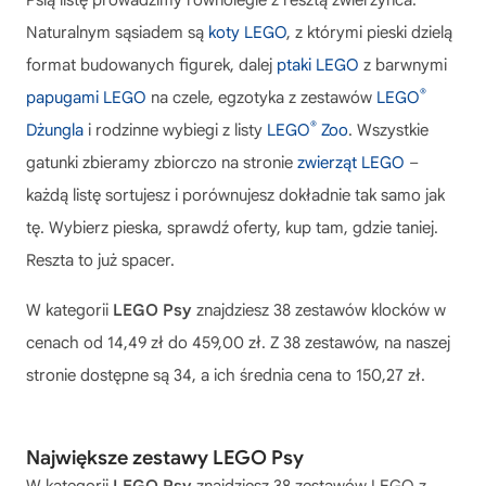
Psią listę prowadzimy równolegle z resztą zwierzyńca.
Naturalnym sąsiadem są
koty LEGO
, z którymi pieski dzielą
format budowanych figurek, dalej
ptaki LEGO
z barwnymi
®
papugami LEGO
na czele, egzotyka z zestawów
LEGO
®
Dżungla
i rodzinne wybiegi z listy
LEGO
Zoo
. Wszystkie
gatunki zbieramy zbiorczo na stronie
zwierząt LEGO
–
każdą listę sortujesz i porównujesz dokładnie tak samo jak
tę. Wybierz pieska, sprawdź oferty, kup tam, gdzie taniej.
Reszta to już spacer.
W kategorii
LEGO Psy
znajdziesz 38 zestawów klocków w
cenach od 14,49 zł do 459,00 zł. Z 38 zestawów, na naszej
stronie dostępne są 34, a ich średnia cena to 150,27 zł.
Największe zestawy LEGO Psy