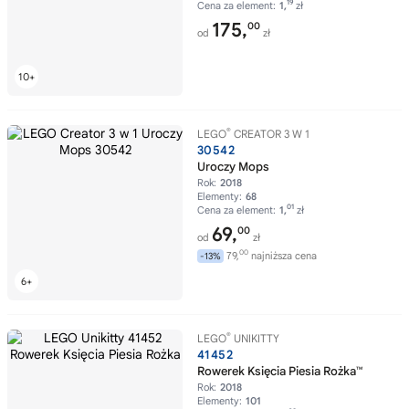
19
Cena za element:
1,
zł
175,
00
od
zł
®
LEGO
CREATOR 3 W 1
30542
Uroczy Mops
Rok:
2018
Elementy:
68
01
Cena za element:
1,
zł
69,
00
od
zł
00
79,
najniższa cena
-13%
®
LEGO
UNIKITTY
41452
Rowerek Księcia Piesia Rożka™
Rok:
2018
Elementy:
101