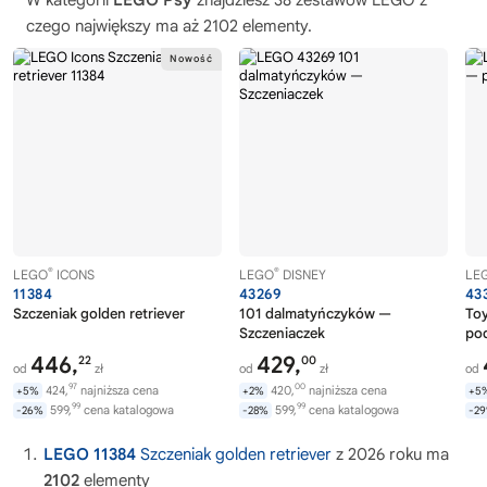
W kategorii
LEGO Psy
znajdziesz 38 zestawów LEGO z
czego największy ma aż 2102 elementy.
®
®
LEGO
ICONS
LEGO
DISNEY
LE
11384
43269
43
Szczeniak golden retriever
101 dalmatyńczyków —
Toy
Szczeniaczek
pod
446,
429,
22
00
od
zł
od
zł
od
97
00
424,
najniższa cena
420,
najniższa cena
+5%
+2%
+5
99
99
599,
cena katalogowa
599,
cena katalogowa
-26%
-28%
-2
LEGO 11384
Szczeniak golden retriever
z 2026 roku ma
2102
elementy