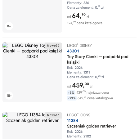
Elementy:
336
19
Cena za element:
0,
zł
64,
90
od
zł
99
124,
cena katalogowa
®
LEGO
DISNEY
43301
Toy Story Cienki — podpórki pod
książki
Rok:
2026
Elementy:
1311
35
Cena za element:
0,
zł
459,
00
od
zł
00
439,
najniższa cena
+5%
99
649,
cena katalogowa
-29%
®
LEGO
ICONS
11384
Szczeniak golden retriever
Rok:
2026
Elementy:
2102