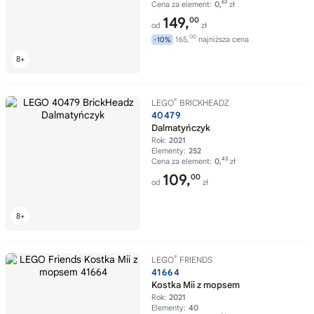
63
Cena za element:
0,
zł
149,
00
od
zł
00
165,
najniższa cena
-10%
®
LEGO
BRICKHEADZ
40479
Dalmatyńczyk
Rok:
2021
Elementy:
252
43
Cena za element:
0,
zł
109,
00
od
zł
®
LEGO
FRIENDS
41664
Kostka Mii z mopsem
Rok:
2021
Elementy:
40