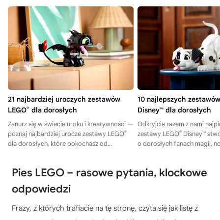
21 najbardziej uroczych zestawów
10 najlepszych zestawó
LEGO
®
dla dorosłych
Disney™ dla dorosłych
Zanurz się w świecie uroku i kreatywności —
Odkryjcie razem z nami najpi
®
®
poznaj najbardziej urocze zestawy LEGO
zestawy LEGO
Disney™ stwo
dla dorosłych, które pokochasz od
o dorosłych fanach magii, nos
pierwszego spojrzenia.
wyjątkowego designu.
Pies LEGO – rasowe pytania, klockowe
odpowiedzi
Frazy, z których trafiacie na tę stronę, czyta się jak listę z