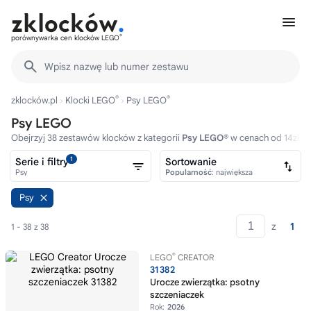
®
porównywarka cen klocków LEGO
Wpisz nazwę lub numer zestawu
®
®
zklocków.pl
Klocki LEGO
Psy LEGO
Psy LEGO
Obejrzyj 38 zestawów klocków z kategorii
Psy LEGO®
w cenach od 14zł.
1
Serie i filtry
Sortowanie
Psy
Popularność
: największa
Psy
z
1
1 - 38 z 38
®
LEGO
CREATOR
31382
Urocze zwierzątka: psotny
szczeniaczek
Rok:
2026