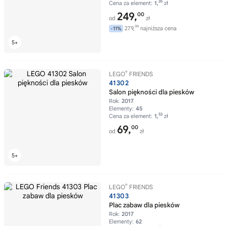
35
Cena za element:
1,
zł
249,
00
od
zł
99
279,
najniższa cena
-11%
®
LEGO
FRIENDS
41302
Salon piękności dla piesków
Rok:
2017
Elementy:
45
53
Cena za element:
1,
zł
69,
00
od
zł
®
LEGO
FRIENDS
41303
Plac zabaw dla piesków
Rok:
2017
Elementy:
62