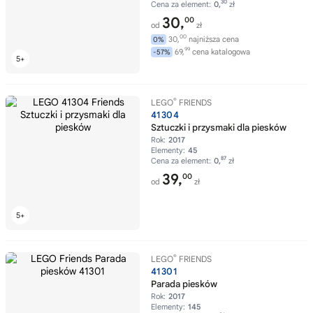
30
Cena za element:
0,
zł
30,
00
od
zł
00
30,
najniższa cena
0%
99
69,
cena katalogowa
-57%
®
LEGO
FRIENDS
41304
Sztuczki i przysmaki dla piesków
Rok:
2017
Elementy:
45
87
Cena za element:
0,
zł
39,
00
od
zł
®
LEGO
FRIENDS
41301
Parada piesków
Rok:
2017
Elementy:
145