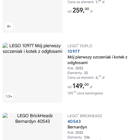
09
Cena za element:
1,
zł
259,
00
od
zł
®
LEGO
DUPLO
10977
Mój pierwszy szczeniak i kotek z
odgłosami
Rok:
2022
Elementy:
22
77
Cena za element:
6,
zł
149,
00
od
zł
99
189,
cena katalogowa
®
LEGO
BRICKHEADZ
40543
Bernardyn
Rok:
2022
Elementy:
236