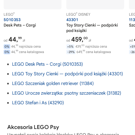
®
®
LEGO
LEGO
DISNEY
LE
5010353
43301
11
Desk Pets – Corgi
Toy Story Cienki — podpórki
Szc
pod książki
44,
459,
99
00
od
zł
od
zł
od
99
00
44,
najniższa cena
439,
najniższa cena
0%
+5%
+5
99
99
44,
cena katalogowa
649,
cena katalogowa
0%
-29%
-2
LEGO Desk Pets – Corgi (5010353)
LEGO Toy Story Cienki — podpórki pod książki (43301)
LEGO Szczeniak golden retriever (11384)
LEGO Urocze zwierzątka: psotny szczeniaczek (31382)
LEGO Stefan i As (43290)
Akcesoria LEGO Psy