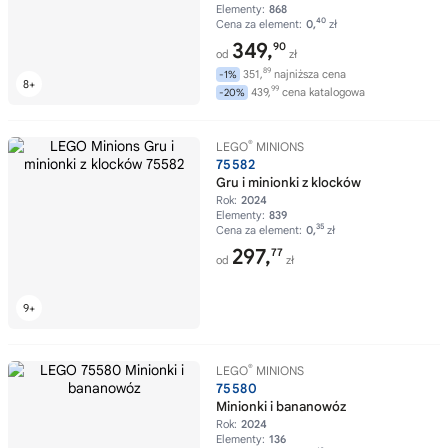
Elementy:
868
40
Cena za element:
0,
zł
349,
90
od
zł
89
351,
najniższa cena
-1%
99
439,
cena katalogowa
-20%
®
LEGO
MINIONS
75582
Gru i minionki z klocków
Rok:
2024
Elementy:
839
35
Cena za element:
0,
zł
297,
77
od
zł
®
LEGO
MINIONS
75580
Minionki i bananowóz
Rok:
2024
Elementy:
136