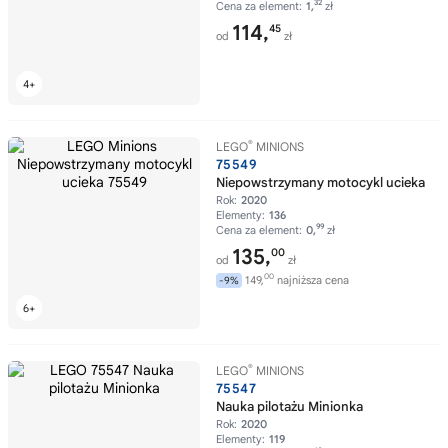
32
Cena za element:
1,
zł
114,
45
od
zł
®
LEGO
MINIONS
75549
Niepowstrzymany motocykl ucieka
Rok:
2020
Elementy:
136
99
Cena za element:
0,
zł
135,
00
od
zł
00
149,
najniższa cena
-9%
®
LEGO
MINIONS
75547
Nauka pilotażu Minionka
Rok:
2020
Elementy:
119