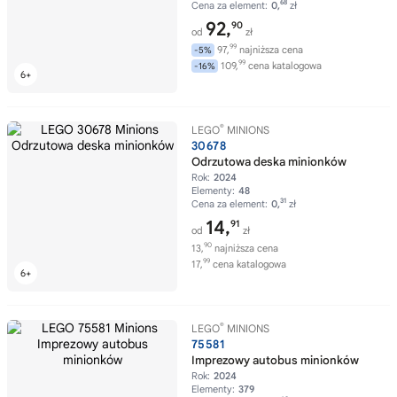
68
Cena za element:
0,
zł
92,
90
od
zł
99
97,
najniższa cena
-5%
99
109,
cena katalogowa
-16%
®
LEGO
MINIONS
30678
Odrzutowa deska minionków
Rok:
2024
Elementy:
48
31
Cena za element:
0,
zł
14,
91
od
zł
90
13,
najniższa cena
99
17,
cena katalogowa
®
LEGO
MINIONS
75581
Imprezowy autobus minionków
Rok:
2024
Elementy:
379