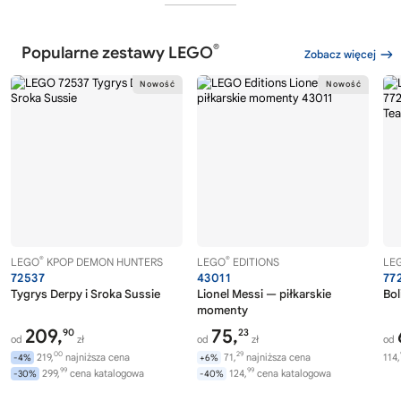
®
Popularne zestawy LEGO
Zobacz więcej
®
®
LEGO
KPOP DEMON HUNTERS
LEGO
EDITIONS
LE
72537
43011
77
Tygrys Derpy i Sroka Sussie
Lionel Messi — piłkarskie
Bol
momenty
209,
75,
90
23
od
zł
od
zł
od
00
29
219,
najniższa cena
71,
najniższa cena
114,
-4%
+6%
99
99
299,
cena katalogowa
124,
cena katalogowa
-30%
-40%