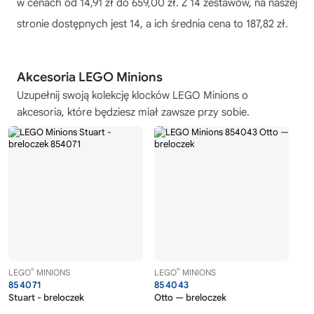
w cenach od 14,91 zł do 659,00 zł. Z 14 zestawów, na naszej
stronie dostępnych jest 14, a ich średnia cena to 187,82 zł.
Akcesoria LEGO Minions
Uzupełnij swoją kolekcję
klocków LEGO Minions
o
akcesoria, które będziesz miał zawsze przy sobie.
®
®
LEGO
MINIONS
LEGO
MINIONS
854071
854043
Stuart - breloczek
Otto — breloczek