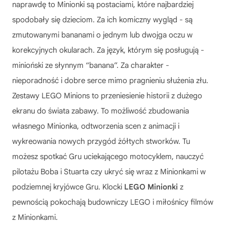
naprawdę to Minionki są postaciami, które najbardziej
spodobały się dzieciom. Za ich komiczny wygląd - są
zmutowanymi bananami o jednym lub dwojga oczu w
korekcyjnych okularach. Za język, którym się posługują -
minioński ze słynnym “banana”. Za charakter -
nieporadność i dobre serce mimo pragnieniu służenia złu.
Zestawy LEGO Minions
to przeniesienie historii z dużego
ekranu do świata zabawy. To możliwość zbudowania
własnego Minionka, odtworzenia scen z animacji i
wykreowania nowych przygód żółtych stworków. Tu
możesz spotkać Gru uciekającego motocyklem, nauczyć
pilotażu Boba i Stuarta czy ukryć się wraz z Minionkami w
podziemnej kryjówce Gru. Klocki
LEGO Minionki
z
pewnością pokochają budowniczy LEGO i miłośnicy filmów
z Minionkami.