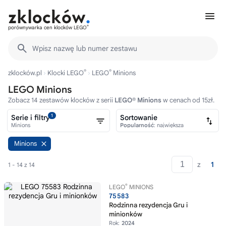
®
porównywarka cen klocków LEGO
Wpisz nazwę lub numer zestawu
®
®
zklocków.pl
Klocki LEGO
LEGO
Minions
LEGO Minions
Zobacz 14 zestawów klocków z serii
LEGO® Minions
w cenach od 15zł.
1
Serie i filtry
Sortowanie
Minions
Popularność
: największa
Minions
z
1
1 - 14 z 14
®
LEGO
MINIONS
75583
Rodzinna rezydencja Gru i
minionków
Rok:
2024