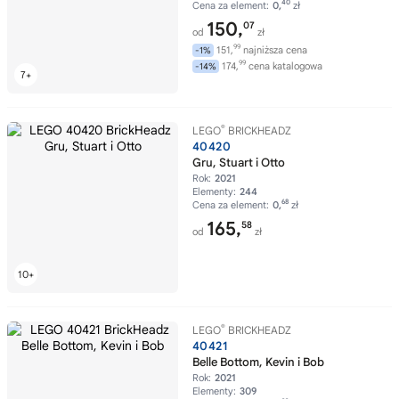
40
Cena za element:
0,
zł
150,
07
od
zł
99
151,
najniższa cena
-1%
99
174,
cena katalogowa
-14%
®
LEGO
BRICKHEADZ
40420
Gru, Stuart i Otto
Rok:
2021
Elementy:
244
68
Cena za element:
0,
zł
165,
58
od
zł
®
LEGO
BRICKHEADZ
40421
Belle Bottom, Kevin i Bob
Rok:
2021
Elementy:
309