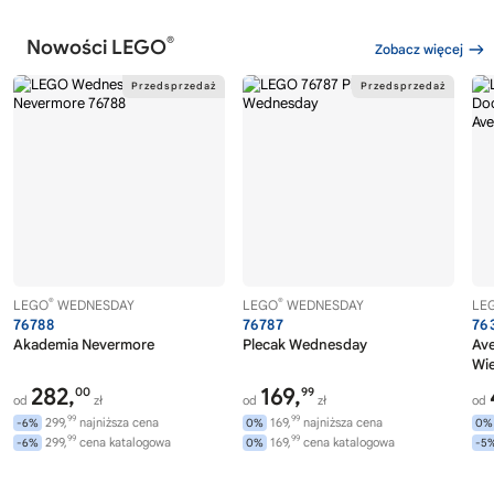
®
Nowości LEGO
Zobacz więcej
®
®
LEGO
WEDNESDAY
LEGO
WEDNESDAY
LE
76788
76787
76
Akademia Nevermore
Plecak Wednesday
Av
Wi
282,
169,
00
99
od
zł
od
zł
od
99
99
299,
najniższa cena
169,
najniższa cena
-6%
0%
0%
99
99
299,
cena katalogowa
169,
cena katalogowa
-6%
0%
-5