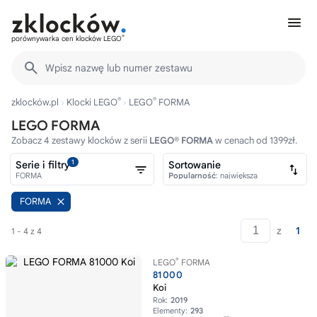
®
porównywarka cen klocków LEGO
Wpisz nazwę lub numer zestawu
®
®
zklocków.pl
Klocki LEGO
LEGO
FORMA
LEGO FORMA
Zobacz 4 zestawy klocków z serii
LEGO® FORMA
w cenach od 1399zł.
1
Serie i filtry
Sortowanie
FORMA
Popularność
: największa
FORMA
z
1
1 - 4 z 4
®
LEGO
FORMA
81000
Koi
Rok:
2019
Elementy:
293