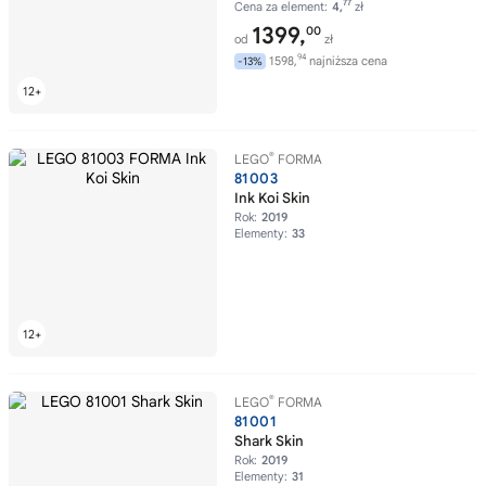
77
Cena za element:
4,
zł
1399,
00
od
zł
94
1598,
najniższa cena
-13%
®
LEGO
FORMA
81003
Ink Koi Skin
Rok:
2019
Elementy:
33
®
LEGO
FORMA
81001
Shark Skin
Rok:
2019
Elementy:
31