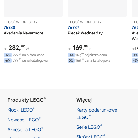
®
®
LEGO
WEDNESDAY
LEGO
WEDNESDAY
LE
76788
76787
76
Akademia Nevermore
Plecak Wednesday
Av
Wi
282,
169,
00
99
od
zł
od
zł
od
99
99
299,
najniższa cena
169,
najniższa cena
-6%
0%
0%
99
99
299,
cena katalogowa
169,
cena katalogowa
-6%
0%
-5
®
Produkty LEGO
Więcej
®
Klocki LEGO
Karty podarunkowe
®
LEGO
®
Nowości LEGO
®
Serie LEGO
®
Akcesoria LEGO
®
Skróty LEGO