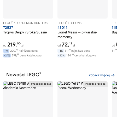
®
®
LEGO
KPOP DEMON HUNTERS
LEGO
EDITIONS
LE
72537
43011
11
Tygrys Derpy i Sroka Sussie
Lionel Messi — piłkarskie
Buj
momenty
219,
72,
00
12
od
zł
od
zł
od
46
29
9
220,
najniższa cena
71,
najniższa cena
81,
-1%
+1%
99
99
299,
cena katalogowa
124,
cena katalogowa
-27%
-42%
®
Nowości LEGO
Zobacz więcej