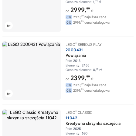
14
Cena za element:
1,
zł
2999,
99
od
zł
99
2999,
najniższa cena
0%
99
2999,
cena katalogowa
0%
®
LEGO
SERIOUS PLAY
2000431
Powiązania
Rok:
2013
Elementy:
2455
98
Cena za element:
0,
zł
2399,
99
od
zł
99
2399,
najniższa cena
0%
99
2399,
cena katalogowa
0%
®
LEGO
CLASSIC
11042
Kreatywna skrzynka szczęścia
Rok:
2025
Elementy:
680