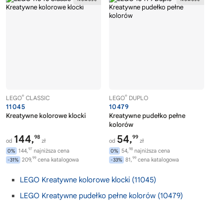
®
®
LEGO
CLASSIC
LEGO
DUPLO
11045
10479
Kreatywne kolorowe klocki
Kreatywne pudełko pełne
kolorów
144,
54,
98
99
od
zł
od
zł
97
98
144,
najniższa cena
54,
najniższa cena
0%
0%
99
99
209,
cena katalogowa
81,
cena katalogowa
-31%
-33%
LEGO Kreatywne kolorowe klocki (11045)
LEGO Kreatywne pudełko pełne kolorów (10479)