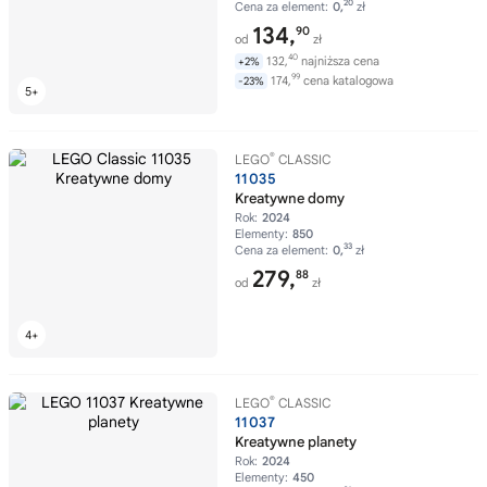
20
Cena za element:
0,
zł
134,
90
od
zł
40
132,
najniższa cena
+2%
99
174,
cena katalogowa
-23%
®
LEGO
CLASSIC
11035
Kreatywne domy
Rok:
2024
Elementy:
850
33
Cena za element:
0,
zł
279,
88
od
zł
®
LEGO
CLASSIC
11037
Kreatywne planety
Rok:
2024
Elementy:
450