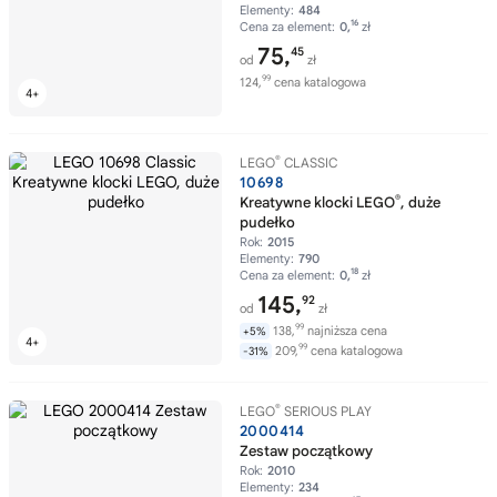
Elementy:
484
16
Cena za element:
0,
zł
75,
45
od
zł
99
124,
cena katalogowa
®
LEGO
CLASSIC
10698
®
Kreatywne klocki LEGO
, duże
pudełko
Rok:
2015
Elementy:
790
18
Cena za element:
0,
zł
145,
92
od
zł
99
138,
najniższa cena
+5%
99
209,
cena katalogowa
-31%
®
LEGO
SERIOUS PLAY
2000414
Zestaw początkowy
Rok:
2010
Elementy:
234