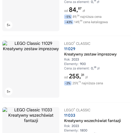
19
Cena za element:
0,
zł
84,
87
od
zł
34
89,
najniższa cena
-5%
99
149,
cena katalogowa
-43%
®
LEGO
CLASSIC
11029
Kreatywny zestaw imprezowy
Rok:
2023
Elementy:
900
28
Cena za element:
0,
zł
255,
31
od
zł
79
259,
najniższa cena
-2%
®
LEGO
CLASSIC
11033
Kreatywny wszechświat fantazji
Rok:
2023
Elementy:
1800