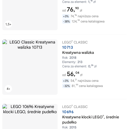
18
Cena za element:
1,
zł
76,
90
od
zł
96
74,
najniższa cena
+3%
99
124,
cena katalogowa
-38%
®
LEGO
CLASSIC
10713
Kreatywna walizka
Rok:
2018
Elementy:
213
26
Cena za element:
0,
zł
56,
04
od
zł
21
54,
najniższa cena
+3%
99
81,
cena katalogowa
-32%
®
LEGO
CLASSIC
10696
®
Kreatywne klocki LEGO
, średnie
pudełko
Rok:
2015