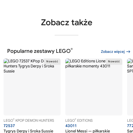
Zobacz także
®
Popularne zestawy LEGO
Zobacz więcej
®
®
LEGO
KPOP DEMON HUNTERS
LEGO
EDITIONS
LE
72537
43011
77
Tygrys Derpy i Sroka Sussie
Lionel Messi — piłkarskie
Sa