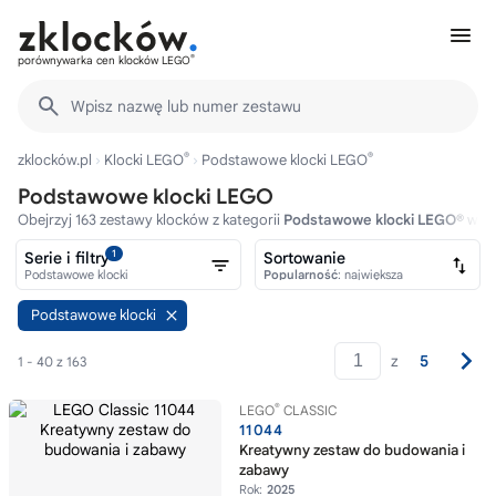
®
porównywarka cen klocków LEGO
Wpisz nazwę lub numer zestawu
®
®
zklocków.pl
Klocki LEGO
Podstawowe klocki LEGO
Podstawowe klocki LEGO
Obejrzyj 163 zestawy klocków z kategorii
Podstawowe klocki LEGO®
w ce
1
Serie i filtry
Sortowanie
Podstawowe klocki
Popularność
: największa
Podstawowe klocki
z
5
1 - 40 z 163
®
LEGO
CLASSIC
11044
Kreatywny zestaw do budowania i
zabawy
Rok:
2025