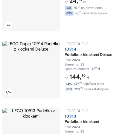
24,
od
zł
99
25,
najniższa cena
-4%
99
36,
cena katalogowa
-33%
®
LEGO
DUPLO
10914
Pudełko z klockami Deluxe
Rok:
2020
Elementy:
85
70
Cena za element:
1,
zł
144,
90
od
zł
99
139,
najniższa cena
+4%
99
209,
cena katalogowa
-31%
®
LEGO
DUPLO
10913
Pudełko z klockami
Rok:
2020
Elementy:
65