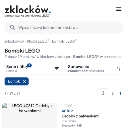
®
porównywarka cen klocków LEGO
Wpisz nazwę lub numer zestawu
®
®
zklocków.pl
Klocki LEGO
Bombki LEGO
Bombki LEGO
Zobacz 29 zestawów klocków z kategorii
Bombki LEGO®
w cenach od 29zł
1
Serie i filtry
Sortowanie
Bombki
Popularność
: największa
Bombki
z
1
1 - 29 z 29
®
LEGO
40812
Ozdoby z bałwankami
Rok:
2025
Elementy:
168