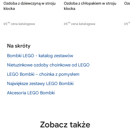
Ozdoba z dziewczyną w stroju
Ozdoba z chłopakiem w stroju
Ozd
klocka
klocka
99
99
9
69,
cena katalogowa
69,
cena katalogowa
69,
Na skróty
Bombki LEGO - katalog zestawów
Nietuzinkowe ozdoby choinkowe od LEGO
LEGO Bombki – choinka z pomysłem
Największe zestawy LEGO Bombki
Akcesoria LEGO Bombki
Zobacz także