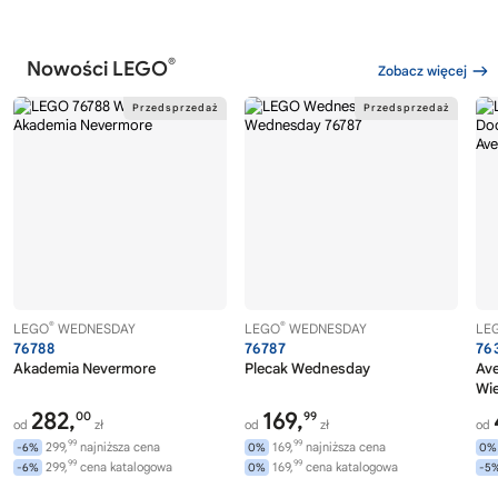
®
Nowości LEGO
Zobacz więcej
®
®
LEGO
WEDNESDAY
LEGO
WEDNESDAY
LE
76788
76787
76
Akademia Nevermore
Plecak Wednesday
Av
Wi
282,
169,
00
99
od
zł
od
zł
od
99
99
299,
najniższa cena
169,
najniższa cena
-6%
0%
0%
99
99
299,
cena katalogowa
169,
cena katalogowa
-6%
0%
-5