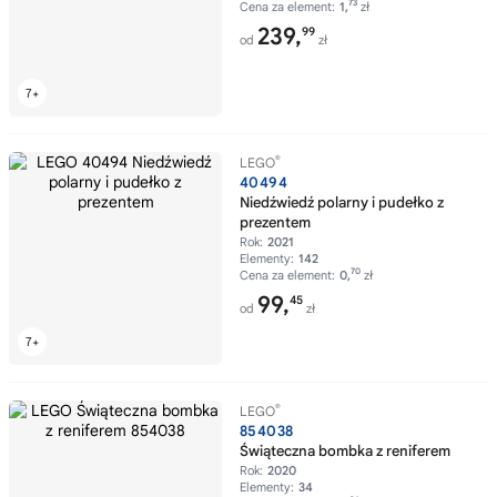
73
Cena za element:
1,
zł
239,
99
od
zł
®
LEGO
40494
Niedźwiedź polarny i pudełko z
prezentem
Rok:
2021
Elementy:
142
70
Cena za element:
0,
zł
99,
45
od
zł
®
LEGO
854038
Świąteczna bombka z reniferem
Rok:
2020
Elementy:
34