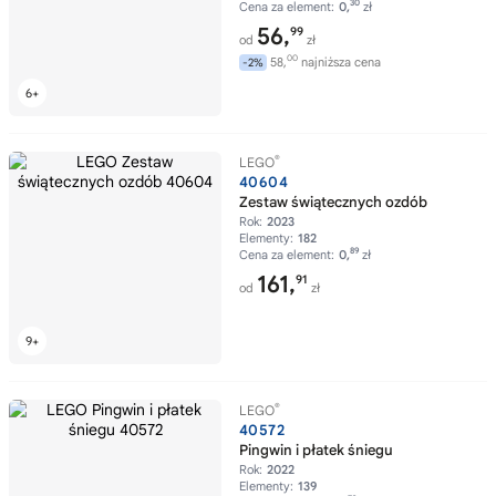
30
Cena za element:
0,
zł
56,
99
od
zł
00
58,
najniższa cena
-2%
®
LEGO
40604
Zestaw świątecznych ozdób
Rok:
2023
Elementy:
182
89
Cena za element:
0,
zł
161,
91
od
zł
®
LEGO
40572
Pingwin i płatek śniegu
Rok:
2022
Elementy:
139