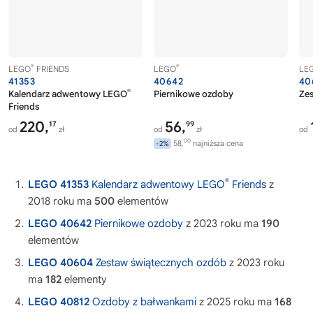
®
®
LEGO
FRIENDS
LEGO
LE
41353
40642
40
®
Kalendarz adwentowy LEGO
Piernikowe ozdoby
Ze
Friends
220,
56,
17
99
od
zł
od
zł
od
00
58,
najniższa cena
-2%
®
LEGO 41353
Kalendarz adwentowy LEGO
Friends
z
2018 roku ma
500
elementów
LEGO 40642
Piernikowe ozdoby
z 2023 roku ma
190
elementów
LEGO 40604
Zestaw świątecznych ozdób
z 2023 roku
ma
182
elementy
LEGO 40812
Ozdoby z bałwankami
z 2025 roku ma
168