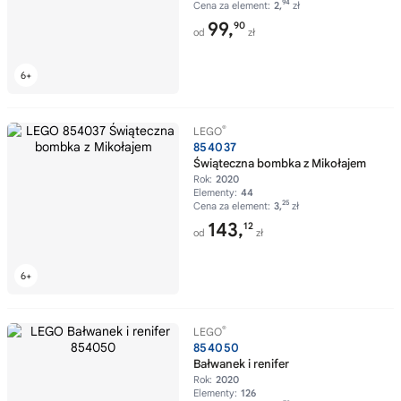
94
Cena za element:
2,
zł
99,
90
od
zł
®
LEGO
854037
Świąteczna bombka z Mikołajem
Rok:
2020
Elementy:
44
25
Cena za element:
3,
zł
143,
12
od
zł
®
LEGO
854050
Bałwanek i renifer
Rok:
2020
Elementy:
126