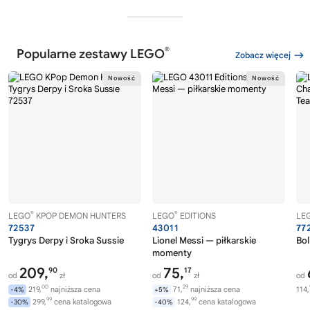
®
Popularne zestawy LEGO
Zobacz więcej
®
®
LEGO
KPOP DEMON HUNTERS
LEGO
EDITIONS
LE
72537
43011
77
Tygrys Derpy i Sroka Sussie
Lionel Messi — piłkarskie
Bol
momenty
209,
75,
90
17
od
zł
od
zł
od
00
29
219,
najniższa cena
71,
najniższa cena
114,
-4%
+5%
99
99
299,
cena katalogowa
124,
cena katalogowa
-30%
-40%