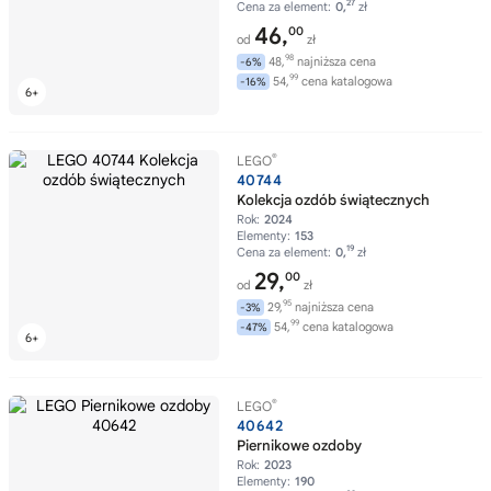
27
Cena za element:
0,
zł
46,
00
od
zł
98
48,
najniższa cena
-6%
99
54,
cena katalogowa
-16%
®
LEGO
40744
Kolekcja ozdób świątecznych
Rok:
2024
Elementy:
153
19
Cena za element:
0,
zł
29,
00
od
zł
95
29,
najniższa cena
-3%
99
54,
cena katalogowa
-47%
®
LEGO
40642
Piernikowe ozdoby
Rok:
2023
Elementy:
190