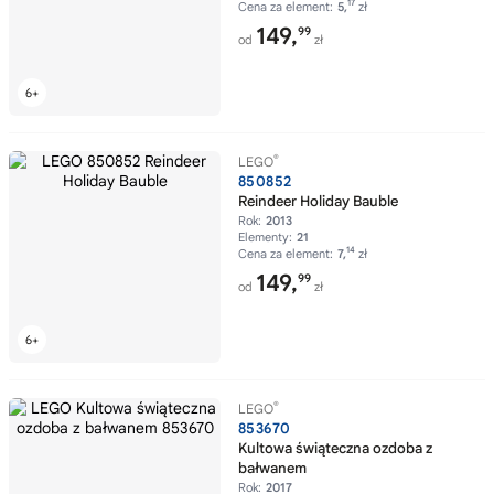
17
Cena za element:
5,
zł
149,
99
od
zł
®
LEGO
850852
Reindeer Holiday Bauble
Rok:
2013
Elementy:
21
14
Cena za element:
7,
zł
149,
99
od
zł
®
LEGO
853670
Kultowa świąteczna ozdoba z
bałwanem
Rok:
2017