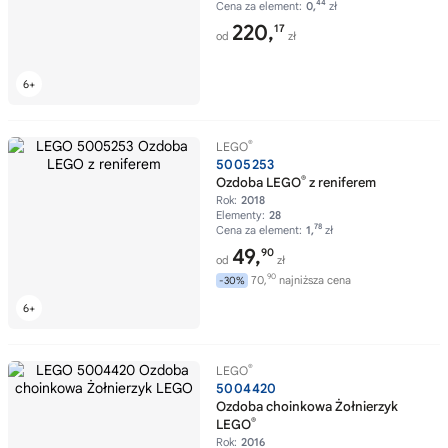
44
Cena za element:
0,
zł
220,
17
od
zł
®
LEGO
5005253
®
Ozdoba LEGO
z reniferem
Rok:
2018
Elementy:
28
78
Cena za element:
1,
zł
49,
90
od
zł
90
70,
najniższa cena
-30%
®
LEGO
5004420
Ozdoba choinkowa Żołnierzyk
®
LEGO
Rok:
2016