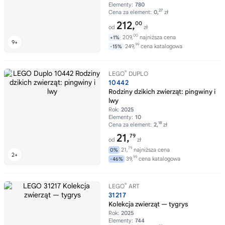
Elementy:
780
27
Cena za element:
0,
zł
212,
00
od
zł
00
209,
najniższa cena
+1%
99
249,
cena katalogowa
-15%
®
LEGO
DUPLO
10442
Rodziny dzikich zwierząt: pingwiny i
lwy
Rok:
2025
Elementy:
10
18
Cena za element:
2,
zł
21,
79
od
zł
79
21,
najniższa cena
0%
99
39,
cena katalogowa
-46%
®
LEGO
ART
31217
Kolekcja zwierząt — tygrys
Rok:
2025
Elementy:
744