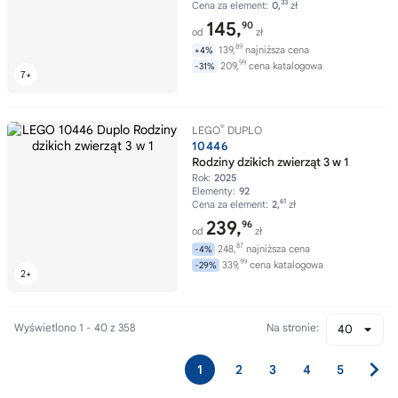
33
Cena za element:
0,
zł
145,
90
od
zł
89
139,
najniższa cena
+4%
99
209,
cena katalogowa
-31%
®
LEGO
DUPLO
10446
Rodziny dzikich zwierząt 3 w 1
Rok:
2025
Elementy:
92
61
Cena za element:
2,
zł
239,
96
od
zł
87
248,
najniższa cena
-4%
99
339,
cena katalogowa
-29%
Wyświetlono 1 - 40 z 358
Na stronie:
40
1
2
3
4
5