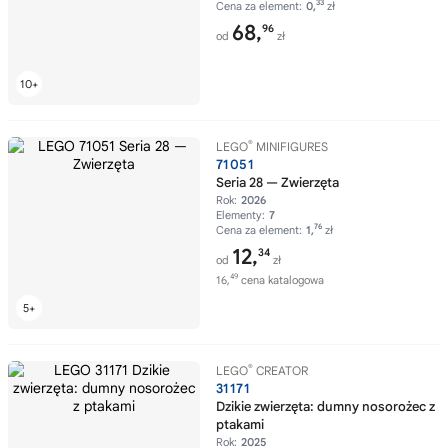
33
Cena za element:
0,
zł
68,
96
od
zł
®
LEGO
MINIFIGURES
71051
Seria 28 — Zwierzęta
Rok:
2026
Elementy:
7
76
Cena za element:
1,
zł
12,
34
od
zł
49
16,
cena katalogowa
®
LEGO
CREATOR
31171
Dzikie zwierzęta: dumny nosorożec z
ptakami
Rok:
2025