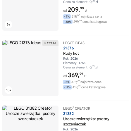
25
Cena za element:
0,
zł
209,
90
od
zł
00
219,
najniższa cena
-4%
99
299,
cena katalogowa
-30%
®
LEGO
IDEAS
21376
Rudy kot
Rok:
2026
Elementy:
1755
21
Cena za element:
0,
zł
369,
99
od
zł
79
379,
najniższa cena
-3%
99
419,
cena katalogowa
-12%
®
LEGO
CREATOR
31382
Urocze zwierzątka: psotny
szczeniaczek
Rok:
2026