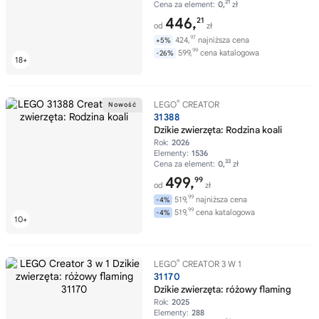
21
Cena za element:
0,
zł
446,
21
od
zł
97
424,
najniższa cena
+5%
99
599,
cena katalogowa
-26%
®
LEGO
CREATOR
31388
Dzikie zwierzęta: Rodzina koali
Rok:
2026
Elementy:
1536
33
Cena za element:
0,
zł
499,
99
od
zł
99
519,
najniższa cena
-4%
99
519,
cena katalogowa
-4%
®
LEGO
CREATOR 3 W 1
31170
Dzikie zwierzęta: różowy flaming
Rok:
2025
Elementy:
288