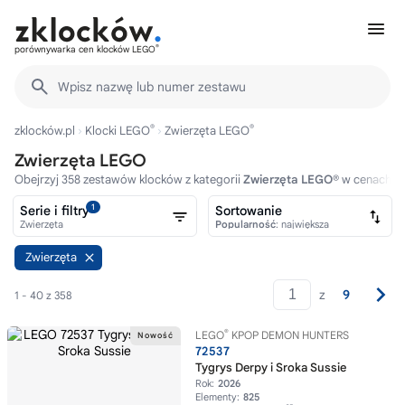
®
porównywarka cen klocków LEGO
Wpisz nazwę lub numer zestawu
®
®
zklocków.pl
Klocki LEGO
Zwierzęta LEGO
Zwierzęta LEGO
Obejrzyj 358 zestawów klocków z kategorii
Zwierzęta LEGO®
w cenach od
1
Serie i filtry
Sortowanie
Zwierzęta
Popularność
: największa
Zwierzęta
z
9
1 - 40 z 358
®
LEGO
KPOP DEMON HUNTERS
72537
Tygrys Derpy i Sroka Sussie
Rok:
2026
Elementy:
825