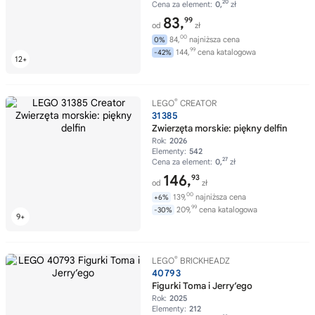
20
Cena za element:
0,
zł
83,
99
od
zł
00
84,
najniższa cena
0%
99
144,
cena katalogowa
-42%
®
LEGO
CREATOR
31385
Zwierzęta morskie: piękny delfin
Rok:
2026
Elementy:
542
27
Cena za element:
0,
zł
146,
93
od
zł
00
139,
najniższa cena
+6%
99
209,
cena katalogowa
-30%
®
LEGO
BRICKHEADZ
40793
Figurki Toma i Jerry’ego
Rok:
2025
Elementy:
212