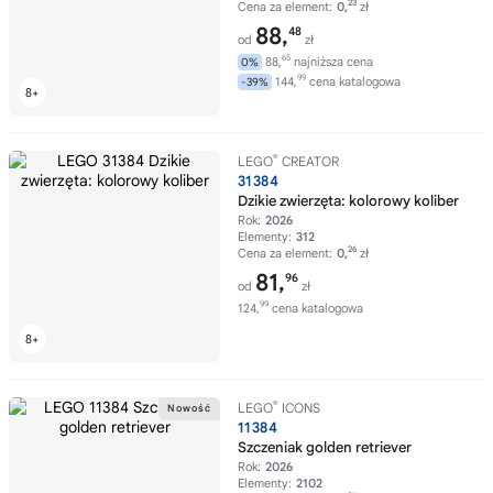
23
Cena za element:
0,
zł
88,
48
od
zł
65
88,
najniższa cena
0%
99
144,
cena katalogowa
-39%
®
LEGO
CREATOR
31384
Dzikie zwierzęta: kolorowy koliber
Rok:
2026
Elementy:
312
26
Cena za element:
0,
zł
81,
96
od
zł
99
124,
cena katalogowa
®
LEGO
ICONS
11384
Szczeniak golden retriever
Rok:
2026
Elementy:
2102