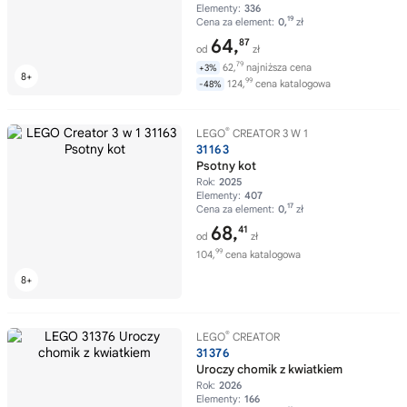
Elementy:
336
19
Cena za element:
0,
zł
64,
87
od
zł
79
62,
najniższa cena
+3%
99
124,
cena katalogowa
-48%
®
LEGO
CREATOR 3 W 1
31163
Psotny kot
Rok:
2025
Elementy:
407
17
Cena za element:
0,
zł
68,
41
od
zł
99
104,
cena katalogowa
®
LEGO
CREATOR
31376
Uroczy chomik z kwiatkiem
Rok:
2026
Elementy:
166