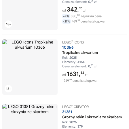
28
Cena za element:
0,
zł
342,
96
od
zł
00
330,
najniższa cena
+4%
99
469,
cena katalogowa
-27%
®
LEGO
ICONS
10366
Tropikalne akwarium
Rok:
2025
Elementy:
4154
39
Cena za element:
0,
zł
1631,
52
od
zł
99
1949,
cena katalogowa
®
LEGO
CREATOR
31381
Groźny rekin i skrzynia ze skarbem
Rok:
2026
Elementy:
379