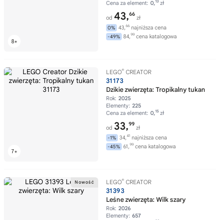
13
Cena za element:
0,
zł
43,
66
od
zł
66
43,
najniższa cena
0%
99
84,
cena katalogowa
-49%
®
LEGO
CREATOR
31173
Dzikie zwierzęta: Tropikalny tukan
Rok:
2025
Elementy:
225
15
Cena za element:
0,
zł
33,
99
od
zł
41
34,
najniższa cena
-1%
99
61,
cena katalogowa
-45%
®
LEGO
CREATOR
31393
Leśne zwierzęta: Wilk szary
Rok:
2026
Elementy:
657