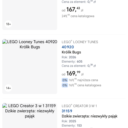
23
Cena za element:
0,
zł
167,
43
od
zł
99
249,
cena katalogowa
®
LEGO
LOONEY TUNES
40920
Królik Bugs
Rok:
2026
Elementy:
605
28
Cena za element:
0,
zł
169,
99
od
zł
99
169,
najniższa cena
0%
99
169,
cena katalogowa
0%
®
LEGO
CREATOR 3 W 1
31159
Dzikie zwierzęta: niezwykły pająk
Rok:
2025
Elementy:
153