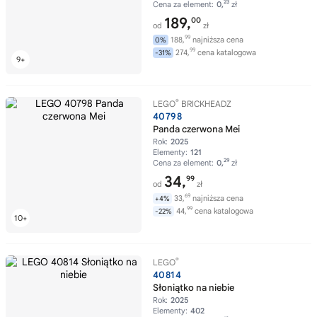
23
Cena za element:
0,
zł
189,
00
od
zł
99
188,
najniższa cena
0%
99
274,
cena katalogowa
-31%
®
LEGO
BRICKHEADZ
40798
Panda czerwona Mei
Rok:
2025
Elementy:
121
29
Cena za element:
0,
zł
34,
99
od
zł
69
33,
najniższa cena
+4%
99
44,
cena katalogowa
-22%
®
LEGO
40814
Słoniątko na niebie
Rok:
2025
Elementy:
402