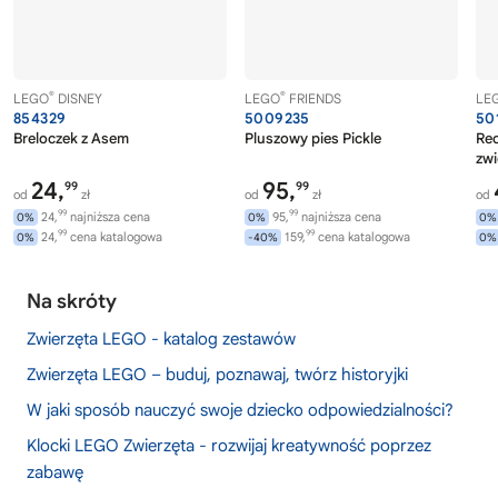
®
®
LEGO
DISNEY
LEGO
FRIENDS
LE
854329
5009235
50
Breloczek z Asem
Pluszowy pies Pickle
Rec
zwi
24,
95,
99
99
od
zł
od
zł
od
99
99
24,
najniższa cena
95,
najniższa cena
0%
0%
0%
99
99
24,
cena katalogowa
159,
cena katalogowa
0%
-40%
0%
Na skróty
Zwierzęta LEGO - katalog zestawów
Zwierzęta LEGO – buduj, poznawaj, twórz historyjki
W jaki sposób nauczyć swoje dziecko odpowiedzialności?
Klocki LEGO Zwierzęta - rozwijaj kreatywność poprzez
zabawę