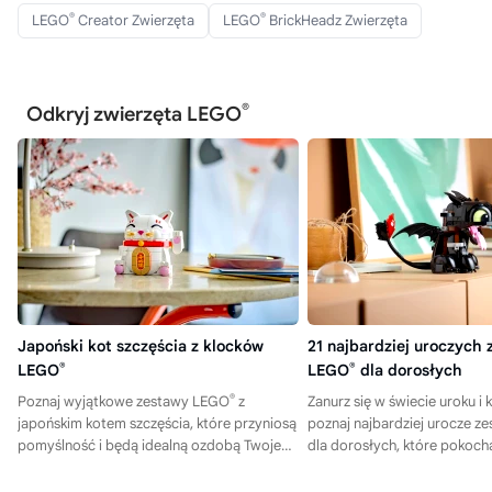
®
®
LEGO
Creator Zwierzęta
LEGO
BrickHeadz Zwierzęta
®
Odkryj zwierzęta LEGO
Japoński kot szczęścia z klocków
21 najbardziej uroczych
LEGO
®
LEGO
®
dla dorosłych
®
Poznaj wyjątkowe zestawy LEGO
z
Zanurz się w świecie uroku i
japońskim kotem szczęścia, które przyniosą
poznaj najbardziej urocze 
pomyślność i będą idealną ozdobą Twojego
dla dorosłych, które pokoch
domu – kliknij i odkryj je wszystkie!
pierwszego spojrzenia.