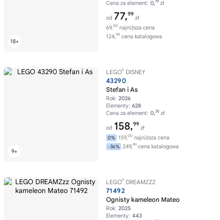
19
Cena za element:
0,
zł
77,
99
od
zł
00
69,
najniższa cena
99
124,
cena katalogowa
®
LEGO
DISNEY
43290
Stefan i As
Rok:
2026
Elementy:
628
25
Cena za element:
0,
zł
158,
99
od
zł
00
159,
najniższa cena
0%
99
249,
cena katalogowa
-36%
®
LEGO
DREAMZZZ
71492
Ognisty kameleon Mateo
Rok:
2025
Elementy:
443