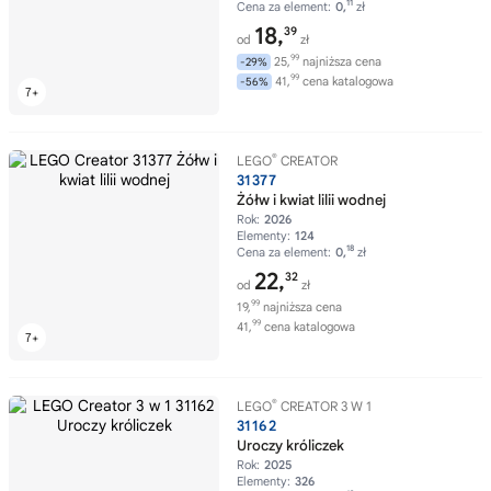
11
Cena za element:
0,
zł
18,
39
od
zł
99
25,
najniższa cena
-29%
99
41,
cena katalogowa
-56%
®
LEGO
CREATOR
31377
Żółw i kwiat lilii wodnej
Rok:
2026
Elementy:
124
18
Cena za element:
0,
zł
22,
32
od
zł
99
19,
najniższa cena
99
41,
cena katalogowa
®
LEGO
CREATOR 3 W 1
31162
Uroczy króliczek
Rok:
2025
Elementy:
326