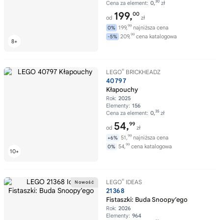
30
Cena za element:
0,
zł
199,
00
od
zł
99
199,
najniższa cena
0%
99
209,
cena katalogowa
-5%
®
LEGO
BRICKHEADZ
40797
Kłapouchy
Rok:
2025
Elementy:
156
35
Cena za element:
0,
zł
54,
99
od
zł
99
51,
najniższa cena
+6%
99
54,
cena katalogowa
0%
®
LEGO
IDEAS
21368
Fistaszki: Buda Snoopy’ego
Rok:
2026
Elementy:
964