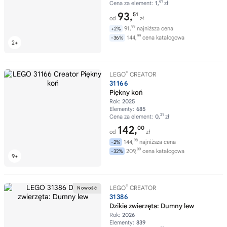
61
Cena za element:
1,
zł
93,
51
od
zł
99
91,
najniższa cena
+2%
99
144,
cena katalogowa
-36%
®
LEGO
CREATOR
31166
Piękny koń
Rok:
2025
Elementy:
685
21
Cena za element:
0,
zł
142,
00
od
zł
98
144,
najniższa cena
-2%
99
209,
cena katalogowa
-32%
®
LEGO
CREATOR
31386
Dzikie zwierzęta: Dumny lew
Rok:
2026
Elementy:
839