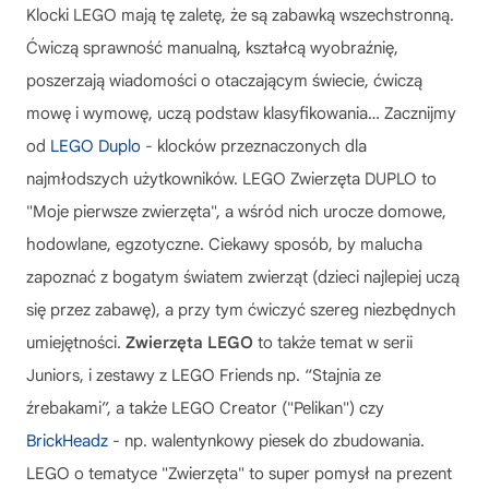
Klocki LEGO mają tę zaletę, że są zabawką wszechstronną.
Ćwiczą sprawność manualną, kształcą wyobraźnię,
poszerzają wiadomości o otaczającym świecie, ćwiczą
mowę i wymowę, uczą podstaw klasyfikowania… Zacznijmy
od
LEGO Duplo
- klocków przeznaczonych dla
najmłodszych użytkowników.
LEGO Zwierzęta DUPLO
to
"Moje pierwsze zwierzęta", a wśród nich urocze domowe,
hodowlane, egzotyczne. Ciekawy sposób, by malucha
zapoznać z bogatym światem zwierząt (dzieci najlepiej uczą
się przez zabawę), a przy tym ćwiczyć szereg niezbędnych
umiejętności.
Zwierzęta LEGO
to także temat w serii
Juniors, i zestawy z LEGO Friends np. “Stajnia ze
źrebakami”, a także LEGO Creator ("Pelikan") czy
BrickHeadz
- np. walentynkowy piesek do zbudowania.
LEGO o tematyce "Zwierzęta" to super pomysł na prezent