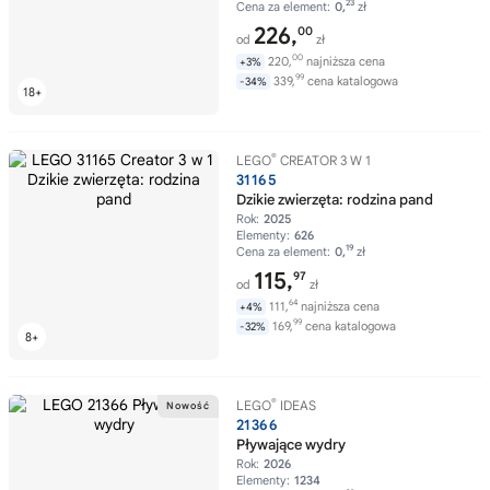
23
Cena za element:
0,
zł
226,
00
od
zł
00
220,
najniższa cena
+3%
99
339,
cena katalogowa
-34%
®
LEGO
CREATOR 3 W 1
31165
Dzikie zwierzęta: rodzina pand
Rok:
2025
Elementy:
626
19
Cena za element:
0,
zł
115,
97
od
zł
64
111,
najniższa cena
+4%
99
169,
cena katalogowa
-32%
®
LEGO
IDEAS
21366
Pływające wydry
Rok:
2026
Elementy:
1234