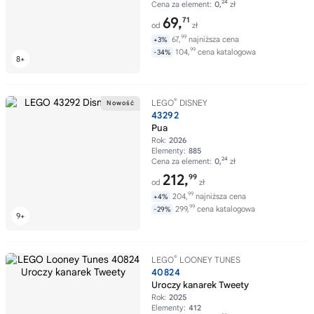
24
Cena za element:
0,
zł
69,
71
od
zł
99
67,
najniższa cena
+3%
99
104,
cena katalogowa
-34%
®
LEGO
DISNEY
43292
Pua
Rok:
2026
Elementy:
885
24
Cena za element:
0,
zł
212,
99
od
zł
99
204,
najniższa cena
+4%
99
299,
cena katalogowa
-29%
®
LEGO
LOONEY TUNES
40824
Uroczy kanarek Tweety
Rok:
2025
Elementy:
412