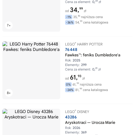
23
Cena za element:
0,
zł
34,
99
od
zł
46
35,
najniższa cena
-1%
99
54,
cena katalogowa
-36%
®
LEGO
HARRY POTTER
76448
Fawkes™: feniks Dumbledore'a
Rok:
2025
Elementy:
299
21
Cena za element:
0,
zł
61,
93
od
zł
99
61,
najniższa cena
0%
99
81,
cena katalogowa
-24%
®
LEGO
DISNEY
43286
Aryskotraci — Urocza Marie
Rok:
2026
Elementy:
369