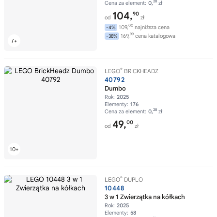
28
Cena za element:
0,
zł
104,
90
od
zł
00
109,
najniższa cena
-4%
99
169,
cena katalogowa
-38%
®
LEGO
BRICKHEADZ
40792
Dumbo
Rok:
2025
Elementy:
176
28
Cena za element:
0,
zł
49,
00
od
zł
®
LEGO
DUPLO
10448
3 w 1 Zwierzątka na kółkach
Rok:
2025
Elementy:
58