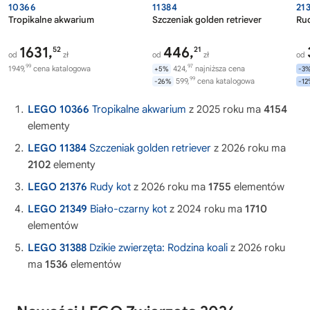
10366
11384
21
Tropikalne akwarium
Szczeniak golden retriever
Ru
1631,
446,
52
21
od
zł
od
zł
od
99
97
1949,
cena katalogowa
424,
najniższa cena
+5%
-3
99
599,
cena katalogowa
-26%
-1
LEGO 10366
Tropikalne akwarium
z 2025 roku ma
4154
elementy
LEGO 11384
Szczeniak golden retriever
z 2026 roku ma
2102
elementy
LEGO 21376
Rudy kot
z 2026 roku ma
1755
elementów
LEGO 21349
Biało-czarny kot
z 2024 roku ma
1710
elementów
LEGO 31388
Dzikie zwierzęta: Rodzina koali
z 2026 roku
ma
1536
elementów