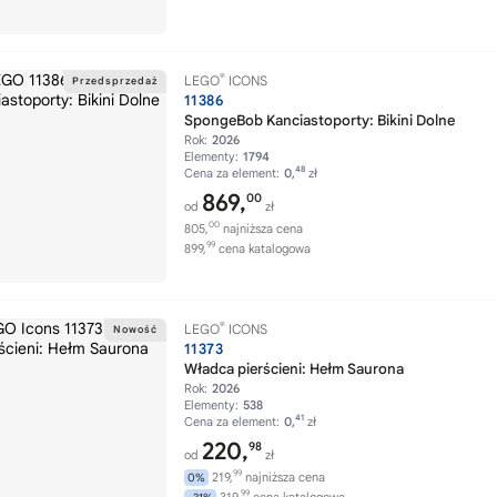
®
LEGO
ICONS
11386
SpongeBob Kanciastoporty: Bikini Dolne
Rok:
2026
Elementy:
1794
48
Cena za element:
0,
zł
869,
00
od
zł
00
805,
najniższa cena
99
899,
cena katalogowa
®
LEGO
ICONS
11373
Władca pierścieni: Hełm Saurona
Rok:
2026
Elementy:
538
41
Cena za element:
0,
zł
220,
98
od
zł
99
219,
najniższa cena
0%
99