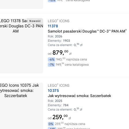
999,
cena katalogowa
-12%
®
LEGO
ICONS
11378
®
Samolot pasażerski Douglas™ DC-3™ PAN AM
Rok:
2026
Elementy:
1903
46
Cena za element:
0,
zł
879,
00
od
zł
00
940,
najniższa cena
-6%
99
949,
cena katalogowa
-7%
®
LEGO
ICONS
10375
Jak wytresować smoka: Szczerbatek
Rok:
2025
Elementy:
784
33
Cena za element:
0,
zł
259,
00
od
zł
00
259,
najniższa cena
0%
99