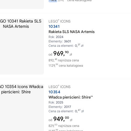
299,
cena katalogowa
-14%
®
LEGO
ICONS
10341
Rakieta SLS NASA Artemis
Rok:
2024
Elementy:
3601
27
Cena za element:
0,
zł
969,
90
od
zł
48
892,
najniższa cena
99
1129,
cena katalogowa
®
LEGO
ICONS
10354
Władca pierścieni: Shire™
Rok:
2025
Elementy:
2017
47
Cena za element:
0,
zł
949,
00
od
zł
00
829,
najniższa cena
99