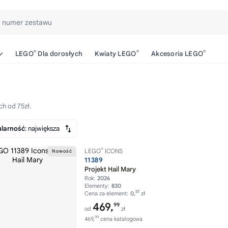
b numer zestawu
®
®
®
LEGO
Dla dorosłych
Kwiaty LEGO
Akcesoria LEGO
h od 75zł.
larność
: największa
®
LEGO
ICONS
11389
Projekt Hail Mary
Rok:
2026
Elementy:
830
57
Cena za element:
0,
zł
469,
99
od
zł
99
469,
cena katalogowa