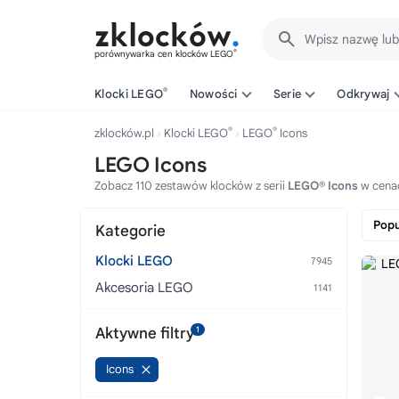
Wpisz nazwę lu
®
porównywarka cen klocków LEGO
®
Klocki LEGO
Nowości
Serie
Odkrywaj
®
®
zklocków.pl
Klocki LEGO
LEGO
Icons
LEGO Icons
Zobacz 110 zestawów klocków z serii
LEGO® Icons
w cenac
Popu
Kategorie
Klocki LEGO
Akcesoria LEGO
Aktywne filtry
1
Icons