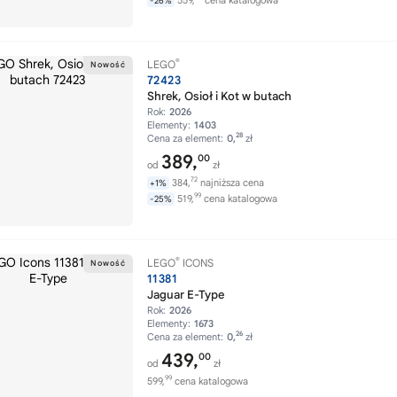
559,
cena katalogowa
-26%
®
LEGO
72423
Shrek, Osioł i Kot w butach
Rok:
2026
Elementy:
1403
28
Cena za element:
0,
zł
389,
00
od
zł
72
384,
najniższa cena
+1%
99
519,
cena katalogowa
-25%
®
LEGO
ICONS
11381
Jaguar E-Type
Rok:
2026
Elementy:
1673
26
Cena za element:
0,
zł
439,
00
od
zł
99
599,
cena katalogowa