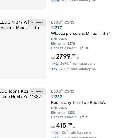
319,
cena katalogowa
-31%
®
LEGO
ICONS
11377
Władca pierścieni: Minas Tirith™
Rok:
2026
Elementy:
8278
34
Cena za element:
0,
zł
2799,
99
od
zł
00
2690,
najniższa cena
+4%
99
2799,
cena katalogowa
0%
®
LEGO
ICONS
11382
Kosmiczny Teleskop Hubble’a
Rok:
2026
Elementy:
1252
33
Cena za element:
0,
zł
415,
90
od
zł
33
413,
najniższa cena
+1%
99