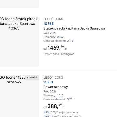
®
LEGO
ICONS
10365
Statek piracki kapitana Jacka Sparrowa
Rok:
2025
Elementy:
2862
51
Cena za element:
0,
zł
1469,
99
od
zł
99
1499,
cena katalogowa
®
LEGO
ICONS
11380
Rower szosowy
Rok:
2026
Elementy:
1015
38
Cena za element:
0,
zł
388,
99
od
zł
64
379,
najniższa cena
+2%
99