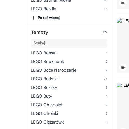
LEGO Batman Movie
LEGO Belville
LEGO Ben 10 Alien Force
Pokaż więcej
LEGO Bionicle
Tematy
LEGO Bluey
LEGO BOOST
LEGO Botanicals
LEGO Bonsai
LEGO Braille Bricks
LEGO Book nook
LEGO Brick Sketches
LEGO Boże Narodzenie
LEGO BrickHeadz
LEGO Budynki
LEGO BrickLink
LEGO Bukiety
LEGO BrickMaster
LEGO Buty
LEGO Bricks & More
LEGO Chevrolet
LEGO Building Bigger Thinking
LEGO Choinki
LEGO Cars
LEGO Ciężarówki