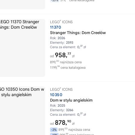
519,
cena katalogowa
-25%
®
LEGO
ICONS
11370
Stranger Things: Dom Creelów
Rok:
2026
Elementy:
2593
37
Cena za element:
0,
zł
958,
77
od
zł
00
899,
najniższa cena
99
1199,
cena katalogowa
®
LEGO
ICONS
10350
Dom w stylu angielskim
Rok:
2025
Elementy:
3266
27
Cena za element:
0,
zł
878,
90
od
zł
00
899,
najniższa cena
-2%
99