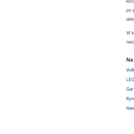
klo
LEGO FC Barcelona
po 
LEGO Ferrari
skl
LEGO Figurki
LEGO Fontanna di Trevi
W k
LEGO Ford
nasz
LEGO Formuła 1
LEGO Gremliny
Na
LEGO Grogu
Vol
LEGO Gry planszowe
LEG
LEGO Gwiazda Śmierci
Gar
LEGO Gwiezdny niszczyciel
Ryn
LEGO GWP
Nie
LEGO Halloween
LEGO Helikoptery
LEGO Hełmy