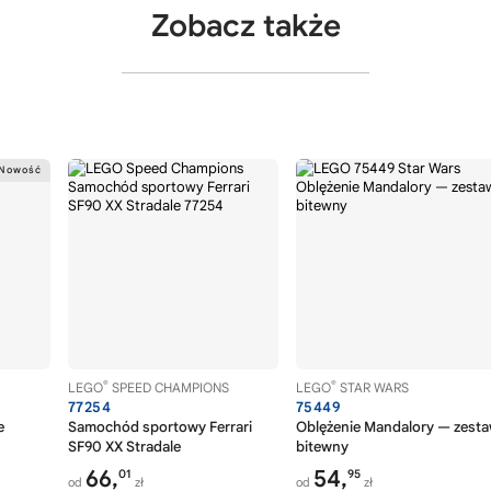
Zobacz także
®
®
LEGO
SPEED CHAMPIONS
LEGO
STAR WARS
77254
75449
e
Samochód sportowy Ferrari
Oblężenie Mandalory — zest
SF90 XX Stradale
bitewny
66,
54,
01
95
od
zł
od
zł