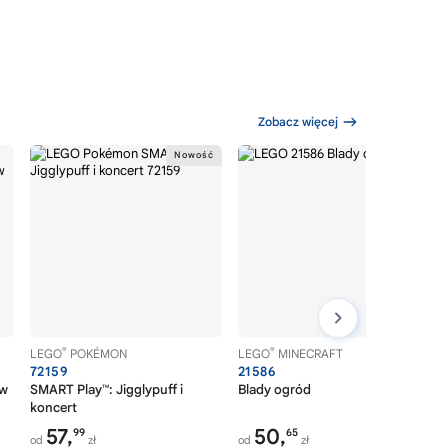
Zobacz więcej
®
®
LEGO
POKÉMON
LEGO
MINECRAFT
72159
21586
aw
SMART Play™: Jigglypuff i
Blady ogród
koncert
57,
50,
99
65
od
zł
od
zł