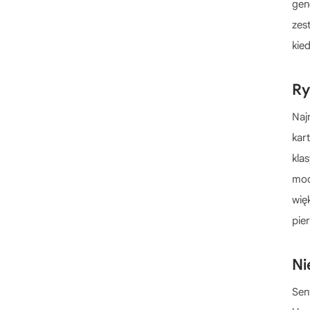
LEGO DeLorean
gen
LEGO Dinozaury
zes
LEGO Dioramy
kie
LEGO Diuna
LEGO Dla dorosłych
Ry
LEGO Do kąpieli
Naj
LEGO Dodge
kar
LEGO Domki na drzewie
kla
LEGO Domy
mod
LEGO Donkey Kong
wię
LEGO Droidy
pie
LEGO Dziadek do orzechów
LEGO Dżungla
Ni
LEGO Dźwigi
Sen
LEGO Farma