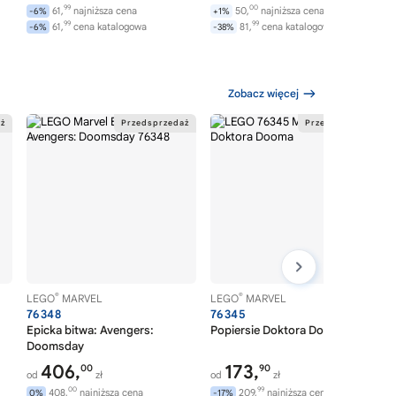
99
00
61,
najniższa cena
50,
najniższa cena
-6%
+1%
99
99
61,
cena katalogowa
81,
cena katalogowa
-6%
-38%
Zobacz więcej
®
®
LEGO
MARVEL
LEGO
MARVEL
76348
76345
Epicka bitwa: Avengers:
Popiersie Doktora Dooma
Doomsday
406,
173,
00
90
od
zł
od
zł
00
99
408,
najniższa cena
209,
najniższa cena
0%
-17%