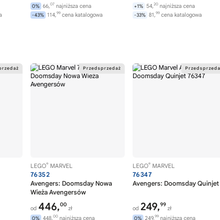
07
20
66,
najniższa cena
54,
najniższa cena
0%
+1%
99
99
a
114,
cena katalogowa
81,
cena katalogowa
-43%
-33%
®
®
LEGO
MARVEL
LEGO
MARVEL
76352
76347
Avengers: Doomsday Nowa
Avengers: Doomsday Quinjet
Wieża Avengersów
446,
249,
00
99
od
zł
od
zł
00
99
448,
najniższa cena
249,
najniższa cena
0%
0%