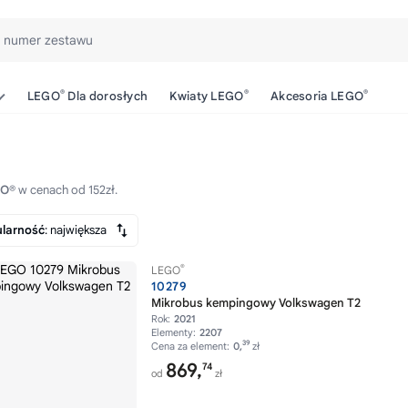
b numer zestawu
®
®
®
LEGO
Dla dorosłych
Kwiaty LEGO
Akcesoria LEGO
GO®
w cenach od 152zł.
larność
: największa
®
LEGO
10279
Mikrobus kempingowy Volkswagen T2
Rok:
2021
Elementy:
2207
39
Cena za element:
0,
zł
869,
74
od
zł