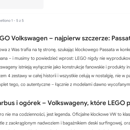
tlono 1 - 5 z 5
GO Volkswagen – najpierw szczerze: Passata
owa z Was trafia na tę stronę, szukając klockowego Passata w konkret
uana – i musimy to powiedzieć wprost: LEGO nigdy nie wyproduko
kswageny istnieją wyłącznie jako konstrukcje fanowskie i produkty in
tem 4 zestawy w całej historii i wszystkie celują w nostalgię, nie 
plet tego, co autentyczne – łącznie z modelami dawno wycofanymi, b
rbus i ogórek – Volkswageny, które LEGO 
ro nie ma codzienności, jest legenda. Oficjalne klockowe VW to klasy
tle z zaokrąglonym nadwoziem i bagażnikiem deski surfingowej, o