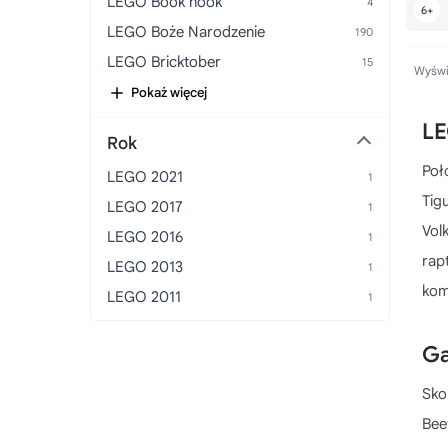
LEGO Book nook
LEGO Boże Narodzenie
LEGO Bricktober
Wyświe
LEGO Budowa
Pokaż więcej
LEGO Budynki
LE
Rok
LEGO Bugatti
Poł
LEGO 2021
LEGO Bugatti Chiron
Tig
LEGO 2017
LEGO Bukiety
Vol
LEGO 2016
LEGO Buty
rap
LEGO 2013
LEGO Chevrolet
kom
LEGO 2011
LEGO Chiński Nowy Rok
LEGO Choinki
Ga
LEGO Ciężarówki
LEGO Cristiano Ronaldo
Sko
LEGO Darth Vader
Bee