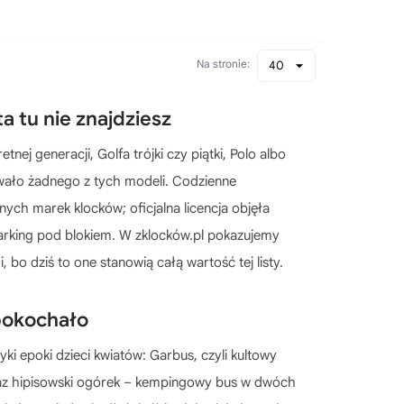
Na stronie:
40
 tu nie znajdziesz
nej generacji, Golfa trójki czy piątki, Polo albo
wało żadnego z tych modeli. Codzienne
nych marek klocków; oficjalna licencja objęła
w parking pod blokiem. W zklocków.pl pokazujemy
o dziś to one stanowią całą wartość tej listy.
pokochało
ki epoki dzieci kwiatów: Garbus, czyli kultowy
raz hipisowski ogórek – kempingowy bus w dwóch