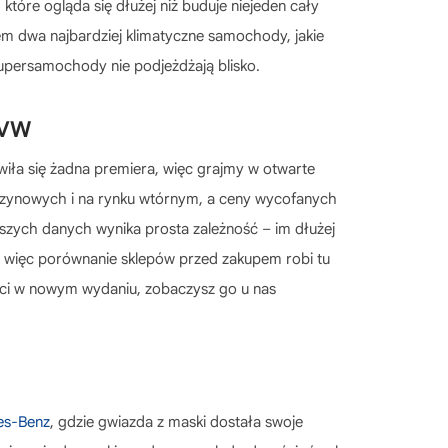
tóre ogląda się dłużej niż buduje niejeden cały
em dwa najbardziej klimatyczne samochody, jakie
 supersamochody nie podjeżdżają blisko.
 VW
jawiła się żadna premiera, więc grajmy w otwarte
gazynowych i na rynku wtórnym, a ceny wycofanych
szych danych wynika prosta zależność – im dłużej
i, więc porównanie sklepów przed zakupem robi tu
wróci w nowym wydaniu, zobaczysz go u nas
s-Benz
, gdzie gwiazda z maski dostała swoje