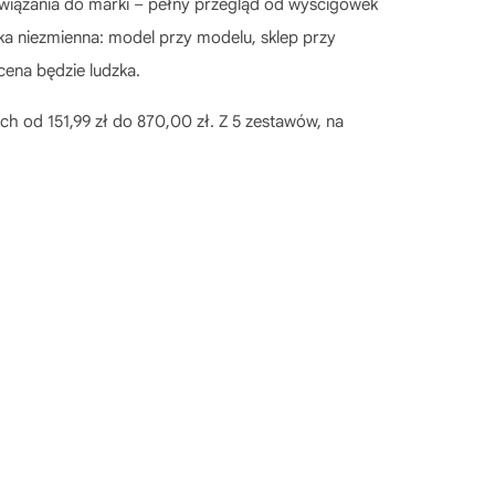
zywiązania do marki – pełny przegląd od wyścigówek
ka niezmienna: model przy modelu, sklep przy
cena będzie ludzka.
h od 151,99 zł do 870,00 zł. Z 5 zestawów, na