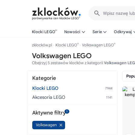
Wpisz nazwę lu
®
porównywarka cen klocków LEGO
®
Klocki LEGO
Nowości
Serie
Odkrywaj
®
®
zklocków.pl
Klocki LEGO
Volkswagen LEGO
Volkswagen LEGO
Obejrzyj 5 zestawów klocków z kategorii
Volkswagen LE
Popu
Kategorie
Klocki LEGO
Akcesoria LEGO
Aktywne filtry
1
Volkswagen