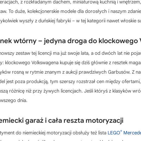
eracjach, z rozkładanym dachem, miniaturową kuchnią i wnętrzem, k
taw. To duże, kolekcjonerskie modele dla dorosłych i naszym zdani
dykolwiek wyszły z duńskiej fabryki – w tej kategorii nawet włoskie
nek wtórny – jedyna droga do klockowego
nowszy zestaw tej licencji ma już swoje lata, a od dwóch lat nie po
ty: klockowego Volkswagena kupuje się dziś głównie z resztek ma
syków rosną w rytmie znanym z aukcji prawdziwych Garbusów. Z na
el jest poza produkcją, tym szerszy rozstrzał cen między ofertam
kszą różnicę niż przy żywych licencjach. Jeśli któryś z klasyków 
rwszego dnia.
emiecki garaż i cała reszta motoryzacji
®
tyment do niemieckiej motoryzacji obsłuży też lista
LEGO
Mercede