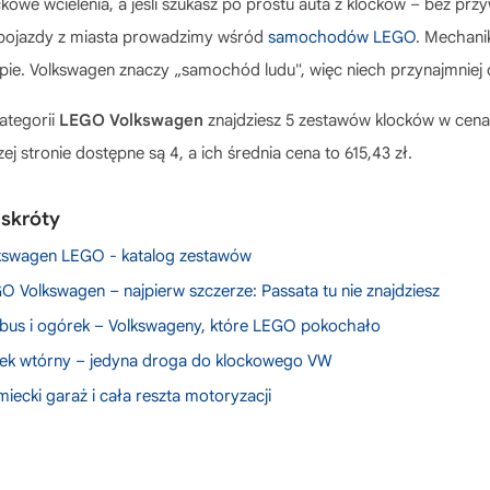
ckowe wcielenia, a jeśli szukasz po prostu auta z klocków – bez pr
pojazdy z miasta prowadzimy wśród
samochodów LEGO
. Mechani
epie. Volkswagen znaczy „samochód ludu", więc niech przynajmniej 
ategorii
LEGO Volkswagen
znajdziesz 5 zestawów klocków w cenac
ej stronie dostępne są 4, a ich średnia cena to 615,43 zł.
 skróty
kswagen LEGO - katalog zestawów
O Volkswagen – najpierw szczerze: Passata tu nie znajdziesz
bus i ogórek – Volkswageny, które LEGO pokochało
ek wtórny – jedyna droga do klockowego VW
miecki garaż i cała reszta motoryzacji