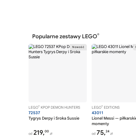
LEGO Hulkbuster
LEGO Hydroplany
LEGO Iniemamocni
LEGO Instrumenty muzyczne
®
Popularne zestawy LEGO
LEGO Jachty
LEGO Jeep
LEGO John Deere
LEGO Joker
LEGO Kalendarze adwentowe
LEGO Kampery
LEGO Kanonierka
LEGO Kaskaderzy
®
®
LEGO
KPOP DEMON HUNTERS
LEGO
EDITIONS
LEGO Kaski
72537
43011
Tygrys Derpy i Sroka Sussie
Lionel Messi — piłkarski
LEGO Koenigsegg
momenty
LEGO Konie
219,
75,
00
24
od
zł
od
zł