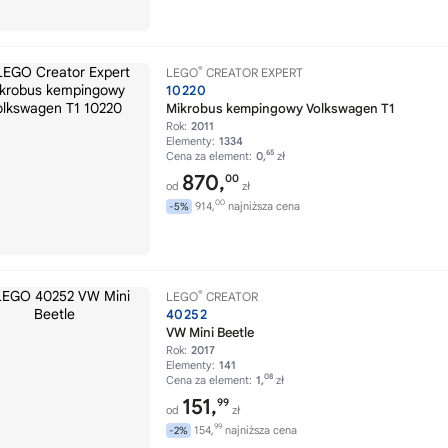
®
LEGO
CREATOR EXPERT
10220
Mikrobus kempingowy Volkswagen T1
Rok:
2011
Elementy:
1334
65
Cena za element:
0,
zł
870,
00
od
zł
00
914,
najniższa cena
-5%
®
LEGO
CREATOR
40252
VW Mini Beetle
Rok:
2017
Elementy:
141
08
Cena za element:
1,
zł
151,
99
od
zł
99
154,
najniższa cena
-2%