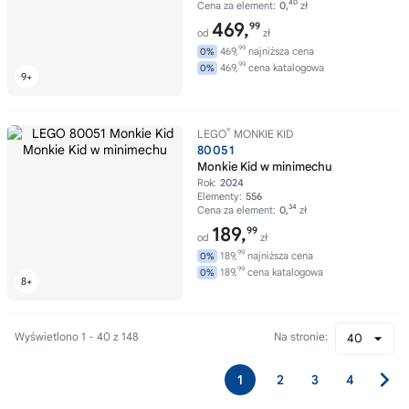
40
Cena za element:
0,
zł
469,
99
od
zł
99
469,
najniższa cena
0%
99
469,
cena katalogowa
0%
®
LEGO
MONKIE KID
80051
Monkie Kid w minimechu
Rok:
2024
Elementy:
556
34
Cena za element:
0,
zł
189,
99
od
zł
99
189,
najniższa cena
0%
99
189,
cena katalogowa
0%
Wyświetlono 1 - 40 z 148
Na stronie:
40
1
2
3
4