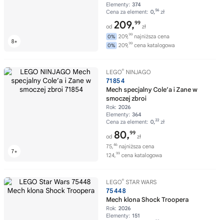
Elementy:
374
56
Cena za element:
0,
zł
209,
99
od
zł
99
209,
najniższa cena
0%
99
209,
cena katalogowa
0%
®
LEGO
NINJAGO
71854
Mech specjalny Cole’a i Zane w
smoczej zbroi
Rok:
2026
Elementy:
364
22
Cena za element:
0,
zł
80,
99
od
zł
46
75,
najniższa cena
99
124,
cena katalogowa
®
LEGO
STAR WARS
75448
Mech klona Shock Troopera
Rok:
2026
Elementy:
151