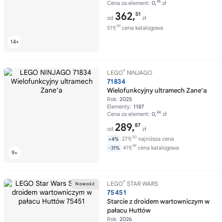
36
Cena za element:
0,
zł
362,
51
od
zł
99
519,
cena katalogowa
®
LEGO
NINJAGO
71834
Wielofunkcyjny ultramech Zane’a
Rok:
2025
Elementy:
1187
24
Cena za element:
0,
zł
289,
87
od
zł
00
279,
najniższa cena
+4%
99
419,
cena katalogowa
-31%
®
LEGO
STAR WARS
75451
Starcie z droidem wartowniczym w
pałacu Huttów
Rok:
2026