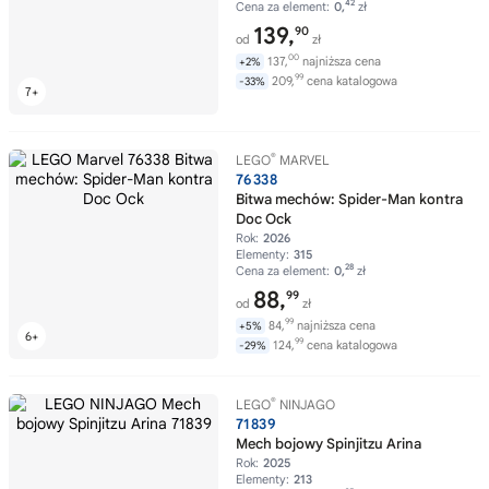
42
Cena za element:
0,
zł
139,
90
od
zł
00
137,
najniższa cena
+2%
99
209,
cena katalogowa
-33%
®
LEGO
MARVEL
76338
Bitwa mechów: Spider-Man kontra
Doc Ock
Rok:
2026
Elementy:
315
28
Cena za element:
0,
zł
88,
99
od
zł
99
84,
najniższa cena
+5%
99
124,
cena katalogowa
-29%
®
LEGO
NINJAGO
71839
Mech bojowy Spinjitzu Arina
Rok:
2025
Elementy:
213