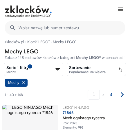
®
porównywarka cen klocków LEGO
Wpisz nazwę lub numer zestawu
®
®
zklocków.pl
Klocki LEGO
Mechy LEGO
Mechy LEGO
Zobacz 148 zestawów klocków z kategorii
Mechy LEGO®
w cenach od 12zł
1
Serie i filtry
Sortowanie
Mechy
Popularność
: największa
Mechy
z
4
1 - 40 z 148
®
LEGO
NINJAGO
71846
Mech ognistego rycerza
Rok:
2025
Elementy:
996