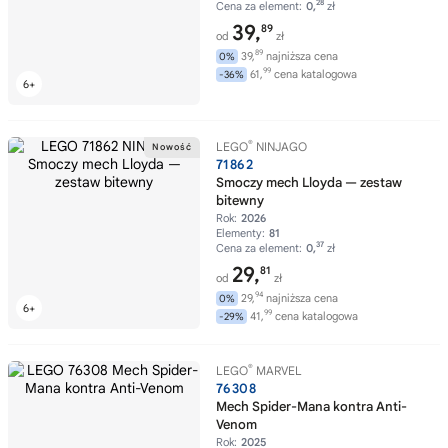
28
Cena za element:
0,
zł
39,
89
od
zł
89
39,
najniższa cena
0%
99
61,
cena katalogowa
-36%
®
LEGO
NINJAGO
71862
Smoczy mech Lloyda — zestaw
bitewny
Rok:
2026
Elementy:
81
37
Cena za element:
0,
zł
29,
81
od
zł
94
29,
najniższa cena
0%
99
41,
cena katalogowa
-29%
®
LEGO
MARVEL
76308
Mech Spider-Mana kontra Anti-
Venom
Rok:
2025