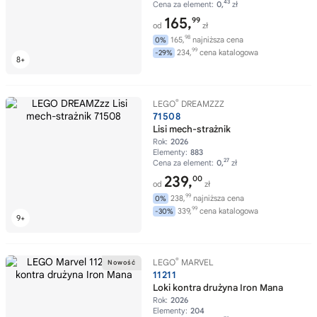
43
Cena za element:
0,
zł
165,
99
od
zł
98
165,
najniższa cena
0%
99
234,
cena katalogowa
-29%
®
LEGO
DREAMZZZ
71508
Lisi mech-strażnik
Rok:
2026
Elementy:
883
27
Cena za element:
0,
zł
239,
00
od
zł
99
238,
najniższa cena
0%
99
339,
cena katalogowa
-30%
®
LEGO
MARVEL
11211
Loki kontra drużyna Iron Mana
Rok:
2026
Elementy:
204