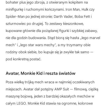
bohater plus jego zbroja, z otwieranym kokpitem na
minifigurkę i ruchomymi kończynami. Iron Man, Hulk czy
Spider-Man po jednej stronie; Darth Vader, Boba Fett i
szturmowiec po drugiej. To zestawy kieszonkowe,
kupowane głównie dla pożądanej figurki i szybkiej zabawy,
nie dla godzin budowania. Stąd biorą się hasła „lego marvel
mech" i „lego star wars mechy", a my trzymamy obie
rodziny obok siebie, bo kupuje się je zwykle tak samo —
pod konkretną postać.
Avatar, Monkie Kid i reszta światów
Poza wielką trójką mech wraca w najmniej oczekiwanych
miejscach. Avatar dał potężny AMP Suit — filmową, ciężką
maszynę bojową, jeden z bardziej okazałych mechów w
całym LEGO. Monkie Kid stawia na ogromne, kolorowe