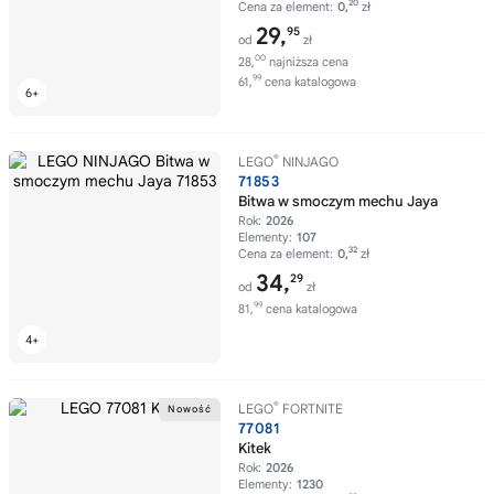
20
Cena za element:
0,
zł
29,
95
od
zł
00
28,
najniższa cena
99
61,
cena katalogowa
®
LEGO
NINJAGO
71853
Bitwa w smoczym mechu Jaya
Rok:
2026
Elementy:
107
32
Cena za element:
0,
zł
34,
29
od
zł
99
81,
cena katalogowa
®
LEGO
FORTNITE
77081
Kitek
Rok:
2026
Elementy:
1230