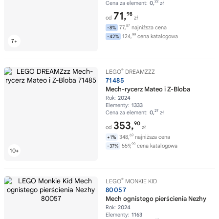
22
Cena za element:
0,
zł
71,
98
od
zł
87
77,
najniższa cena
-8%
99
124,
cena katalogowa
-42%
®
LEGO
DREAMZZZ
71485
Mech-rycerz Mateo i Z-Bloba
Rok:
2024
Elementy:
1333
27
Cena za element:
0,
zł
353,
90
od
zł
69
348,
najniższa cena
+1%
99
559,
cena katalogowa
-37%
®
LEGO
MONKIE KID
80057
Mech ognistego pierścienia Nezhy
Rok:
2024
Elementy:
1163