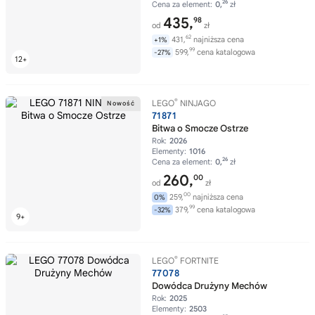
26
Cena za element:
0,
zł
435,
98
od
zł
62
431,
najniższa cena
+1%
99
599,
cena katalogowa
-27%
®
LEGO
NINJAGO
71871
Bitwa o Smocze Ostrze
Rok:
2026
Elementy:
1016
26
Cena za element:
0,
zł
260,
00
od
zł
00
259,
najniższa cena
0%
99
379,
cena katalogowa
-32%
®
LEGO
FORTNITE
77078
Dowódca Drużyny Mechów
Rok:
2025
Elementy:
2503