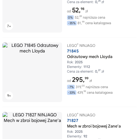
25
Cena za element:
0,
zł
52,
98
od
zł
89
52,
najniższa cena
0%
99
81,
cena katalogowa
-35%
®
LEGO
NINJAGO
71845
Odrzutowy mech Lloyda
Rok:
2025
Elementy:
1112
27
Cena za element:
0,
zł
295,
99
od
zł
00
319,
najniższa cena
-7%
99
439,
cena katalogowa
-33%
®
LEGO
NINJAGO
71827
Mech w zbroi bojowej Zane’a
Rok:
2025
Elementy:
92