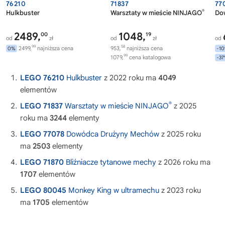
76210
71837
77
®
Hulkbuster
Warsztaty w mieście NINJAGO
Do
2489,
1048,
00
19
od
zł
od
zł
od
99
58
2499,
najniższa cena
953,
najniższa cena
0%
-1
99
1079,
cena katalogowa
-3
LEGO 76210
Hulkbuster
z 2022 roku ma
4049
elementów
®
LEGO 71837
Warsztaty w mieście NINJAGO
z 2025
roku ma
3244
elementy
LEGO 77078
Dowódca Drużyny Mechów
z 2025 roku
ma
2503
elementy
LEGO 71870
Bliźniacze tytanowe mechy
z 2026 roku ma
1707
elementów
LEGO 80045
Monkey King w ultramechu
z 2023 roku
ma
1705
elementów