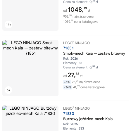
32
Cena za element:
0,
zł
1048,
19
od
zł
58
953,
najniższa cena
99
1079,
cena katalogowa
®
LEGO
NINJAGO
71851
Smok-mech Kaia — zestaw bitewny
Rok:
2026
Elementy:
85
33
Cena za element:
0,
zł
27,
88
od
zł
21
26,
najniższa cena
+6%
99
41,
cena katalogowa
-34%
®
LEGO
NINJAGO
71830
Burzowy jeździec-mech Kaia
Rok:
2025
Elementy:
333