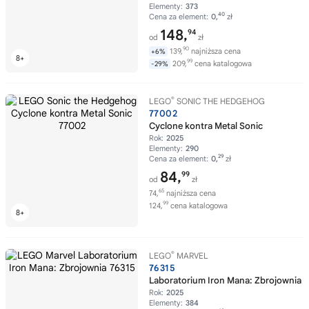
Elementy:
373
40
Cena za element:
0,
zł
148,
94
od
zł
90
139,
najniższa cena
+6%
99
209,
cena katalogowa
-29%
®
LEGO
SONIC THE HEDGEHOG
77002
Cyclone kontra Metal Sonic
Rok:
2025
Elementy:
290
29
Cena za element:
0,
zł
84,
99
od
zł
65
74,
najniższa cena
99
124,
cena katalogowa
®
LEGO
MARVEL
76315
Laboratorium Iron Mana: Zbrojownia
Rok:
2025
Elementy:
384