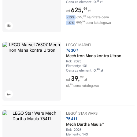
25
Cena za element:
0,
zł
625,
99
od
zł
00
695,
najniższa cena
-10%
99
999,
cena katalogowa
-37%
®
LEGO
MARVEL
76307
Mech Iron Mana kontra Ultron
Rok:
2025
Elementy:
101
40
Cena za element:
0,
zł
39,
99
od
zł
99
61,
cena katalogowa
®
LEGO
STAR WARS
75411
Mech Dartha Maula™
Rok:
2025
Elementy:
143