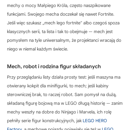
mechy o mocy Małpiego Króla, często naszpikowane
funkcjami. Swojego mecha doczekał się nawet Fortnite.
Jeśli więc szukasz „mech lego fortnite" albo czegoś spoza
klasycznych serii, ta lista i tak to obejmuje — mech jest
pomysłem na tyle uniwersalnym, że projektanci wracają do
niego w niemal każdym świecie.
Mech, robot i rodzina figur składanych
Przy przeglądaniu listy działa prosty test: jeśli maszyna ma
otwierany kokpit dla minifigurki, to mech; jeśli kabiny
sterowniczej brak, to raczej robot. Sam pomysł na dużą,
składaną figurę bojową ma w LEGO długą historię — zanim
mechy weszły na dobre do Ninjago i Marvela, ich rolę
pełniły serie figur konstrukcyjnych, jak
LEGO HERO
Factory
, a mechowe pojazdy pojawiały się też w
LEGO