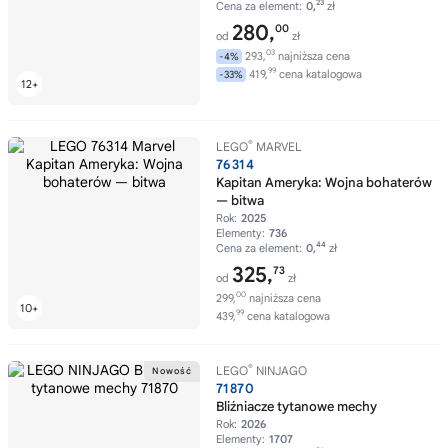
23
Cena za element:
0,
zł
280,
00
od
zł
03
293,
najniższa cena
-4%
99
419,
cena katalogowa
-33%
®
LEGO
MARVEL
76314
Kapitan Ameryka: Wojna bohaterów
— bitwa
Rok:
2025
Elementy:
736
44
Cena za element:
0,
zł
325,
73
od
zł
00
299,
najniższa cena
99
439,
cena katalogowa
®
LEGO
NINJAGO
71870
Bliźniacze tytanowe mechy
Rok:
2026
Elementy:
1707