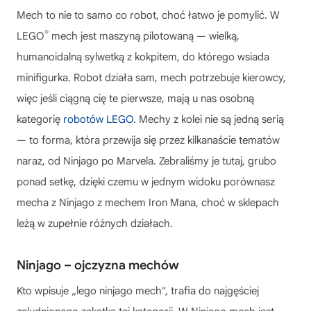
Mech to nie to samo co robot, choć łatwo je pomylić. W
®
LEGO
mech jest maszyną pilotowaną — wielką,
humanoidalną sylwetką z kokpitem, do którego wsiada
minifigurka. Robot działa sam, mech potrzebuje kierowcy,
więc jeśli ciągną cię te pierwsze, mają u nas osobną
kategorię
robotów LEGO
. Mechy z kolei nie są jedną serią
— to forma, która przewija się przez kilkanaście tematów
naraz, od Ninjago po Marvela. Zebraliśmy je tutaj, grubo
ponad setkę, dzięki czemu w jednym widoku porównasz
mecha z Ninjago z mechem Iron Mana, choć w sklepach
leżą w zupełnie różnych działach.
Ninjago – ojczyzna mechów
Kto wpisuje „lego ninjago mech", trafia do najgęściej