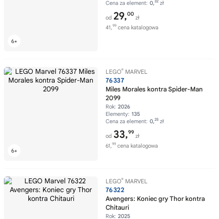
32
Cena za element:
0,
zł
29,
00
od
zł
99
41,
cena katalogowa
®
LEGO
MARVEL
76337
Miles Morales kontra Spider-Man
2099
Rok:
2026
Elementy:
135
25
Cena za element:
0,
zł
33,
99
od
zł
99
61,
cena katalogowa
®
LEGO
MARVEL
76322
Avengers: Koniec gry Thor kontra
Chitauri
Rok:
2025