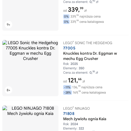
42
Cena za element:
0,
zł
339,
99
od
zł
99
339,
najniższa cena
0%
99
339,
cena katalogowa
0%
®
LEGO
SONIC THE HEDGEHOG
77005
Knuckles kontra Dr. Eggman w
mechu Egg Crusher
Rok:
2025
Elementy:
350
35
Cena za element:
0,
zł
121,
66
od
zł
99
136,
najniższa cena
-11%
99
169,
cena katalogowa
-28%
®
LEGO
NINJAGO
71808
Mech żywiołu ognia Kaia
Rok:
2024
Elementy:
322