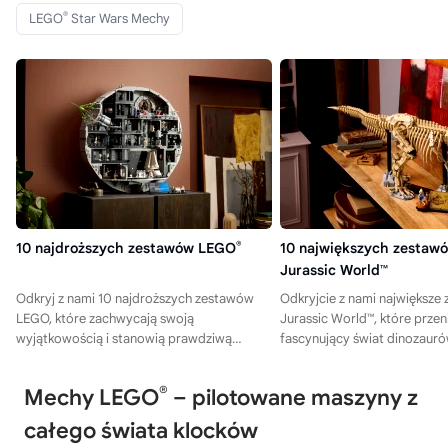
®
LEGO
Star Wars Mechy
10 najdroższych zestawów LEGO
®
10 największych zestaw
Jurassic World™
Odkryj z nami 10 najdroższych zestawów
Odkryjcie z nami największ
LEGO, które zachwycają swoją
Jurassic World™, które prze
wyjątkowością i stanowią prawdziwą
fascynujący świat dinozauró
gratkę dla kolekcjonerów i fanów!
budowania – kliknijcie i spr
propozycje!
®
Mechy LEGO
– pilotowane maszyny z
całego świata klocków