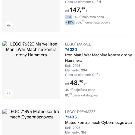
73
Cena za element:
0,
zł
147,
99
od
zł
99
149,
najniższa cena
-1%
99
209,
cena katalogowa
-30%
®
LEGO
MARVEL
76320
Iron Man i War Machine kontra drony
Hammera
Rok:
2025
Elementy:
204
24
Cena za element:
0,
zł
48,
90
od
zł
00
45,
najniższa cena
99
81,
cena katalogowa
®
LEGO
DREAMZZZ
71495
Mateo kontra mech Cybermózgowca
Rok:
2025
Elementy:
368