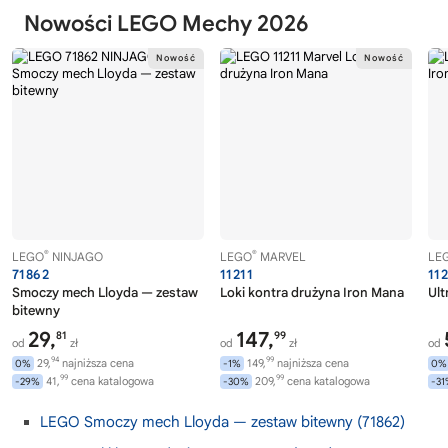
Nowości LEGO Mechy 2026
®
®
LEGO
NINJAGO
LEGO
MARVEL
LE
71862
11211
11
Smoczy mech Lloyda — zestaw
Loki kontra drużyna Iron Mana
Ult
bitewny
29,
147,
81
99
od
zł
od
zł
od
94
99
29,
najniższa cena
149,
najniższa cena
0%
-1%
0%
99
99
41,
cena katalogowa
209,
cena katalogowa
-29%
-30%
-3
LEGO Smoczy mech Lloyda — zestaw bitewny (71862)