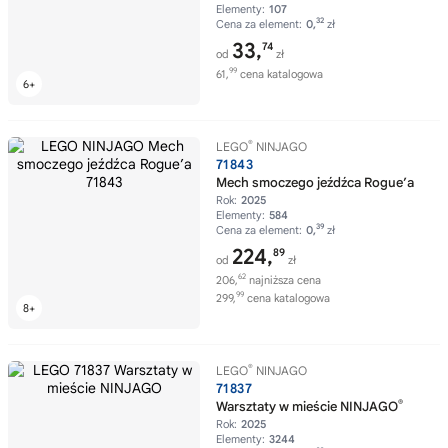
Elementy:
107
32
Cena za element:
0,
zł
33,
74
od
zł
99
61,
cena katalogowa
®
LEGO
NINJAGO
71843
Mech smoczego jeźdźca Rogue’a
Rok:
2025
Elementy:
584
39
Cena za element:
0,
zł
224,
89
od
zł
62
206,
najniższa cena
99
299,
cena katalogowa
®
LEGO
NINJAGO
71837
®
Warsztaty w mieście NINJAGO
Rok:
2025
Elementy:
3244