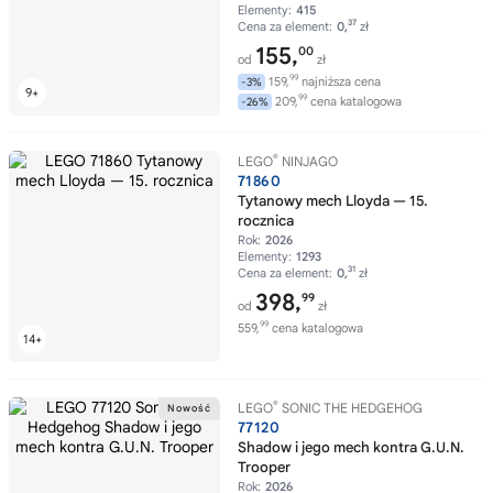
Elementy:
415
37
Cena za element:
0,
zł
155,
00
od
zł
99
159,
najniższa cena
-3%
99
209,
cena katalogowa
-26%
®
LEGO
NINJAGO
71860
Tytanowy mech Lloyda — 15.
rocznica
Rok:
2026
Elementy:
1293
31
Cena za element:
0,
zł
398,
99
od
zł
99
559,
cena katalogowa
®
LEGO
SONIC THE HEDGEHOG
77120
Shadow i jego mech kontra G.U.N.
Trooper
Rok:
2026