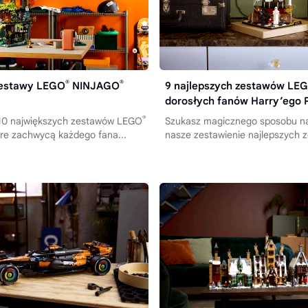
®
®
zestawy LEGO
NINJAGO
9 najlepszych zestawów LE
dorosłych fanów Harry’ego 
®
 10 największych zestawów LEGO
Szukasz magicznego sposobu na
óre zachwycą każdego fana...
nasze zestawienie najlepszych z