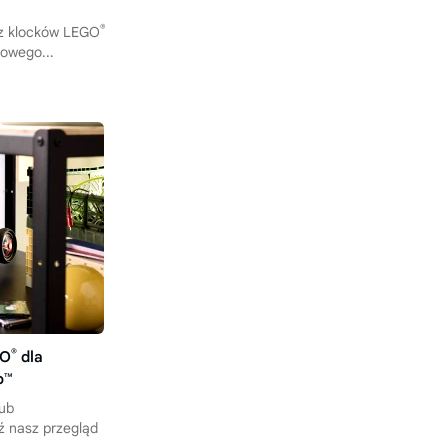
®
z klocków LEGO
gowego...
®
GO
dla
o™
lub
ź nasz przegląd