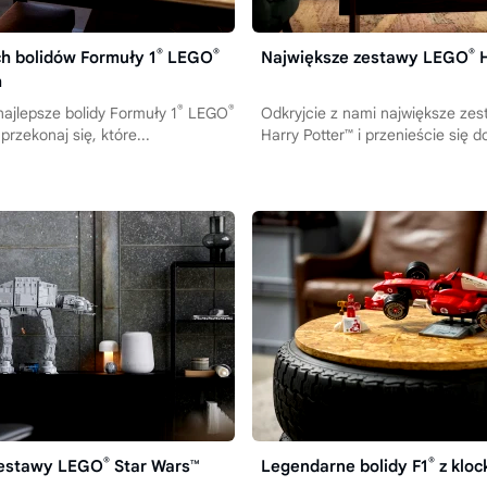
®
®
®
ch bolidów Formuły 1
LEGO
Największe zestawy LEGO
H
h
®
®
najlepsze bolidy Formuły 1
LEGO
Odkryjcie z nami największe ze
przekonaj się, które...
Harry Potter™ i przenieście się 
®
®
zestawy LEGO
Star Wars™
Legendarne bolidy F1
z klo