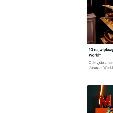
10 najwięks
World™
Odkryjcie z n
Jurassic World