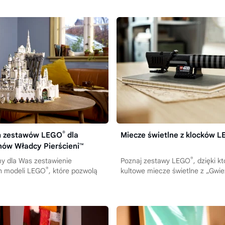
®
ch zestawów LEGO
dla
Miecze świetlne z klocków 
nów Władcy Pierścieni™
®
y dla Was zestawienie
Poznaj zestawy LEGO
, dzięki 
®
h modeli LEGO
, które pozwolą
kultowe miecze świetlne z „Gwie