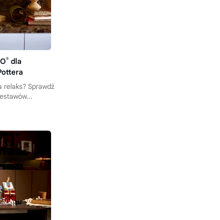
®
GO
dla
Pottera
 relaks? Sprawdź
estawów...