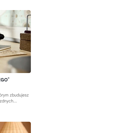
®
LEGO
którym zbudujesz
zdnych...