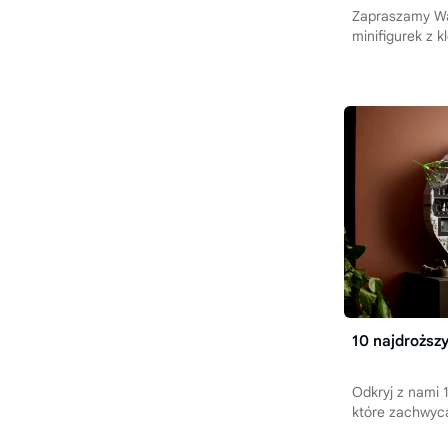
Zapraszamy Was
minifigurek z 
10 najdrożs
Odkryj z nami
które zachwyca