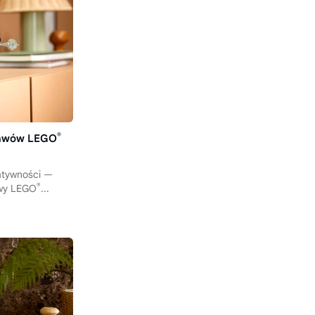
®
stawów LEGO
eatywności —
®
awy LEGO
...