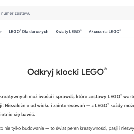
b numer zestawu
®
®
®
LEGO
Dla dorosłych
Kwiaty LEGO
Akcesoria LEGO
®
Odkryj klocki LEGO
®
 kreatywnych możliwości i sprawdź, które zestawy LEGO
wart
®
ji! Niezależnie od wieku i zainteresowań — z LEGO
każdy może
etnie się bawić.
o nie tylko budowanie — to świat pełen kreatywności, pasji i niezwy