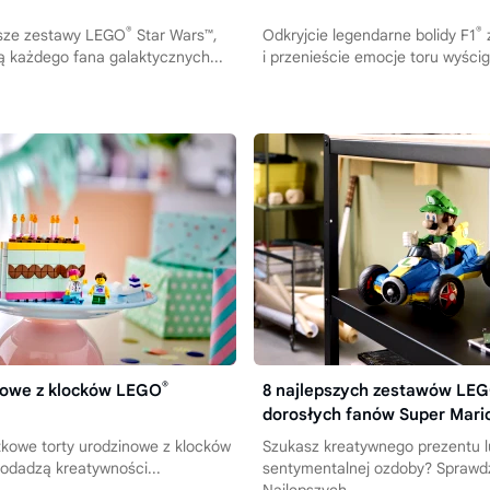
®
®
ksze zestawy LEGO
Star Wars™,
Odkryjcie legendarne bolidy F1
 każdego fana galaktycznych...
i przenieście emocje toru wyści
®
nowe z klocków LEGO
8 najlepszych zestawów LE
dorosłych fanów Super Mari
tkowe torty urodzinowe z klocków
Szukasz kreatywnego prezentu 
dodadzą kreatywności...
sentymentalnej ozdoby? Sprawd