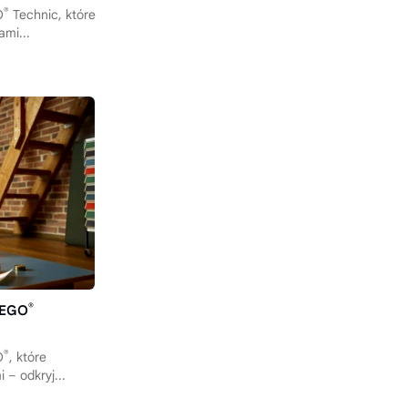
®
O
Technic, które
ami...
®
LEGO
®
O
, które
 – odkryj...