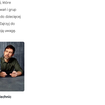
, które
wań i grup
do dziecięcej
Zajrzyj do
oją uwagę.
echnic