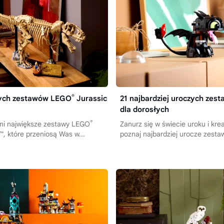
®
zych zestawów LEGO
Jurassic
21 najbardziej uroczych ze
dla dorosłych
®
ami największe zestawy LEGO
Zanurz się w świecie uroku i kr
™, które przeniosą Was w...
poznaj najbardziej urocze zest