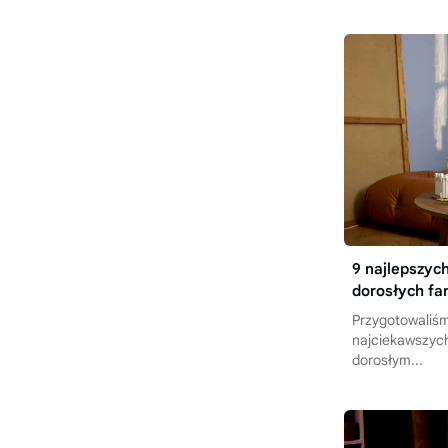
9 najlepszy
dorosłych fa
Przygotowaliśm
najciekawszyc
dorosłym...