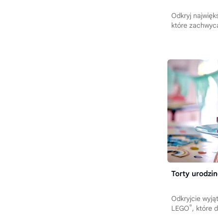
Odkryj najwię
które zachwycą
Torty urodzi
Odkryjcie wyją
®
LEGO
, które 