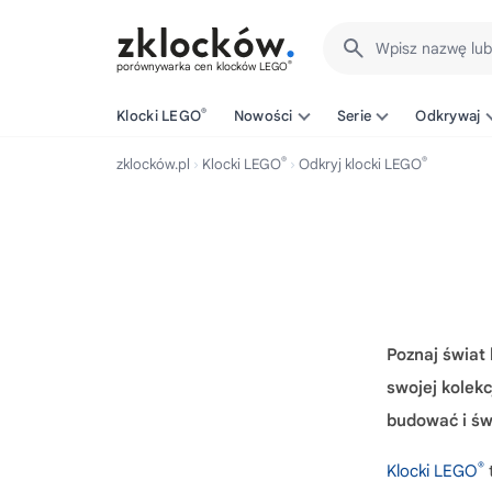
Wpisz nazwę lu
®
porównywarka cen klocków LEGO
®
Klocki LEGO
Nowości
Serie
Odkrywaj
®
®
zklocków.pl
Klocki LEGO
Odkryj klocki LEGO
Poznaj świat
swojej kolekc
budować i świ
®
Klocki LEGO
t