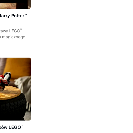
arry Potter™
®
stawy LEGO
do magicznego...
®
cków LEGO