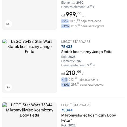
Elementy:
2970
34
Cena za element:
0,
zł
999,
00
od
zł
00
1095,
najniższa cena
-9%
99
1299,
cena katalogowa
-23%
®
LEGO
STAR WARS
75433
Statek kosmiczny Jango Fetta
Rok:
2025
Elementy:
707
30
Cena za element:
0,
zł
210,
00
od
zł
98
212,
najniższa cena
-1%
99
299,
cena katalogowa
-30%
®
LEGO
STAR WARS
75344
Mikromyśliwiec kosmiczny Boby
Fetta™
Rok:
2023