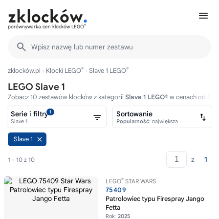
®
porównywarka cen klocków LEGO
Wpisz nazwę lub numer zestawu
®
®
zklocków.pl
Klocki LEGO
Slave 1 LEGO
LEGO Slave 1
Zobacz 10 zestawów klocków z kategorii
Slave 1 LEGO®
w cenach od 66zł
1
Serie i filtry
Sortowanie
Slave 1
Popularność
: największa
Slave 1
z
1
1 - 10 z 10
®
LEGO
STAR WARS
75409
Patrolowiec typu Firespray Jango
Fetta
Rok:
2025