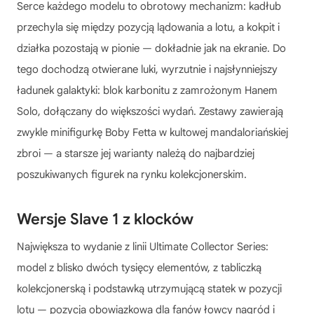
Serce każdego modelu to obrotowy mechanizm: kadłub
przechyla się między pozycją lądowania a lotu, a kokpit i
działka pozostają w pionie — dokładnie jak na ekranie. Do
tego dochodzą otwierane luki, wyrzutnie i najsłynniejszy
ładunek galaktyki: blok karbonitu z zamrożonym Hanem
Solo, dołączany do większości wydań. Zestawy zawierają
zwykle minifigurkę Boby Fetta w kultowej mandaloriańskiej
zbroi — a starsze jej warianty należą do najbardziej
poszukiwanych figurek na rynku kolekcjonerskim.
Wersje Slave 1 z klocków
Największa to wydanie z linii Ultimate Collector Series:
model z blisko dwóch tysięcy elementów, z tabliczką
kolekcjonerską i podstawką utrzymującą statek w pozycji
lotu — pozycja obowiązkowa dla fanów łowcy nagród i