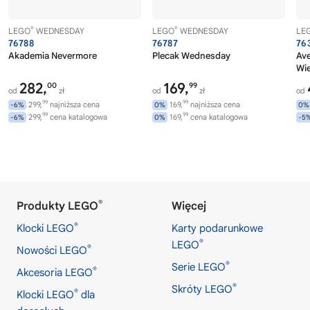
®
®
LEGO
WEDNESDAY
LEGO
WEDNESDAY
LE
76788
76787
76
Akademia Nevermore
Plecak Wednesday
Av
Wi
282,
169,
00
99
od
zł
od
zł
od
99
99
299,
najniższa cena
169,
najniższa cena
-6%
0%
0%
99
99
299,
cena katalogowa
169,
cena katalogowa
-6%
0%
-5
®
Produkty LEGO
Więcej
®
Klocki LEGO
Karty podarunkowe
®
LEGO
®
Nowości LEGO
®
Serie LEGO
®
Akcesoria LEGO
®
Skróty LEGO
®
Klocki LEGO
dla