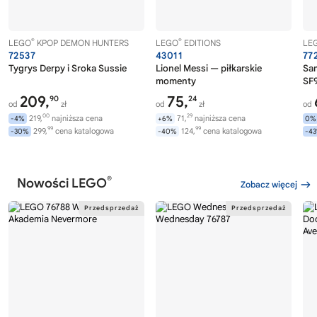
®
®
LEGO
KPOP DEMON HUNTERS
LEGO
EDITIONS
LE
72537
43011
77
Tygrys Derpy i Sroka Sussie
Lionel Messi — piłkarskie
Sa
momenty
SF9
209,
75,
90
24
od
zł
od
zł
od
00
29
219,
najniższa cena
71,
najniższa cena
-4%
+6%
0%
99
99
299,
cena katalogowa
124,
cena katalogowa
-30%
-40%
-4
®
Nowości LEGO
Zobacz więcej