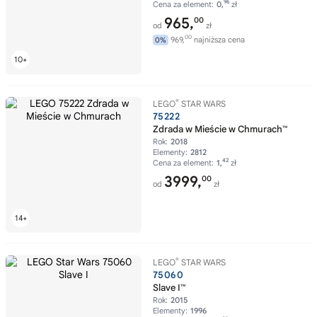
96
Cena za element:
0,
zł
965,
00
od
zł
00
969,
najniższa cena
0%
®
LEGO
STAR WARS
75222
Zdrada w Mieście w Chmurach™
Rok:
2018
Elementy:
2812
42
Cena za element:
1,
zł
3999,
00
od
zł
®
LEGO
STAR WARS
75060
Slave I™
Rok:
2015
Elementy:
1996