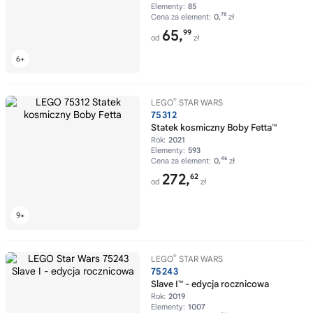
Elementy:
85
78
Cena za element:
0,
zł
65,
99
od
zł
®
LEGO
STAR WARS
75312
Statek kosmiczny Boby Fetta™
Rok:
2021
Elementy:
593
46
Cena za element:
0,
zł
272,
62
od
zł
®
LEGO
STAR WARS
75243
Slave I™ - edycja rocznicowa
Rok:
2019
Elementy:
1007