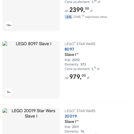
20
Cena za element:
1,
zł
2399,
00
od
zł
00
2548,
najniższa cena
-6%
®
LEGO
STAR WARS
8097
Slave I™
Rok:
2010
Elementy:
573
71
Cena za element:
1,
zł
979,
00
od
zł
®
LEGO
STAR WARS
20019
Slave I™
Rok:
2011
Elementy:
76