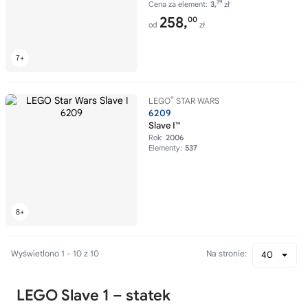
39
Cena za element:
3,
zł
258,
00
od
zł
®
LEGO
STAR WARS
6209
Slave I™
Rok:
2006
Elementy:
537
Wyświetlono 1 - 10 z 10
Na stronie:
40
LEGO Slave 1 – statek