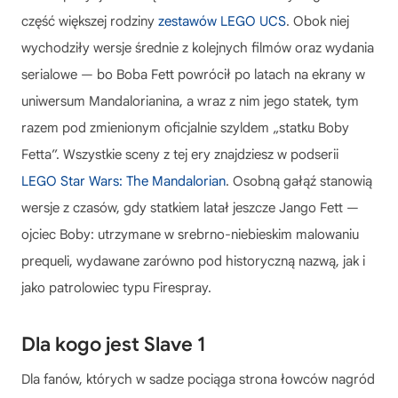
część większej rodziny
zestawów LEGO UCS
. Obok niej
wychodziły wersje średnie z kolejnych filmów oraz wydania
serialowe — bo Boba Fett powrócił po latach na ekrany w
uniwersum Mandalorianina, a wraz z nim jego statek, tym
razem pod zmienionym oficjalnie szyldem „statku Boby
Fetta”. Wszystkie sceny z tej ery znajdziesz w podserii
LEGO Star Wars: The Mandalorian
. Osobną gałąź stanowią
wersje z czasów, gdy statkiem latał jeszcze Jango Fett —
ojciec Boby: utrzymane w srebrno-niebieskim malowaniu
prequeli, wydawane zarówno pod historyczną nazwą, jak i
jako patrolowiec typu Firespray.
Dla kogo jest Slave 1
Dla fanów, których w sadze pociąga strona łowców nagród