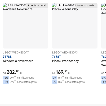
®
®
LEGO
WEDNESDAY
LEGO
WEDNESDAY
LE
76788
76787
76
Akademia Nevermore
Plecak Wednesday
Av
Wi
282,
169,
00
99
od
zł
od
zł
od
99
99
299,
najniższa cena
169,
najniższa cena
-6%
0%
0%
99
99
299,
cena katalogowa
169,
cena katalogowa
-6%
0%
-5