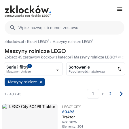
®
porównywarka cen klocków LEGO
Wpisz nazwę lub numer zestawu
®
®
zklocków.pl
Klocki LEGO
Maszyny rolnicze LEGO
Maszyny rolnicze LEGO
Zobacz 45 zestawów klocków z kategorii
Maszyny rolnicze LEGO®
w cena
1
Serie i filtry
Sortowanie
Maszyny rolnicze
Popularność
: największa
Maszyny rolnicze
z
2
1 - 40 z 45
®
LEGO
CITY
60498
Traktor
Rok:
2026
Elementy:
204