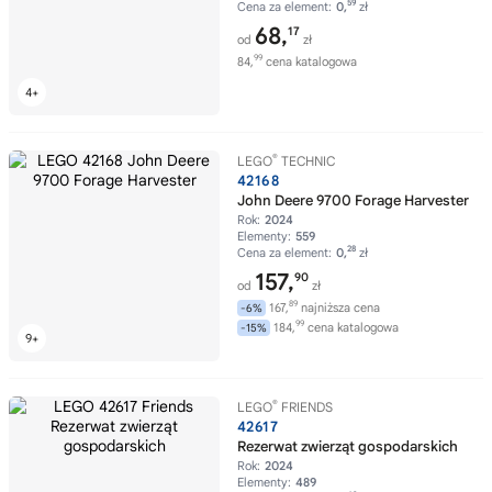
59
Cena za element:
0,
zł
68,
17
od
zł
99
84,
cena katalogowa
®
LEGO
TECHNIC
42168
John Deere 9700 Forage Harvester
Rok:
2024
Elementy:
559
28
Cena za element:
0,
zł
157,
90
od
zł
89
167,
najniższa cena
-6%
99
184,
cena katalogowa
-15%
®
LEGO
FRIENDS
42617
Rezerwat zwierząt gospodarskich
Rok:
2024
Elementy:
489