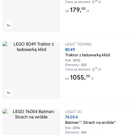
29
Cena za element:
2,
zł
179,
00
od
zł
®
LEGO
TECHNIC
8049
Traktor z ładowarką kłód
Rok:
2010
Elementy:
525
01
Cena za element:
2,
zł
1055,
00
od
zł
®
LEGO
DC
76054
Batman™: Strach na wróble™
Rok:
2016
Elementy:
563