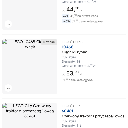
22
Cena za element:
0,
zł
44,
30
od
zł
92
41,
najniższa cena
+6%
99
81,
cena katalogowa
-46%
®
LEGO
DUPLO
10468
Ciągnik i rynek
Rok:
2026
Elementy:
18
99
Cena za element:
2,
zł
53,
90
od
zł
99
81,
cena katalogowa
®
LEGO
CITY
60461
Czerwony traktor z przyczepą i owcą
Rok:
2025
Elementy:
116