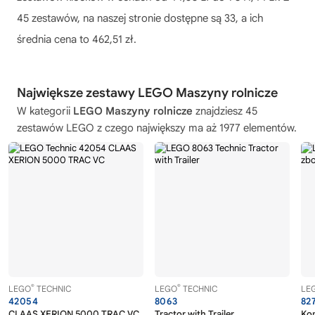
45 zestawów, na naszej stronie dostępne są 33, a ich
średnia cena to 462,51 zł.
Największe zestawy LEGO Maszyny rolnicze
W kategorii
LEGO Maszyny rolnicze
znajdziesz 45
zestawów LEGO z czego największy ma aż 1977 elementów.
®
®
LEGO
TECHNIC
LEGO
TECHNIC
LE
42054
8063
82
CLAAS XERION 5000 TRAC VC
Tractor with Trailer
Ko