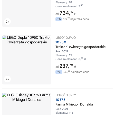
Elementy:
97
57
Cena za element:
7,
zł
734,
12
od
zł
99
739,
najniższa cena
-1%
®
LEGO
DUPLO
10950
Traktor i zwierzęta gospodarskie
Rok:
2021
Elementy:
27
80
Cena za element:
8,
zł
237,
70
od
zł
55
242,
najniższa cena
-2%
®
LEGO
DISNEY
10775
Farma Mikiego i Donalda
Rok:
2021
Elementy:
118