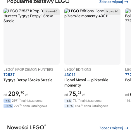
Popularne zestawy LEGO
Zobacz więcej
®
®
LEGO
KPOP DEMON HUNTERS
LEGO
EDITIONS
LE
72537
43011
77
Tygrys Derpy i Sroka Sussie
Lionel Messi — piłkarskie
Bol
momenty
209,
75,
90
23
od
zł
od
zł
od
00
29
219,
najniższa cena
71,
najniższa cena
114,
-4%
+6%
99
99
299,
cena katalogowa
124,
cena katalogowa
-30%
-40%
®
Nowości LEGO
Zobacz więcej