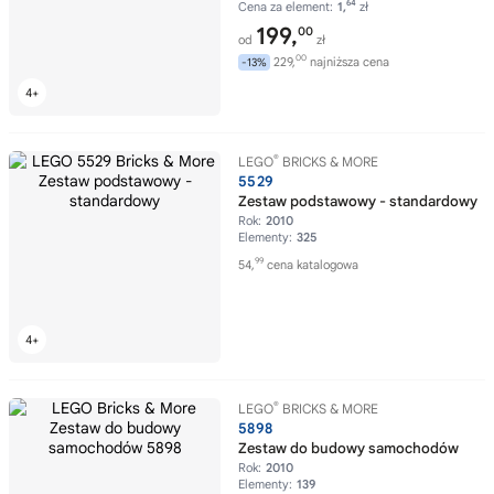
64
Cena za element:
1,
zł
199,
00
od
zł
00
229,
najniższa cena
-13%
®
LEGO
BRICKS & MORE
5529
Zestaw podstawowy - standardowy
Rok:
2010
Elementy:
325
99
54,
cena katalogowa
®
LEGO
BRICKS & MORE
5898
Zestaw do budowy samochodów
Rok:
2010
Elementy:
139