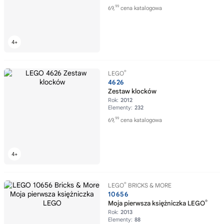
99
69,
cena katalogowa
®
LEGO
4626
Zestaw klocków
Rok:
2012
Elementy:
232
99
69,
cena katalogowa
®
LEGO
BRICKS & MORE
10656
®
Moja pierwsza księżniczka LEGO
Rok:
2013
Elementy:
88