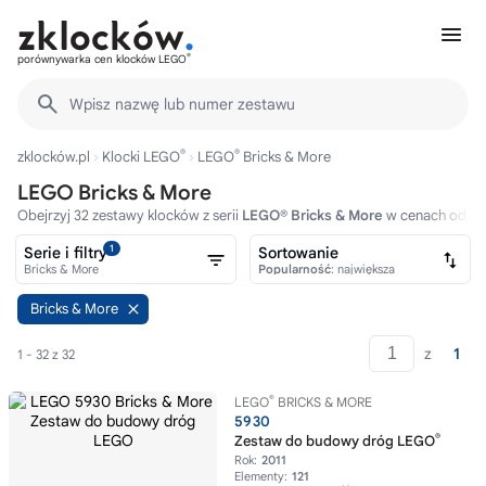
®
porównywarka cen klocków LEGO
Wpisz nazwę lub numer zestawu
®
®
zklocków.pl
Klocki LEGO
LEGO
Bricks & More
LEGO Bricks & More
Obejrzyj 32 zestawy klocków z serii
LEGO® Bricks & More
w cenach od 199
1
Serie i filtry
Sortowanie
Bricks & More
Popularność
: największa
Bricks & More
z
1
1 - 32 z 32
®
LEGO
BRICKS & MORE
5930
®
Zestaw do budowy dróg LEGO
Rok:
2011
Elementy:
121