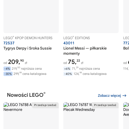
®
®
LEGO
KPOP DEMON HUNTERS
LEGO
EDITIONS
LE
72537
43011
77
Tygrys Derpy i Sroka Sussie
Lionel Messi — piłkarskie
Bol
momenty
209,
75,
90
22
od
zł
od
zł
od
00
29
219,
najniższa cena
71,
najniższa cena
114,
-4%
+6%
99
99
299,
cena katalogowa
124,
cena katalogowa
-30%
-40%
®
Nowości LEGO
Zobacz więcej