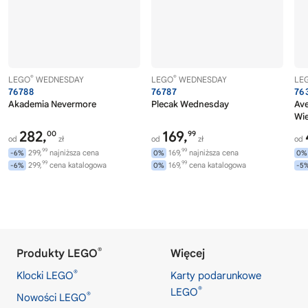
®
®
LEGO
WEDNESDAY
LEGO
WEDNESDAY
LE
76788
76787
76
Akademia Nevermore
Plecak Wednesday
Av
Wi
282,
169,
00
99
od
zł
od
zł
od
99
99
299,
najniższa cena
169,
najniższa cena
-6%
0%
0%
99
99
299,
cena katalogowa
169,
cena katalogowa
-6%
0%
-5
®
Produkty LEGO
Więcej
®
Klocki LEGO
Karty podarunkowe
®
LEGO
®
Nowości LEGO