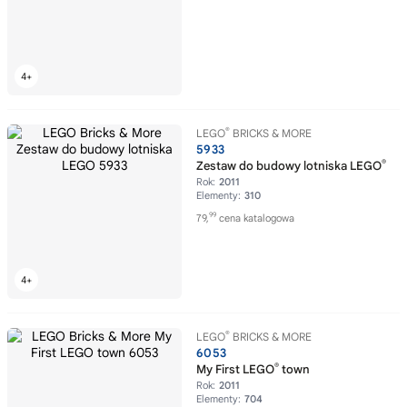
®
LEGO
BRICKS & MORE
5933
®
Zestaw do budowy lotniska LEGO
Rok:
2011
Elementy:
310
99
79,
cena katalogowa
®
LEGO
BRICKS & MORE
6053
®
My First LEGO
town
Rok:
2011
Elementy:
704