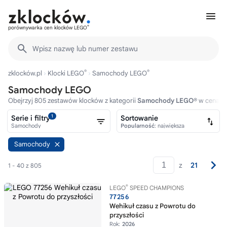
®
porównywarka cen klocków LEGO
Wpisz nazwę lub numer zestawu
®
®
zklocków.pl
Klocki LEGO
Samochody LEGO
Samochody LEGO
Obejrzyj 805 zestawów klocków z kategorii
Samochody LEGO®
w cenach 
1
Serie i filtry
Sortowanie
Samochody
Popularność
: największa
Samochody
z
21
1 - 40 z 805
®
LEGO
SPEED CHAMPIONS
77256
Wehikuł czasu z Powrotu do
przyszłości
Rok:
2026