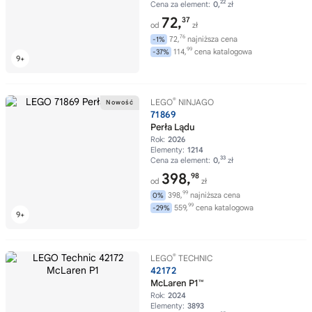
22
Cena za element:
0,
zł
72,
37
od
zł
76
72,
najniższa cena
-1%
99
114,
cena katalogowa
-37%
®
LEGO
NINJAGO
71869
Perła Lądu
Rok:
2026
Elementy:
1214
33
Cena za element:
0,
zł
398,
98
od
zł
99
398,
najniższa cena
0%
99
559,
cena katalogowa
-29%
®
LEGO
TECHNIC
42172
McLaren P1™
Rok:
2024
Elementy:
3893