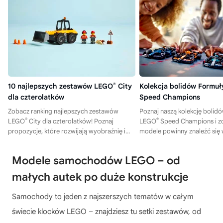
10 najlepszych zestawów LEGO
®
City
Kolekcja bolidów Formuł
dla czterolatków
Speed Champions
Zobacz ranking najlepszych zestawów
Poznaj naszą kolekcję bolid
®
®
LEGO
City dla czterolatków! Poznaj
LEGO
Speed Champions i zo
propozycje, które rozwijają wyobraźnię i
modele powinny znaleźć się
dają dzieciom mnóstwo radości.
garażu z klocków!
Modele samochodów LEGO – od
małych autek po duże konstrukcje
Samochody to jeden z najszerszych tematów w całym
świecie klocków LEGO – znajdziesz tu setki zestawów, od