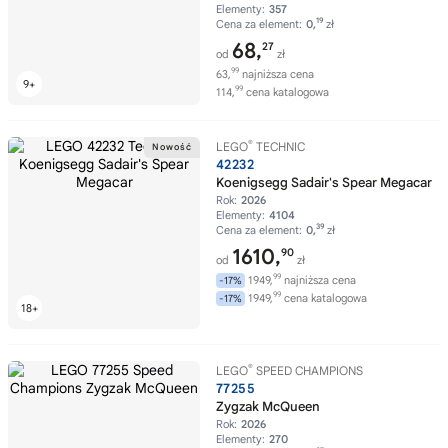
Elementy:
357
19
Cena za element:
0,
zł
68,
27
od
zł
99
63,
najniższa cena
99
114,
cena katalogowa
®
LEGO
TECHNIC
42232
Koenigsegg Sadair's Spear Megacar
Rok:
2026
Elementy:
4104
39
Cena za element:
0,
zł
1610,
90
od
zł
99
1949,
najniższa cena
-17%
99
1949,
cena katalogowa
-17%
®
LEGO
SPEED CHAMPIONS
77255
Zygzak McQueen
Rok:
2026
Elementy:
270