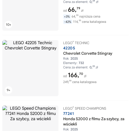
24
Cena za element:
0,
zł
66,
79
od
zł
99
64,
najniższa cena
+3%
99
114,
cena katalogowa
-42%
®
LEGO
TECHNIC
42205
Chevrolet Corvette Stingray
Rok:
2025
Elementy:
732
23
Cena za element:
0,
zł
166,
70
od
zł
99
249,
cena katalogowa
®
LEGO
SPEED CHAMPIONS
77241
Honda S2000 z filmu Za szybcy, za
wściekli
Rok:
2025