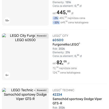
Elementy:
1516
29
Cena za element:
0,
zł
445,
00
od
zł
00
455,
najniższa cena
-2%
99
649,
cena katalogowa
-32%
®
LEGO
CITY
60500
®
Furgonetka LEGO
Rok:
2026
Elementy:
276
30
Cena za element:
0,
zł
82,
05
od
zł
08
72,
najniższa cena
99
124,
cena katalogowa
®
LEGO
TECHNIC
42234
Samochód sportowy Dodge Viper
GTS-R
Rok:
2026