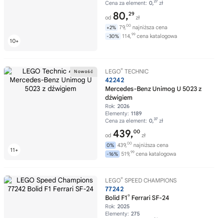
27
Cena za element:
0,
zł
80,
29
od
zł
00
79,
najniższa cena
+2%
99
114,
cena katalogowa
-30%
®
LEGO
TECHNIC
42242
Mercedes-Benz Unimog U 5023 z
dźwigiem
Rok:
2026
Elementy:
1189
37
Cena za element:
0,
zł
439,
00
od
zł
00
439,
najniższa cena
0%
99
519,
cena katalogowa
-16%
®
LEGO
SPEED CHAMPIONS
77242
®
Bolid F1
Ferrari SF-24
Rok:
2025
Elementy:
275