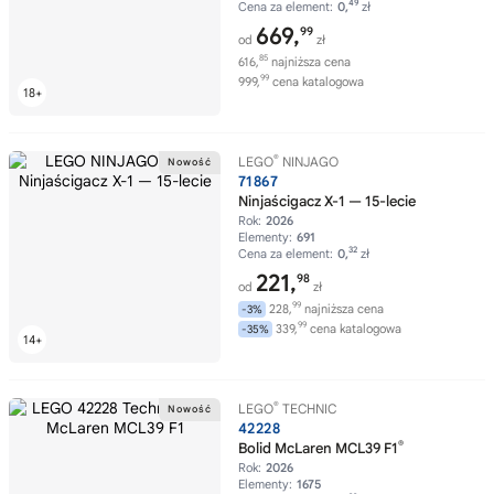
49
Cena za element:
0,
zł
669,
99
od
zł
85
616,
najniższa cena
99
999,
cena katalogowa
®
LEGO
NINJAGO
71867
Ninjaścigacz X-1 — 15-lecie
Rok:
2026
Elementy:
691
32
Cena za element:
0,
zł
221,
98
od
zł
99
228,
najniższa cena
-3%
99
339,
cena katalogowa
-35%
®
LEGO
TECHNIC
42228
®
Bolid McLaren MCL39 F1
Rok:
2026
Elementy:
1675