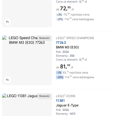
27
Cena za element:
0,
zł
72,
85
od
zł
50
70,
najniższa cena
+3%
99
114,
cena katalogowa
-37%
®
LEGO
SPEED CHAMPIONS
77263
BMW M3 (E30)
Rok:
2026
Elementy:
358
23
Cena za element:
0,
zł
81,
99
od
zł
16
83,
najniższa cena
-1%
99
114,
cena katalogowa
-29%
®
LEGO
ICONS
11381
Jaguar E-Type
Rok:
2026
Elementy:
1673