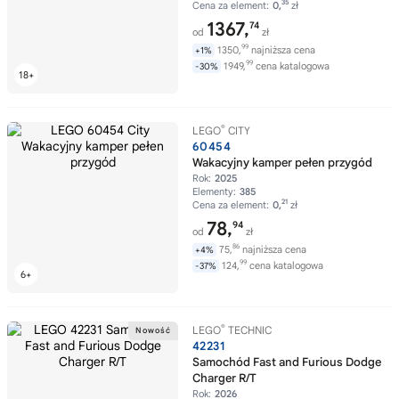
35
Cena za element:
0,
zł
1367,
74
od
zł
99
1350,
najniższa cena
+1%
99
1949,
cena katalogowa
-30%
®
LEGO
CITY
60454
Wakacyjny kamper pełen przygód
Rok:
2025
Elementy:
385
21
Cena za element:
0,
zł
78,
94
od
zł
86
75,
najniższa cena
+4%
99
124,
cena katalogowa
-37%
®
LEGO
TECHNIC
42231
Samochód Fast and Furious Dodge
Charger R/T
Rok:
2026