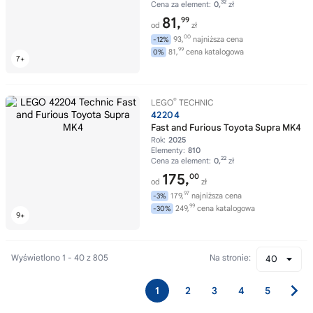
32
Cena za element:
0,
zł
81,
99
od
zł
00
93,
najniższa cena
-12%
99
81,
cena katalogowa
0%
®
LEGO
TECHNIC
42204
Fast and Furious Toyota Supra MK4
Rok:
2025
Elementy:
810
22
Cena za element:
0,
zł
175,
00
od
zł
97
179,
najniższa cena
-3%
99
249,
cena katalogowa
-30%
Wyświetlono 1 - 40 z 805
Na stronie:
40
1
2
3
4
5