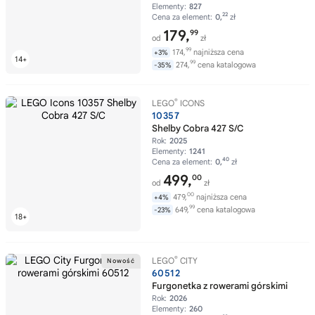
Elementy:
827
22
Cena za element:
0,
zł
179,
99
od
zł
99
174,
najniższa cena
+3%
99
274,
cena katalogowa
-35%
®
LEGO
ICONS
10357
Shelby Cobra 427 S/C
Rok:
2025
Elementy:
1241
40
Cena za element:
0,
zł
499,
00
od
zł
00
479,
najniższa cena
+4%
99
649,
cena katalogowa
-23%
®
LEGO
CITY
60512
Furgonetka z rowerami górskimi
Rok:
2026
Elementy:
260