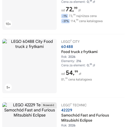
28
Cena za element:
0,
zł
72,
99
od
zł
99
73,
najniższa cena
-1%
99
114,
cena katalogowa
-37%
®
LEGO
CITY
60488
Food truck z frytkami
Rok:
2026
Elementy:
216
25
Cena za element:
0,
zł
54,
99
od
zł
99
81,
cena katalogowa
®
LEGO
TECHNIC
42229
Samochód Fast and Furious
Mitsubishi Eclipse
Rok:
2026