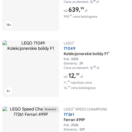
38
Cena za element:
0,
zł
639,
99
od
zł
99
999,
cena katalogowa
®
LEGO
71049
®
Kolekcjonerskie bolidy F1
Rok:
2025
Elementy:
29
45
Cena za element:
0,
zł
12,
97
od
zł
99
11,
najniższa cena
99
16,
cena katalogowa
®
LEGO
SPEED CHAMPIONS
77261
Ferrari 499P
Rok:
2026
Elementy:
329