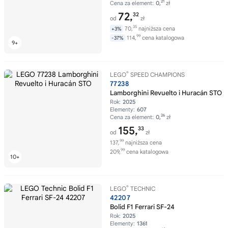
21
Cena za element:
0,
zł
72,
32
od
zł
35
70,
najniższa cena
+3%
99
114,
cena katalogowa
-37%
®
LEGO
SPEED CHAMPIONS
77238
Lamborghini Revuelto i Huracán STO
Rok:
2025
Elementy:
607
26
Cena za element:
0,
zł
155,
33
od
zł
99
137,
najniższa cena
99
209,
cena katalogowa
®
LEGO
TECHNIC
42207
Bolid F1 Ferrari SF-24
Rok:
2025
Elementy:
1361