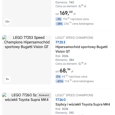
Elementy:
740
23
Cena za element:
0,
zł
169,
00
od
zł
82
174,
najniższa cena
-3%
99
234,
cena katalogowa
-28%
®
LEGO
SPEED CHAMPIONS
77253
Hipersamochód sportowy Bugatti
Vision GT
Rok:
2026
Elementy:
284
24
Cena za element:
0,
zł
68,
99
od
zł
00
69,
najniższa cena
0%
99
114,
cena katalogowa
-40%
®
LEGO
SPEED CHAMPIONS
77260
Szybcy i wściekli Toyota Supra MK4
Rok:
2026
Elementy:
292