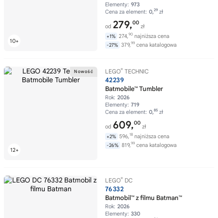
Elementy:
973
29
Cena za element:
0,
zł
279,
00
od
zł
90
274,
najniższa cena
+1%
99
379,
cena katalogowa
-27%
®
LEGO
TECHNIC
42239
Batmobile™ Tumbler
Rok:
2026
Elementy:
719
85
Cena za element:
0,
zł
609,
00
od
zł
18
596,
najniższa cena
+2%
99
819,
cena katalogowa
-26%
®
LEGO
DC
76332
Batmobil™ z filmu Batman™
Rok:
2026
Elementy:
330