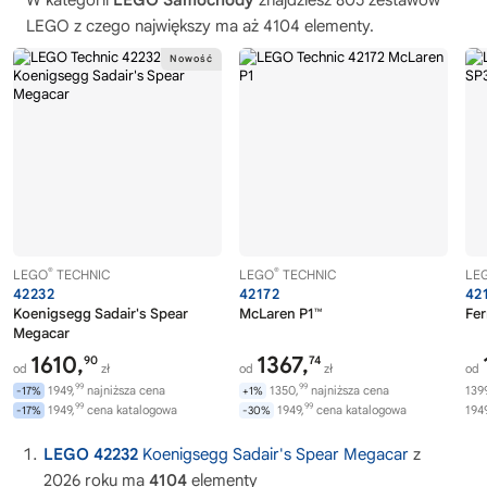
W kategorii
LEGO Samochody
znajdziesz 805 zestawów
LEGO z czego największy ma aż 4104 elementy.
®
®
LEGO
TECHNIC
LEGO
TECHNIC
LE
42232
42172
42
Koenigsegg Sadair's Spear
McLaren P1™
Fer
Megacar
1610,
1367,
90
74
od
zł
od
zł
od
99
99
1949,
najniższa cena
1350,
najniższa cena
1399
-17%
+1%
99
99
1949,
cena katalogowa
1949,
cena katalogowa
1949
-17%
-30%
LEGO 42232
Koenigsegg Sadair's Spear Megacar
z
2026 roku ma
4104
elementy