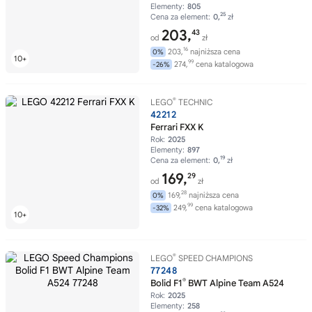
Elementy:
805
25
Cena za element:
0,
zł
203,
43
od
zł
16
203,
najniższa cena
0%
99
274,
cena katalogowa
-26%
®
LEGO
TECHNIC
42212
Ferrari FXX K
Rok:
2025
Elementy:
897
19
Cena za element:
0,
zł
169,
29
od
zł
28
169,
najniższa cena
0%
99
249,
cena katalogowa
-32%
®
LEGO
SPEED CHAMPIONS
77248
®
Bolid F1
BWT Alpine Team A524
Rok:
2025
Elementy:
258