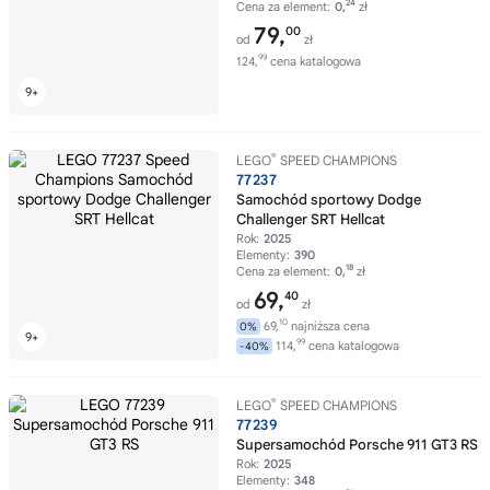
24
Cena za element:
0,
zł
79,
00
od
zł
99
124,
cena katalogowa
®
LEGO
SPEED CHAMPIONS
77237
Samochód sportowy Dodge
Challenger SRT Hellcat
Rok:
2025
Elementy:
390
18
Cena za element:
0,
zł
69,
40
od
zł
10
69,
najniższa cena
0%
99
114,
cena katalogowa
-40%
®
LEGO
SPEED CHAMPIONS
77239
Supersamochód Porsche 911 GT3 RS
Rok:
2025
Elementy:
348