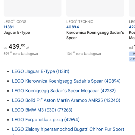
®
®
LEGO
ICONS
LEGO
TECHNIC
LE
11381
40894
42
Jaguar E-Type
Kierownica Koenigsegg Sadair's
Koe
Spear
Me
439,
00
od
zł
od
99
99
599,
cena katalogowa
104,
cena katalogowa
-1
-1
LEGO Jaguar E-Type (11381)
LEGO Kierownica Koenigsegg Sadair's Spear (40894)
LEGO Koenigsegg Sadair's Spear Megacar (42232)
®
LEGO Bolid F1
Aston Martin Aramco AMR25 (42240)
LEGO BMW M3 (E30) (77263)
LEGO Furgonetka z pizzą (42694)
LEGO Zielony hipersamochód Bugatti Chiron Pur Sport