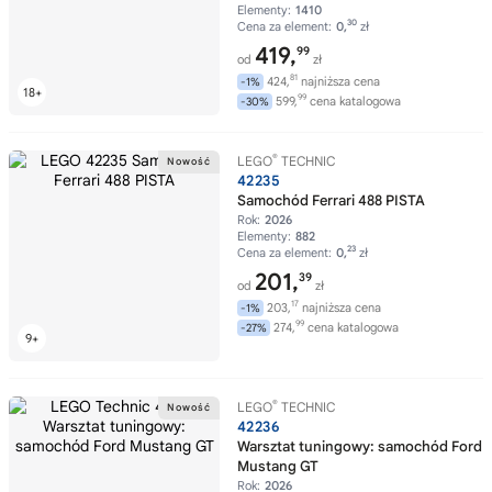
Elementy:
1410
30
Cena za element:
0,
zł
419,
99
od
zł
81
424,
najniższa cena
-1%
99
599,
cena katalogowa
-30%
®
LEGO
TECHNIC
42235
Samochód Ferrari 488 PISTA
Rok:
2026
Elementy:
882
23
Cena za element:
0,
zł
201,
39
od
zł
17
203,
najniższa cena
-1%
99
274,
cena katalogowa
-27%
®
LEGO
TECHNIC
42236
Warsztat tuningowy: samochód Ford
Mustang GT
Rok:
2026