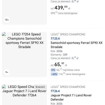
26
Cena za element:
0,
zł
439,
00
od
zł
99
599,
cena katalogowa
®
LEGO
SPEED CHAMPIONS
77254
Samochód sportowy Ferrari SF90 XX
Stradale
Rok:
2026
Elementy:
339
19
Cena za element:
0,
zł
65,
97
od
zł
03
66,
najniższa cena
0%
99
114,
cena katalogowa
-43%
®
LEGO
SPEED CHAMPIONS
77264
Jaguar Project 7 i Land Rover
Defender
Rok:
2026