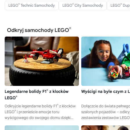
®
®
®
LEGO
Technic Samochody
LEGO
City Samochody
LEGO
Dup
®
Odkryj samochody LEGO
Legendarne bolidy F1
®
z klocków
Wyścigi na byle czym z
LEGO
®
®
Odkryjcie legendarne bolidy F1
z klocków
Dołączcie do świata pełnego
®
LEGO
i przenieście emocje toru
szalonych pojazdów – odkryj
wyścigowego do swojego domu dzięki
zestawienia zestawów LEGO
wyjątkowym zestawom!
idealnych do wyścigów i stw
zwariowane przygody!