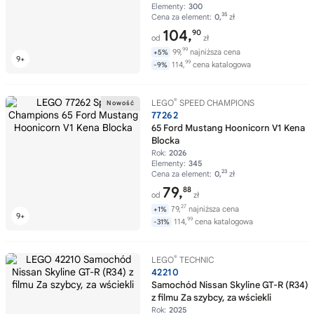
Elementy:
300
35
Cena za element:
0,
zł
104,
90
od
zł
99
99,
najniższa cena
+5%
99
114,
cena katalogowa
-9%
®
LEGO
SPEED CHAMPIONS
77262
65 Ford Mustang Hoonicorn V1 Kena
Blocka
Rok:
2026
Elementy:
345
23
Cena za element:
0,
zł
79,
88
od
zł
27
79,
najniższa cena
+1%
99
114,
cena katalogowa
-31%
®
LEGO
TECHNIC
42210
Samochód Nissan Skyline GT-R (R34)
z filmu Za szybcy, za wściekli
Rok:
2025