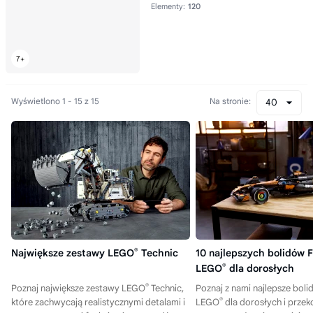
Elementy:
120
Wyświetlono 1 - 15 z 15
Na stronie:
40
Największe zestawy LEGO
®
Technic
10 najlepszych bolidów 
LEGO
®
dla dorosłych
®
Poznaj największe zestawy LEGO
Technic,
Poznaj z nami najlepsze boli
®
które zachwycają realistycznymi detalami i
LEGO
dla dorosłych i przeko