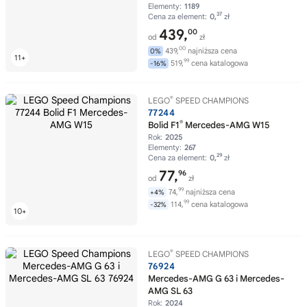
Elementy:
1189
37
Cena za element:
0,
zł
439,
00
od
zł
00
439,
najniższa cena
0%
99
519,
cena katalogowa
-16%
®
LEGO
SPEED CHAMPIONS
77244
®
Bolid F1
Mercedes-AMG W15
Rok:
2025
Elementy:
267
29
Cena za element:
0,
zł
77,
96
od
zł
99
74,
najniższa cena
+4%
99
114,
cena katalogowa
-32%
®
LEGO
SPEED CHAMPIONS
76924
Mercedes-AMG G 63 i Mercedes-
AMG SL 63
Rok:
2024