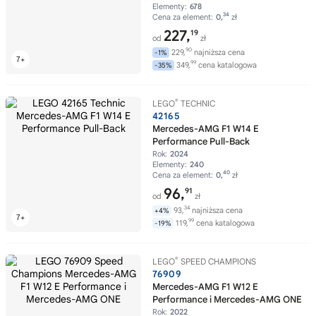
Elementy:
678
34
Cena za element:
0,
zł
227,
19
od
zł
90
229,
najniższa cena
-1%
99
349,
cena katalogowa
-35%
®
LEGO
TECHNIC
42165
Mercedes-AMG F1 W14 E
Performance Pull-Back
Rok:
2024
Elementy:
240
40
Cena za element:
0,
zł
96,
91
od
zł
34
93,
najniższa cena
+4%
99
119,
cena katalogowa
-19%
®
LEGO
SPEED CHAMPIONS
76909
Mercedes-AMG F1 W12 E
Performance i Mercedes-AMG ONE
Rok:
2022