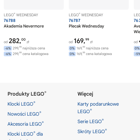
®
®
LEGO
WEDNESDAY
LEGO
WEDNESDAY
LE
76788
76787
76
Akademia Nevermore
Plecak Wednesday
Av
Wi
282,
169,
00
99
od
zł
od
zł
od
99
99
299,
najniższa cena
169,
najniższa cena
-6%
0%
0%
99
99
299,
cena katalogowa
169,
cena katalogowa
-6%
0%
-5
®
Produkty LEGO
Więcej
®
Klocki LEGO
Karty podarunkowe
®
LEGO
®
Nowości LEGO
®
Serie LEGO
®
Akcesoria LEGO
®
Skróty LEGO
®
Klocki LEGO
dla