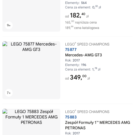
Elementy:
564
32
Cena za element:
0,
zł
182,
40
od
zł
00
165,
najniższa cena
99
189,
cena katalogowa
®
LEGO
SPEED CHAMPIONS
75877
Mercedes-AMG GT3
Rok:
2017
Elementy:
196
78
Cena za element:
1,
zł
349,
00
od
zł
®
LEGO
SPEED CHAMPIONS
75883
Zespół Formuły 1™ MERCEDES AMG
PETRONAS
Rok:
2017