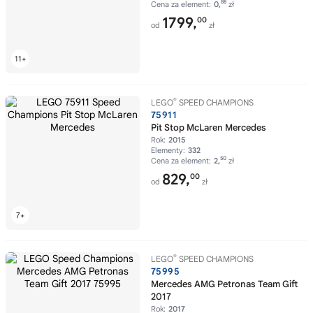
88
Cena za element:
0,
zł
1799,
00
od
zł
®
LEGO
SPEED CHAMPIONS
75911
Pit Stop McLaren Mercedes
Rok:
2015
Elementy:
332
50
Cena za element:
2,
zł
829,
00
od
zł
®
LEGO
SPEED CHAMPIONS
75995
Mercedes AMG Petronas Team Gift
2017
Rok:
2017