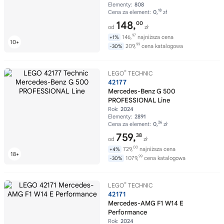
Elementy:
808
18
Cena za element:
0,
zł
148,
00
od
zł
97
146,
najniższa cena
+1%
99
209,
cena katalogowa
-30%
®
LEGO
TECHNIC
42177
Mercedes-Benz G 500
PROFESSIONAL Line
Rok:
2024
Elementy:
2891
26
Cena za element:
0,
zł
759,
38
od
zł
00
729,
najniższa cena
+4%
99
1079,
cena katalogowa
-30%
®
LEGO
TECHNIC
42171
Mercedes-AMG F1 W14 E
Performance
Rok:
2024