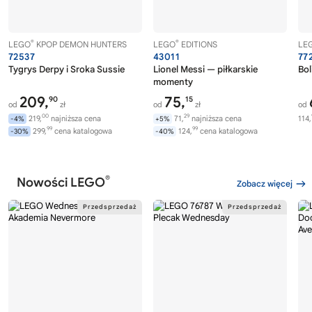
®
®
LEGO
KPOP DEMON HUNTERS
LEGO
EDITIONS
LE
72537
43011
77
Tygrys Derpy i Sroka Sussie
Lionel Messi — piłkarskie
Bol
momenty
209,
75,
90
15
od
zł
od
zł
od
00
29
219,
najniższa cena
71,
najniższa cena
114,
-4%
+5%
99
99
299,
cena katalogowa
124,
cena katalogowa
-30%
-40%
®
Nowości LEGO
Zobacz więcej