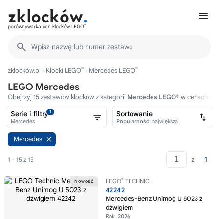
®
porównywarka cen klocków LEGO
Wpisz nazwę lub numer zestawu
®
®
zklocków.pl
Klocki LEGO
Mercedes LEGO
LEGO Mercedes
Obejrzyj 15 zestawów klocków z kategorii
Mercedes LEGO®
w cenach od 
1
Serie i filtry
Sortowanie
Mercedes
Popularność
: największa
Mercedes
z
1
1 - 15 z 15
®
LEGO
TECHNIC
42242
Mercedes-Benz Unimog U 5023 z
dźwigiem
Rok:
2026