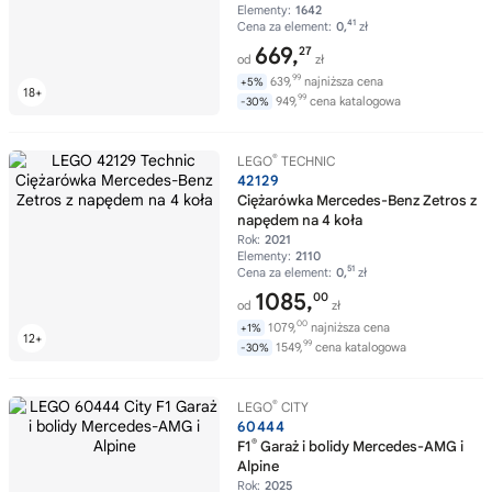
Elementy:
1642
41
Cena za element:
0,
zł
669,
27
od
zł
99
639,
najniższa cena
+5%
99
949,
cena katalogowa
-30%
®
LEGO
TECHNIC
42129
Ciężarówka Mercedes-Benz Zetros z
napędem na 4 koła
Rok:
2021
Elementy:
2110
51
Cena za element:
0,
zł
1085,
00
od
zł
00
1079,
najniższa cena
+1%
99
1549,
cena katalogowa
-30%
®
LEGO
CITY
60444
®
F1
Garaż i bolidy Mercedes-AMG i
Alpine
Rok:
2025