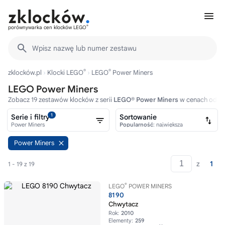
®
porównywarka cen klocków LEGO
Wpisz nazwę lub numer zestawu
®
®
zklocków.pl
Klocki LEGO
LEGO
Power Miners
LEGO Power Miners
Zobacz 19 zestawów klocków z serii
LEGO® Power Miners
w cenach od 10
1
Serie i filtry
Sortowanie
Power Miners
Popularność
: największa
Power Miners
z
1
1 - 19 z 19
®
LEGO
POWER MINERS
8190
Chwytacz
Rok:
2010
Elementy:
259