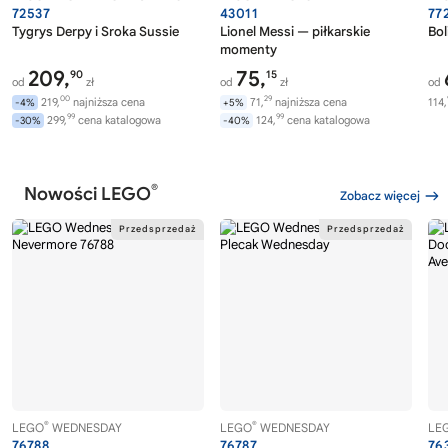
72537
43011
77
Tygrys Derpy i Sroka Sussie
Lionel Messi — piłkarskie
Bol
momenty
209,
75,
90
15
od
zł
od
zł
od
00
29
219,
najniższa cena
71,
najniższa cena
114,
-4%
+5%
99
99
299,
cena katalogowa
124,
cena katalogowa
-30%
-40%
®
Nowości LEGO
Zobacz więcej
®
®
LEGO
WEDNESDAY
LEGO
WEDNESDAY
LE
76788
76787
76