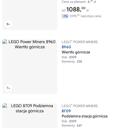
20
Cena za element:
4,
zł
1088,
00
od
zł
00
1099,
najniższa cena
-1%
®
LEGO
POWER MINERS
8960
Wiertło górnicze
Rok:
2009
Elementy:
235
®
LEGO
POWER MINERS
8709
Podziemna stacja górnicza
Rok:
2009
Elementy:
637