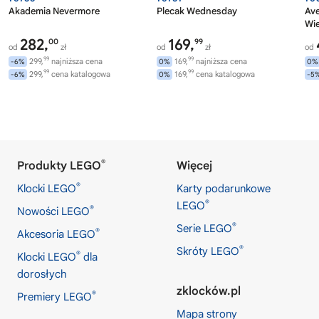
Akademia Nevermore
Plecak Wednesday
Av
Wi
282,
169,
00
99
od
zł
od
zł
od
99
99
299,
najniższa cena
169,
najniższa cena
-6%
0%
0%
99
99
299,
cena katalogowa
169,
cena katalogowa
-6%
0%
-5
®
Produkty LEGO
Więcej
®
Klocki LEGO
Karty podarunkowe
®
LEGO
®
Nowości LEGO
®
Serie LEGO
®
Akcesoria LEGO
®
Skróty LEGO
®
Klocki LEGO
dla
dorosłych
zklocków.pl
®
Premiery LEGO
Mapa strony