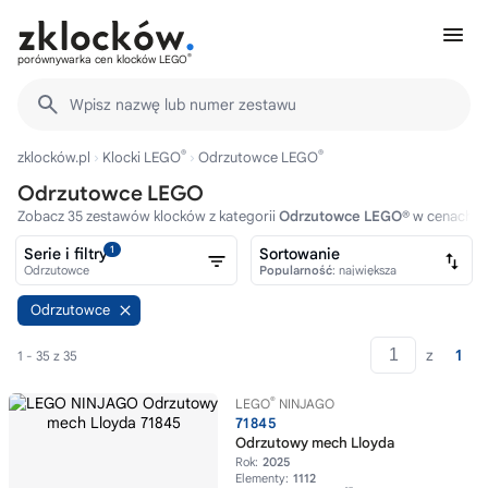
®
porównywarka cen klocków LEGO
Wpisz nazwę lub numer zestawu
®
®
zklocków.pl
Klocki LEGO
Odrzutowce LEGO
Odrzutowce LEGO
Zobacz 35 zestawów klocków z kategorii
Odrzutowce LEGO®
w cenach od
1
Serie i filtry
Sortowanie
Odrzutowce
Popularność
: największa
Odrzutowce
z
1
1 - 35 z 35
®
LEGO
NINJAGO
71845
Odrzutowy mech Lloyda
Rok:
2025
Elementy:
1112