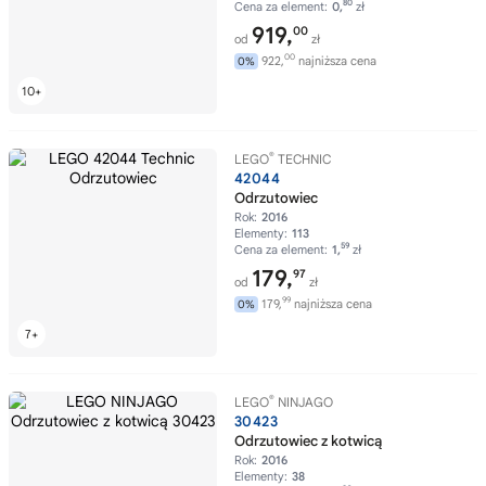
80
Cena za element:
0,
zł
919,
00
od
zł
00
922,
najniższa cena
0%
®
LEGO
TECHNIC
42044
Odrzutowiec
Rok:
2016
Elementy:
113
59
Cena za element:
1,
zł
179,
97
od
zł
99
179,
najniższa cena
0%
®
LEGO
NINJAGO
30423
Odrzutowiec z kotwicą
Rok:
2016
Elementy:
38