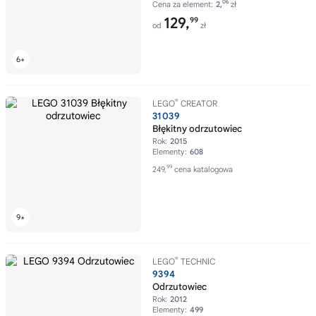
06
Cena za element:
2,
zł
129,
99
od
zł
®
LEGO
CREATOR
31039
Błękitny odrzutowiec
Rok:
2015
Elementy:
608
99
249,
cena katalogowa
®
LEGO
TECHNIC
9394
Odrzutowiec
Rok:
2012
Elementy:
499