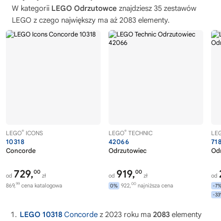
W kategorii
LEGO Odrzutowce
znajdziesz 35 zestawów
LEGO z czego największy ma aż 2083 elementy.
®
®
LEGO
ICONS
LEGO
TECHNIC
LE
10318
42066
71
Concorde
Odrzutowiec
Od
729,
919,
00
00
od
zł
od
zł
od
99
00
869,
cena katalogowa
922,
najniższa cena
0%
-7
-3
LEGO 10318
Concorde
z 2023 roku ma
2083
elementy