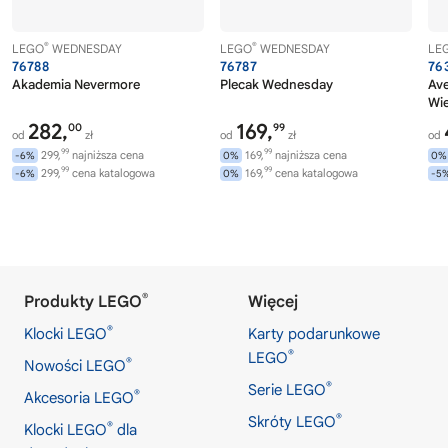
®
®
LEGO
WEDNESDAY
LEGO
WEDNESDAY
LE
76788
76787
76
Akademia Nevermore
Plecak Wednesday
Av
Wi
282,
169,
00
99
od
zł
od
zł
od
99
99
299,
najniższa cena
169,
najniższa cena
-6%
0%
0%
99
99
299,
cena katalogowa
169,
cena katalogowa
-6%
0%
-5
®
Produkty LEGO
Więcej
®
Klocki LEGO
Karty podarunkowe
®
LEGO
®
Nowości LEGO
®
Serie LEGO
®
Akcesoria LEGO
®
Skróty LEGO
®
Klocki LEGO
dla