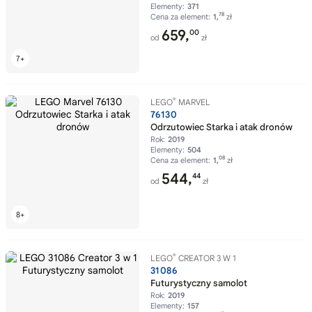
Elementy:
371
78
Cena za element:
1,
zł
659,
00
od
zł
®
LEGO
MARVEL
76130
Odrzutowiec Starka i atak dronów
Rok:
2019
Elementy:
504
08
Cena za element:
1,
zł
544,
44
od
zł
®
LEGO
CREATOR 3 W 1
31086
Futurystyczny samolot
Rok:
2019
Elementy:
157