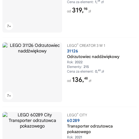
24
Cena za element:
1,
zł
319,
98
od
zł
®
LEGO
CREATOR 3 W 1
31126
Odrzutowiec naddźwiękowy
Rok:
2022
Elementy:
215
63
Cena za element:
0,
zł
136,
48
od
zł
®
LEGO
CITY
60289
Transporter odrzutowca
pokazowego
Rok:
2021