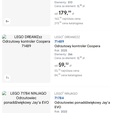
Elementy:
510
35
Cena za element:
0,
zł
179,
99
od
zł
99
163,
najniższa cena
99
219,
cena katalogowa
®
LEGO
DREAMZZZ
71489
Odrzutowy kontroler Coopera
Rok:
2025
Elementy:
266
22
Cena za element:
0,
zł
59,
52
od
zł
24
53,
najniższa cena
99
84,
cena katalogowa
®
LEGO
NINJAGO
71784
Odrzutowiec ponaddźwiękowy Jay’a
EVO
Rok:
2023