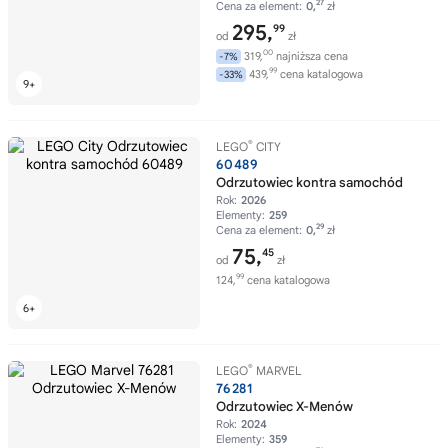
27
Cena za element:
0,
zł
295,
99
od
zł
00
319,
najniższa cena
-7%
99
439,
cena katalogowa
-33%
®
LEGO
CITY
60489
Odrzutowiec kontra samochód
Rok:
2026
Elementy:
259
29
Cena za element:
0,
zł
75,
45
od
zł
99
124,
cena katalogowa
®
LEGO
MARVEL
76281
Odrzutowiec X-Menów
Rok:
2024
Elementy:
359