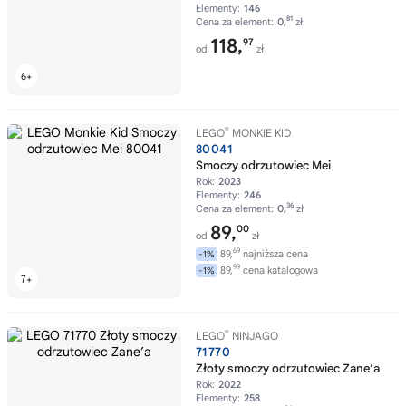
Elementy:
146
81
Cena za element:
0,
zł
118,
97
od
zł
®
LEGO
MONKIE KID
80041
Smoczy odrzutowiec Mei
Rok:
2023
Elementy:
246
36
Cena za element:
0,
zł
89,
00
od
zł
69
89,
najniższa cena
-1%
99
89,
cena katalogowa
-1%
®
LEGO
NINJAGO
71770
Złoty smoczy odrzutowiec Zane’a
Rok:
2022
Elementy:
258