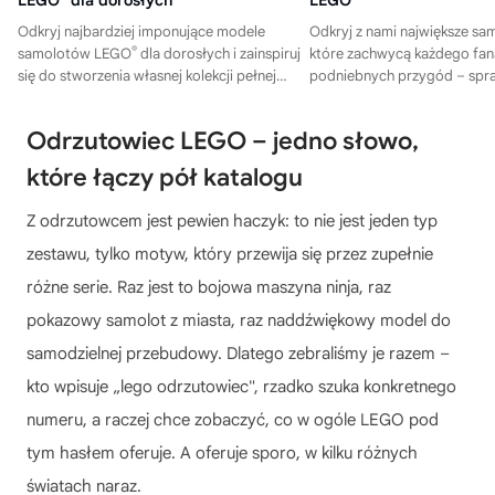
LEGO
dla dorosłych
LEGO
Odkryj najbardziej imponujące modele
Odkryj z nami największe s
®
samolotów LEGO
dla dorosłych i zainspiruj
które zachwycą każdego fan
się do stworzenia własnej kolekcji pełnej
podniebnych przygód – spr
historii, techniki i pasji do lotnictwa.
propozycje zestawów!
Odrzutowiec LEGO – jedno słowo,
które łączy pół katalogu
Z odrzutowcem jest pewien haczyk: to nie jest jeden typ
zestawu, tylko motyw, który przewija się przez zupełnie
różne serie. Raz jest to bojowa maszyna ninja, raz
pokazowy samolot z miasta, raz naddźwiękowy model do
samodzielnej przebudowy. Dlatego zebraliśmy je razem –
kto wpisuje „lego odrzutowiec", rzadko szuka konkretnego
numeru, a raczej chce zobaczyć, co w ogóle LEGO pod
tym hasłem oferuje. A oferuje sporo, w kilku różnych
światach naraz.