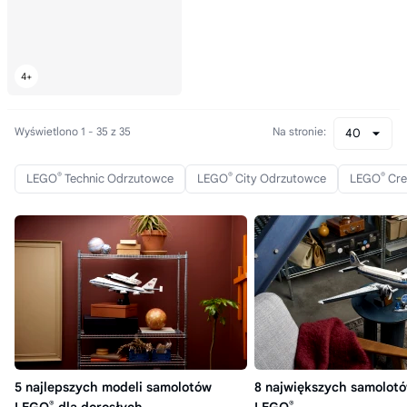
Wyświetlono 1 - 35 z 35
Na stronie:
40
®
®
®
LEGO
Technic Odrzutowce
LEGO
City Odrzutowce
LEGO
Cre
5 najlepszych modeli samolotów
8 największych samolotó
®
®