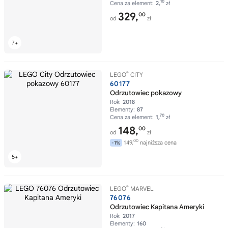
10
Cena za element:
2,
zł
329,
00
od
zł
®
LEGO
CITY
60177
Odrzutowiec pokazowy
Rok:
2018
Elementy:
87
70
Cena za element:
1,
zł
148,
00
od
zł
00
149,
najniższa cena
-1%
®
LEGO
MARVEL
76076
Odrzutowiec Kapitana Ameryki
Rok:
2017
Elementy:
160