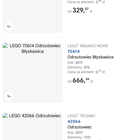
06
Cena za element:
2,
zł
329,
87
od
zł
®
LEGO
NINJAGO MOVIE
70614
Odrzutowiec Błyskawica
Rok:
2017
Elementy:
876
76
Cena za element:
0,
zł
666,
66
od
zł
®
LEGO
TECHNIC
42066
Odrzutowiec
Rok:
2017
Elementy:
1151