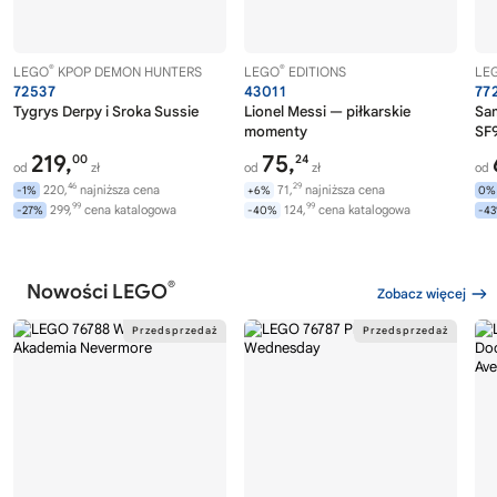
®
®
LEGO
KPOP DEMON HUNTERS
LEGO
EDITIONS
LE
72537
43011
77
Tygrys Derpy i Sroka Sussie
Lionel Messi — piłkarskie
Sa
momenty
SF9
219,
75,
00
24
od
zł
od
zł
od
46
29
220,
najniższa cena
71,
najniższa cena
-1%
+6%
0%
99
99
299,
cena katalogowa
124,
cena katalogowa
-27%
-40%
-4
®
Nowości LEGO
Zobacz więcej