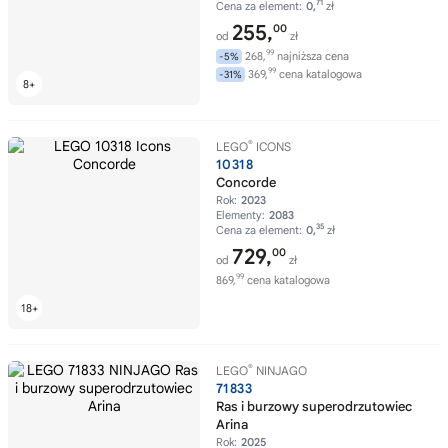
71
Cena za element:
0,
zł
255,
00
od
zł
99
268,
najniższa cena
-5%
99
369,
cena katalogowa
-31%
®
LEGO
ICONS
10318
Concorde
Rok:
2023
Elementy:
2083
35
Cena za element:
0,
zł
729,
00
od
zł
99
869,
cena katalogowa
®
LEGO
NINJAGO
71833
Ras i burzowy superodrzutowiec
Arina
Rok:
2025