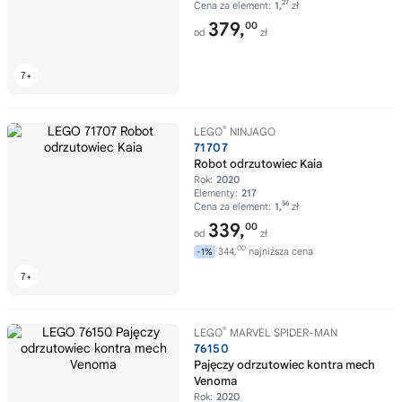
27
Cena za element:
1,
zł
379,
00
od
zł
®
LEGO
NINJAGO
71707
Robot odrzutowiec Kaia
Rok:
2020
Elementy:
217
56
Cena za element:
1,
zł
339,
00
od
zł
00
344,
najniższa cena
-1%
®
LEGO
MARVEL SPIDER-MAN
76150
Pajęczy odrzutowiec kontra mech
Venoma
Rok:
2020