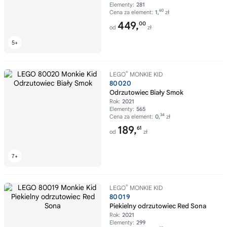
Elementy:
281
60
Cena za element:
1,
zł
449,
00
od
zł
®
LEGO
MONKIE KID
80020
Odrzutowiec Biały Smok
Rok:
2021
Elementy:
565
34
Cena za element:
0,
zł
189,
61
od
zł
®
LEGO
MONKIE KID
80019
Piekielny odrzutowiec Red Sona
Rok:
2021
Elementy:
299