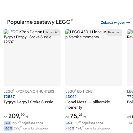
®
Popularne zestawy LEGO
Zobacz więcej
®
®
LEGO
KPOP DEMON HUNTERS
LEGO
EDITIONS
LE
72537
43011
77
Tygrys Derpy i Sroka Sussie
Lionel Messi — piłkarskie
Bol
momenty
209,
75,
90
23
od
zł
od
zł
od
00
29
219,
najniższa cena
71,
najniższa cena
114,
-4%
+6%
99
99
299,
cena katalogowa
124,
cena katalogowa
-30%
-40%