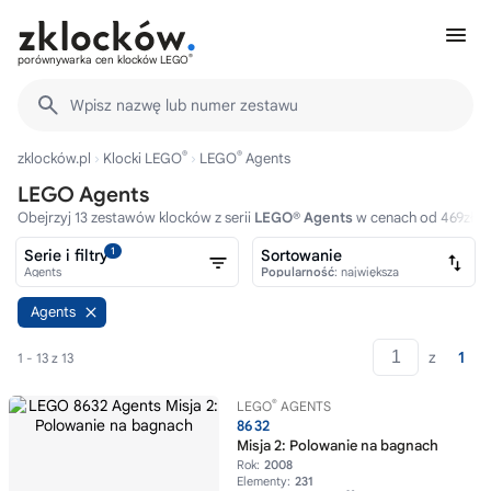
®
porównywarka cen klocków LEGO
Wpisz nazwę lub numer zestawu
®
®
zklocków.pl
Klocki LEGO
LEGO
Agents
LEGO Agents
Obejrzyj 13 zestawów klocków z serii
LEGO® Agents
w cenach od 469zł.
1
Serie i filtry
Sortowanie
Agents
Popularność
: największa
Agents
z
1
1 - 13 z 13
®
LEGO
AGENTS
8632
Misja 2: Polowanie na bagnach
Rok:
2008
Elementy:
231