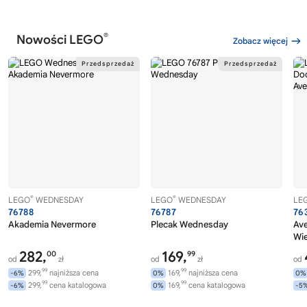
®
Nowości LEGO
Zobacz więcej
®
®
LEGO
WEDNESDAY
LEGO
WEDNESDAY
LE
76788
76787
76
Akademia Nevermore
Plecak Wednesday
Av
Wi
282,
169,
00
99
od
zł
od
zł
od
99
99
299,
najniższa cena
169,
najniższa cena
-6%
0%
0%
99
99
299,
cena katalogowa
169,
cena katalogowa
-6%
0%
-5