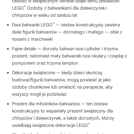
radości w świątecznym okresie dzięki temu zestawowi
®
LEGO
Ozdoby z bałwankami dla dziewczynek i
chłopców w wieku od sześciu lat
®
Dwa bałwanki LEGO
— zestaw konstrukcyjny zawiera
dwie figurki bałwanów — dorosłego i małego — obie z
nosami z marchewki
Fajne detale — dorosły bałwan nosi cylinder i trzyma
prezent, natomiast mały bałwanek nosi okulary i czapkę z
pomponem oraz trzyma lampion
Dekoracje świąteczne — kiedy dzieci skończą
budowaćfigurki bałwanów, mogą powiesić je jako
ozdoby choinkowe lub umieścić na parapecie, aby
wszyscy mogli je podziwiać
Prezent dla miłośników bałwanów — ten zestaw
konstrukcyjny to wspaniały prezent świąteczny dla
chłopców i dziewczynek, a także dorosłych, którzy
®
uwielbiają świąteczne dekoracje LEGO