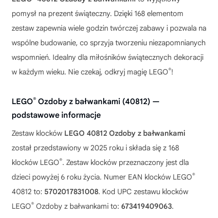
pomysł na prezent świąteczny. Dzięki 168 elementom
zestaw zapewnia wiele godzin twórczej zabawy i pozwala na
wspólne budowanie, co sprzyja tworzeniu niezapomnianych
wspomnień. Idealny dla miłośników świątecznych dekoracji
®
w każdym wieku. Nie czekaj, odkryj magię LEGO
!
®
LEGO
Ozdoby z bałwankami (40812) —
podstawowe informacje
Zestaw klocków
LEGO 40812 Ozdoby z bałwankami
został przedstawiony w 2025 roku i składa się z 168
®
klocków LEGO
. Zestaw klocków przeznaczony jest dla
®
dzieci powyżej 6 roku życia. Numer EAN klocków LEGO
40812 to:
5702017831008
. Kod UPC zestawu klocków
®
LEGO
Ozdoby z bałwankami to:
673419409063
.