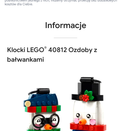
pośrednictwem jednego z nich, możemy otrzymać prowizję bez dodatkowych
kosztów dla Ciebie.
Informacje
®
Klocki LEGO
40812 Ozdoby z
bałwankami