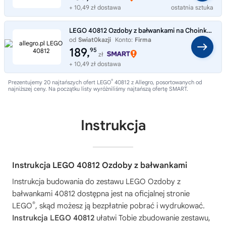
+ 10,49 zł dostawa
ostatnia sztuka
LEGO 40812 Ozdoby z bałwankami na Choinkę jak Bombki Choinkowe Klocki NOWE
od
Swiat0kazji
Konto:
Firma
189,
95
zł
+ 10,49 zł dostawa
®
Prezentujemy 20 najtańszych ofert LEGO
40812 z Allegro, posortowanych od
najniższej ceny. Na początku listy wyróżniliśmy najtańszą ofertę SMART.
Instrukcja
Instrukcja LEGO 40812 Ozdoby z bałwankami
Instrukcja budowania do zestawu
LEGO Ozdoby z
bałwankami 40812
dostępna jest na oficjalnej stronie
®
LEGO
, skąd możesz ją bezpłatnie pobrać i wydrukować.
Instrukcja LEGO 40812
ułatwi Tobie zbudowanie zestawu,