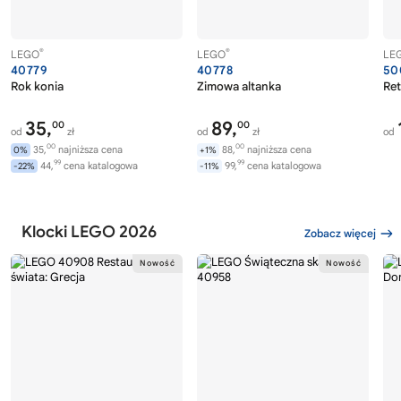
®
®
LEGO
LEGO
LE
40779
40778
50
Rok konia
Zimowa altanka
Ret
35,
89,
00
00
od
zł
od
zł
od
00
00
35,
najniższa cena
88,
najniższa cena
0%
+1%
99
99
44,
cena katalogowa
99,
cena katalogowa
-22%
-11%
Klocki LEGO 2026
Zobacz więcej