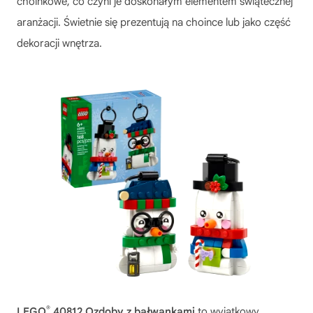
choinkowe, co czyni je doskonałym elementem świątecznej
aranżacji. Świetnie się prezentują na choince lub jako część
dekoracji wnętrza.
®
LEGO
40812 Ozdoby z bałwankami
to wyjątkowy