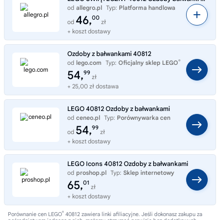
od
allegro.pl
Typ:
Platforma handlowa
46,
00
od
zł
+ koszt dostawy
Ozdoby z bałwankami 40812
®
od
lego.com
Typ:
Oficjalny sklep LEGO
54,
99
zł
+ 25,00 zł dostawa
LEGO 40812 Ozdoby z bałwankami
od
ceneo.pl
Typ:
Porównywarka cen
54,
99
od
zł
+ koszt dostawy
LEGO Icons 40812 Ozdoby z bałwankami
od
proshop.pl
Typ:
Sklep internetowy
65,
01
zł
+ koszt dostawy
®
Porównanie cen LEGO
40812 zawiera linki afiliacyjne. Jeśli dokonasz zakupu za