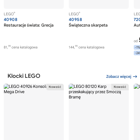
®
®
LEGO
LEGO
LE
40908
40958
72
Restauracje świata: Grecja
Świąteczna skarpeta
Au
od
99
99
81,
cena katalogowa
144,
cena katalogowa
-1
-2
Klocki LEGO
Zobacz więcej