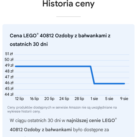
Historia ceny
®
Cena LEGO
40812 Ozdoby z bałwankami z
ostatnich 30 dni
51 zł
50 zł
49 zł
48 zł
47 zł
46 zł
45 zł
44 zł
12 lip
16 lip
20 lip
24 lip
28 lip
1 sie
5 sie
9 sie
Ceny produktów dostępnych w serwisie Amazon nie są uwzględniane na
wykresie historii ceny.
®
W ciągu ostatnich 30 dni w
najniższej cenie LEGO
40812 Ozdoby z bałwankami
było dostępne za