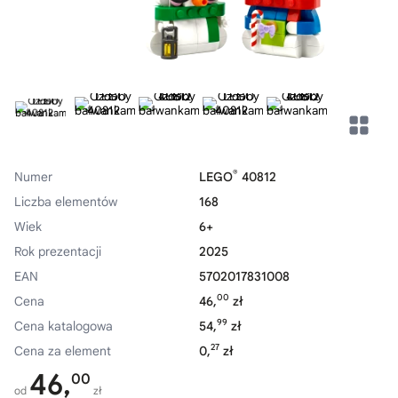
®
Numer
LEGO
40812
Liczba elementów
168
Wiek
6+
Rok prezentacji
2025
EAN
5702017831008
00
Cena
46,
zł
99
Cena katalogowa
54,
zł
27
Cena za element
0,
zł
46,
00
od
zł