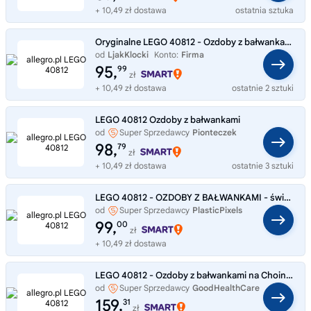
+ 10,49 zł dostawa
ostatnia sztuka
Oryginalne LEGO 40812 - Ozdoby z bałwankami na Choinkę Choinkowe Klocki
od
LjakKlocki
Konto:
Firma
95,
99
zł
+ 10,49 zł dostawa
ostatnie 2 sztuki
LEGO 40812 Ozdoby z bałwankami
od
Super Sprzedawcy
Pionteczek
98,
79
zł
+ 10,49 zł dostawa
ostatnie 3 sztuki
LEGO 40812 - OZDOBY Z BAŁWANKAMI - świąteczne święta boże narodzenie - NOWY
od
Super Sprzedawcy
PlasticPixels
99,
00
zł
+ 10,49 zł dostawa
LEGO 40812 - Ozdoby z bałwankami na Choinkę jak Bombki Choinkowe Klocki
od
Super Sprzedawcy
GoodHealthCare
159,
31
zł