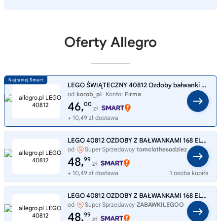
Oferty Allegro
LEGO ŚWIĄTECZNY 40812 Ozdoby bałwanki na choinkę bombki, zestaw klocków 6+
od
korob_pl
Konto:
Firma
46,
00
zł
+ 10,49 zł dostawa
LEGO 40812 OZDOBY Z BAŁWANKAMI 168 ELEMENTÓW ZABAWKI DLA DZIECI LEGO
od
Super Sprzedawcy
tomclothesodziez
48,
99
zł
+ 10,49 zł dostawa
1 osoba kupiła
LEGO 40812 OZDOBY Z BAŁWANKAMI 168 ELEMENTÓW ZABAWKI DLA DZIECI LEGO
od
Super Sprzedawcy
ZABAWKILEGOO
48,
99
zł