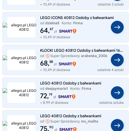
+ 10,49 zł dostawa
ostatnie 2 sztuki
LEGO ICONS 40812 Ozdoby z bałwankami
od
dzielna5
Konto:
Firma
64,
67
zł
+ 10,49 zł dostawa
KLOCKI LEGO 40812 Ozdoby z bałwankami 168 elementów 6 lat +
od
Super Sprzedawcy
arabeska_2006
68,
88
zł
+ 10,49 zł dostawa
ostatnie 4 sztuki
LEGO 40812 Ozdoby z bałwankami
od
deejaymario1
Konto:
Firma
72,
19
zł
+ 8,99 zł dostawa
ostatnia sztuka
LEGO 40812 Ozdoby z bałwankami
od
Super Sprzedawcy
ms_malita
75,
90
zł