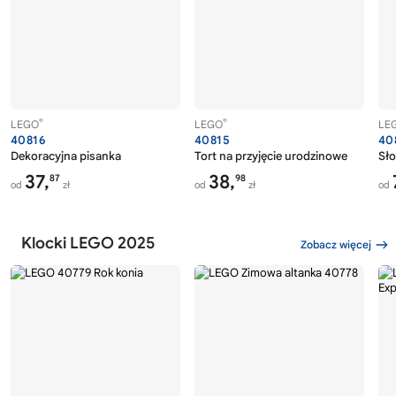
®
®
LEGO
LEGO
LE
40816
40815
40
Dekoracyjna pisanka
Tort na przyjęcie urodzinowe
Sło
37,
38,
87
98
od
zł
od
zł
od
Klocki LEGO 2025
Zobacz więcej