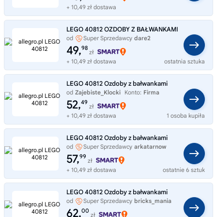
+ 10,49 zł dostawa
LEGO 40812 OZDOBY Z BAŁWANKAMI
od
Super Sprzedawcy
dare2
49,
98
zł
+ 10,49 zł dostawa
ostatnia sztuka
LEGO 40812 Ozdoby z bałwankami
od
Zajebiste_Klocki
Konto:
Firma
52,
49
zł
+ 10,49 zł dostawa
1 osoba kupiła
LEGO 40812 Ozdoby z bałwankami
od
Super Sprzedawcy
arkatarnow
57,
99
zł
+ 10,49 zł dostawa
ostatnie 6 sztuk
LEGO 40812 Ozdoby z bałwankami
od
Super Sprzedawcy
bricks_mania
62,
00
zł