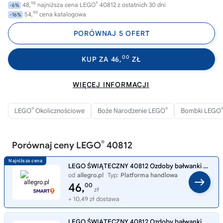
98
®
48,
najniższa cena LEGO
40812 z ostatnich 30 dni
-6%
99
54,
cena katalogowa
-16%
PORÓWNAJ 5 OFERT
00
KUP ZA 46,
ZŁ
WIĘCEJ INFORMACJI
®
®
LEGO
Okolicznościowe
Boże Narodzenie LEGO
Bombki LEGO
®
Porównaj ceny LEGO
40812
LEGO ŚWIĄTECZNY 40812 Ozdoby bałwanki na choinkę bombki, zestaw klocków 6+
od
allegro.pl
Typ:
Platforma handlowa
46,
00
zł
+ 10,49 zł dostawa
LEGO ŚWIĄTECZNY 40812 Ozdoby bałwanki na choinkę bombki, zestaw klocków 6+