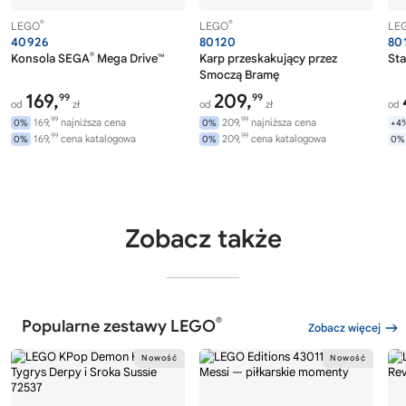
®
®
LEGO
LEGO
LE
40926
80120
80
®
Konsola SEGA
Mega Drive™
Karp przeskakujący przez
Sta
Smoczą Bramę
169,
209,
99
99
od
zł
od
zł
od
99
99
169,
najniższa cena
209,
najniższa cena
0%
0%
+4
99
99
169,
cena katalogowa
209,
cena katalogowa
0%
0%
0%
Zobacz także
®
Popularne zestawy LEGO
Zobacz więcej