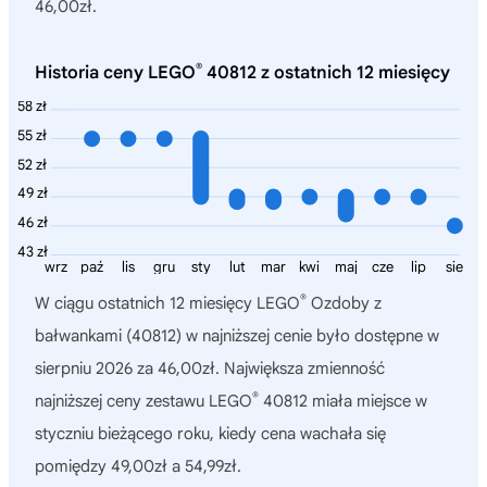
46,00zł.
®
Historia ceny LEGO
40812 z ostatnich 12 miesięcy
58 zł
55 zł
52 zł
49 zł
46 zł
43 zł
wrz
paź
lis
gru
sty
lut
mar
kwi
maj
cze
lip
sie
®
W ciągu ostatnich 12 miesięcy
LEGO
Ozdoby z
bałwankami (40812)
w najniższej cenie było dostępne w
sierpniu 2026 za 46,00zł. Największa zmienność
®
najniższej ceny zestawu LEGO
40812 miała miejsce w
styczniu bieżącego roku, kiedy cena wachała się
pomiędzy 49,00zł a 54,99zł.