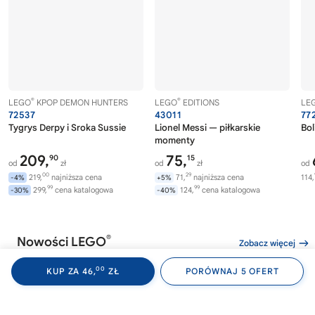
®
®
LEGO
KPOP DEMON HUNTERS
LEGO
EDITIONS
LE
72537
43011
77
Tygrys Derpy i Sroka Sussie
Lionel Messi — piłkarskie
Bol
momenty
209,
75,
90
15
od
zł
od
zł
od
00
29
219,
najniższa cena
71,
najniższa cena
114,
-4%
+5%
99
99
299,
cena katalogowa
124,
cena katalogowa
-30%
-40%
®
Nowości LEGO
Zobacz więcej
00
KUP ZA 46,
ZŁ
PORÓWNAJ 5 OFERT