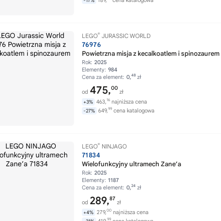
189,
cena katalogowa
-17%
®
LEGO
JURASSIC WORLD
76976
Powietrzna misja z kecalkoatlem i spinozaurem
Rok:
2025
Elementy:
984
48
Cena za element:
0,
zł
475,
00
od
zł
16
463,
najniższa cena
+3%
99
649,
cena katalogowa
-27%
®
LEGO
NINJAGO
71834
Wielofunkcyjny ultramech Zane’a
Rok:
2025
Elementy:
1187
24
Cena za element:
0,
zł
289,
87
od
zł
00
279,
najniższa cena
+4%
99