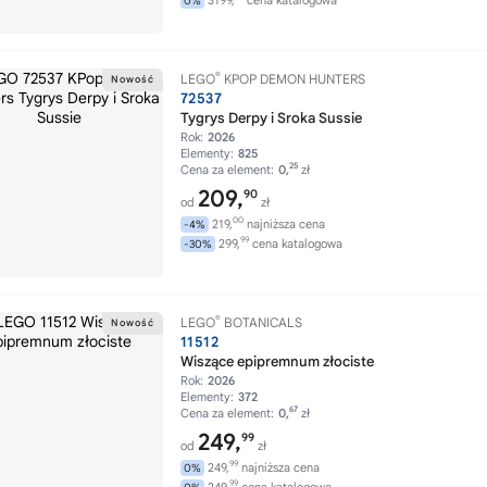
3199,
cena katalogowa
0%
®
LEGO
KPOP DEMON HUNTERS
72537
Tygrys Derpy i Sroka Sussie
Rok:
2026
Elementy:
825
25
Cena za element:
0,
zł
209,
90
od
zł
00
219,
najniższa cena
-4%
99
299,
cena katalogowa
-30%
®
LEGO
BOTANICALS
11512
Wiszące epipremnum złociste
Rok:
2026
Elementy:
372
67
Cena za element:
0,
zł
249,
99
od
zł
99
249,
najniższa cena
0%
99