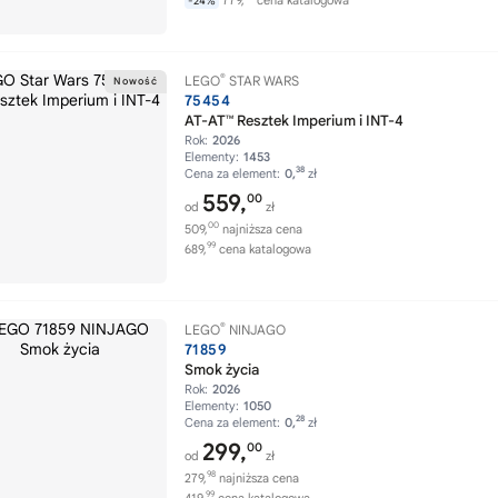
779,
cena katalogowa
-24%
®
LEGO
STAR WARS
75454
AT-AT™ Resztek Imperium i INT-4
Rok:
2026
Elementy:
1453
38
Cena za element:
0,
zł
559,
00
od
zł
00
509,
najniższa cena
99
689,
cena katalogowa
®
LEGO
NINJAGO
71859
Smok życia
Rok:
2026
Elementy:
1050
28
Cena za element:
0,
zł
299,
00
od
zł
98
279,
najniższa cena
99