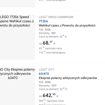
419,
cena katalogowa
®
LEGO
SPEED CHAMPIONS
77256
Wehikuł czasu z Powrotu do przyszłości
Rok:
2026
Elementy:
357
19
Cena za element:
0,
zł
68,
27
od
zł
99
63,
najniższa cena
99
114,
cena katalogowa
®
LEGO
CITY
60470
Ekspres polarny arktycznych odkrywców
Rok:
2025
Elementy:
1517
42
Cena za element:
0,
zł
642,
90
od
zł
00
589,
najniższa cena
99