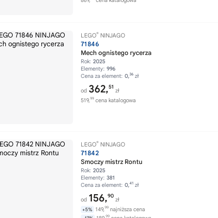
869,
cena katalogowa
®
LEGO
NINJAGO
71846
Mech ognistego rycerza
Rok:
2025
Elementy:
996
36
Cena za element:
0,
zł
362,
51
od
zł
99
519,
cena katalogowa
®
LEGO
NINJAGO
71842
Smoczy mistrz Rontu
Rok:
2025
Elementy:
381
41
Cena za element:
0,
zł
156,
90
od
zł
99
149,
najniższa cena
+5%
99