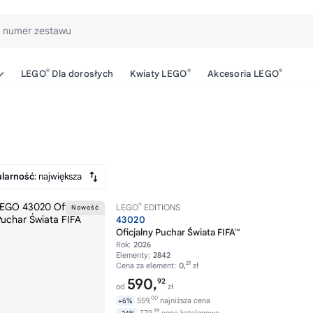
b numer zestawu
®
®
®
LEGO
Dla dorosłych
Kwiaty LEGO
Akcesoria LEGO
larność
: największa
®
LEGO
EDITIONS
43020
Oficjalny Puchar Świata FIFA™
Rok:
2026
Elementy:
2842
21
Cena za element:
0,
zł
590,
92
od
zł
00
559,
najniższa cena
+6%
99