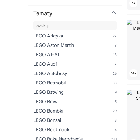
LEGO Bluey
Tematy
LEGO BOOST
LEGO Botanicals
LEGO Braille Bricks
LEGO Arktyka
LEGO Brick Sketches
LEGO Aston Martin
LEGO BrickHeadz
LEGO AT-AT
LEGO BrickLink
LEGO Audi
LEGO BrickMaster
LEGO Autobusy
LEGO Bricks & More
LEGO Batmobil
LEGO Building Bigger Thinking
LEGO Batwing
LEGO Cars
LEGO Bmw
LEGO Castle
LEGO Bombki
LEGO City
LEGO Bonsai
LEGO Classic
LEGO Book nook
LEGO Creator
LEGO Boże Narodzenie