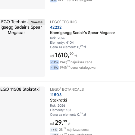
249,
cena katalogowa
0%
®
LEGO
TECHNIC
42232
Koenigsegg Sadair's Spear Megacar
Rok:
2026
Elementy:
4104
39
Cena za element:
0,
zł
1610,
90
od
zł
99
1949,
najniższa cena
-17%
99
1949,
cena katalogowa
-17%
®
LEGO
BOTANICALS
11508
Stokrotki
Rok:
2026
Elementy:
133
23
Cena za element:
0,
zł
29,
99
od
zł
72
28,
najniższa cena
+4%
99