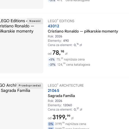
419,
cena katalogowa
-31%
®
LEGO
EDITIONS
43012
Cristiano Ronaldo — piłkarskie momenty
Rok:
2026
Elementy:
490
16
Cena za element:
0,
zł
78,
98
od
zł
39
75,
najniższa cena
+5%
99
124,
cena katalogowa
-37%
®
LEGO
ARCHITECTURE
21065
Sagrada Família
Rok:
2026
Elementy:
12060
27
Cena za element:
0,
zł
3199,
99
od
zł
99
3199,
najniższa cena
0%
99