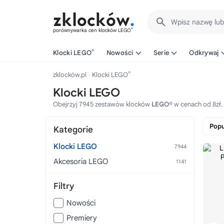
Wpisz nazwę lu
®
porównywarka cen klocków LEGO
®
Klocki LEGO
Nowości
Serie
Odkrywaj
®
zklocków.pl
Klocki LEGO
Klocki LEGO
Obejrzyj 7945 zestawów klocków
LEGO®
w cenach od 8zł.
Popu
Kategorie
Klocki LEGO
Akcesoria LEGO
Filtry
Nowości
Premiery