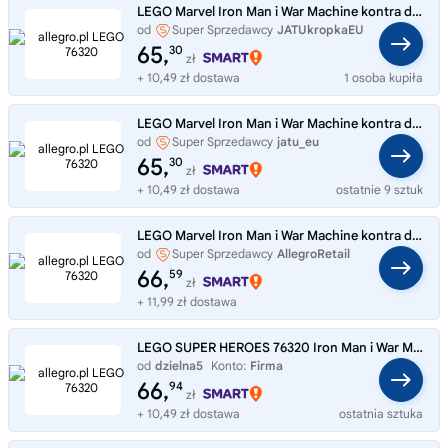
LEGO Marvel Iron Man i War Machine kontra drony Hammera 76320
od
Super Sprzedawcy
JATUkropkaEU
65,
30
zł
+ 10,49 zł dostawa
1 osoba kupiła
LEGO Marvel Iron Man i War Machine kontra drony Hammera 76320
od
Super Sprzedawcy
jatu_eu
65,
30
zł
+ 10,49 zł dostawa
ostatnie 9 sztuk
LEGO Marvel Iron Man i War Machine kontra drony Hammera 76320
od
Super Sprzedawcy
AllegroRetail
66,
59
zł
+ 11,99 zł dostawa
LEGO SUPER HEROES 76320 Iron Man i War Machine
od
dzielna5
Konto:
Firma
66,
94
zł
+ 10,49 zł dostawa
ostatnia sztuka