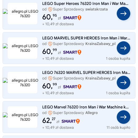
LEGO Super Heroes 76320 Iron Man i War Machine kontra drony Hammera
od
Super Sprzedawcy
swiatskrzata
60,
95
zł
+ 10,49 zł dostawa
LEGO MARVEL SUPER HEROES Iron Man i War Machine kontra drony Hammera 76320
od
Super Sprzedawcy
KrainaZabawy_pl
60,
99
zł
+ 10,49 zł dostawa
1 osoba kupiła
LEGO 76320 MARVEL SUPER HEROES Iron Man i War Machine kontra drony Hammera
od
Super Sprzedawcy
KrainaZabawy_pl
60,
99
zł
+ 10,49 zł dostawa
1 osoba kupiła
LEGO Marvel 76320 Iron Man i War Machine kontra drony Hammera
od
Super Sprzedawcy
Allegro
62,
27
zł
+ 10,49 zł dostawa
11 osób kupiło