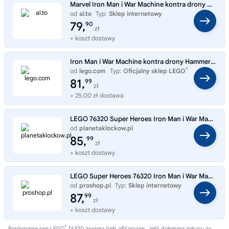
Marvel Iron Man i War Machine kontra drony Hammera 76320
od
al.to
Typ:
Sklep internetowy
79,
90
zł
+ koszt dostawy
Iron Man i War Machine kontra drony Hammera 76320
®
od
lego.com
Typ:
Oficjalny sklep LEGO
81,
99
zł
+ 25,00 zł dostawa
LEGO 76320 Super Heroes Iron Man i War Machine kontra drony Hammera
od
planetaklockow.pl
Typ:
Sklep internetowy
85,
99
zł
+ koszt dostawy
LEGO Super Heroes 76320 Iron Man i War Machine kontra drony Hammera
od
proshop.pl
Typ:
Sklep internetowy
87,
99
zł
+ koszt dostawy
®
Porównanie cen LEGO
76320 zawiera linki afiliacyjne. Jeśli dokonasz zakupu za