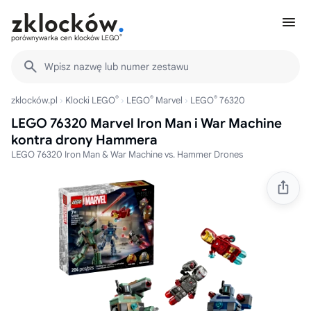
®
porównywarka cen klocków LEGO
Wpisz nazwę lub numer zestawu
®
®
®
zklocków.pl
Klocki LEGO
LEGO
Marvel
LEGO
76320
LEGO 76320 Marvel Iron Man i War Machine
kontra drony Hammera
LEGO 76320 Iron Man & War Machine vs. Hammer Drones