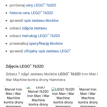
®
porównaj
ceny LEGO
76320
®
historia ceny LEGO
76320
sprawdź
opis zestawu klocków
zobacz
zdjęcia zestawu
®
zobacz
instrukcję LEGO
76320
przeanalizuj
specyfikację klocków
®
sprawdź
oficjalny opis zestawu LEGO
®
Zdjęcia LEGO
76320
®
Zobacz 7 zdjęć zestawu klocków
LEGO
76320
Iron Man i
War Machine kontra drony Hammera