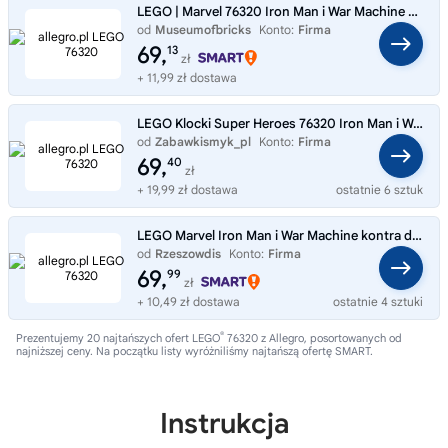
LEGO | Marvel 76320 Iron Man i War Machine vs. Hammer's Drony
od
Museumofbricks
Konto:
Firma
69,
13
zł
+ 11,99 zł dostawa
LEGO Klocki Super Heroes 76320 Iron Man i War Machine kontra drony Hammera
od
Zabawkismyk_pl
Konto:
Firma
69,
40
zł
+ 19,99 zł dostawa
ostatnie 6 sztuk
LEGO Marvel Iron Man i War Machine kontra drony Hammera 76320
od
Rzeszowdis
Konto:
Firma
69,
99
zł
+ 10,49 zł dostawa
ostatnie 4 sztuki
®
Prezentujemy 20 najtańszych ofert LEGO
76320 z Allegro, posortowanych od
najniższej ceny. Na początku listy wyróżniliśmy najtańszą ofertę SMART.
Instrukcja