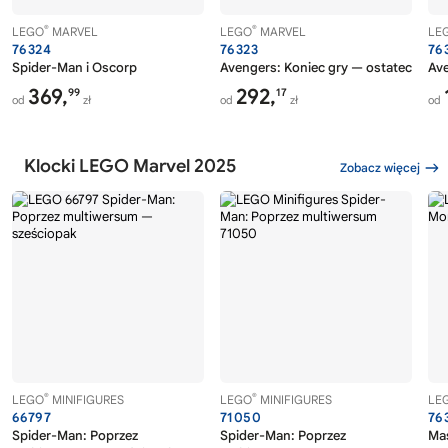
®
®
LEGO
MARVEL
LEGO
MARVEL
LE
76324
76323
76
Spider-Man i Oscorp
Avengers: Koniec gry — ostateczna b
Ave
369,
292,
99
17
od
zł
od
zł
od
Klocki LEGO Marvel 2025
Zobacz więcej
®
®
LEGO
MINIFIGURES
LEGO
MINIFIGURES
LE
66797
71050
76
Spider-Man: Poprzez
Spider-Man: Poprzez
Mas