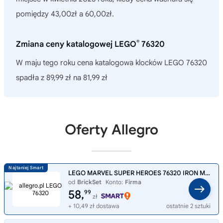
pomiędzy 43,00zł a 60,00zł.
®
Zmiana ceny katalogowej LEGO
76320
W maju tego roku cena katalogowa klocków LEGO 76320
spadła z 89,99 zł na 81,99 zł
Oferty Allegro
LEGO MARVEL SUPER HEROES 76320 IRON MAN I WAR MACHINE KONTRA DRONY HAMMERA
od
BrickSet
Konto:
Firma
58,
99
zł
+ 10,49 zł dostawa
ostatnie 2 sztuki