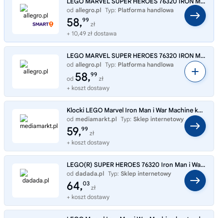
LEGO MARVEL SUPER HEROES 76320 IRON MAN I WAR MACHINE KONTRA DRONY HAMMERA
od
allegro.pl
Typ:
Platforma handlowa
58,
99
zł
+ 10,49 zł dostawa
LEGO MARVEL SUPER HEROES 76320 IRON MAN I WAR MACHINE KONTRA DRONY HAMMERA
od
allegro.pl
Typ:
Platforma handlowa
58,
99
od
zł
+ koszt dostawy
Klocki LEGO Marvel Iron Man i War Machine kontra drony Hammera (76320) Wielokolorowy
od
mediamarkt.pl
Typ:
Sklep internetowy
59,
99
zł
+ koszt dostawy
LEGO(R) SUPER HEROES 76320 Iron Man i War Machine kontra drony Hammera
od
dadada.pl
Typ:
Sklep internetowy
64,
03
zł
+ koszt dostawy