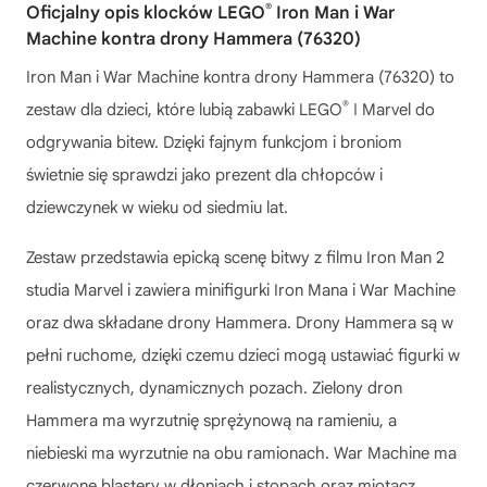
®
Oficjalny opis klocków LEGO
Iron Man i War
Machine kontra drony Hammera (76320)
Iron Man i War Machine kontra drony Hammera (76320) to
®
zestaw dla dzieci, które lubią zabawki LEGO
ǀ Marvel do
odgrywania bitew. Dzięki fajnym funkcjom i broniom
świetnie się sprawdzi jako prezent dla chłopców i
dziewczynek w wieku od siedmiu lat.
Zestaw przedstawia epicką scenę bitwy z filmu Iron Man 2
studia Marvel i zawiera minifigurki Iron Mana i War Machine
oraz dwa składane drony Hammera. Drony Hammera są w
pełni ruchome, dzięki czemu dzieci mogą ustawiać figurki w
realistycznych, dynamicznych pozach. Zielony dron
Hammera ma wyrzutnię sprężynową na ramieniu, a
niebieski ma wyrzutnie na obu ramionach. War Machine ma
czerwone blastery w dłoniach i stopach oraz miotacz