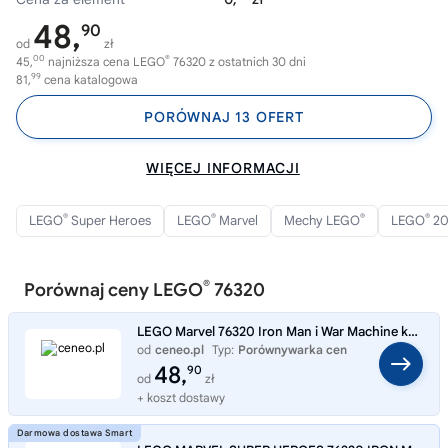
48,
90
od
zł
00
®
45,
najniższa cena LEGO
76320 z ostatnich 30 dni
99
81,
cena katalogowa
PORÓWNAJ 13 OFERT
WIĘCEJ INFORMACJI
®
®
®
®
LEGO
Super Heroes
LEGO
Marvel
Mechy LEGO
LEGO
20
®
Porównaj ceny LEGO
76320
LEGO Marvel 76320 Iron Man i War Machine kontra drony Hammera
od
ceneo.pl
Typ:
Porównywarka cen
48,
90
od
zł
+ koszt dostawy