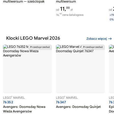
multiwersum — sześciopak
multiwersum
11,
00
od
zł
od
99
16,
cena katalogowa
+1
0%
Klocki LEGO Marvel 2026
Zobacz więcej
®
®
LEGO
MARVEL
LEGO
MARVEL
LE
76352
76347
76
Avengers: Doomsday Nowa
Avengers: Doomsday Quinjet
Epi
Wieża Avengersów
Do