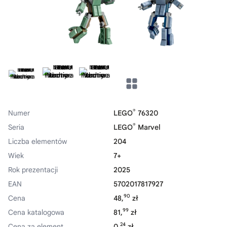
®
Numer
LEGO
76320
®
Seria
LEGO
Marvel
Liczba elementów
204
Wiek
7+
Rok prezentacji
2025
EAN
5702017817927
90
Cena
48,
zł
99
Cena katalogowa
81,
zł
24
Cena za element
0,
zł