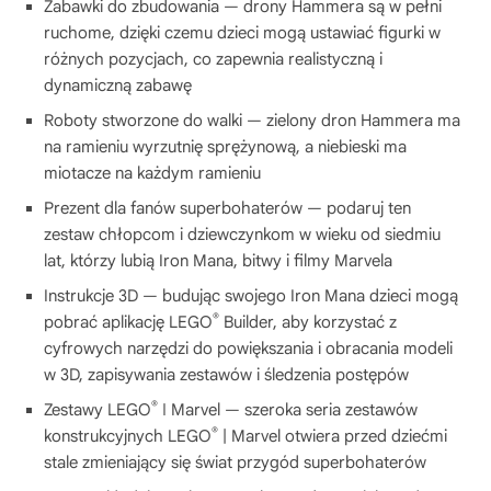
Zabawki do zbudowania — drony Hammera są w pełni
ruchome, dzięki czemu dzieci mogą ustawiać figurki w
różnych pozycjach, co zapewnia realistyczną i
dynamiczną zabawę
Roboty stworzone do walki — zielony dron Hammera ma
na ramieniu wyrzutnię sprężynową, a niebieski ma
miotacze na każdym ramieniu
Prezent dla fanów superbohaterów — podaruj ten
zestaw chłopcom i dziewczynkom w wieku od siedmiu
lat, którzy lubią Iron Mana, bitwy i filmy Marvela
Instrukcje 3D — budując swojego Iron Mana dzieci mogą
®
pobrać aplikację LEGO
Builder, aby korzystać z
cyfrowych narzędzi do powiększania i obracania modeli
w 3D, zapisywania zestawów i śledzenia postępów
®
Zestawy LEGO
ǀ Marvel — szeroka seria zestawów
®
konstrukcyjnych LEGO
| Marvel otwiera przed dziećmi
stale zmieniający się świat przygód superbohaterów