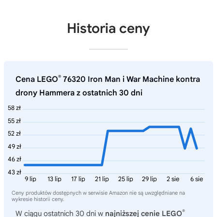
Historia ceny
®
Cena LEGO
76320 Iron Man i War Machine kontra
drony Hammera z ostatnich 30 dni
58 zł
55 zł
52 zł
49 zł
46 zł
43 zł
9 lip
13 lip
17 lip
21 lip
25 lip
29 lip
2 sie
6 sie
Ceny produktów dostępnych w serwisie Amazon nie są uwzględniane na
wykresie historii ceny.
®
W ciągu ostatnich 30 dni w
najniższej cenie LEGO