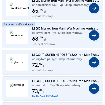
LEGO Marvel Iron Man i War Machine kontra drony Hammera 76320
od
taniaksiazka.pl
Typ:
Sklep internetowy
65,
40
zł
+ koszt dostawy
LEGO Marvel, Iron Man i War Machine kontra drony Hammera, 76320
od
smyk.com
Typ:
Sklep internetowy
68,
49
zł
+ 8,99 zł dostawa
LEGO(R) SUPER HEROES 76320 Iron Man i War Machine
od
czytam.pl
Typ:
Sklep internetowy
72,
02
zł
+ koszt dostawy
LEGO(R) SUPER HEROES 76320 Iron Man i War Machine
od
matfel.pl
Typ:
Sklep internetowy
73,
34
zł
DARMOWA DOSTAWA