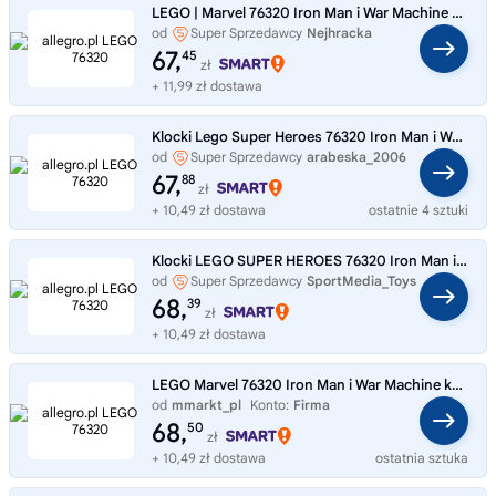
LEGO | Marvel 76320 Iron Man i War Machine vs. Hammer's Drony
od
Super Sprzedawcy
Nejhracka
67,
45
zł
+ 11,99 zł dostawa
Klocki Lego Super Heroes 76320 Iron Man i War Machine kontra drony Hammera
od
Super Sprzedawcy
arabeska_2006
67,
88
zł
+ 10,49 zł dostawa
ostatnie 4 sztuki
Klocki LEGO SUPER HEROES 76320 Iron Man i War Machine kontra drony Hammera
od
Super Sprzedawcy
SportMedia_Toys
68,
39
zł
+ 10,49 zł dostawa
LEGO Marvel 76320 Iron Man i War Machine kontra drony Hammera
od
mmarkt_pl
Konto:
Firma
68,
50
zł
+ 10,49 zł dostawa
ostatnia sztuka