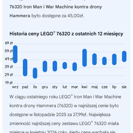
76320 Iron Man i War Machine kontra drony
Hammera
było dostępne za 45,00zł.
®
Historia ceny LEGO
76320 z ostatnich 12 miesięcy
69 zł
59 zł
49 zł
39 zł
29 zł
19 zł
wrz
paź
lis
gru
sty
lut
mar
kwi
maj
cze
lip
sie
®
W ciągu ostatniego roku
LEGO
Iron Man i War Machine
kontra drony Hammera (76320)
w najniższej cenie było
dostępne w listopadzie 2025 za 27,99zł. Największa
®
zmienność najniższej ceny zestawu LEGO
76320 miała
miejsce w kwietniu 2026 roku, kiedy cena wachała się