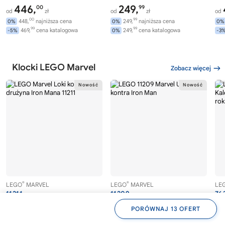
446,
249,
00
99
od
zł
od
zł
od
00
99
448,
najniższa cena
249,
najniższa cena
0%
0%
0%
99
99
469,
cena katalogowa
249,
cena katalogowa
-5%
0%
-3
Klocki LEGO Marvel
Zobacz więcej
®
®
LEGO
MARVEL
LEGO
MARVEL
LE
11211
11209
76
Loki kontra drużyna Iron Mana
Ultron kontra Iron Man
Ka
PORÓWNAJ 13 OFERT
rok
99
98