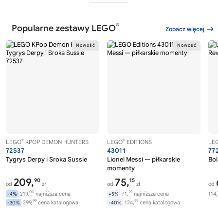
®
Popularne zestawy LEGO
Zobacz więcej
®
®
LEGO
KPOP DEMON HUNTERS
LEGO
EDITIONS
LE
72537
43011
77
Tygrys Derpy i Sroka Sussie
Lionel Messi — piłkarskie
Bol
momenty
209,
75,
90
15
od
zł
od
zł
od
00
29
219,
najniższa cena
71,
najniższa cena
114,
-4%
+5%
99
99
299,
cena katalogowa
124,
cena katalogowa
-30%
-40%