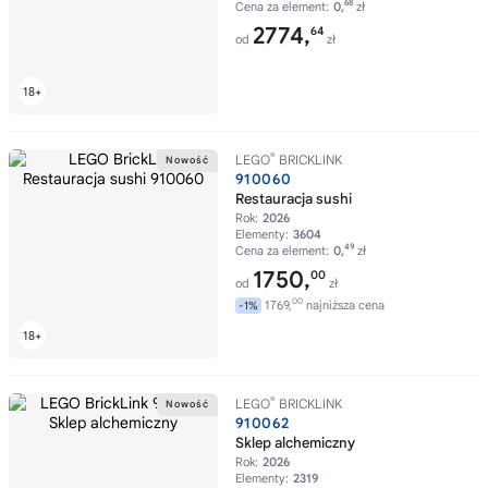
68
Cena za element:
0,
zł
2774,
64
od
zł
®
LEGO
BRICKLINK
910060
Restauracja sushi
Rok:
2026
Elementy:
3604
49
Cena za element:
0,
zł
1750,
00
od
zł
00
1769,
najniższa cena
-1%
®
LEGO
BRICKLINK
910062
Sklep alchemiczny
Rok:
2026
Elementy:
2319