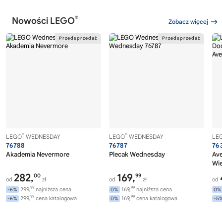
®
Nowości LEGO
Zobacz więcej
®
®
LEGO
WEDNESDAY
LEGO
WEDNESDAY
LE
76788
76787
76
Akademia Nevermore
Plecak Wednesday
Av
Wi
282,
169,
00
99
od
zł
od
zł
od
99
99
299,
najniższa cena
169,
najniższa cena
-6%
0%
0%
99
99
299,
cena katalogowa
169,
cena katalogowa
-6%
0%
-5