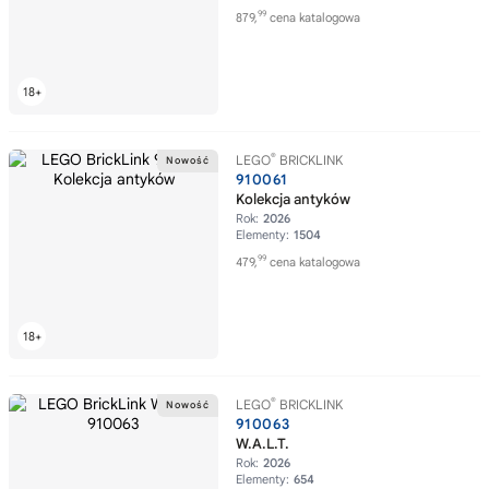
99
879,
cena katalogowa
®
LEGO
BRICKLINK
910061
Kolekcja antyków
Rok:
2026
Elementy:
1504
99
479,
cena katalogowa
®
LEGO
BRICKLINK
910063
W.A.L.T.
Rok:
2026
Elementy:
654