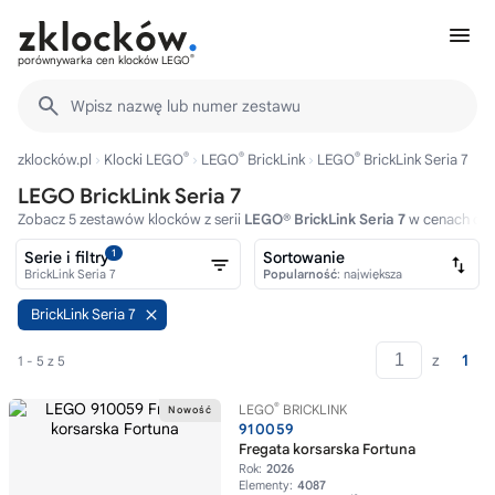
®
porównywarka cen klocków LEGO
Wpisz nazwę lub numer zestawu
®
®
®
zklocków.pl
Klocki LEGO
LEGO
BrickLink
LEGO
BrickLink Seria 7
LEGO BrickLink Seria 7
Zobacz 5 zestawów klocków z serii
LEGO® BrickLink Seria 7
w cenach od 
1
Serie i filtry
Sortowanie
BrickLink Seria 7
Popularność
: największa
BrickLink Seria 7
z
1
1 - 5 z 5
®
LEGO
BRICKLINK
910059
Fregata korsarska Fortuna
Rok:
2026
Elementy:
4087