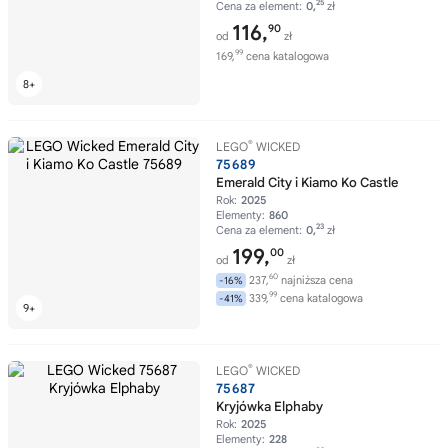
25
Cena za element:
0,
zł
116,
90
od
zł
99
169,
cena katalogowa
®
LEGO
WICKED
75689
Emerald City i Kiamo Ko Castle
Rok:
2025
Elementy:
860
23
Cena za element:
0,
zł
199,
00
od
zł
60
237,
najniższa cena
-16%
99
339,
cena katalogowa
-41%
®
LEGO
WICKED
75687
Kryjówka Elphaby
Rok:
2025
Elementy:
228