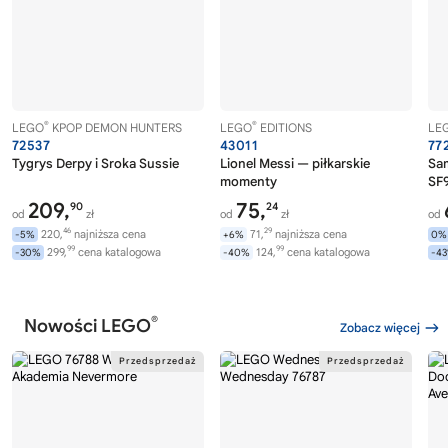
®
®
LEGO
KPOP DEMON HUNTERS
LEGO
EDITIONS
LE
72537
43011
77
Tygrys Derpy i Sroka Sussie
Lionel Messi — piłkarskie
Sa
momenty
SF9
209,
75,
90
24
od
zł
od
zł
od
46
29
220,
najniższa cena
71,
najniższa cena
-5%
+6%
0%
99
99
299,
cena katalogowa
124,
cena katalogowa
-30%
-40%
-4
®
Nowości LEGO
Zobacz więcej