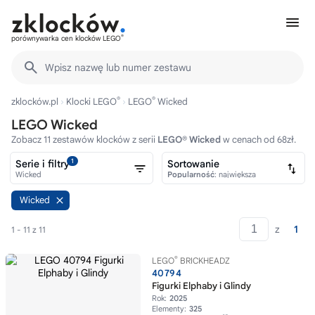
®
porównywarka cen klocków LEGO
Wpisz nazwę lub numer zestawu
®
®
zklocków.pl
Klocki LEGO
LEGO
Wicked
LEGO Wicked
Zobacz 11 zestawów klocków z serii
LEGO® Wicked
w cenach od 68zł.
1
Serie i filtry
Sortowanie
Wicked
Popularność
: największa
Wicked
z
1
1 - 11 z 11
®
LEGO
BRICKHEADZ
40794
Figurki Elphaby i Glindy
Rok:
2025
Elementy:
325