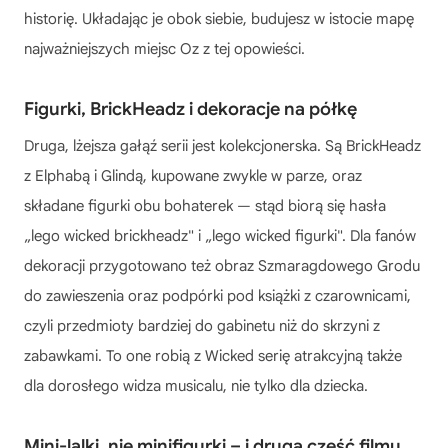
historię. Układając je obok siebie, budujesz w istocie mapę
najważniejszych miejsc Oz z tej opowieści.
Figurki, BrickHeadz i dekoracje na półkę
Druga, lżejsza gałąź serii jest kolekcjonerska. Są BrickHeadz
z Elphabą i Glindą, kupowane zwykle w parze, oraz
składane figurki obu bohaterek — stąd biorą się hasła
„lego wicked brickheadz" i „lego wicked figurki". Dla fanów
dekoracji przygotowano też obraz Szmaragdowego Grodu
do zawieszenia oraz podpórki pod książki z czarownicami,
czyli przedmioty bardziej do gabinetu niż do skrzyni z
zabawkami. To one robią z Wicked serię atrakcyjną także
dla dorosłego widza musicalu, nie tylko dla dziecka.
Mini-lalki, nie minifigurki – i druga część filmu