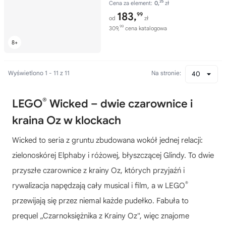
25
Cena za element:
0,
zł
183,
99
od
zł
99
309,
cena katalogowa
Wyświetlono 1 - 11 z 11
Na stronie:
40
®
LEGO
Wicked – dwie czarownice i
kraina Oz w klockach
Wicked to seria z gruntu zbudowana wokół jednej relacji:
zielonoskórej Elphaby i różowej, błyszczącej Glindy. To dwie
przyszłe czarownice z krainy Oz, których przyjaźń i
®
rywalizacja napędzają cały musical i film, a w LEGO
przewijają się przez niemal każde pudełko. Fabuła to
prequel „Czarnoksiężnika z Krainy Oz", więc znajome