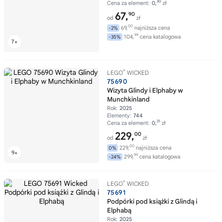
30
Cena za element:
0,
zł
67,
90
od
zł
00
69,
najniższa cena
-2%
99
104,
cena katalogowa
-35%
®
LEGO
WICKED
75690
Wizyta Glindy i Elphaby w
Munchkinland
Rok:
2025
Elementy:
744
31
Cena za element:
0,
zł
229,
00
od
zł
00
229,
najniższa cena
0%
99
299,
cena katalogowa
-24%
®
LEGO
WICKED
75691
Podpórki pod książki z Glindą i
Elphabą
Rok:
2025