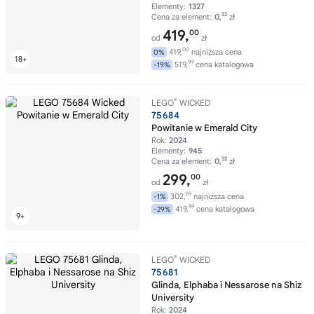
Elementy:
1327
32
Cena za element:
0,
zł
419,
00
od
zł
00
419,
najniższa cena
0%
99
519,
cena katalogowa
-19%
®
LEGO
WICKED
75684
Powitanie w Emerald City
Rok:
2024
Elementy:
945
32
Cena za element:
0,
zł
299,
00
od
zł
69
302,
najniższa cena
-1%
99
419,
cena katalogowa
-29%
®
LEGO
WICKED
75681
Glinda, Elphaba i Nessarose na Shiz
University
Rok:
2024