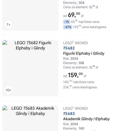
Elementy:
304
23
Cena za element:
0,
zł
69,
00
od
zł
49
69,
najniższa cena
-1%
99
129,
cena katalogowa
-47%
®
LEGO
WICKED
75682
Figurki Elphaby i Glindy
Rok:
2024
Elementy:
558
28
Cena za element:
0,
zł
159,
00
od
zł
00
140,
najniższa cena
99
234,
cena katalogowa
®
LEGO
WICKED
75683
Akademik Glindy i Elphaby
Rok:
2024
Elementy:
740