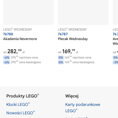
®
®
LEGO
WEDNESDAY
LEGO
WEDNESDAY
LE
76788
76787
76
Akademia Nevermore
Plecak Wednesday
Av
Wi
282,
169,
00
99
od
zł
od
zł
od
99
99
299,
najniższa cena
169,
najniższa cena
-6%
0%
0%
99
99
299,
cena katalogowa
169,
cena katalogowa
-6%
0%
-5
®
Produkty LEGO
Więcej
®
Klocki LEGO
Karty podarunkowe
®
LEGO
®
Nowości LEGO