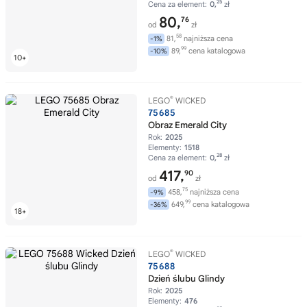
25
Cena za element:
0,
zł
80,
76
od
zł
58
81,
najniższa cena
-1%
99
89,
cena katalogowa
-10%
®
LEGO
WICKED
75685
Obraz Emerald City
Rok:
2025
Elementy:
1518
28
Cena za element:
0,
zł
417,
90
od
zł
75
458,
najniższa cena
-9%
99
649,
cena katalogowa
-36%
®
LEGO
WICKED
75688
Dzień ślubu Glindy
Rok:
2025
Elementy:
476