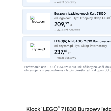
+ koszt dostawy
Burzowy jeździec-mech Kaia 71830
od
lego.com
Typ:
Oficjalny sklep LEGO
209,
99
zł
+ 25,00 zł dostawa
LEGO(R) NINJAGO 71830 Burzowy jeź
od
czytam.pl
Typ:
Sklep internetowy
237,
86
zł
+ koszt dostawy
®
Porównanie cen LEGO
71830 zawiera linki afiliacyjne. Jeśli
otrzymujemy wynagrodzenie z tytułu określonych zakupów dok
®
Klocki LEGO
71830 Burzowy jeź