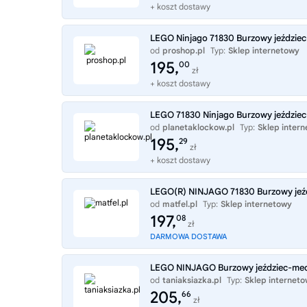
+ koszt dostawy
LEGO Ninjago 71830 Burzowy jeździe
od
proshop.pl
Typ:
Sklep internetowy
195,
00
zł
+ koszt dostawy
LEGO 71830 Ninjago Burzowy jeździe
od
planetaklockow.pl
Typ:
Sklep inter
195,
29
zł
+ koszt dostawy
LEGO(R) NINJAGO 71830 Burzowy jeź
od
matfel.pl
Typ:
Sklep internetowy
197,
08
zł
DARMOWA DOSTAWA
LEGO NINJAGO Burzowy jeździec-mec
od
taniaksiazka.pl
Typ:
Sklep internet
205,
66
zł