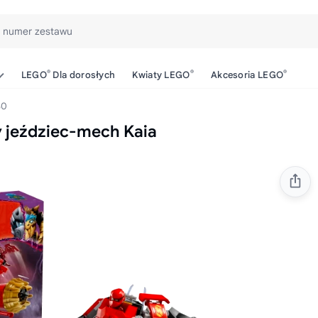
b numer zestawu
®
®
®
LEGO
Dla dorosłych
Kwiaty LEGO
Akcesoria LEGO
30
jeździec-mech Kaia