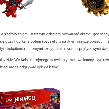
a siedmiolatkom i starszym dzieciom odtwarzać ekscytujące sceny z
ę dużą figurką, a potem rozdzielić ją na dwa mniejsze pojazdy: 
 Nyi z kokpitem, ruchomymi skrzydłami i dwoma sprężynowymi dzia
urki NINJAGO: Kaia uzbrojonego w dwie kryształowe katany, Nyę uz
zieci mogą odgrywać epickie bitwy.