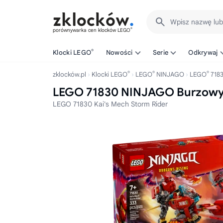
Wpisz nazwę lu
®
porównywarka cen klocków LEGO
®
Klocki LEGO
Nowości
Serie
Odkrywaj
®
®
®
zklocków.pl
Klocki LEGO
LEGO
NINJAGO
LEGO
718
LEGO 71830 NINJAGO Burzowy 
LEGO 71830 Kai's Mech Storm Rider