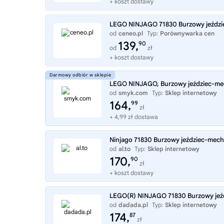
+ koszt dostawy
LEGO NINJAGO 71830 Burzowy jeździ
od
ceneo.pl
Typ:
Porównywarka cen
139,
90
od
zł
+ koszt dostawy
LEGO NINJAGO, Burzowy jeździec-mec
od
smyk.com
Typ:
Sklep internetowy
164,
99
zł
+ 4,99 zł dostawa
Ninjago 71830 Burzowy jeździec-mech
od
al.to
Typ:
Sklep internetowy
170,
90
zł
+ koszt dostawy
LEGO(R) NINJAGO 71830 Burzowy jeź
od
dadada.pl
Typ:
Sklep internetowy
174,
87
zł