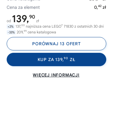
42
Cena za element
0,
zł
139,
90
od
zł
00
®
137,
najniższa cena LEGO
71830 z ostatnich 30 dni
+2%
99
209,
cena katalogowa
-33%
PORÓWNAJ 13 OFERT
90
KUP ZA 139,
ZŁ
WIĘCEJ INFORMACJI