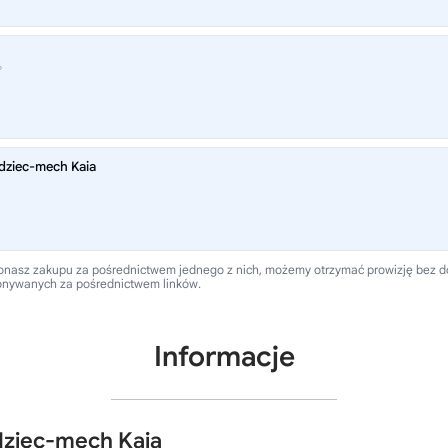
®
dziec-mech Kaia
 dokonasz zakupu za pośrednictwem jednego z nich, możemy otrzymać prowizję bez
onywanych za pośrednictwem linków.
Informacje
dziec-mech Kaia