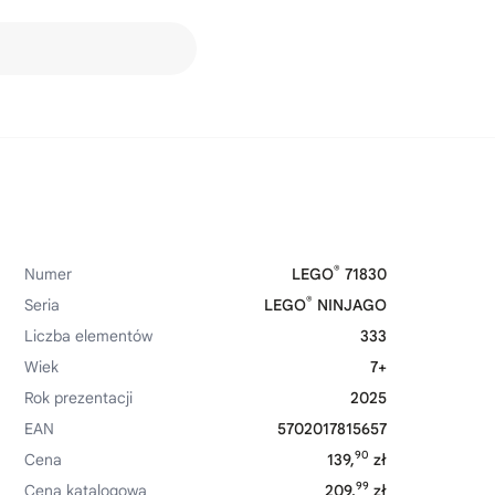
®
Numer
LEGO
71830
®
Seria
LEGO
NINJAGO
Liczba elementów
333
Wiek
7+
Rok prezentacji
2025
EAN
5702017815657
90
Cena
139,
zł
99
Cena katalogowa
209,
zł