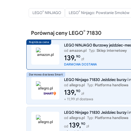
®
®
LEGO
NINJAGO
LEGO
Ninjago: Powstanie Smoków
®
Porównaj ceny LEGO
71830
LEGO NINJAGO Burzowy jeździec-mech K
od
amazon.pl
Typ:
Sklep internetowy
139,
90
zł
DARMOWA DOSTAWA
LEGO Ninjago 71830 Jeździec burzy i 
od
allegro.pl
Typ:
Platforma handlowa
139,
90
zł
+ 11,99 zł dostawa
LEGO Ninjago 71830 Jeździec burzy i 
od
allegro.pl
Typ:
Platforma handlowa
139,
90
od
zł