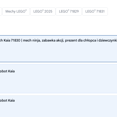
®
®
®
®
Mechy LEGO
LEGO
2025
LEGO
71829
LEGO
71831
aia 71830 | mech ninja, zabawka akcji, prezent dla chłopca i dziewczynki
robot Kaia
robot Kaia