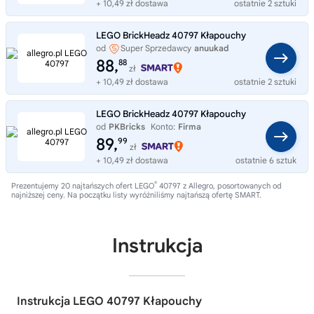
+ 10,49 zł dostawa
ostatnie 2 sztuki
LEGO BrickHeadz 40797 Kłapouchy
od
Super Sprzedawcy
anuukad
88,
88
zł
+ 10,49 zł dostawa
ostatnie 2 sztuki
LEGO BrickHeadz 40797 Kłapouchy
od
PKBricks
Konto:
Firma
89,
99
zł
+ 10,49 zł dostawa
ostatnie 6 sztuk
®
Prezentujemy 20 najtańszych ofert LEGO
40797 z Allegro, posortowanych od
najniższej ceny. Na początku listy wyróżniliśmy najtańszą ofertę SMART.
Instrukcja
Instrukcja LEGO 40797 Kłapouchy