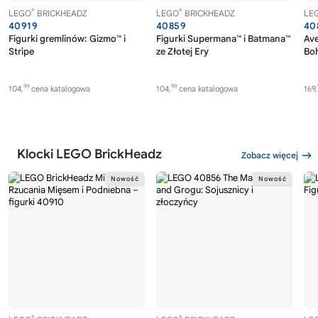
®
®
LEGO
BRICKHEADZ
LEGO
BRICKHEADZ
LE
40919
40859
40
Figurki gremlinów: Gizmo™ i
Figurki Supermana™ i Batmana™
Av
Stripe
ze Złotej Ery
Boh
99
99
104,
cena katalogowa
104,
cena katalogowa
169,
Klocki LEGO BrickHeadz
Zobacz więcej
®
®