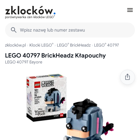
®
porównywarka cen klocków LEGO
Wpisz nazwę lub numer zestawu
®
®
®
zklocków.pl
Klocki LEGO
LEGO
BrickHeadz
LEGO
40797
LEGO 40797 BrickHeadz Kłapouchy
LEGO 40797 Eeyore