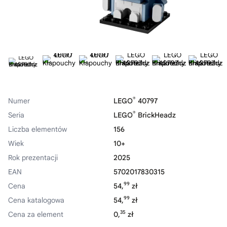
®
Numer
LEGO
40797
®
Seria
LEGO
BrickHeadz
Liczba elementów
156
Wiek
10+
Rok prezentacji
2025
EAN
5702017830315
99
Cena
54,
zł
99
Cena katalogowa
54,
zł
35
Cena za element
0,
zł