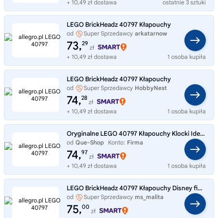
+ 10,49 zł dostawa
ostatnie 3 sztuki
LEGO BrickHeadz 40797 Kłapouchy
od
Super Sprzedawcy
arkatarnow
73,
29
zł
+ 10,49 zł dostawa
1 osoba kupiła
LEGO BrickHeadz 40797 Kłapouchy
od
Super Sprzedawcy
HobbyNest
74,
28
zł
+ 10,49 zł dostawa
1 osoba kupiła
Oryginalne LEGO 40797 Kłapouchy Klocki Idealne na Prezent
od
Que-Shop
Konto:
Firma
74,
97
zł
+ 10,49 zł dostawa
1 osoba kupiła
LEGO BrickHeadz 40797 Kłapouchy Disney figurka kolekcjonerska
od
Super Sprzedawcy
ms_malita
75,
00
zł