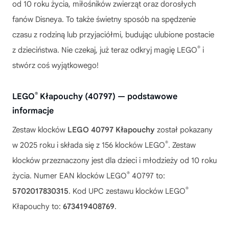
od 10 roku życia, miłośników zwierząt oraz dorosłych
fanów Disneya. To także świetny sposób na spędzenie
czasu z rodziną lub przyjaciółmi, budując ulubione postacie
®
z dzieciństwa. Nie czekaj, już teraz odkryj magię LEGO
i
stwórz coś wyjątkowego!
®
LEGO
Kłapouchy (40797) — podstawowe
informacje
Zestaw klocków
LEGO 40797 Kłapouchy
został pokazany
®
w 2025 roku i składa się z 156 klocków LEGO
. Zestaw
klocków przeznaczony jest dla dzieci i młodzieży od 10 roku
®
życia. Numer EAN klocków LEGO
40797 to:
®
5702017830315
. Kod UPC zestawu klocków LEGO
Kłapouchy to:
673419408769
.