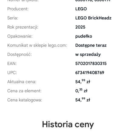
Producent:
LEGO
Seria:
LEGO BrickHeadz
Rok prezentacji:
2025
Opakowanie:
pudełko
Komunikat w sklepie lego.com:
Dostępne teraz
Dostępność:
w sprzedaży
EAN:
5702017830315
UPC:
673419408769
99
Aktualna cena:
54,
zł
35
Cena za element:
0,
zł
99
Cena katalogowa:
54,
zł
Historia ceny