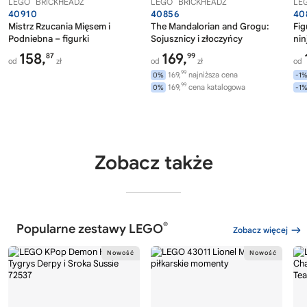
LEGO
BRICKHEADZ
LEGO
BRICKHEADZ
LE
40910
40856
40
Mistrz Rzucania Mięsem i
The Mandalorian and Grogu:
Fig
Podniebna – figurki
Sojusznicy i złoczyńcy
nin
158,
169,
87
99
od
zł
od
zł
od
99
169,
najniższa cena
0%
-1
99
169,
cena katalogowa
0%
-1
Zobacz także
®
Popularne zestawy LEGO
Zobacz więcej