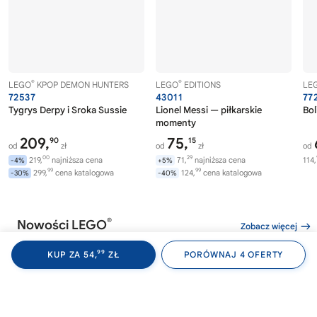
®
®
LEGO
KPOP DEMON HUNTERS
LEGO
EDITIONS
LE
72537
43011
77
Tygrys Derpy i Sroka Sussie
Lionel Messi — piłkarskie
Bol
momenty
209,
75,
90
15
od
zł
od
zł
od
00
29
219,
najniższa cena
71,
najniższa cena
114,
-4%
+5%
99
99
299,
cena katalogowa
124,
cena katalogowa
-30%
-40%
®
Nowości LEGO
Zobacz więcej
99
KUP ZA 54,
ZŁ
PORÓWNAJ 4 OFERTY