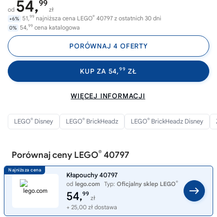
54,
99
od
zł
99
®
51,
najniższa cena LEGO
40797 z ostatnich 30 dni
+6%
99
54,
cena katalogowa
0%
PORÓWNAJ 4 OFERTY
99
KUP ZA 54,
ZŁ
WIĘCEJ INFORMACJI
®
®
®
LEGO
Disney
LEGO
BrickHeadz
LEGO
BrickHeadz Disney
®
Porównaj ceny LEGO
40797
Kłapouchy 40797
®
od
lego.com
Typ:
Oficjalny sklep LEGO
54,
99
zł
+ 25,00 zł dostawa