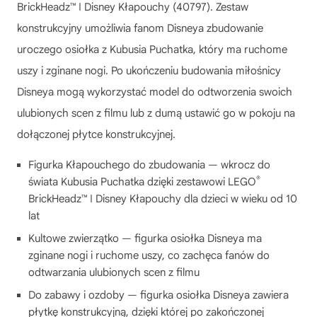
BrickHeadz™ ǀ Disney Kłapouchy (40797). Zestaw
konstrukcyjny umożliwia fanom Disneya zbudowanie
uroczego osiołka z Kubusia Puchatka, który ma ruchome
uszy i zginane nogi. Po ukończeniu budowania miłośnicy
Disneya mogą wykorzystać model do odtworzenia swoich
ulubionych scen z filmu lub z dumą ustawić go w pokoju na
dołączonej płytce konstrukcyjnej.
Figurka Kłapouchego do zbudowania — wkrocz do
®
świata Kubusia Puchatka dzięki zestawowi LEGO
BrickHeadz™ ǀ Disney Kłapouchy dla dzieci w wieku od 10
lat
Kultowe zwierzątko — figurka osiołka Disneya ma
zginane nogi i ruchome uszy, co zachęca fanów do
odtwarzania ulubionych scen z filmu
Do zabawy i ozdoby — figurka osiołka Disneya zawiera
płytkę konstrukcyjną, dzięki której po zakończonej