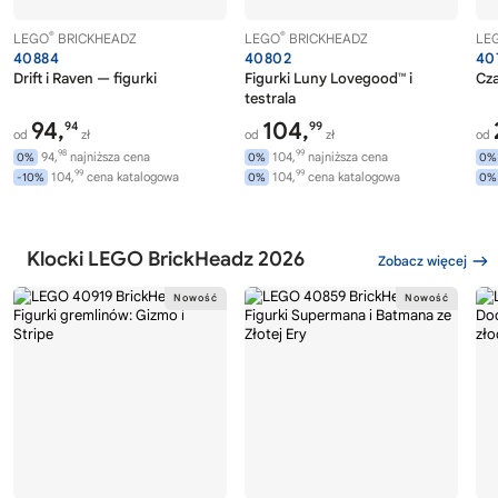
®
®
LEGO
BRICKHEADZ
LEGO
BRICKHEADZ
LE
40884
40802
40
Drift i Raven — figurki
Figurki Luny Lovegood™ i
Cza
testrala
94,
104,
94
99
od
zł
od
zł
od
98
99
94,
najniższa cena
104,
najniższa cena
0%
0%
0%
99
99
104,
cena katalogowa
104,
cena katalogowa
-10%
0%
0%
Klocki LEGO BrickHeadz 2026
Zobacz więcej