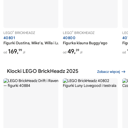
®
®
LEGO
BRICKHEADZ
LEGO
BRICKHEADZ
LE
40801
40800
40
Figurki Dustina, Mike’a, Willa i Lucasa
Figurka klauna Buggy’ego
Fig
169,
49,
99
39
od
zł
od
zł
od
Klocki LEGO BrickHeadz 2025
Zobacz więcej