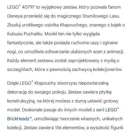
®
LEGO
40797 to wyjątkowy zestaw, który pozwala fanom
Disneya przenieść się do magicznego Stumilowego Lasu.
Zbuduj urokliwego osiołka Kłapouchego, znanego z bajek o
Kubusiu Puchatku. Model ten nie tylko wygląda
fantastycznie, ale także posiada ruchome uszy i zginane
nogi, co umożliwia odtwarzanie ulubionych scen z animacji.
Każdy element zestawu został zaprojektowany z myślą o
szczegółach, które z pewnością zachwycą kolekcjonerów.
®
Dzięki
LEGO
Kłapouchy
stworzysz niepowtarzalną
dekorację do swojego pokoju. Zestaw zawiera płytkę
konstrukcyjną, na której możesz z dumą ustawić gotowy
®
model. Doskonale pasuje do innych modeli z serii
LEGO
BrickHeadz™
, umożliwiając tworzenie własnych, unikalnych
kolekcji. Zestaw zawiera 156 elementów, a wysokość figurki