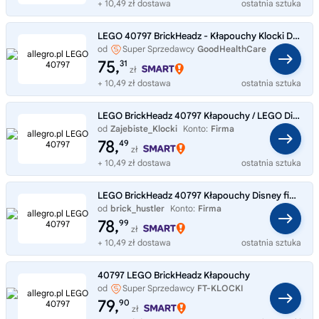
+ 10,49 zł dostawa
ostatnia sztuka
LEGO 40797 BrickHeadz - Kłapouchy Klocki Disney Kubuś Puchatek Klocki NOWE
od
Super Sprzedawcy
GoodHealthCare
75,
31
zł
+ 10,49 zł dostawa
ostatnia sztuka
LEGO BrickHeadz 40797 Kłapouchy / LEGO Disney
od
Zajebiste_Klocki
Konto:
Firma
78,
49
zł
+ 10,49 zł dostawa
ostatnia sztuka
LEGO BrickHeadz 40797 Kłapouchy Disney figurka kolekcjonerska
od
brick_hustler
Konto:
Firma
78,
99
zł
+ 10,49 zł dostawa
ostatnia sztuka
40797 LEGO BrickHeadz Kłapouchy
od
Super Sprzedawcy
FT-KLOCKI
79,
90
zł