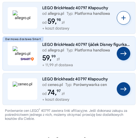
LEGO BrickHeadz 40797 Kłapouchy
od
allegro.pl
Typ:
Platforma handlowa
59,
98
od
zł
+ koszt dostawy
LEGO BrickHeadz 40797 Ijáček Disney figurka kolekcjonerska
od
allegro.pl
Typ:
Platforma handlowa
59,
99
zł
+ 11,99 zł dostawa
LEGO Brickheadz 40797 Kłapouchy
od
ceneo.pl
Typ:
Porównywarka cen
74,
97
od
zł
+ koszt dostawy
®
Porównanie cen LEGO
40797 zawiera linki afiliacyjne. Jeśli dokonasz zakupu za
pośrednictwem jednego z nich, możemy otrzymać prowizję bez dodatkowych
kosztów dla Ciebie.