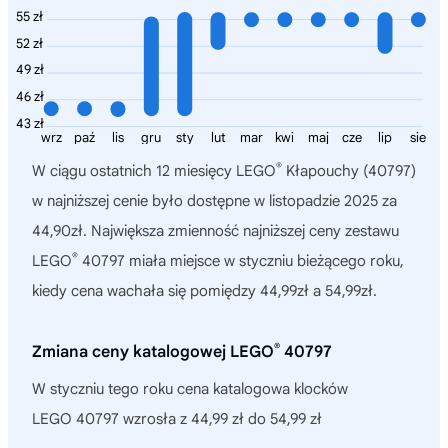
55 zł
52 zł
49 zł
46 zł
43 zł
wrz
paź
lis
gru
sty
lut
mar
kwi
maj
cze
lip
sie
®
W ciągu ostatnich 12 miesięcy
LEGO
Kłapouchy (40797)
w najniższej cenie było dostępne w listopadzie 2025 za
44,90zł. Największa zmienność najniższej ceny zestawu
®
LEGO
40797 miała miejsce w styczniu bieżącego roku,
kiedy cena wachała się pomiędzy 44,99zł a 54,99zł.
®
Zmiana ceny katalogowej LEGO
40797
W styczniu tego roku cena katalogowa klocków
LEGO 40797 wzrosła z 44,99 zł do 54,99 zł