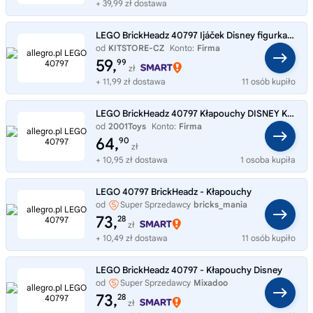
+ 39,99 zł dostawa
LEGO BrickHeadz 40797 Ijáček Disney figurka kolekcjonerska
od
KITSTORE-CZ
Konto:
Firma
59,
99
zł
+ 11,99 zł dostawa
11 osób kupiło
LEGO BrickHeadz 40797 Kłapouchy DISNEY Kubuś Puchatek NOWE
od
2001Toys
Konto:
Firma
64,
90
zł
+ 10,95 zł dostawa
1 osoba kupiła
LEGO 40797 BrickHeadz - Kłapouchy
od
Super Sprzedawcy
bricks_mania
73,
28
zł
+ 10,49 zł dostawa
11 osób kupiło
LEGO BrickHeadz 40797 - Kłapouchy Disney
od
Super Sprzedawcy
Mixadoo
73,
28
zł