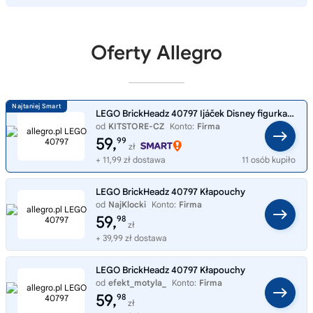
Oferty Allegro
LEGO BrickHeadz 40797 Ijáček Disney figurka kolekcjonerska
od
KITSTORE-CZ
Konto:
Firma
59,
99
zł
+ 11,99 zł dostawa
11 osób kupiło
LEGO BrickHeadz 40797 Kłapouchy
od
NajKlocki
Konto:
Firma
59,
98
zł
+ 39,99 zł dostawa
LEGO BrickHeadz 40797 Kłapouchy
od
efekt_motyla_
Konto:
Firma
59,
98
zł