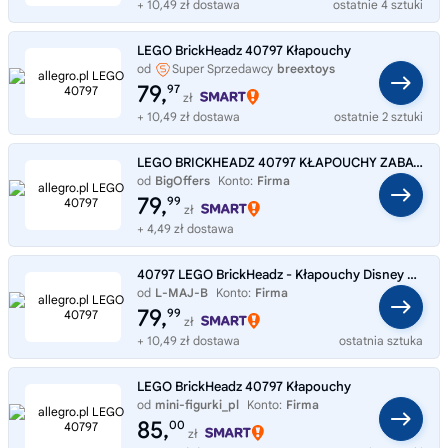
+ 10,49 zł dostawa
ostatnie 4 sztuki
LEGO BrickHeadz 40797 Kłapouchy
od
Super Sprzedawcy
breextoys
79,
97
zł
+ 10,49 zł dostawa
ostatnie 2 sztuki
LEGO BRICKHEADZ 40797 KŁAPOUCHY ZABAWKA PREZENT DLA DZIECI OZDOBA ZESTAW
od
BigOffers
Konto:
Firma
79,
99
zł
+ 4,49 zł dostawa
40797 LEGO BrickHeadz - Kłapouchy Disney figurka kolekcjonerska NOWY ZESTAW
od
L-MAJ-B
Konto:
Firma
79,
99
zł
+ 10,49 zł dostawa
ostatnia sztuka
LEGO BrickHeadz 40797 Kłapouchy
od
mini-figurki_pl
Konto:
Firma
85,
00
zł