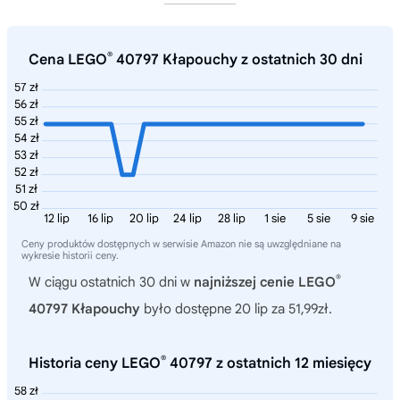
®
Cena LEGO
40797 Kłapouchy z ostatnich 30 dni
57 zł
56 zł
55 zł
54 zł
53 zł
52 zł
51 zł
50 zł
12 lip
16 lip
20 lip
24 lip
28 lip
1 sie
5 sie
9 sie
Ceny produktów dostępnych w serwisie Amazon nie są uwzględniane na
wykresie historii ceny.
®
W ciągu ostatnich 30 dni w
najniższej cenie LEGO
40797 Kłapouchy
było dostępne 20 lip za 51,99zł.
®
Historia ceny LEGO
40797 z ostatnich 12 miesięcy
58 zł