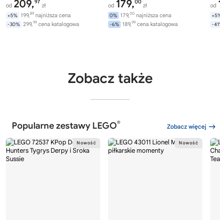
209,
179,
97
00
od
zł
od
zł
od
89
00
199,
najniższa cena
179,
najniższa cena
+5%
0%
+5
99
99
299,
cena katalogowa
189,
cena katalogowa
-30%
-6%
-4
Zobacz także
®
Popularne zestawy LEGO
Zobacz więcej