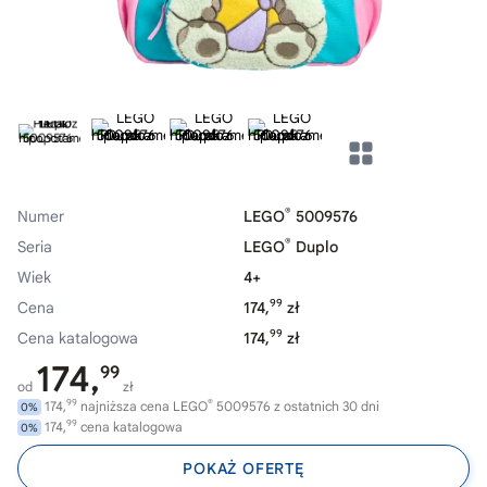
®
Numer
LEGO
5009576
®
Seria
LEGO
Duplo
Wiek
4+
99
Cena
174,
zł
99
Cena katalogowa
174,
zł
174,
99
od
zł
99
®
174,
najniższa cena LEGO
5009576 z ostatnich 30 dni
0%
99
174,
cena katalogowa
0%
POKAŻ OFERTĘ