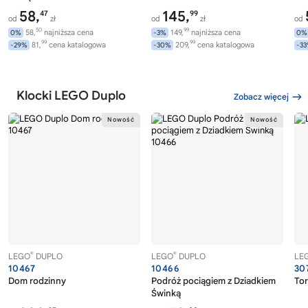
58,
145,
47
99
od
zł
od
zł
od
50
99
58,
najniższa cena
149,
najniższa cena
0%
-3%
0%
99
99
81,
cena katalogowa
209,
cena katalogowa
-29%
-30%
-3
Klocki LEGO Duplo
Zobacz więcej
®
®
LEGO
DUPLO
LEGO
DUPLO
LE
10467
10466
30
Dom rodzinny
Podróż pociągiem z Dziadkiem
Tor
Świnką