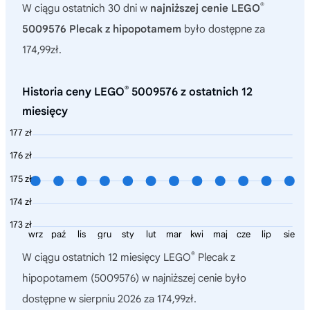
®
W ciągu ostatnich 30 dni w
najniższej cenie LEGO
5009576 Plecak z hipopotamem
było dostępne za
174,99zł.
®
Historia ceny LEGO
5009576 z ostatnich 12
miesięcy
177 zł
176 zł
175 zł
174 zł
173 zł
wrz
paź
lis
gru
sty
lut
mar
kwi
maj
cze
lip
sie
®
W ciągu ostatnich 12 miesięcy
LEGO
Plecak z
hipopotamem (5009576)
w najniższej cenie było
dostępne w sierpniu 2026 za 174,99zł.