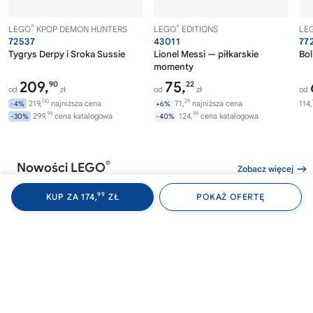
®
®
LEGO
KPOP DEMON HUNTERS
LEGO
EDITIONS
LE
72537
43011
77
Tygrys Derpy i Sroka Sussie
Lionel Messi — piłkarskie
Bol
momenty
209,
75,
90
22
od
zł
od
zł
od
00
29
219,
najniższa cena
71,
najniższa cena
114,
-4%
+6%
99
99
299,
cena katalogowa
124,
cena katalogowa
-30%
-40%
®
Nowości LEGO
Zobacz więcej
99
KUP ZA 174,
ZŁ
POKAŻ OFERTĘ