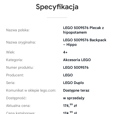
Specyfikacja
LEGO 5009576 Plecak z
Nazwa polska:
hipopotamem
LEGO 5009576 Backpack
Nazwa oryginalna:
– Hippo
Wiek:
4+
Kategoria:
Akcesoria LEGO
Numer produktu:
LEGO 5009576
Producent:
LEGO
Seria:
LEGO Duplo
Komunikat w sklepie lego.com:
Dostępne teraz
Dostępność:
w sprzedaży
99
Aktualna cena:
174,
zł
99
Cena katalogowa:
174,
zł