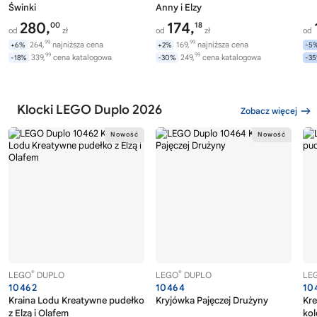
Świnki
Anny i Elzy
280,
174,
00
18
od
zł
od
zł
od
99
99
264,
najniższa cena
169,
najniższa cena
+6%
+2%
-5
99
99
339,
cena katalogowa
249,
cena katalogowa
-18%
-30%
-3
Klocki LEGO Duplo 2026
Zobacz więcej
®
®
LEGO
DUPLO
LEGO
DUPLO
LE
10462
10464
10
Kraina Lodu Kreatywne pudełko
Kryjówka Pajęczej Drużyny
Kr
z Elzą i Olafem
ko