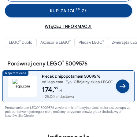
99
KUP ZA 174,
ZŁ
WIĘCEJ INFORMACJI
®
®
®
LEGO
Duplo
Akcesoria LEGO
Plecaki LEGO
Zwierzęta LE
®
Porównaj ceny LEGO
5009576
Plecak z hipopotamem 5009576
®
od
lego.com
Typ:
Oficjalny sklep LEGO
174,
99
zł
+ 25,00 zł dostawa
®
Porównanie cen LEGO
5009576 zawiera linki afiliacyjne. Jeśli dokonasz zakupu za
pośrednictwem jednego z nich, możemy otrzymać prowizję bez dodatkowych
kosztów dla Ciebie.