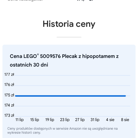
Historia ceny
®
Cena LEGO
5009576 Plecak z hipopotamem z
ostatnich 30 dni
177 zł
176 zł
175 zł
174 zł
173 zł
11 lip
15 lip
19 lip
23 lip
27 lip
31 lip
4 sie
8 sie
Ceny produktów dostępnych w serwisie Amazon nie są uwzględniane na
wykresie historii ceny.