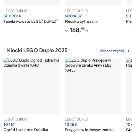
®
®
LEGO
DUPLO
LEGO
DUPLO
LE
5009014
5008682
50
®
®
Tabela wzrostu LEGO
DUPLO
Plecak z cytrusami
Ple
168,
99
od
zł
Klocki LEGO Duplo 2025
Zobacz więcej
®
®
LEGO
DUPLO
LEGO
DUPLO
LE
10461
10455
10
Ogród i szklarnia Dziadka
Przyjęcie w lodowym zamku
Gr