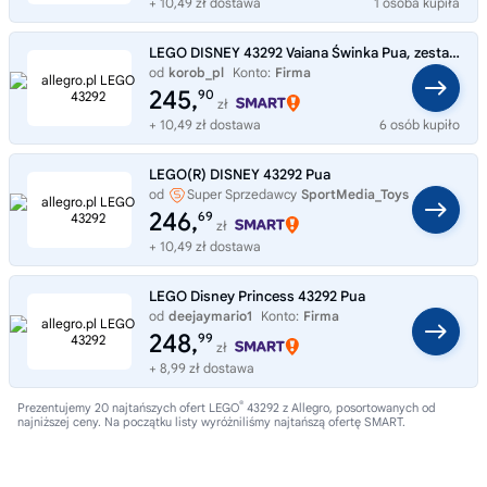
+ 10,49 zł dostawa
1 osoba kupiła
LEGO DISNEY 43292 Vaiana Świnka Pua, zestaw klocków dla dzieci +9 lat
od
korob_pl
Konto:
Firma
245,
90
zł
+ 10,49 zł dostawa
6 osób kupiło
LEGO(R) DISNEY 43292 Pua
od
Super Sprzedawcy
SportMedia_Toys
246,
69
zł
+ 10,49 zł dostawa
LEGO Disney Princess 43292 Pua
od
deejaymario1
Konto:
Firma
248,
99
zł
+ 8,99 zł dostawa
®
Prezentujemy 20 najtańszych ofert LEGO
43292 z Allegro, posortowanych od
najniższej ceny. Na początku listy wyróżniliśmy najtańszą ofertę SMART.