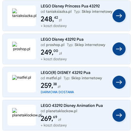
LEGO Disney Princess Pua 43292
od
taniaksiazka.pl
Typ:
Sklep internetowy
248,
42
zł
+ koszt dostawy
LEGO Disney 43292 Pua
od
proshop.pl
Typ:
Sklep internetowy
249,
00
zł
+ koszt dostawy
LEGO(R) DISNEY 43292 Pua
od
matfel.pl
Typ:
Sklep internetowy
259,
38
zł
DARMOWA DOSTAWA
LEGO 43292 Disney Animation Pua
od
planetaklockow.pl
Typ:
Sklep internetowy
269,
69
zł
+ koszt dostawy