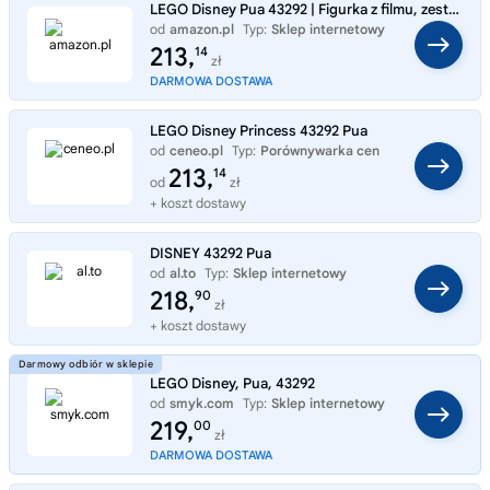
LEGO Disney Pua 43292 | Figurka z filmu, zestaw do budowania, prezent dla fana Disneya 9+, 885 elementów
od
amazon.pl
Typ:
Sklep internetowy
213,
14
zł
DARMOWA DOSTAWA
LEGO Disney Princess 43292 Pua
od
ceneo.pl
Typ:
Porównywarka cen
213,
14
od
zł
+ koszt dostawy
DISNEY 43292 Pua
od
al.to
Typ:
Sklep internetowy
218,
90
zł
+ koszt dostawy
LEGO Disney, Pua, 43292
od
smyk.com
Typ:
Sklep internetowy
219,
00
zł
DARMOWA DOSTAWA