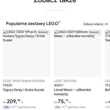
®
Popularne zestawy LEGO
Zobacz więcej
®
®
LEGO
KPOP DEMON HUNTERS
LEGO
EDITIONS
LE
72537
43011
77
Tygrys Derpy i Sroka Sussie
Lionel Messi — piłkarskie
Bol
momenty
209,
75,
90
15
od
zł
od
zł
od
00
29
219,
najniższa cena
71,
najniższa cena
114,
-4%
+5%