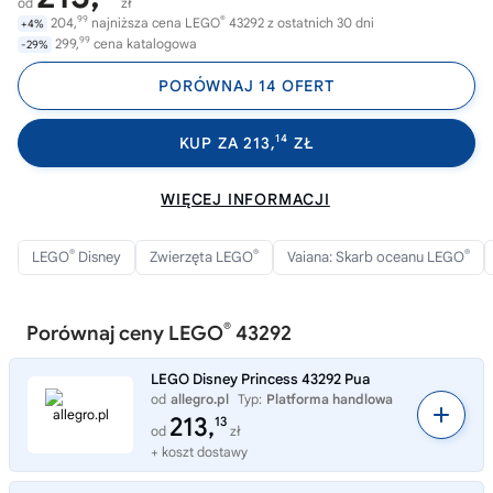
od
zł
99
®
204,
najniższa cena LEGO
43292 z ostatnich 30 dni
+4%
99
299,
cena katalogowa
-29%
PORÓWNAJ 14 OFERT
14
KUP ZA 213,
ZŁ
WIĘCEJ INFORMACJI
®
®
®
LEGO
Disney
Zwierzęta LEGO
Vaiana: Skarb oceanu LEGO
®
Porównaj ceny LEGO
43292
LEGO Disney Princess 43292 Pua
od
allegro.pl
Typ:
Platforma handlowa
213,
13
od
zł
+ koszt dostawy