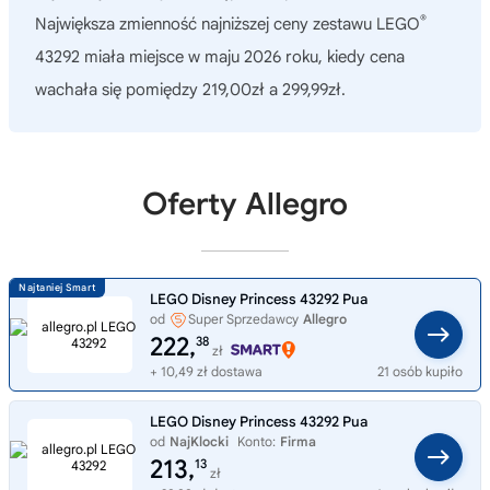
®
Największa zmienność najniższej ceny zestawu LEGO
43292 miała miejsce w maju 2026 roku, kiedy cena
wachała się pomiędzy 219,00zł a 299,99zł.
Oferty Allegro
LEGO Disney Princess 43292 Pua
od
Super Sprzedawcy
Allegro
222,
38
zł
+ 10,49 zł dostawa
21 osób kupiło
LEGO Disney Princess 43292 Pua
od
NajKlocki
Konto:
Firma
213,
13
zł