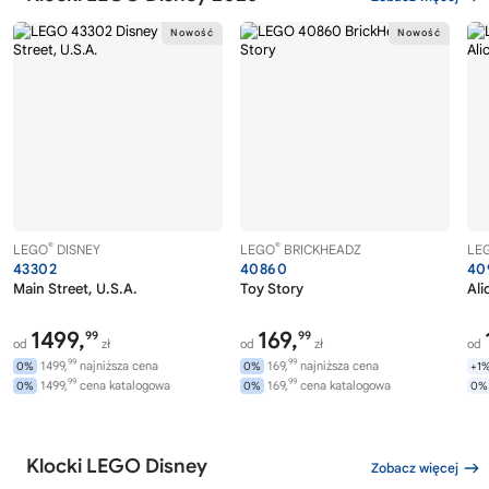
®
®
LEGO
DISNEY
LEGO
BRICKHEADZ
LE
43302
40860
40
Main Street, U.S.A.
Toy Story
Ali
1499,
169,
99
99
od
zł
od
zł
od
99
99
1499,
najniższa cena
169,
najniższa cena
0%
0%
+1
99
99
1499,
cena katalogowa
169,
cena katalogowa
0%
0%
0%
Klocki LEGO Disney
Zobacz więcej