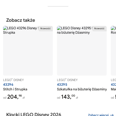
Zobacz także
®
®
LEGO
DISNEY
LEGO
DISNEY
LE
43296
43295
43
Stitch i Strupka
Szkatułka na biżuterię Dżasminy
Mał
204,
143,
98
00
od
zł
od
zł
od
Klocki LEGO Disney 2026
Zobacz więcej