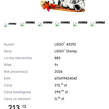
®
Numer
LEGO
43292
®
Seria
LEGO
Disney
Liczba elementów
885
Wiek
9+
Rok prezentacji
2026
EAN
673419424042
13
Cena
213,
zł
99
Cena katalogowa
299,
zł
24
Cena za element
0,
zł
213,
13