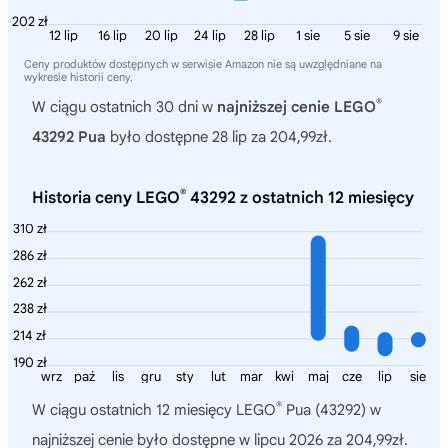
202 zł
12 lip
16 lip
20 lip
24 lip
28 lip
1 sie
5 sie
9 sie
Ceny produktów dostępnych w serwisie Amazon nie są uwzględniane na
wykresie historii ceny.
®
W ciągu ostatnich 30 dni w
najniższej cenie LEGO
43292 Pua
było dostępne 28 lip za 204,99zł.
®
Historia ceny LEGO
43292 z ostatnich 12 miesięcy
310 zł
286 zł
262 zł
238 zł
214 zł
190 zł
wrz
paź
lis
gru
sty
lut
mar
kwi
maj
cze
lip
sie
®
W ciągu ostatnich 12 miesięcy
LEGO
Pua (43292)
w
najniższej cenie było dostępne w lipcu 2026 za 204,99zł.