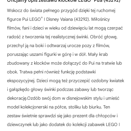
Oficjalny opis zestawu klocków LEGO
Pua (43292)
Wskocz do świata pełnego przygód dzięki tej ruchomej
®
figurce Pui LEGO
ǀ Disney Vaiana (43292). Miłośnicy
filmów, fani i dzieci w wieku od dziewięciu lat mogą czerpać
radość z tworzenia tej realistycznej świnki. Obróć głowę,
przechyl ją na boki i odtwarzaj urocze pozy z filmów,
poruszając uszami figurki w górę i w dół. Mały krab
zbudowany z klocków może dołączyć do Pui na tratwie lub
obok. Tratwa pełni również funkcję podstawki
ekspozycyjnej. Dzieci mogą też przyczepić ozdobny kwiatek
i gałązkędo głowy świnki podczas zabawy lub tworząc
dekorację.Ozdób swój dom w disnejowskim stylu i umieść
model kolekcjonerski na półce, stoliku lub biurku. Ten
zestaw świetnie sprawdzi się jako prezent dla chłopców i
dziewczynek lub jako dodatek do kolekcji zabawek LEGO ǀ