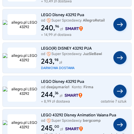
+ 10,49 zł dostawa
LEGO Disney 43292 Pua
od
Super Sprzedawcy
AllegroRetail
240,
96
zł
+ 14,99 zł dostawa
LEGO(R) DISNEY 43292 PUA
od
Super Sprzedawcy
JuzSieBawi
243,
98
zł
DARMOWA DOSTAWA
LEGO Disney 43292 Pua
od
deejaymario1
Konto:
Firma
244,
36
zł
+ 8,99 zł dostawa
ostatnie 7 sztuk
LEGO 43292 Disney Animation Vaiana Pua
od
Super Sprzedawcy
bergcomp
245,
00
zł