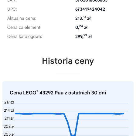
EAN:
5702018066805
UPC:
673419424042
13
Aktualna cena:
213,
zł
24
Cena za element:
0,
zł
99
Cena katalogowa:
299,
zł
Historia ceny
®
Cena LEGO
43292 Pua z ostatnich 30 dni
217 zł
214 zł
211 zł
208 zł
205 zł