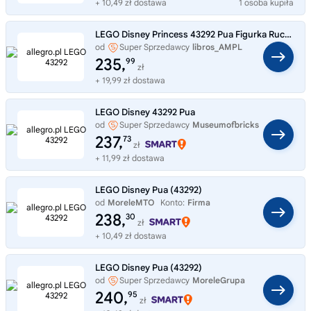
+ 10,49 zł dostawa
1 osoba kupiła
LEGO Disney Princess 43292 Pua Figurka Ruchoma Swinka Vaiana LEGO
od
Super Sprzedawcy
libros_AMPL
235,
99
zł
+ 19,99 zł dostawa
LEGO Disney 43292 Pua
od
Super Sprzedawcy
Museumofbricks
237,
73
zł
+ 11,99 zł dostawa
LEGO Disney Pua (43292)
od
MoreleMTO
Konto:
Firma
238,
30
zł
+ 10,49 zł dostawa
LEGO Disney Pua (43292)
od
Super Sprzedawcy
MoreleGrupa
240,
95
zł