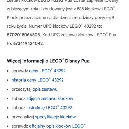
Zestaw klocków
LEGO 43292 Pua
został zaprezentowany
®
w bieżącym roku i zbudowany jest z 885 klocków LEGO
.
Klocki przeznaczone są dla dzieci i młodzieży powyżej 9
®
roku życia. Numer UPC klocków LEGO
43292 to:
®
5702018066805
. Kod UPC zestawu klocków LEGO
Pua
to:
673419424042
.
®
Więcej informacji o LEGO
Disney Pua
®
sprawdź
ceny LEGO
43292
®
historia ceny LEGO
43292
przeczytaj
opis zestawu
zobacz
zdjęcia zestawu klocków
®
zobacz
instrukcję LEGO
43292
przeanalizuj
specyfikację klocków
®
sprawdź
oficjalny opis klocków LEGO