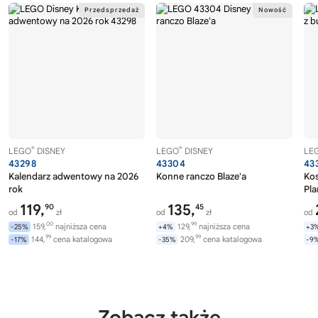
®
®
LEGO
DISNEY
LEGO
DISNEY
LE
43298
43304
43
Kalendarz adwentowy na 2026
Konne ranczo Blaze'a
Kos
rok
Pla
119,
135,
90
45
od
zł
od
zł
od
00
99
159,
najniższa cena
129,
najniższa cena
-25%
+4%
+3
99
99
144,
cena katalogowa
209,
cena katalogowa
-17%
-35%
-9
Zobacz także