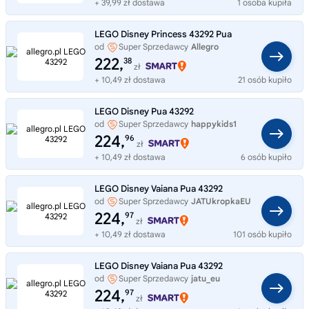
+ 39,99 zł dostawa
1 osoba kupiła
LEGO Disney Princess 43292 Pua
od
Super Sprzedawcy
Allegro
222,
38
zł
+ 10,49 zł dostawa
21 osób kupiło
LEGO Disney Pua 43292
od
Super Sprzedawcy
happykids1
224,
96
zł
+ 10,49 zł dostawa
6 osób kupiło
LEGO Disney Vaiana Pua 43292
od
Super Sprzedawcy
JATUkropkaEU
224,
97
zł
+ 10,49 zł dostawa
101 osób kupiło
LEGO Disney Vaiana Pua 43292
od
Super Sprzedawcy
jatu_eu
224,
97
zł