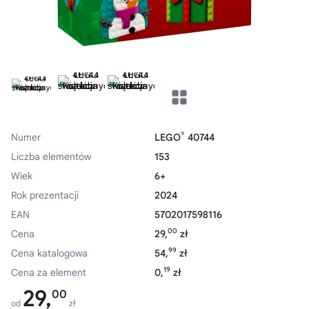
®
Numer
LEGO
40744
Liczba elementów
153
Wiek
6+
Rok prezentacji
2024
EAN
5702017598116
00
Cena
29,
zł
99
Cena katalogowa
54,
zł
19
Cena za element
0,
zł
29,
00
od
zł