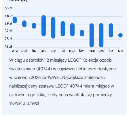
53 zł
46 zł
39 zł
32 zł
25 zł
18 zł
wrz
paź
lis
gru
sty
lut
mar
kwi
maj
cze
lip
sie
®
W ciągu ostatnich 12 miesięcy
LEGO
Kolekcja ozdób
świątecznych (40744)
w najniższej cenie było dostępne
w czerwcu 2026 za 19,99zł. Największa zmienność
®
najniższej ceny zestawu LEGO
40744 miała miejsce w
czerwcu tego roku, kiedy cena wachała się pomiędzy
19,99zł a 37,99zł.