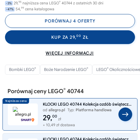
95
®
29,
najniższa cena LEGO
40744 z ostatnich 30 dni
-3%
99
54,
cena katalogowa
-47%
PORÓWNAJ 4 OFERTY
00
KUP ZA 29,
ZŁ
WIĘCEJ INFORMACJI
®
®
®
Bombki LEGO
Boże Narodzenie LEGO
LEGO
Okolicznościow
®
Porównaj ceny LEGO
40744
KLOCKI LEGO 40744 Kolekcja ozdób świątecznych
od
allegro.pl
Typ:
Platforma handlowa
29,
00
zł
+ 10,49 zł dostawa
KLOCKI LEGO 40744 Kolekcja ozdób świątecznych