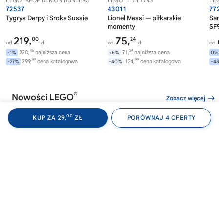
LEGO
KPOP DEMON HUNTERS
LEGO
EDITIONS
LE
72537
43011
77
Tygrys Derpy i Sroka Sussie
Lionel Messi — piłkarskie
Sa
momenty
SF9
219,
75,
00
24
od
zł
od
zł
od
46
29
220,
najniższa cena
71,
najniższa cena
-1%
+6%
0%
99
99
299,
cena katalogowa
124,
cena katalogowa
-27%
-40%
-4
®
Nowości LEGO
Zobacz więcej
00
KUP ZA 29,
ZŁ
PORÓWNAJ 4 OFERTY
®
®
LEGO
WEDNESDAY
LEGO
WEDNESDAY
LE