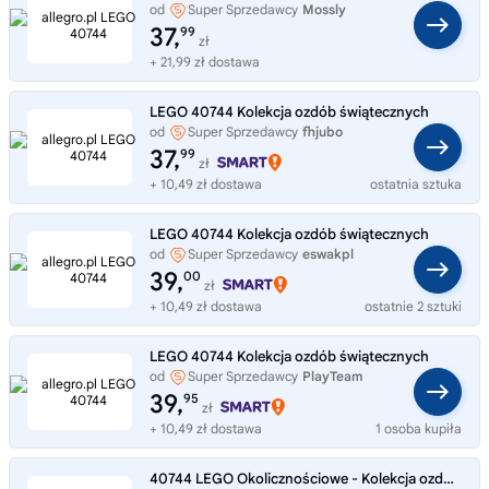
od
Super Sprzedawcy
Mossly
37,
99
zł
+ 21,99 zł dostawa
LEGO 40744 Kolekcja ozdób świątecznych
od
Super Sprzedawcy
fhjubo
37,
99
zł
+ 10,49 zł dostawa
ostatnia sztuka
LEGO 40744 Kolekcja ozdób świątecznych
od
Super Sprzedawcy
eswakpl
39,
00
zł
+ 10,49 zł dostawa
ostatnie 2 sztuki
LEGO 40744 Kolekcja ozdób świątecznych
od
Super Sprzedawcy
PlayTeam
39,
95
zł
+ 10,49 zł dostawa
1 osoba kupiła
40744 LEGO Okolicznościowe - Kolekcja ozdób świątecznych NOWE ORYGINALNE!!!