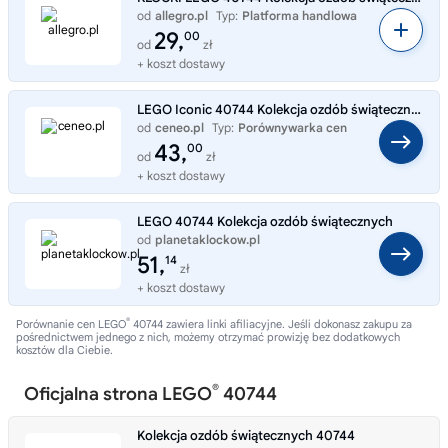
od
allegro.pl
Typ:
Platforma handlowa
29,
00
od
zł
+ koszt dostawy
LEGO Iconic 40744 Kolekcja ozdób świątecznych
od
ceneo.pl
Typ:
Porównywarka cen
43,
00
od
zł
+ koszt dostawy
LEGO 40744 Kolekcja ozdób świątecznych
od
planetaklockow.pl
Typ:
Sklep internetowy
51,
14
zł
+ koszt dostawy
®
Porównanie cen LEGO
40744 zawiera linki afiliacyjne. Jeśli dokonasz zakupu za
pośrednictwem jednego z nich, możemy otrzymać prowizję bez dodatkowych
kosztów dla Ciebie.
®
Oficjalna strona LEGO
40744
Kolekcja ozdób świątecznych 40744