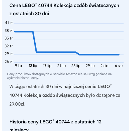
®
Cena LEGO
40744 Kolekcja ozdób świątecznych
z ostatnich 30 dni
41 zł
38 zł
35 zł
32 zł
29 zł
26 zł
9 lip
13 lip
17 lip
21 lip
25 lip
29 lip
2 sie
6 sie
Ceny produktów dostępnych w serwisie Amazon nie są uwzględniane na
wykresie historii ceny.
®
W ciągu ostatnich 30 dni w
najniższej cenie LEGO
40744 Kolekcja ozdób świątecznych
było dostępne za
29,00zł.
®
Historia ceny LEGO
40744 z ostatnich 12
miesięcy