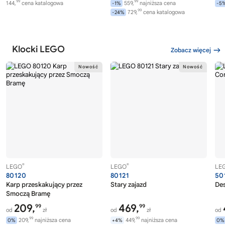
99
99
144,
cena katalogowa
559,
najniższa cena
-1%
-5
99
729,
cena katalogowa
-24%
Klocki LEGO
Zobacz więcej
®
®
LEGO
LEGO
LE
80120
80121
50
Karp przeskakujący przez
Stary zajazd
Des
Smoczą Bramę
209,
469,
99
99
od
zł
od
zł
od
99
99
209,
najniższa cena
449,
najniższa cena
0%
+4%
0%