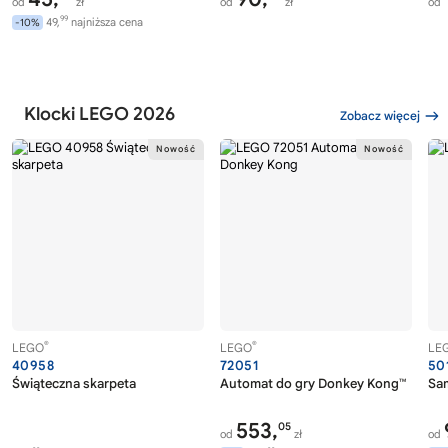
od
zł
od
zł
od
99
49,
najniższa cena
-10%
Klocki LEGO 2026
Zobacz więcej
®
®
LEGO
LEGO
LE
40958
72051
50
Świąteczna skarpeta
Automat do gry Donkey Kong™
Sa
553,
05
od
zł
od