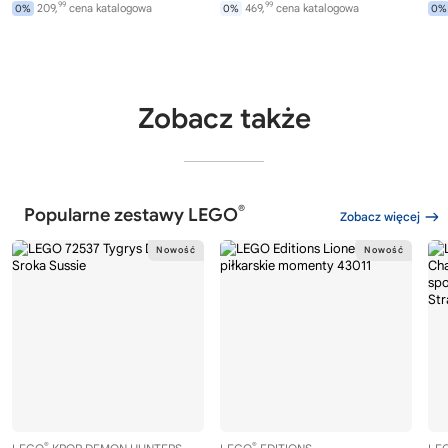
99
99
209,
cena katalogowa
469,
cena katalogowa
0%
0%
0%
Zobacz także
®
Popularne zestawy LEGO
Zobacz więcej
®
®