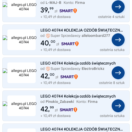
od
L-MAJ-B
Konto:
Firma
39,
99
zł
+ 10,49 zł dostawa
ostatnie 4 sztuki
LEGO 40744 KOLEKCJA OZDÓB ŚWIĄTECZNYCH
od
Super Sprzedawcy
alleloombard277
40,
00
zł
+ 10,49 zł dostawa
ostatnia sztuka
LEGO 40744 Kolekcja ozdób świątecznych
od
Super Sprzedawcy
ElectroBrickz
42,
00
zł
+ 10,49 zł dostawa
ostatnie 8 sztuk
LEGO 40744 Kolekcja ozdób świątecznych
od
Pinokio_Zabawki
Konto:
Firma
42,
99
zł
+ 10,49 zł dostawa
ostatnia sztuka
LEGO 40744 KOLEKCJA OZDÓB ŚWIĄTECZNYCH 6+ 153 ELEMENTY