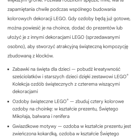
większym gronie. Pozwala rodzinom spędzić miłe, warte
zapamiętania chwile podczas wspólnego budowania
kolorowych dekoracji LEGO. Gdy ozdoby będą już gotowe,
można powiesić je na choince, dodać do prezentów lub
ułożyć je z innymi dekoracjami LEGO (sprzedawanymi
osobno), aby stworzyć atrakcyjną świąteczną kompozycję
zbudowaną z klocków.
Zabawki na święta dla dzieci — pobudź kreatywność
®
sześciolatków i starszych dzieci dzięki zestawowi LEGO
Kolekcja ozdób świątecznych z czterema wiszącymi
dekoracjami
®
Ozdoby świąteczne LEGO
— zbuduj cztery kolorowe
ozdoby na choinkę: w kształcie prezentu, Świętego
Mikołaja, bałwana i renifera
Gwiazdkowe motywy — ozdoba w kształcie prezentu jest
zwieńczona kokardką, ozdoba w kształcie Świętego