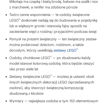
Mikołaja ma czapkę i białą brodę, bałwan ma szalik i nos
z marchewki, a renifer ma zdobione poroże
Twórz cenne wspomnienia — te ozdoby świąteczne
®
LEGO
doskonale nadają się do budowania w pojedynkę
lub w większym gronie i stanowią fajny sposób na
zacieśnianie więzi z rodziną i przyjaciółmi podczas świąt
Pomysł na prezent świąteczny — ten świąteczny zestaw
można podarować dzieciom, rodzinom, a także
®
dorosłym, którzy uwielbiają
zestawy LEGO
®
Ozdoby choinkowe LEGO
— po zbudowaniu każdy
model stanowi kolorową ozdobę, która będzie cieszyć
oko przez wiele lat
®
Zestawy świąteczne LEGO
— możesz je ustawić obok
innych świątecznych dekoracji LEGO (sprzedawanych
osobno), aby stworzyć świąteczną kompozycję
zbudowaną z klocków
Wymiary — największa ozdoba w tym 153-elementowym