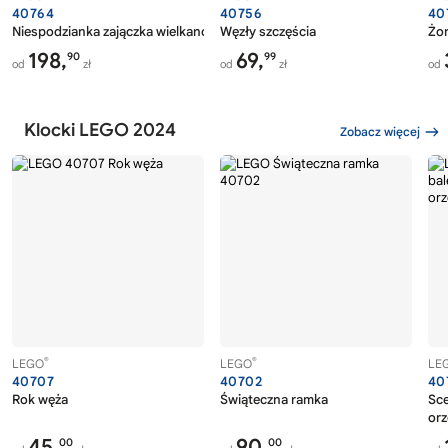
40764
40756
40
Niespodzianka zajączka wielkanocnego
Węzły szczęścia
Żon
198,
69,
90
99
od
zł
od
zł
od
Klocki LEGO 2024
Zobacz więcej
®
®
LEGO
LEGO
LE
40707
40702
40
Rok węża
Świąteczna ramka
Sce
or
45,
90,
00
00