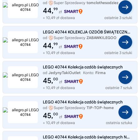
od
Super Sprzedawcy
tomclothesodziez
44,
99
zł
+ 10,49 zł dostawa
ostatnie 3 sztuki
LEGO 40744 KOLEKCJA OZDÓB ŚWIĄTECZNYCH 6+ 153 ELEMENTY
od
Super Sprzedawcy
ZABAWKILEGOO
44,
99
zł
+ 10,49 zł dostawa
ostatnie 3 sztuki
LEGO 40744 Kolekcja ozdób świątecznych
od
JedynyTakiOutlet
Konto:
Firma
45,
00
zł
+ 10,49 zł dostawa
ostatnie 7 sztuk
LEGO 40744 Kolekcja ozdób świątecznych
od
Super Sprzedawcy
TIP-TOP-home
45,
00
zł
+ 10,49 zł dostawa
ostatnia sztuka
LEGO 40744 Kolekcja ozdób świątecznych NOWY