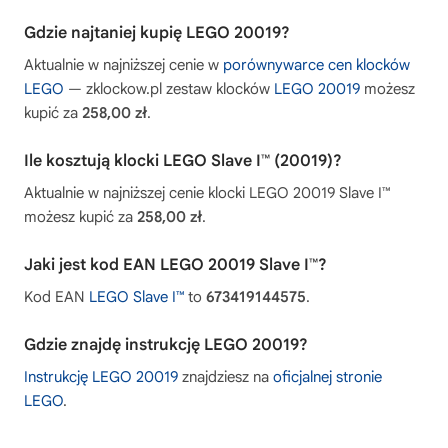
Gdzie najtaniej kupię LEGO 20019?
Aktualnie w najniższej cenie w
porównywarce cen klocków
LEGO
— zklockow.pl zestaw klocków
LEGO 20019
możesz
kupić za
258,00 zł
.
Ile kosztują klocki LEGO Slave I™ (20019)?
Aktualnie w najniższej cenie klocki LEGO 20019 Slave I™
możesz kupić za
258,00 zł
.
Jaki jest kod EAN LEGO 20019 Slave I™?
Kod EAN
LEGO Slave I™
to
673419144575
.
Gdzie znajdę instrukcję LEGO 20019?
Instrukcję LEGO 20019
znajdziesz na
oficjalnej stronie
LEGO
.