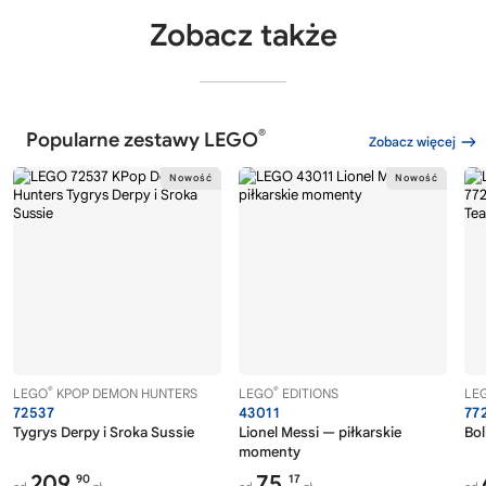
Zobacz także
®
Popularne zestawy LEGO
Zobacz więcej
®
®
LEGO
KPOP DEMON HUNTERS
LEGO
EDITIONS
LE
72537
43011
77
Tygrys Derpy i Sroka Sussie
Lionel Messi — piłkarskie
Bol
momenty
209,
75,
90
17