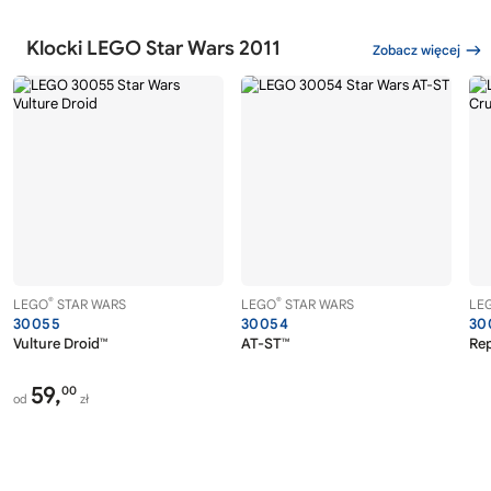
Klocki LEGO Star Wars 2011
Zobacz więcej
®
®
LEGO
STAR WARS
LEGO
STAR WARS
LE
30055
30054
30
Vulture Droid™
AT-ST™
Rep
59,
00
od
zł