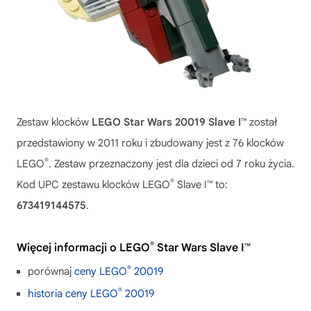
Zestaw klocków
LEGO Star Wars 20019 Slave I™
został
przedstawiony w 2011 roku i zbudowany jest z 76 klocków
®
LEGO
. Zestaw przeznaczony jest dla dzieci od 7 roku życia.
®
Kod UPC zestawu klocków LEGO
Slave I™ to:
673419144575
.
®
Więcej informacji o LEGO
Star Wars Slave I™
®
porównaj
ceny LEGO
20019
®
historia ceny LEGO
20019