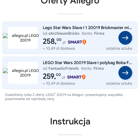
Oferty Allegro
Lego Star Wars Slave I 1 20019 Brickmaster mini Boba Fett polybag MISB 2011
od
zArchiwumBricks
Konto:
Firma
258,
00
zł
+ 10,49 zł dostawa
ostatnia sztuka
LEGO Star Wars 20019 Slave I polybag Boba Fett statek
od
FantasticFriends
Konto:
Firma
259,
00
zł
+ 10,49 zł dostawa
ostatnia sztuka
®
Znaleźliśmy tylko 2 oferty LEGO
20019 na Allegro i prezentujemy wszystkie,
posortowane od najniższej ceny.
Instrukcja