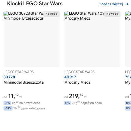
Klocki LEGO Star Wars
Zobacz więcej
®
®
LEGO
STAR WARS
LEGO
STAR WARS
LE
30728
40917
75
Minimodel Brzeszczota
Mroczny Miecz
Myś
11,
219,
19
89
od
zł
od
zł
od
20
90
12,
najniższa cena
219,
najniższa cena
-8%
0%
0%
99
16,
cena katalogowa
-34%
0%