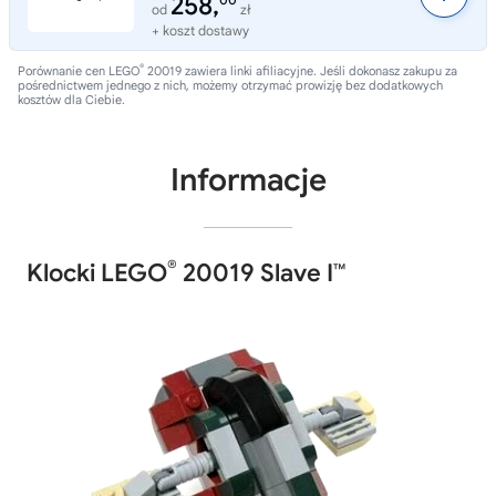
258,
00
od
zł
+ koszt dostawy
®
Porównanie cen LEGO
20019 zawiera linki afiliacyjne. Jeśli dokonasz zakupu za
pośrednictwem jednego z nich, możemy otrzymać prowizję bez dodatkowych
kosztów dla Ciebie.
Informacje
®
Klocki LEGO
20019 Slave I™