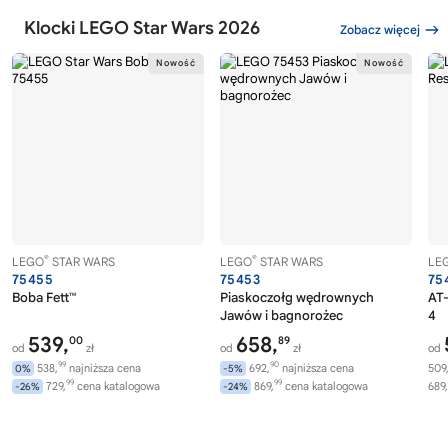
Klocki LEGO Star Wars 2026
Zobacz więcej
®
®
LEGO
STAR WARS
LEGO
STAR WARS
LE
75455
75453
75
Boba Fett™
Piaskoczołg wędrownych
AT-
Jawów i bagnorożec
4
539,
658,
00
89
od
zł
od
zł
od
99
90
538,
najniższa cena
692,
najniższa cena
509
0%
-5%
99
99
729,
cena katalogowa
869,
cena katalogowa
689,
-26%
-24%