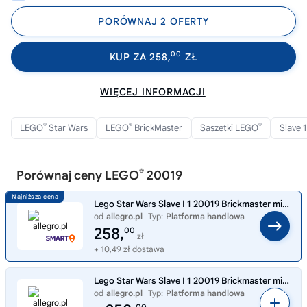
PORÓWNAJ 2 OFERTY
00
KUP ZA 258,
ZŁ
WIĘCEJ INFORMACJI
®
®
®
LEGO
Star Wars
LEGO
BrickMaster
Saszetki LEGO
Slave 
®
Porównaj ceny LEGO
20019
Lego Star Wars Slave I 1 20019 Brickmaster mini Boba Fett polybag MISB 2011
od
allegro.pl
Typ:
Platforma handlowa
258,
00
zł
+ 10,49 zł dostawa
Lego Star Wars Slave I 1 20019 Brickmaster mini Boba Fett polybag MISB 2011
od
allegro.pl
Typ:
Platforma handlowa