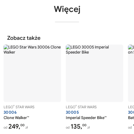
Więcej
Zobacz także
®
®
LEGO
STAR WARS
LEGO
STAR WARS
LE
30006
30005
30
Clone Walker™
Imperial Speeder Bike™
Bat
249,
135,
00
00
od
zł
od
zł
od