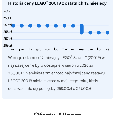
®
Historia ceny LEGO
20019 z ostatnich 12 miesięcy
261 zł
260 zł
259 zł
258 zł
257 zł
256 zł
wrz
paź
lis
gru
sty
lut
mar
kwi
maj
cze
lip
sie
®
W ciągu ostatnich 12 miesięcy
LEGO
Slave I™ (20019)
w
najniższej cenie było dostępne w sierpniu 2026 za
258,00zł. Największa zmienność najniższej ceny zestawu
®
LEGO
20019 miała miejsce w maju tego roku, kiedy
cena wachała się pomiędzy 258,00zł a 259,00zł.