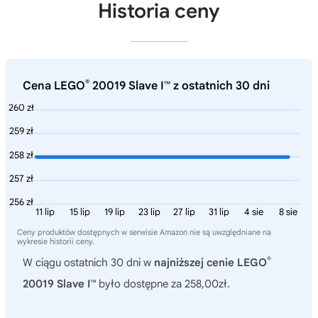
Historia ceny
®
Cena LEGO
20019 Slave I™ z ostatnich 30 dni
260 zł
259 zł
258 zł
257 zł
256 zł
11 lip
15 lip
19 lip
23 lip
27 lip
31 lip
4 sie
8 sie
Ceny produktów dostępnych w serwisie Amazon nie są uwzględniane na
wykresie historii ceny.
®
W ciągu ostatnich 30 dni w
najniższej cenie LEGO
20019 Slave I™
było dostępne za 258,00zł.