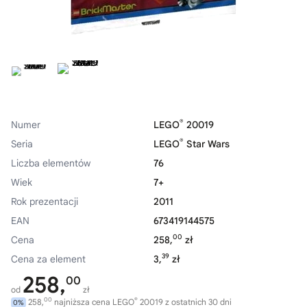
®
Numer
LEGO
20019
®
Seria
LEGO
Star Wars
Liczba elementów
76
Wiek
7+
Rok prezentacji
2011
EAN
673419144575
00
Cena
258,
zł
39
Cena za element
3,
zł
258,
00
od
zł
00
®
258,
najniższa cena LEGO
20019 z ostatnich 30 dni
0%