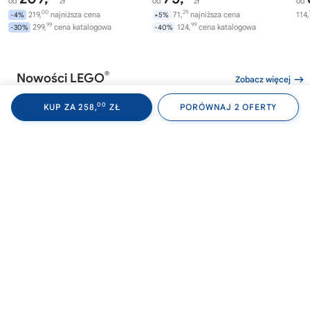
od
zł
od
zł
od
00
29
219,
najniższa cena
71,
najniższa cena
114,
-4%
+5%
99
99
299,
cena katalogowa
124,
cena katalogowa
-30%
-40%
®
Nowości LEGO
Zobacz więcej
00
KUP ZA 258,
ZŁ
PORÓWNAJ 2 OFERTY
®
®
LEGO
WEDNESDAY
LEGO
WEDNESDAY
LE
76788
76787
76
Akademia Nevermore
Plecak Wednesday
Av
Wi
282,
169,
00
99
od
zł
od
zł
od