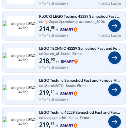
+ 10,49 zł dostawa
1 osoba kupiła
KLOCKI LEGO Technic 42229 Samochód Fast and Furious Mitsubishi Eclipse
od
Super Sprzedawcy
arabeska_2006
214,
88
zł
+ 10,49 zł dostawa
1 osoba kupiła
LEGO TECHNIC 42229 Samochód Fast and Furious Mitsubishi Eclipse, zestaw +14
od
korob_pl
Konto:
Firma
218,
90
zł
+ 10,49 zł dostawa
LEGO Technic Samochód Fast and Furious Mitsubishi Eclipse (42229)
od
MoreleMTO
Konto:
Firma
219,
54
zł
+ 10,49 zł dostawa
LEGO Technic 42229 Samochód Fast and Furious Mitsubishi Eclipse
od
deejaymario1
Konto:
Firma
219,
99
zł