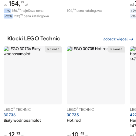
154,
99
od
zł
od
90
99
156,
najniższa cena
104,
cena katalogowa
-1%
+2
99
209,
cena katalogowa
-26%
-2
Klocki LEGO Technic
Zobacz więcej
®
®
LEGO
TECHNIC
LEGO
TECHNIC
LE
30736
30735
42
Biały wodnosamolot
Hot rod
Ha
14
12,
10,
93
45
od
zł
od
zł
od