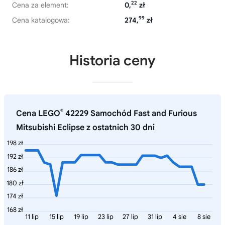
22
Cena za element:
0,
zł
99
Cena katalogowa:
274,
zł
Historia ceny
®
Cena LEGO
42229 Samochód Fast and Furious
Mitsubishi Eclipse z ostatnich 30 dni
198 zł
192 zł
186 zł
180 zł
174 zł
168 zł
11 lip
15 lip
19 lip
23 lip
27 lip
31 lip
4 sie
8 sie