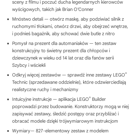
sceny z filmu i poczuć ducha legendarnych kierowców
wyścigowych, takich jak Brian O’Conner
Mnóstwo detali — otwórz maskę, aby podziwiać silnik z
ruchomymi tłokami, otwórz drzwi, aby obejrzeć wnętrze,
i podnieś bagażnik, aby schować dwie butle z nitro
Pomysł na prezent dla automaniaków — ten zestaw
konstrukcyjny to świetny prezent dla chłopców i
dziewczynek w wieku od 14 lat oraz dla fanów serii
Szybcy i wściekli
®
Odkryj więcej zestawów — sprawdź inne zestawy LEGO
Technic (sprzedawane oddzielnie), które odzwierciedlają
realistyczne ruchy i mechanizmy
®
Intuicyjne instrukcje — aplikacja LEGO
Builder
poprowadzi przez budowanie. Konstruktorzy mogą w niej
zapisywać zestawy, śledzić postępy oraz przybliżać i
obracać modele dzięki trójwymiarowym instrukcjom
Wymiary— 827-elementowy zestaw z modelem