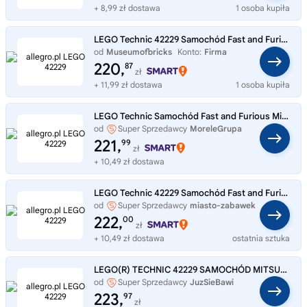
+ 8,99 zł dostawa
1 osoba kupiła
LEGO Technic 42229 Samochód Fast and Furious Mitsubishi Eclipse
od
Museumofbricks
Konto:
Firma
220,
87
zł
+ 11,99 zł dostawa
1 osoba kupiła
LEGO Technic Samochód Fast and Furious Mitsubishi Eclipse (42229)
od
Super Sprzedawcy
MoreleGrupa
221,
99
zł
+ 10,49 zł dostawa
LEGO Technic 42229 Samochód Fast and Furious Mitsubishi Eclipse
od
Super Sprzedawcy
miasto-zabawek
222,
00
zł
+ 10,49 zł dostawa
ostatnia sztuka
LEGO(R) TECHNIC 42229 SAMOCHÓD MITSUBISHI
od
Super Sprzedawcy
JuzSieBawi
223,
97
zł