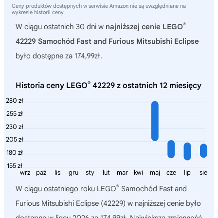
Ceny produktów dostępnych w serwisie Amazon nie są uwzględniane na
wykresie historii ceny.
®
W ciągu ostatnich 30 dni w
najniższej cenie LEGO
42229 Samochód Fast and Furious Mitsubishi Eclipse
było dostępne za 174,99zł.
®
Historia ceny LEGO
42229 z ostatnich 12 miesięcy
280 zł
255 zł
230 zł
205 zł
180 zł
155 zł
wrz
paź
lis
gru
sty
lut
mar
kwi
maj
cze
lip
sie
®
W ciągu ostatniego roku
LEGO
Samochód Fast and
Furious Mitsubishi Eclipse (42229)
w najniższej cenie było
dostępne w lipcu 2026 za 174,99zł. Największa zmienność