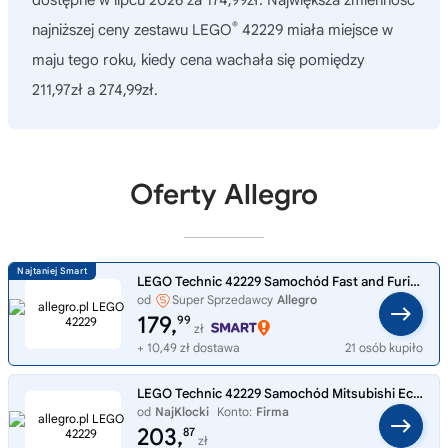
®
najniższej ceny zestawu LEGO
42229 miała miejsce w
maju tego roku, kiedy cena wachała się pomiędzy
211,97zł a 274,99zł.
Oferty Allegro
LEGO Technic 42229 Samochód Fast and Furious Mitsubishi Eclipse, Dzień Ojca
od
Super Sprzedawcy
Allegro
179,
99
zł
+ 10,49 zł dostawa
21 osób kupiło
LEGO Technic 42229 Samochód Mitsubishi Eclipse z serii Szybcy i wściekli
od
NajKlocki
Konto:
Firma
203,
87
zł