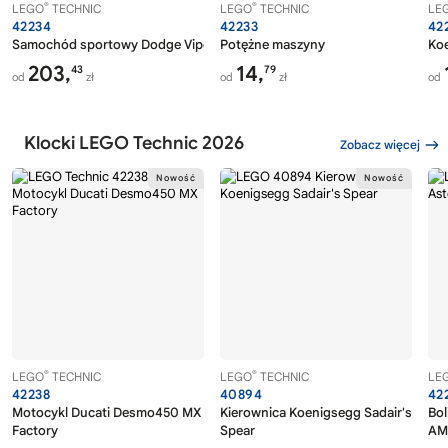
®
®
LEGO
TECHNIC
LEGO
TECHNIC
LE
42234
42233
42
Samochód sportowy Dodge Viper GTS-R
Potężne maszyny
Koe
203,
14,
43
79
od
zł
od
zł
od
Klocki LEGO Technic 2026
Zobacz więcej
®
®
LEGO
TECHNIC
LEGO
TECHNIC
LE
42238
40894
42
Motocykl Ducati Desmo450 MX
Kierownica Koenigsegg Sadair's
Bol
Factory
Spear
AM