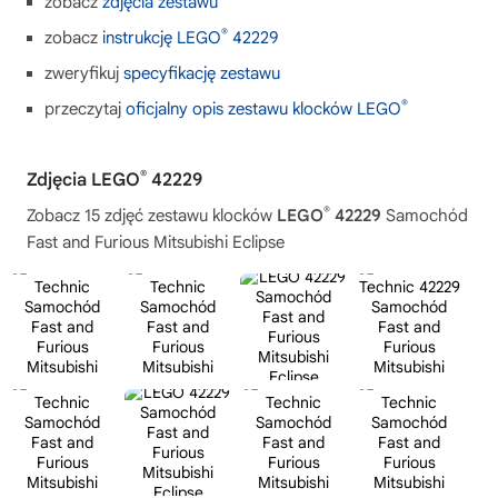
zobacz
zdjęcia zestawu
®
zobacz
instrukcję LEGO
42229
zweryfikuj
specyfikację zestawu
®
przeczytaj
oficjalny opis zestawu klocków LEGO
®
Zdjęcia LEGO
42229
®
Zobacz 15 zdjęć zestawu klocków
LEGO
42229
Samochód
Fast and Furious Mitsubishi Eclipse