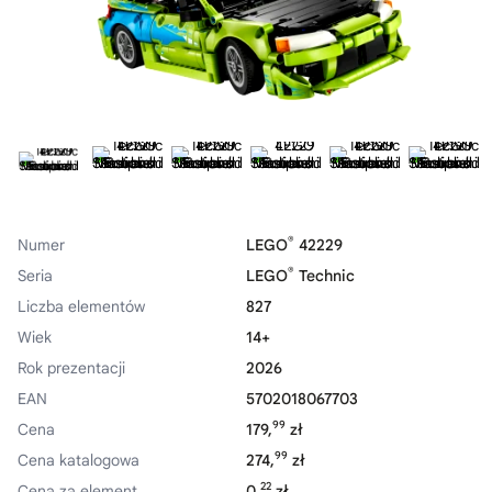
®
Numer
LEGO
42229
®
Seria
LEGO
Technic
Liczba elementów
827
Wiek
14+
Rok prezentacji
2026
EAN
5702018067703
99
Cena
179,
zł
99
Cena katalogowa
274,
zł
22
Cena za element
0,
zł