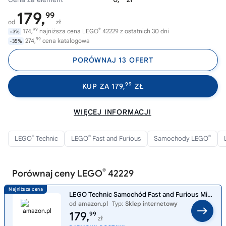
179,
99
od
zł
99
®
174,
najniższa cena LEGO
42229 z ostatnich 30 dni
+3%
99
274,
cena katalogowa
-35%
PORÓWNAJ 13 OFERT
99
KUP ZA 179,
ZŁ
WIĘCEJ INFORMACJI
®
®
®
LEGO
Technic
LEGO
Fast and Furious
Samochody LEGO
®
Porównaj ceny LEGO
42229
LEGO Technic Samochód Fast and Furious Mitsubishi Eclipse 42229 | Model filmowego auta, klocki konstrukcyjne, prezent dl
od
amazon.pl
Typ:
Sklep internetowy
179,
99
zł