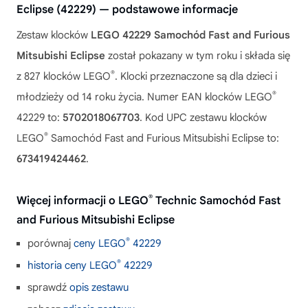
Eclipse (42229) — podstawowe informacje
Zestaw klocków
LEGO 42229 Samochód Fast and Furious
Mitsubishi Eclipse
został pokazany w tym roku i składa się
®
z 827 klocków LEGO
. Klocki przeznaczone są dla dzieci i
®
młodzieży od 14 roku życia. Numer EAN klocków LEGO
42229 to:
5702018067703
. Kod UPC zestawu klocków
®
LEGO
Samochód Fast and Furious Mitsubishi Eclipse to:
673419424462
.
®
Więcej informacji o LEGO
Technic Samochód Fast
and Furious Mitsubishi Eclipse
®
porównaj
ceny LEGO
42229
®
historia ceny LEGO
42229
sprawdź
opis zestawu