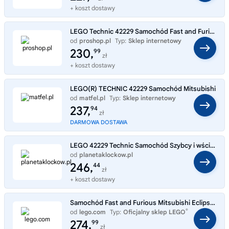
+ koszt dostawy
LEGO Technic 42229 Samochód Fast and Furious Mitsubishi Eclipse
od
proshop.pl
Typ:
Sklep internetowy
230,
99
zł
+ koszt dostawy
LEGO(R) TECHNIC 42229 Samochód Mitsubishi
od
matfel.pl
Typ:
Sklep internetowy
237,
94
zł
DARMOWA DOSTAWA
LEGO 42229 Technic Samochód Szybcy i wściekli: Mitsubishi Eclipse
od
planetaklockow.pl
Typ:
Sklep internetowy
246,
44
zł
+ koszt dostawy
Samochód Fast and Furious Mitsubishi Eclipse 42229
®
od
lego.com
Typ:
Oficjalny sklep LEGO
274,
99
zł