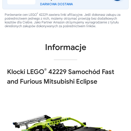
DARMOWA DOSTAWA
®
Porównanie cen LEGO
42229 zawiera linki afiliacyjne. Jeśli dokonasz zakupu za
pośrednictwem jednego z nich, możemy otrzymać prowizję bez dodatkowych
kosztów dla Ciebie. Jako Partner Amazon otrzymujemy wynagrodzenie z tytułu
określonych zakupów dokonywanych za pośrednictwem linków.
Informacje
®
Klocki LEGO
42229 Samochód Fast
and Furious Mitsubishi Eclipse