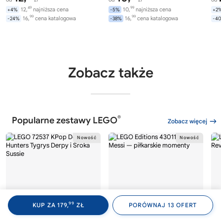
49
99
12,
najniższa cena
10,
najniższa cena
+4%
-5%
+2
99
99
16,
cena katalogowa
16,
cena katalogowa
-24%
-38%
-4
Zobacz także
®
Popularne zestawy LEGO
Zobacz więcej
99
KUP ZA 179,
ZŁ
PORÓWNAJ 13 OFERT