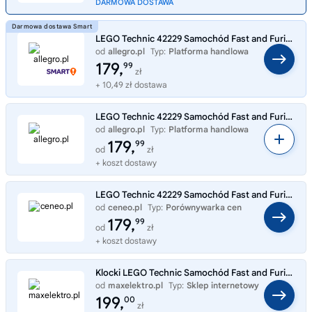
DARMOWA DOSTAWA
LEGO Technic 42229 Samochód Fast and Furious Mitsubishi Eclipse, Dzień Ojca
od
allegro.pl
Typ:
Platforma handlowa
179,
99
zł
+ 10,49 zł dostawa
LEGO Technic 42229 Samochód Fast and Furious Mitsubishi Eclipse, Dzień Ojca
od
allegro.pl
Typ:
Platforma handlowa
179,
99
od
zł
+ koszt dostawy
LEGO Technic 42229 Samochód Fast and Furious Mitsubishi Eclipse
od
ceneo.pl
Typ:
Porównywarka cen
179,
99
od
zł
+ koszt dostawy
Klocki LEGO Technic Samochód Fast and Furious Mitsubishi Eclipse 42229
od
maxelektro.pl
Typ:
Sklep internetowy
199,
00
zł