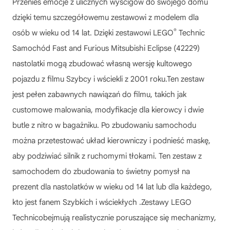
Przenieś emocje z ulicznych wyścigów do swojego domu
dzięki temu szczegółowemu zestawowi z modelem dla
®
osób w wieku od 14 lat. Dzięki zestawowi LEGO
Technic
Samochód Fast and Furious Mitsubishi Eclipse (42229)
nastolatki mogą zbudować własną wersję kultowego
pojazdu z filmu Szybcy i wściekli z 2001 roku.Ten zestaw
jest pełen zabawnych nawiązań do filmu, takich jak
customowe malowania, modyfikacje dla kierowcy i dwie
butle z nitro w bagażniku. Po zbudowaniu samochodu
można przetestować układ kierowniczy i podnieść maskę,
aby podziwiać silnik z ruchomymi tłokami. Ten zestaw z
samochodem do zbudowania to świetny pomysł na
prezent dla nastolatków w wieku od 14 lat lub dla każdego,
kto jest fanem Szybkich i wściekłych .Zestawy LEGO
Technicobejmują realistycznie poruszające się mechanizmy,