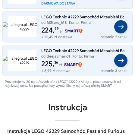
DARMOWA DOSTAWA
LEGO Technic 42229 Samochód Mitsubishi Eclipse z serii Szybcy i wściekli
od
MStore_MS
Konto:
Firma
224,
99
zł
+ 10,49 zł dostawa
ostatnie 2 sztuki
LEGO Technic 42229 Samochód Mitsubishi Eclipse z serii Szybcy i wściekli
od
deejaymario1
Konto:
Firma
225,
36
zł
+ 8,99 zł dostawa
ostatnie 3 sztuki
®
Prezentujemy 20 najtańszych ofert LEGO
42229 z Allegro, posortowanych od
najniższej ceny. Na początku listy wyróżniliśmy najtańszą ofertę SMART.
Instrukcja
Instrukcja LEGO 42229 Samochód Fast and Furious