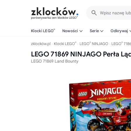
Wpisz nazwę lu
®
porównywarka cen klocków LEGO
®
Klocki LEGO
Nowości
Serie
Odkrywaj
®
®
®
zklocków.pl
Klocki LEGO
LEGO
NINJAGO
LEGO
7186
LEGO 71869 NINJAGO Perła Lą
LEGO 71869 Land Bounty