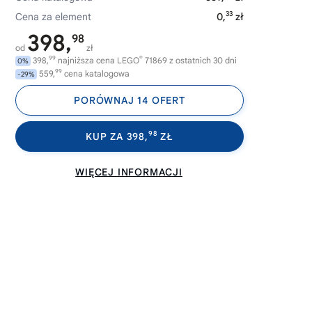
33
Cena za element
0,
zł
398,
98
od
zł
99
®
398,
najniższa cena LEGO
71869 z ostatnich 30 dni
0%
99
559,
cena katalogowa
-29%
PORÓWNAJ 14 OFERT
98
KUP ZA 398,
ZŁ
WIĘCEJ INFORMACJI