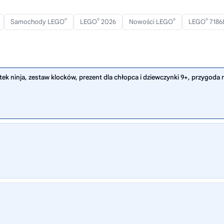
®
®
®
®
Samochody LEGO
LEGO
2026
Nowości LEGO
LEGO
7186
k ninja, zestaw klocków, prezent dla chłopca i dziewczynki 9+, przygoda n