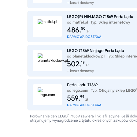
+ koszt dostawy
LEGO(R) NINJAGO 71869 Perła Lądu
od
matfel.pl
Typ:
Sklep internetowy
486,
50
zł
DARMOWA DOSTAWA
LEGO 71869 Ninjago Perła Lądu
od
planetaklockow.pl
Typ:
Sklep inter
502,
19
zł
+ koszt dostawy
Perła Lądu 71869
od
lego.com
Typ:
Oficjalny sklep LEGO
559,
99
zł
DARMOWA DOSTAWA
®
Porównanie cen LEGO
71869 zawiera linki afiliacyjne. Jeśli
otrzymujemy wynagrodzenie z tytułu określonych zakupów dok