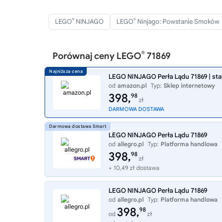
®
®
LEGO
NINJAGO
LEGO
Ninjago: Powstanie Smoków
®
Porównaj ceny LEGO
71869
LEGO NINJAGO Perła Lądu 71869 | state
od
amazon.pl
Typ:
Sklep internetowy
398,
98
zł
DARMOWA DOSTAWA
LEGO NINJAGO Perła Lądu 71869
od
allegro.pl
Typ:
Platforma handlowa
398,
98
zł
+ 10,49 zł dostawa
LEGO NINJAGO Perła Lądu 71869
od
allegro.pl
Typ:
Platforma handlowa
398,
98
od
zł