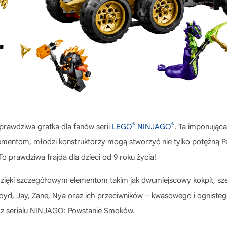
®
®
 prawdziwa gratka dla fanów serii
LEGO
NINJAGO
. Ta imponując
mentom, młodzi konstruktorzy mogą stworzyć nie tylko potężną Per
To prawdziwa frajda dla dzieci od 9 roku życia!
zięki szczegółowym elementom takim jak dwumiejscowy kokpit, sz
Lloyd, Jay, Zane, Nya oraz ich przeciwników – kwasowego i ogniste
y z serialu NINJAGO: Powstanie Smoków.