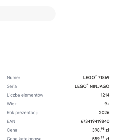
®
Numer
LEGO
71869
®
Seria
LEGO
NINJAGO
Liczba elementów
1214
Wiek
9+
Rok prezentacji
2026
EAN
673419419840
98
Cena
398,
zł
99
Cena katalogowa
559,
zł