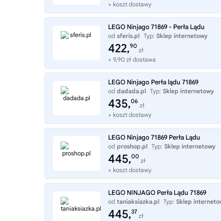
+ koszt dostawy
LEGO Ninjago 71869 - Perła Lądu
od
sferis.pl
Typ:
Sklep internetowy
422,
90
zł
+ 9,90 zł dostawa
LEGO Ninjago Perła lądu 71869
od
dadada.pl
Typ:
Sklep internetowy
435,
06
zł
+ koszt dostawy
LEGO Ninjago 71869 Perła Lądu
od
proshop.pl
Typ:
Sklep internetowy
445,
00
zł
+ koszt dostawy
LEGO NINJAGO Perła Lądu 71869
od
taniaksiazka.pl
Typ:
Sklep internet
445,
37
zł