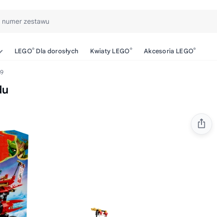
b numer zestawu
®
®
®
LEGO
Dla dorosłych
Kwiaty LEGO
Akcesoria LEGO
9
du