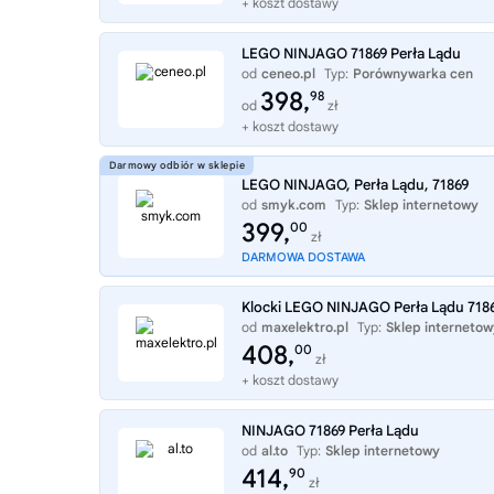
+ koszt dostawy
LEGO NINJAGO 71869 Perła Lądu
od
ceneo.pl
Typ:
Porównywarka cen
398,
98
od
zł
+ koszt dostawy
LEGO NINJAGO, Perła Lądu, 71869
od
smyk.com
Typ:
Sklep internetowy
399,
00
zł
DARMOWA DOSTAWA
Klocki LEGO NINJAGO Perła Lądu 718
od
maxelektro.pl
Typ:
Sklep internetow
408,
00
zł
+ koszt dostawy
NINJAGO 71869 Perła Lądu
od
al.to
Typ:
Sklep internetowy
414,
90
zł