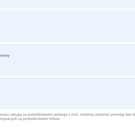
netowy
®
 dokonasz zakupu za pośrednictwem jednego z nich, możemy otrzymać prowizję bez
onywanych za pośrednictwem linków.