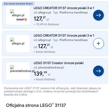
LEGO CREATOR 31137 Urocze psiaki 3 w 1
od
allegro.pl
Typ:
Platforma handlowa
127,
27
zł
+ 10,49 zł dostawa
LEGO CREATOR 31137 Urocze psiaki 3 w 1
od
allegro.pl
Typ:
Platforma handlowa
127,
27
od
zł
+ koszt dostawy
LEGO 31137 Creator Urocze psiaki
od
planetaklockow.pl
Typ:
Sklep internetowy
139,
99
zł
+ koszt dostawy
®
Porównanie cen LEGO
31137 zawiera linki afiliacyjne. Jeśli dokonasz zakupu za
pośrednictwem jednego z nich, możemy otrzymać prowizję bez dodatkowych
kosztów dla Ciebie.
®
Oficjalna strona LEGO
31137