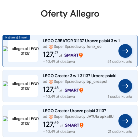
Oferty Allegro
LEGO CREATOR 31137 Urocze psiaki 3 w 1
od
Super Sprzedawcy
fenix_ec
127,
27
zł
+ 10,49 zł dostawa
51 osób kupiło
LEGO Creator 3 w 1 31137 Urocze psiaki
od
Super Sprzedawcy
bp_creapol
127,
48
zł
+ 10,49 zł dostawa
1 osoba kupiła
LEGO Creator Urocze psiaki 31137
od
Super Sprzedawcy
JATUkropkaEU
127,
69
zł
+ 10,49 zł dostawa
21 osób kupiło