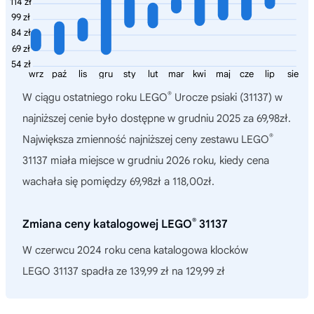
114 zł
99 zł
84 zł
69 zł
54 zł
wrz
paź
lis
gru
sty
lut
mar
kwi
maj
cze
lip
sie
®
W ciągu ostatniego roku
LEGO
Urocze psiaki (31137)
w
najniższej cenie było dostępne w grudniu 2025 za 69,98zł.
®
Największa zmienność najniższej ceny zestawu LEGO
31137 miała miejsce w grudniu 2026 roku, kiedy cena
wachała się pomiędzy 69,98zł a 118,00zł.
®
Zmiana ceny katalogowej LEGO
31137
W czerwcu 2024 roku cena katalogowa klocków
LEGO 31137 spadła ze 139,99 zł na 129,99 zł