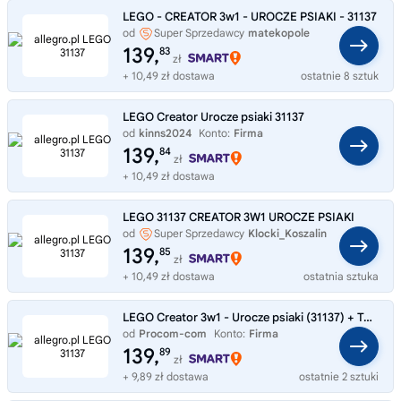
LEGO - CREATOR 3w1 - UROCZE PSIAKI - 31137
od
Super Sprzedawcy
matekopole
139,
83
zł
+ 10,49 zł dostawa
ostatnie 8 sztuk
LEGO Creator Urocze psiaki 31137
od
kinns2024
Konto:
Firma
139,
84
zł
+ 10,49 zł dostawa
LEGO 31137 CREATOR 3W1 UROCZE PSIAKI
od
Super Sprzedawcy
Klocki_Koszalin
139,
85
zł
+ 10,49 zł dostawa
ostatnia sztuka
LEGO Creator 3w1 - Urocze psiaki (31137) + Torba prezentowa gratis
od
Procom-com
Konto:
Firma
139,
89
zł
+ 9,89 zł dostawa
ostatnie 2 sztuki