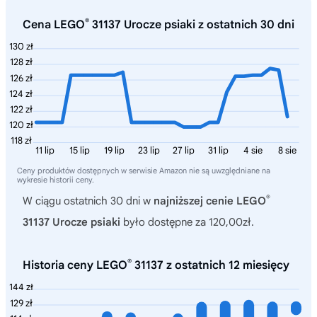
®
Cena LEGO
31137 Urocze psiaki z ostatnich 30 dni
130 zł
128 zł
126 zł
124 zł
122 zł
120 zł
118 zł
11 lip
15 lip
19 lip
23 lip
27 lip
31 lip
4 sie
8 sie
Ceny produktów dostępnych w serwisie Amazon nie są uwzględniane na
wykresie historii ceny.
®
W ciągu ostatnich 30 dni w
najniższej cenie LEGO
31137 Urocze psiaki
było dostępne za 120,00zł.
®
Historia ceny LEGO
31137 z ostatnich 12 miesięcy
144 zł
129 zł