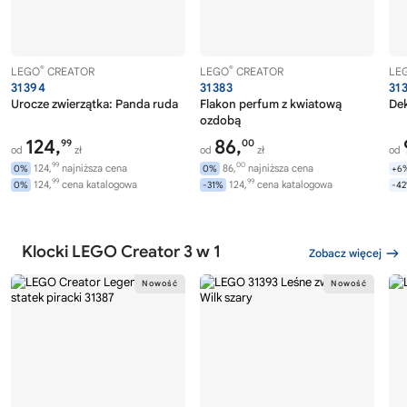
®
®
LEGO
CREATOR
LEGO
CREATOR
LE
31394
31383
31
Urocze zwierzątka: Panda ruda
Flakon perfum z kwiatową
Dek
ozdobą
124,
86,
99
00
od
zł
od
zł
od
99
00
124,
najniższa cena
86,
najniższa cena
0%
0%
+6
99
99
124,
cena katalogowa
124,
cena katalogowa
0%
-31%
-4
Klocki LEGO Creator 3 w 1
Zobacz więcej