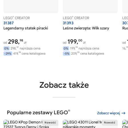
®
®
LEGO
CREATOR
LEGO
CREATOR
LE
31387
31393
30
Legendarny statek piracki
Leśne zwierzęta: Wilk szary
Ru
298,
199,
98
00
od
zł
od
zł
od
97
99
9
298,
najniższa cena
199,
najniższa cena
16,
0%
0%
99
99
419,
cena katalogowa
209,
cena katalogowa
-29%
-5%
Zobacz także
®
Popularne zestawy LEGO
Zobacz więcej