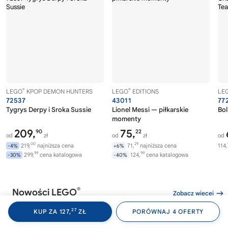
®
®
LEGO
KPOP DEMON HUNTERS
LEGO
EDITIONS
LE
72537
43011
77
Tygrys Derpy i Sroka Sussie
Lionel Messi — piłkarskie
Bol
momenty
209,
75,
90
22
od
zł
od
zł
od
00
29
219,
najniższa cena
71,
najniższa cena
114,
-4%
+6%
99
99
299,
cena katalogowa
124,
cena katalogowa
-30%
-40%
®
Nowości LEGO
Zobacz więcej
27
KUP ZA 127,
ZŁ
PORÓWNAJ 4 OFERTY