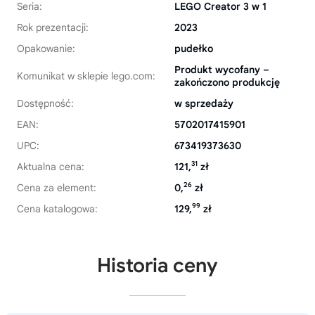
Seria:
LEGO Creator 3 w 1
Rok prezentacji:
2023
Opakowanie:
pudełko
Produkt wycofany –
Komunikat w sklepie lego.com:
zakończono produkcję
Dostępność:
w sprzedaży
EAN:
5702017415901
UPC:
673419373630
31
Aktualna cena:
121,
zł
26
Cena za element:
0,
zł
99
Cena katalogowa:
129,
zł
Historia ceny