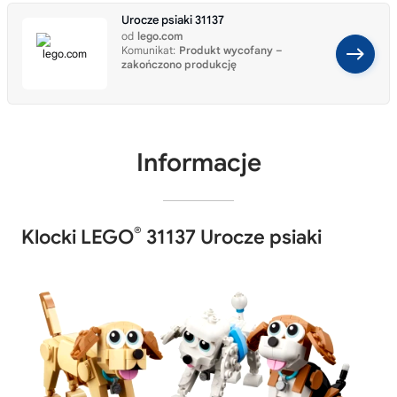
Urocze psiaki 31137
od
lego.com
Komunikat:
Produkt wycofany –
zakończono produkcję
Informacje
®
Klocki LEGO
31137 Urocze psiaki