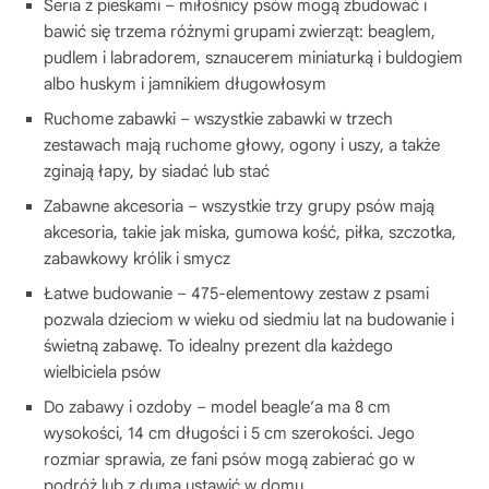
Seria z pieskami – miłośnicy psów mogą zbudować i
bawić się trzema różnymi grupami zwierząt: beaglem,
pudlem i labradorem, sznaucerem miniaturką i buldogiem
albo huskym i jamnikiem długowłosym
Ruchome zabawki – wszystkie zabawki w trzech
zestawach mają ruchome głowy, ogony i uszy, a także
zginają łapy, by siadać lub stać
Zabawne akcesoria – wszystkie trzy grupy psów mają
akcesoria, takie jak miska, gumowa kość, piłka, szczotka,
zabawkowy królik i smycz
Łatwe budowanie – 475-elementowy zestaw z psami
pozwala dzieciom w wieku od siedmiu lat na budowanie i
świetną zabawę. To idealny prezent dla każdego
wielbiciela psów
Do zabawy i ozdoby – model beagle’a ma 8 cm
wysokości, 14 cm długości i 5 cm szerokości. Jego
rozmiar sprawia, ze fani psów mogą zabierać go w
podróż lub z dumą ustawić w domu