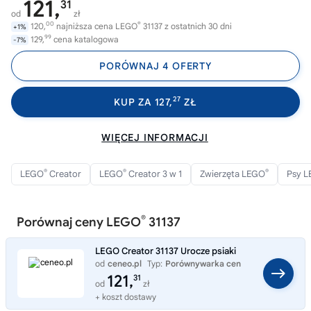
121,
31
od
zł
00
®
120,
najniższa cena LEGO
31137 z ostatnich 30 dni
+1%
99
129,
cena katalogowa
-7%
PORÓWNAJ 4 OFERTY
27
KUP ZA 127,
ZŁ
WIĘCEJ INFORMACJI
®
®
®
LEGO
Creator
LEGO
Creator 3 w 1
Zwierzęta LEGO
Psy 
®
Porównaj ceny LEGO
31137
LEGO Creator 31137 Urocze psiaki
od
ceneo.pl
Typ:
Porównywarka cen
121,
31
od
zł
+ koszt dostawy