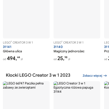
®
®
LEGO
CREATOR 3 W 1
LEGO
CREATOR 3 W 1
LE
31141
31140
31
Główna ulica
Magiczny jednorożec
Pr
494,
25,
44
98
od
zł
od
zł
od
Klocki LEGO Creator 3 w 1 2023
Zobacz więcej