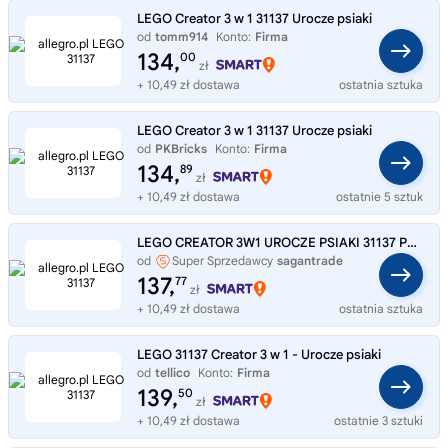
LEGO Creator 3 w 1 31137 Urocze psiaki
od
tomm914
Konto:
Firma
134,
00
zł
+ 10,49 zł dostawa
ostatnia sztuka
LEGO Creator 3 w 1 31137 Urocze psiaki
od
PKBricks
Konto:
Firma
134,
89
zł
+ 10,49 zł dostawa
ostatnie 5 sztuk
LEGO CREATOR 3W1 UROCZE PSIAKI 31137 PSY PIESKI BEAGLE PUDEL LABRADOR
od
Super Sprzedawcy
sagantrade
137,
77
zł
+ 10,49 zł dostawa
ostatnia sztuka
LEGO 31137 Creator 3 w 1 - Urocze psiaki
od
tellico
Konto:
Firma
139,
50
zł
+ 10,49 zł dostawa
ostatnie 3 sztuki