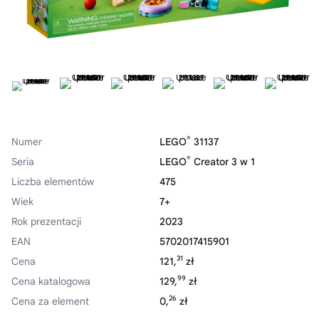
®
Numer
LEGO
31137
®
Seria
LEGO
Creator 3 w 1
Liczba elementów
475
Wiek
7+
Rok prezentacji
2023
EAN
5702017415901
31
Cena
121,
zł
99
Cena katalogowa
129,
zł
26
Cena za element
0,
zł