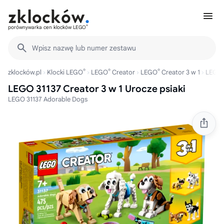
®
porównywarka cen klocków LEGO
Wpisz nazwę lub numer zestawu
®
®
®
zklocków.pl
Klocki LEGO
LEGO
Creator
LEGO
Creator 3 w 1
LEGO
LEGO 31137 Creator 3 w 1 Urocze psiaki
LEGO 31137 Adorable Dogs