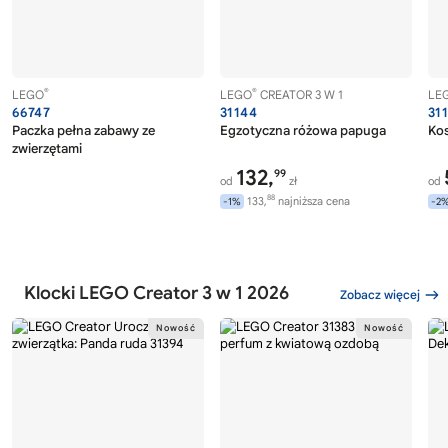
®
®
LEGO
LEGO
CREATOR 3 W 1
LE
66747
31144
31
Paczka pełna zabawy ze
Egzotyczna różowa papuga
Kos
zwierzętami
132,
99
od
zł
od
88
133,
najniższa cena
-1%
-2
Klocki LEGO Creator 3 w 1 2026
Zobacz więcej