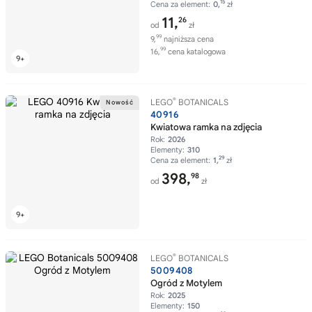
15
Cena za element:
0,
zł
11,
26
od
zł
99
9,
najniższa cena
99
16,
cena katalogowa
®
LEGO
BOTANICALS
40916
Kwiatowa ramka na zdjęcia
Rok:
2026
Elementy:
310
29
Cena za element:
1,
zł
398,
98
od
zł
®
LEGO
BOTANICALS
5009408
Ogród z Motylem
Rok:
2025
Elementy:
150