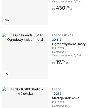
15
Cena za element:
0,
zł
430,
46
od
zł
®
LEGO
FRIENDS
30417
Ogrodowy kwiat i motyl
Rok:
2022
Elementy:
57
35
Cena za element:
0,
zł
19,
99
od
zł
®
LEGO
10289
Strelicja królewska
Rok:
2021
Elementy:
1173