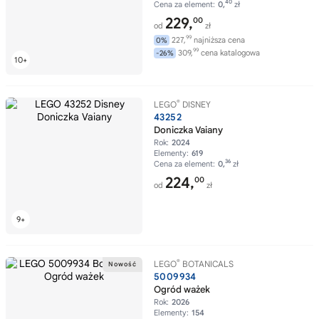
40
Cena za element:
0,
zł
229,
00
od
zł
99
227,
najniższa cena
0%
99
309,
cena katalogowa
-26%
®
LEGO
DISNEY
43252
Doniczka Vaiany
Rok:
2024
Elementy:
619
36
Cena za element:
0,
zł
224,
00
od
zł
®
LEGO
BOTANICALS
5009934
Ogród ważek
Rok:
2026
Elementy:
154