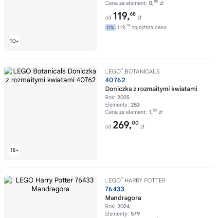
80
Cena za element:
0,
zł
119,
68
od
zł
79
119,
najniższa cena
0%
®
LEGO
BOTANICALS
40762
Doniczka z rozmaitymi kwiatami
Rok:
2025
Elementy:
253
06
Cena za element:
1,
zł
269,
00
od
zł
®
LEGO
HARRY POTTER
76433
Mandragora
Rok:
2024
Elementy:
579