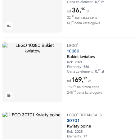
31
Cena za element:
0,
zł
36,
90
od
zł
46
32,
najniższa cena
99
61,
cena katalogowa
®
LEGO
10280
Bukiet kwiatów
Rok:
2021
Elementy:
756
22
Cena za element:
0,
zł
169,
97
od
zł
00
159,
najniższa cena
99
249,
cena katalogowa
®
LEGO
BOTANICALS
30701
Kwiaty polne
Rok:
2025
Elementy:
77