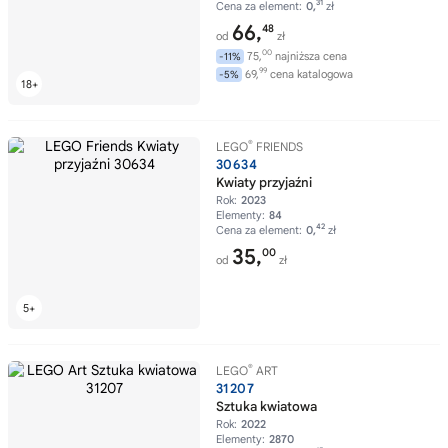
31
Cena za element:
0,
zł
66,
48
od
zł
00
75,
najniższa cena
-11%
99
69,
cena katalogowa
-5%
®
LEGO
FRIENDS
30634
Kwiaty przyjaźni
Rok:
2023
Elementy:
84
42
Cena za element:
0,
zł
35,
00
od
zł
®
LEGO
ART
31207
Sztuka kwiatowa
Rok:
2022
Elementy:
2870