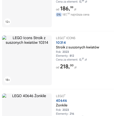
64
Cena za element:
0,
zł
186,
99
od
zł
00
187,
najniższa cena
0%
®
LEGO
ICONS
10314
Stroik z suszonych kwiatów
Rok:
2023
Elementy:
812
27
Cena za element:
0,
zł
218,
00
od
zł
®
LEGO
40646
Żonkile
Rok:
2023
Elementy:
216