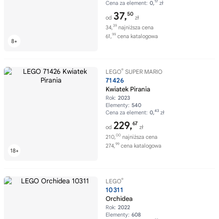
17
Cena za element:
0,
zł
37,
50
od
zł
39
34,
najniższa cena
99
61,
cena katalogowa
®
LEGO
SUPER MARIO
71426
Kwiatek Pirania
Rok:
2023
Elementy:
540
43
Cena za element:
0,
zł
229,
67
od
zł
00
210,
najniższa cena
99
274,
cena katalogowa
®
LEGO
10311
Orchidea
Rok:
2022
Elementy:
608