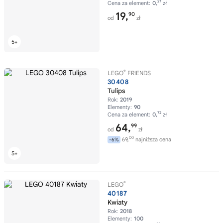
27
Cena za element:
0,
zł
19,
90
od
zł
®
LEGO
FRIENDS
30408
Tulips
Rok:
2019
Elementy:
90
72
Cena za element:
0,
zł
64,
99
od
zł
00
69,
najniższa cena
-6%
®
LEGO
40187
Kwiaty
Rok:
2018
Elementy:
100