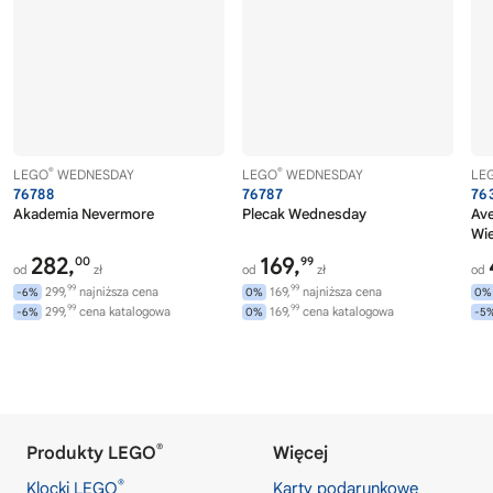
®
®
LEGO
WEDNESDAY
LEGO
WEDNESDAY
LE
76788
76787
76
Akademia Nevermore
Plecak Wednesday
Av
Wi
282,
169,
00
99
od
zł
od
zł
od
99
99
299,
najniższa cena
169,
najniższa cena
-6%
0%
0%
99
99
299,
cena katalogowa
169,
cena katalogowa
-6%
0%
-5
®
Produkty LEGO
Więcej
®
Klocki LEGO
Karty podarunkowe