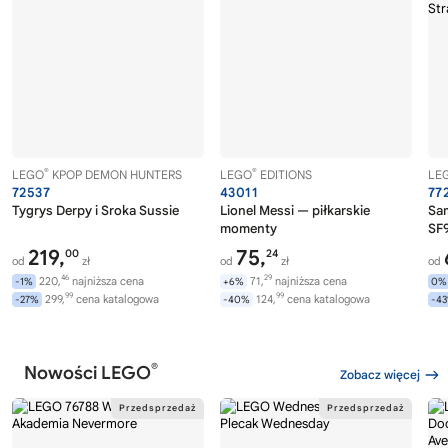
®
®
LEGO
KPOP DEMON HUNTERS
LEGO
EDITIONS
LE
72537
43011
77
Tygrys Derpy i Sroka Sussie
Lionel Messi — piłkarskie
Sa
momenty
SF9
219,
75,
00
24
od
zł
od
zł
od
46
29
220,
najniższa cena
71,
najniższa cena
-1%
+6%
0%
99
99
299,
cena katalogowa
124,
cena katalogowa
-27%
-40%
-4
®
Nowości LEGO
Zobacz więcej