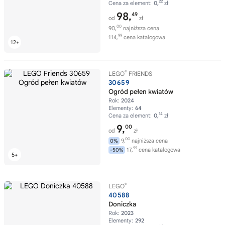
22
Cena za element:
0,
zł
98,
49
od
zł
00
90,
najniższa cena
99
114,
cena katalogowa
®
LEGO
FRIENDS
30659
Ogród pełen kwiatów
Rok:
2024
Elementy:
64
14
Cena za element:
0,
zł
9,
00
od
zł
00
9,
najniższa cena
0%
99
17,
cena katalogowa
-50%
®
LEGO
40588
Doniczka
Rok:
2023
Elementy:
292