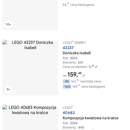
99
84,
cena katalogowa
®
LEGO
DISNEY
43237
Doniczka Isabeli
Rok:
2024
Elementy:
641
25
Cena za element:
0,
zł
159,
49
od
zł
90
163,
najniższa cena
-3%
99
189,
cena katalogowa
-16%
®
LEGO
40683
Kompozycja kwiatowa na kratce
Rok:
2024
Elementy:
440