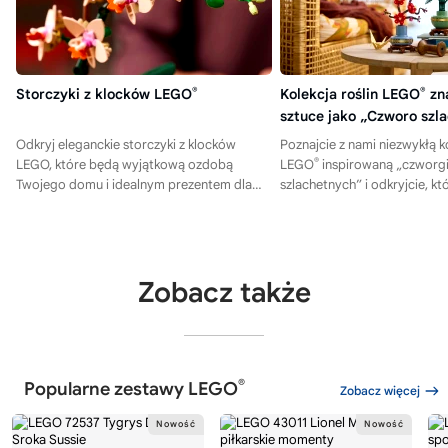
Storczyki z klocków LEGO
®
Kolekcja roślin LEGO
®
zn
sztuce jako „Czworo szl
Odkryj eleganckie storczyki z klocków
Poznajcie z nami niezwykłą ko
®
LEGO, które będą wyjątkową ozdobą
LEGO
inspirowaną „czworg
Twojego domu i idealnym prezentem dla
szlachetnych” i odkryjcie, k
miłośników kwiatów!
pozwolą Wam uchwycić ich 
klockowej formie!
Zobacz także
®
Popularne zestawy LEGO
Zobacz więcej