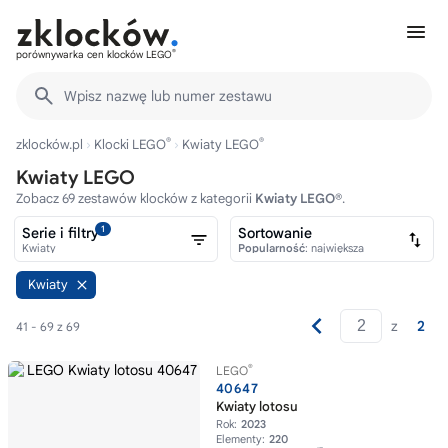
®
porównywarka cen klocków LEGO
Wpisz nazwę lub numer zestawu
®
®
zklocków.pl
Klocki LEGO
Kwiaty LEGO
Kwiaty LEGO
Zobacz 69 zestawów klocków z kategorii
Kwiaty LEGO®
.
1
Serie i filtry
Sortowanie
Kwiaty
Popularność
: największa
Kwiaty
z
2
41 - 69 z 69
®
LEGO
40647
Kwiaty lotosu
Rok:
2023
Elementy:
220